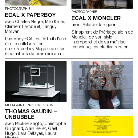
PHOTOGRAPHIE
PHOTOGRAPHIE
ECAL X PAPERBOY
ECAL X MONCLER
avec Charles Negre, Milo Keller,
avec Philippe Jarrigeon
Clément Lambelet, Tanguy
Morvan
S’inspirant de l’héritage alpin de
Moncler, de son style
Paperboy ECAL est le fruit d'une
intemporel et de sa maîtrise
étroite collaboration
technique, les étudiant·e·s en
entre Paperboy Magazine et les
Bachelor photographie de
étudiant·e·s de première année
l’ECAL ont élaboré leur propre
du Master Photographie de
interprétation du langage visuel
l'ECAL. Sous la houlette du
de la marque, mêlant
photographe Charles Negre ,
photographie documentaire et
ils·elles ont exploré le potentiel
mises en scène, réalité et
des objets du quotidien pour
fiction, sous la direction
créer des natures mortes
artistique du photographe
mystérieuses et ludiques.
français Philippe Jarrigeon.
Dans le cadre de Paris Photo
2025, le travail des étudiants a
MEDIA & INTERACTION DESIGN
été présenté dans la boutique
THOMAS GAUDIN –
Moncler des Champs-Élysées
UNBUBBLE
avec Pauline Saglio, Christophe
Guignard, Alain Bellet, Gaël
Hugo, Lara Défayes, Laura