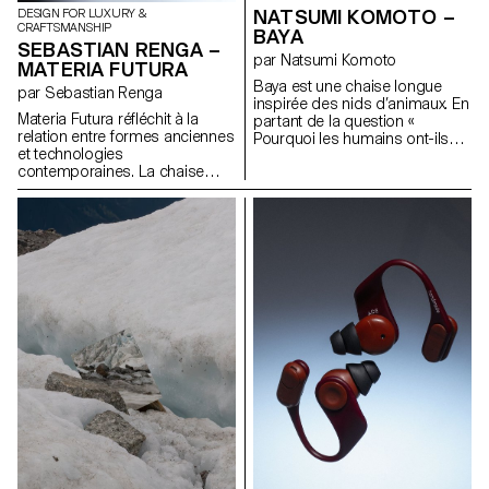
NATSUMI KOMOTO –
DESIGN FOR LUXURY &
CRAFTSMANSHIP
BAYA
SEBASTIAN RENGA –
par Natsumi Komoto
MATERIA FUTURA
Baya est une chaise longue
par Sebastian Renga
inspirée des nids d’animaux. En
Materia Futura réfléchit à la
partant de la question «
relation entre formes anciennes
Pourquoi les humains ont-ils
et technologies
besoin de créer? »,elle explore
contemporaines. La chaise
les nids, où fonction et forme
s’inspire de structures
fusionnent, offrant un modèle
primitives, modelées par le
de création pure, au-delà de la
temps, le besoin et la clarté. Ce
culture et de l’ornement. Le
projet a été élaboré avec
cadre en acier inox cintré CNC
l’Econit, un composite
évoque des branches,
cellulosique utilisé dans les
enroulées à la main de lanières
décors de théâtre pour sa
de cuir. Ce geste mêle
légèreté, sa solidité et sa
précision industrielle et
texture. Ce matériau a permis
expression primale. Le cuir,
de réinterpréter une forme
utilisé depuis l’Antiquité, adoucit
archaïque à l’aide d’outils
la rigidité du métal et symbolise
numériques et de gestes
le lien profond entre humain et
manuels. La géométrie semble
nature.Sa forme enveloppante
instinctive mais est maîtrisée.
invite à diverses postures et
Le projet explore la manière
moments de réflexion, tandis
dont les formes anciennes
que sa structure modulable
peuvent renaître à travers les
encourage un soin durable
outils d’aujourd’hui.
plutôt qu’un usage bref. Baya