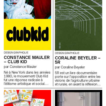
rigoureuse qui structure formes
dans la presse. Le processus
et espacements. Son système
lent et répétitif fait partie
de couches modulable permet
intégrante du langage visuel,
de jouer graphiquement avec
rendant visible le temps et le
les variations, rendant chaque
soin du geste. Une série
composition dynamique. De
d’affiches au format A2
nombreuses alternates
promeut un cycle de
renforcent sa richesse formelle.
conférences fictives intitulé
Patterna remet en question les
“ART, CRAFT & TECHNOLOGY –
codes de la mode en
Guests in Switzerland”.
proposant une typographie
modulable, dense, pensée
comme outil graphique autant
que comme système d’écriture.
DESIGN GRAPHIQUE
DESIGN GRAPHIQUE
CONSTANCE MAULER
CORALINE BEYELER –
– CLUB KID
5R
par Constance Mauler
par Coraline Beyeler
Né à New York dans les années
5R est un livre documentaire
1980, le mouvement Club Kid
porte sur l’opposition entre les
fut une réponse radicale à
visions de l’agriculture urbaine
l’élitisme artistique et social.
et rurale, en axant la réflexion
Porté par des personnes
sur les développements
queers et marginalisées, il a
apportés par les nouvelles
transformé la fête en un espace
générations. Il aborde les
de liberté, de résistance et
thèmes de la pollution ainsi que
d’auto-création. Cette édition a
des problématiques sociales,