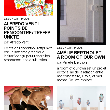
pour volonté de faire dialoguer
sanitaires et économiques.
la première génération des
Club Kids avec la scène
actuelle afin de montrer
comment ce mouvement
DESIGN GRAPHIQUE
continue de défier les normes,
ALFREDO VENTI –
d’inventer de nouveaux codes
POINTS DE
et de revendiquer des identités
libres. Une immersion dans une
RENCONTRE/TREFFP
sous-culture politique et
UNKTE
flamboyante.
par Alfredo Venti
DESIGN GRAPHIQUE
Points de rencontre/Treffpunkte
AMÉLIE BERTHOLET –
est un système graphique
inclusif conçu pour rendre les
A ROOM OF OUR OWN
ressources socioculturelles
par Amélie Bertholet
plus visibles et accessibles aux
personnes en situation
a room of our own est un projet
d’isolement linguistique, ou à
éditorial né de la relation entre
celles et ceux souhaitant
ma colocataire, Flavia, et moi-
rejoindre un tissu social. Inspiré
même. Ce livre explore
des outils pédagogiques
comment une relation vit et
destinés aux allophones, il
évolue dans un espace
repose sur un usage combiné
partagé: notre appartement. La
de pictogrammes, de couleurs,
colocation, souvent perçue
de mots-clés visuels et d’une
comme transitoire, devient ici
signalétique modulaire.
une réalité émancipatrice et
Déployé aux entrées des
sorore sur le long terme. Nourri