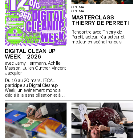
matériaux) pour construire leurs
dimension humaine de la
CINEMA
installations. Le projet a été
technologie
CINEMA
sélectionné et accompagné
mobile: comment elle influence
MASTERCLASS
par le designer français Ronan
nos habitudes et pourrait
THIERRY DE PERRETI
Bouroullec, l'ECAL, la Villa
évoluer vers des formes plus
Médicis et Mutina.
intuitives et intégrées à nos vies.
Rencontre avec Thierry de
Née d'un dialogue fertile entre
Peretti, acteur, réalisateur et
pédagogie et industrie, cette
metteur en scène français
collaboration reflète l'approche
expérimentale de l'ECAL où se
DIGITAL CLEAN UP
conjuguent design, pensée
WEEK – 2026
critique et forte sensibilité aux
avec Jamy Herrmann, Achille
technologies émergentes.
Masson, Julien Gurtner, Vincent
Jacquier
Du 16 au 20 mars, l’ECAL
participe au Digital Cleanup
Week, un événement mondial
dédié à la sensibilisation et à
l’action pour un numérique plus
responsable. Une semaine
pour réparer, recycler, nettoyer
et réfléchir !