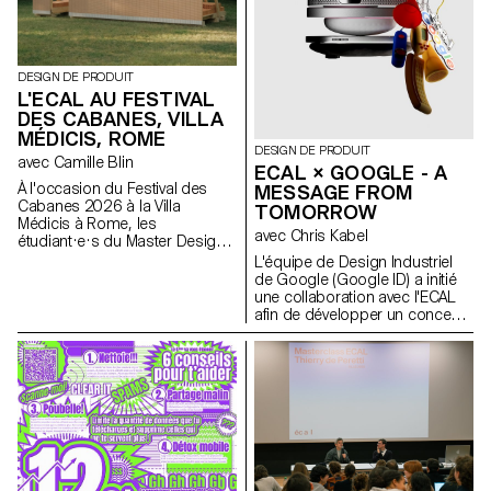
DESIGN DE PRODUIT
L'ECAL AU FESTIVAL
DES CABANES, VILLA
MÉDICIS, ROME
DESIGN DE PRODUIT
avec Camille Blin
ECAL × GOOGLE - A
À l'occasion du Festival des
MESSAGE FROM
Cabanes 2026 à la Villa
TOMORROW
Médicis à Rome, les
avec Chris Kabel
étudiant·e·s du Master Design
de Produit ont été invités à
L'équipe de Design Industriel
développer un projet en lien
de Google (Google ID) a initié
avec le jardin de la Villa, en
une collaboration avec l'ECAL
collaboration avec le célèbre
afin de développer un concept
fabricant italien de
de produit autour du téléphone
céramique Mutina. Les jardins
portable qui soit inspiré d'un
de la Villa offrent un contexte
rituel quotidien. Les étudiant·e·s
historique et spatial riche,
en Master de Design de
propice à l'exploration de
Produit ont été invité·e·s à
l'esthétique, des fonctions et de
imaginer un outil innovant
l'interaction avec les visiteurs.
adapté aux habitudes
Les étudiant·e·s ont eu accès à
contemporaines. À travers des
l'ensemble du catalogue Mutina
stroytelling créatifs, ces projets
(carreaux, briques et autres
conceptuels s’intéressent à la