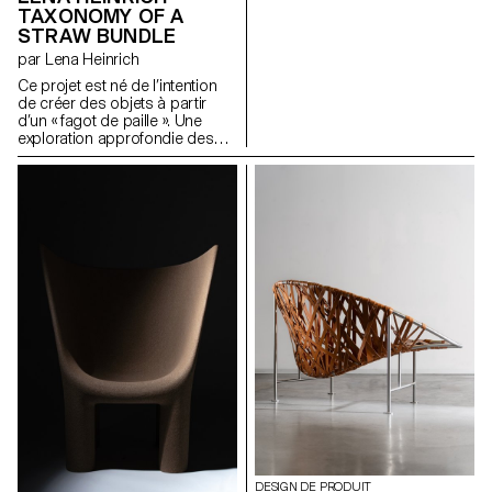
TAXONOMY OF A
trois objets de mobilier
STRAW BUNDLE
abstraits, chacun à
fonctionnalité ouverte. Pris
par Lena Heinrich
séparément, ils restent
Ce projet est né de l’intention
ambigus et abstraits ;
de créer des objets à partir
combinés, leur usage devient
d’un « fagot de paille ». Une
précis—comme les caractères
exploration approfondie des
chinois qui affinent le sens par
fibres de paille d’Europe du
composition. Influencé par mon
Nord, de leurs chaînes de
héritage culturel et les principes
valeur et de leur rôle dans les
du Hanzi, le projet est réalisé
dynamiques sociales et
en bois, métal et textile
environnementales mondiales a
rembourré—chacun évoquant
été menée. Le livret de
une étape clé de l’évolution de
recherche, basé sur des
l’écriture chinoise. Ensemble,
lectures, des visites de terrain
ces pièces créent un équilibre
et des entretiens, met en
entre solidité, douceur et
lumière les savoir-faire
élégance.
traditionnels, les limites des
usages actuels, et propose de
nouvelles pistes. La phase
pratique, centrée sur la paille
de seigle, a permis
d’expérimenter des techniques
et de réaliser des prototypes
illustrant le potentiel de ce
matériau dans le design
DESIGN DE PRODUIT
contemporain.