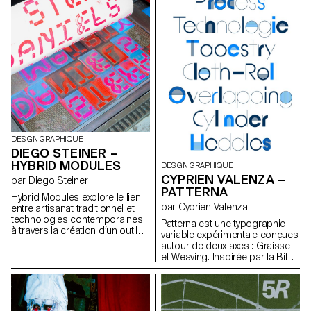
image n’a été conservé de
monde à hauteur d’enfant, où
cette vie — seulement des mots.
les écosystèmes prennent vie à
Ces mots deviennet alors un
travers le mobilier et
héritage unique. Mais que
transforment le quotidien en
restera-t-il lorsqu'elle ne s’en
terrain d’exploration. Le jardin,
souviendra plus ? En mêlant
collection numéro 1 Le jardinier
design graphique,
a glissé des graines dans la
modélisation, nuages de points
terre, le soleil brillant réchauffe
et narration spatiale, ce projet
les pétales, la souris grignote
explore une forme de
en cachette, et dans ce coin
transmission poétique, pour
plein de vie, chacun s'affaire, et
recoudre les souvenirs et
tout le monde sourit.
préserver ce lien fragile entre
DESIGN GRAPHIQUE
mémoire, culture et identité.
DIEGO STEINER –
HYBRID MODULES
DESIGN GRAPHIQUE
CYPRIEN VALENZA –
par Diego Steiner
PATTERNA
Hybrid Modules explore le lien
par Cyprien Valenza
entre artisanat traditionnel et
technologies contemporaines
Patterna est une typographie
à travers la création d’un outil
variable expérimentale conçues
typographique modulaire
autour de deux axes : Graisse
imprimé en 3D, utilisé avec une
et Weaving. Inspirée par la Bifur
presse typographique
de Cassandre des années 30
manuelle. Conçu sur une grille,
et de l’ordonnancement des fils
l’alphabet modulaire devient un
sur les métiers Jacquard.
ensemble de matrices
Patterna repose sur une grille
physiques, insérables à la main