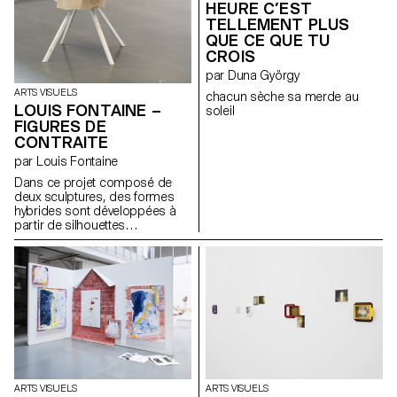
HEURE C’EST
TELLEMENT PLUS
QUE CE QUE TU
CROIS
par Duna György
ARTS VISUELS
chacun sèche sa merde au
LOUIS FONTAINE –
soleil
FIGURES DE
CONTRAITE
par Louis Fontaine
Dans ce projet composé de
deux sculptures, des formes
hybrides sont développées à
partir de silhouettes
empruntées aux robes à panier,
aux armures médiévales, aux
vêtements liturgiques et aux
tenues de pompiers japonais
féodaux. L’ensemble explore la
notion d’apparat et sa relation
évolutive au corps, en abordant
les thèmes de l’identité, du
rituel et de la contrainte. Une
tension dynamique entre
protection et rigidité s’en
ARTS VISUELS
ARTS VISUELS
dégage. Influencées par la