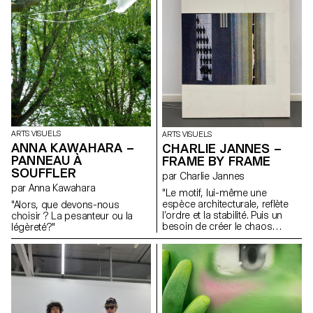
un rôle aussi important sur
l’image que le remplissage
pour renforcer la perte de soi
dans ce tourbillon émotif.
ARTS VISUELS
ARTS VISUELS
ANNA KAWAHARA –
CHARLIE JANNES –
PANNEAU À
FRAME BY FRAME
SOUFFLER
par Charlie Jannes
par Anna Kawahara
"Le motif, lui-même une
espèce architecturale, reflète
"Alors, que devons-nous
l’ordre et la stabilité. Puis un
choisir ? La pesanteur ou la
besoin de créer le chaos
légèreté?"
comme si la vie elle-même
avait lieu. Enfin, le collage
(couche par couche),
l'interprétation de la peinture,
du tissu, de la photographie,
du torchon, du ruban, de la
dentelle et de la colle. Un