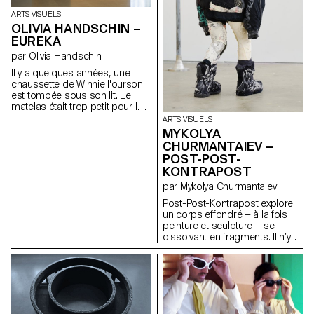
ARTS VISUELS
OLIVIA HANDSCHIN –
EUREKA
par Olivia Handschin
Il y a quelques années, une
chaussette de Winnie l'ourson
est tombée sous son lit. Le
matelas était trop petit pour le
cadre, ce qui faisait que des
ARTS VISUELS
objets tombaient régulièrement
MYKOLYA
entre les panneaux en bois.
CHURMANTAIEV –
Winnie espérait que la petite fille
POST-POST-
regarderait sous le lit, mais les
KONTRAPOST
enfants ont souvent une peur
irrationnelle de ce qui s'y cache,
par Mykolya Churmantaiev
invoquant une peur instinctive
Post-Post-Kontrapost explore
de l'obscurité et de tous ses
un corps effondré — à la fois
monstres. En réalité, ce qui se
peinture et sculpture — se
trouvait en dessous était un
dissolvant en fragments. Il n’y a
endroit particulier, un lieu qui
plus d’action, seulement une
collecte tous ces petits objets
trace. Une figure s’est
oubliés qui glissent entre les
échappée de l’espace qui la
panneaux—une sorte de portail
retenait ; il ne reste qu’une
vers un royaume oublié, enfoui
absence. Des oiseaux
sous la poussière et des boîtes
l’entourent — ni hostiles, ni
de rangement anciennes.