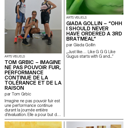
collage : une simultanéité ; un
éblouissement visuel, une
superposition, un message
final pour les sens. (…)"
ARTS VISUELS
GIADA GOLLIN – “OHH
I SHOULD NEVER
HAVE ORDERED A 3RD
BRATMEAL”
par Giada Gollin
„Just like… Like G G G Like
Gugus starts with G and...“
ARTS VISUELS
TOM GRBIC – IMAGINE
NE PAS POUVOIR FUIR,
PERFORMANCE
CONTINUE DE LA
TOLÉRANCE ET DE LA
RAISON
par Tom Grbic
Imagine ne pas pouvoir fuir est
une performance continue
durant la journée entière
d'évaluation. Elle a pour but de
montrer le principe de "travail
trans" théorisé par Josephine