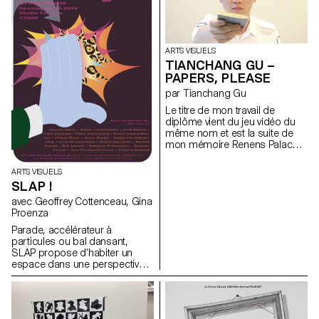
ARTS VISUELS
TIANCHANG GU –
PAPERS, PLEASE
par Tianchang Gu
Le titre de mon travail de
diplôme vient du jeu vidéo du
même nom et est la suite de
mon mémoire Renens Palace,
une autofiction basée sur un
futur monde dystopique. Dans
ARTS VISUELS
cette fiction, le « moi », ancien
SLAP !
immigré en Europe, devient un
contrôleur d’immigrés.
avec Geoffrey Cottenceau, Gina
Comment transformer l’écriture
Proenza
en performance ? L’observé
Parade, accélérateur à
devient l’observateur. L’ancien
particules ou bal dansant,
opprimé intègre le système et
SLAP propose d’habiter un
devient un clou de l’autorité. Les
espace dans une perspective
gestes bureaucratiques
gravitationnelle. Les oeuvres,
deviennent une chorégraphie.
qui se positionnent à la
Les documents officiels
frontière entre deux et trois
deviennent poèmes. Les motifs
dimensions, sont soumises
administratifs, symboles de