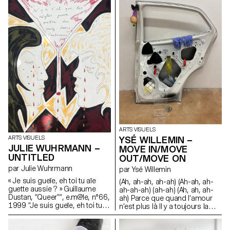
de faire plus d’efforts.
J’essaierai de faire plus
d’efforts. J’essaierai de faire
plus d’efforts. J’essaierai de
faire plus d’efforts.
ARTS VISUELS
YSÉ WILLEMIN –
ARTS VISUELS
JULIE WUHRMANN –
MOVE IN/MOVE
UNTITLED
OUT/MOVE ON
par Julie Wuhrmann
par Ysé Willemin
« Je suis gueïe, eh toi tu aïe
(Ah, ah-ah, ah-ah) (Ah-ah, ah-
guette aussie ? » Guillaume
ah-ah-ah) (ah-ah) (Ah, ah, ah-
Dustan, “Queer”“, e.m@le, n°66,
ah) Parce que quand l’amour
1999 “Je suis gueïe, eh toi tu
n’est plus là Il y a toujours la
aïe guette aussie?” Guillaume
justice Et quand la justice n’est
Dustan, “Queer”, e.m@le, n°66,
plus là Il y a toujours la force Et