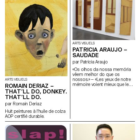
Gilles Harris en 2019. J. G.
Harris met entre autre en
lumière le fait que les
personnes queer se doivent
d'entretenir un état constant
performatif afin de pouvoir
naviguer le monde de manière
"compréhensible". Avec une
activation de textes de Laurène
ARTS VISUELS
Marx, Tom Grbic, Josephine
PATRICIA ARAUJO –
Gilles Harris et Adel Tincelin,
SAUDADE
c'est aussi un effort pour
s'inscrire dans une lignée, une
par Patricia Araujo
Histoire queer critique et
«Os olhos da nossa memória
chaleureuse.
vêem melhor do que os
nossos.» — «Les yeux de notre
ARTS VISUELS
mémoire voient mieux que les
ROMAIN DERIAZ –
nôtres.» José Sobral Almada-
THAT’LL DO, DONKEY.
Negreiros Comment savons-
THAT’LL DO.
nous que nos souvenirs sont
par Romain Deriaz
réels et non pas oniriques?
Huit peintures à l'huile de colza
AOP certifié durable.