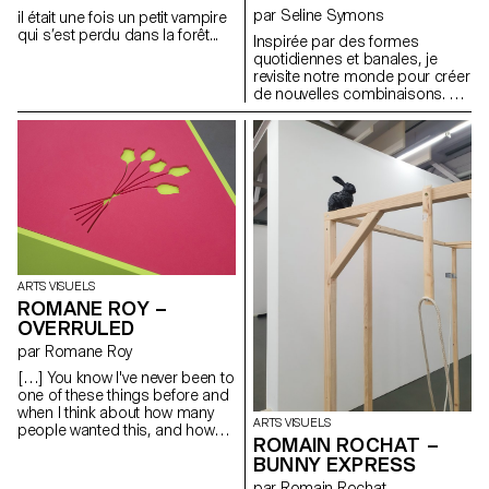
par Seline Symons
il était une fois un petit vampire
qui s’est perdu dans la forêt...
Inspirée par des formes
quotidiennes et banales, je
revisite notre monde pour créer
de nouvelles combinaisons. Un
jeu d'émerveillement enfantin.
Place au jeu, à l'imagination et à
l'interprétation personnelle.
ARTS VISUELS
ROMANE ROY –
OVERRULED
par Romane Roy
[…] You know I've never been to
one of these things before and
when I think about how many
ARTS VISUELS
people wanted this, and how
ROMAIN ROCHAT –
many people cried over it and
BUNNY EXPRESS
stuff, I mean, I think everybody
looks great tonight. Look at
par Romain Rochat