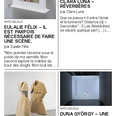
CLARA LUNA –
par la forme de cloche de « The
RÉVERBÈRES
Bell Jar »(S. Plath) et les effets
de dépression par aspiration
par Clara Luna
permettant des avortements «
Que se passe-t-il entre l’éclair
diy ». Elle est composée de
et le tonnerre? Distance (d) =
ARTS VISUELS
céramique mouillée de
Secondes’’ : 3 Les Réverbères
EULALIE FÉLIX – IL
testostérone, aluminium,
se situent quelque part (…) La
préservatifs, digues dentaires,
EST PARFOIS
mesure du temps évasant;
fils, chaire de cerises, cire
NÉCESSAIRE DE FAIRE
l’expérience de l’atmosphère
d’abeille et industrielle, mèche
UNE SCÈNE.
du doute. 1,6 km
de bougie.
par Eulalie Félix
"Mon premier résonne sous le
poids de ma semelle. Mon
second explore la matière du
bout des doigts. Mon tout est
modeste et nourricière,
attendant qu’on la récolte en
silence."
ARTS VISUELS
DUNA GYÖRGY – UNE