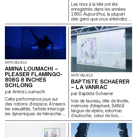
Les rires à la télé ont été
enregistrés dans les années
1950. Aujourd’hui, la plupart
des gens que vous entendez
rire sont morts. » Cette phrase,
tirée du roman Berceuse de
Chuck Palahniuk, ressemble à
une légende urbaine — à moitié
vraie. Elle fait écho à la
sculpture Partial Truth de Bruce
Nauman, une stèle froide et
minimaliste en forme d’écran
ARTS VISUELS
éteint. La télévision, elle aussi,
AMINA LOUMACHI –
fabrique des vérités partielles :
elle découpe, filtre, remonte le
PLEASER FLAMINGO-
ARTS VISUELS
réel. On regarde les infos
808G 8 INCHES
BAPTISTE SCHAERER
comme une sitcom, entre rires
SCHLONG
– LA VANRAC
forcés et tragédies banalisées.
par Amina Loumachi
Cette installation traduit cette
par Baptiste Schaerer
perception fragmentée. Deux
Cette performance joue sur
Voix de taureau, tête de linotte,
urnes : l’une rit, l’autre dort.
des notions d’espace. À travers
mémoire d'élephant, BANG!
Vases de mémoire, elles
les sexualités, l’artiste interroge
langue de vipère, estomac
incarnent l’absurde autant que
les dynamiques de hiérarchie,
d’autruche, cœur de lion,
l’engourdissement. Entre rire et
en tissant un lien avec la
grimaces de singe, fin comme
sommeil, mort et spectacle, la
bioluminescence comme
un merle, POUET! mauvais
frontière s’efface — comme la
stratégie de visibilité et de
comme une chenille, BOUM!
vérité.
militantisme queer. Par des
têtu comme un âne, malin