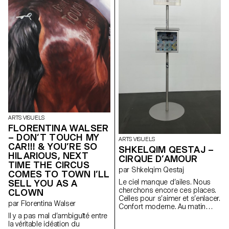
objets, coulent les souvenirs. À
travers cette mise en scène se
brise la recherche d’un soi qui
s’éloigne dès qu’on semble
s’en approcher.
ARTS VISUELS
FLORENTINA WALSER
– DON’T TOUCH MY
ARTS VISUELS
CAR!!! & YOU’RE SO
SHKELQIM QESTAJ –
HILARIOUS, NEXT
CIRQUE D’AMOUR
TIME THE CIRCUS
par Shkelqim Qestaj
COMES TO TOWN I’LL
SELL YOU AS A
Le ciel manque d’ailes. Nous
cherchons encore ces places.
CLOWN
Celles pour s’aimer et s’enlacer.
par Florentina Walser
Confort moderne. Au matin
sans étoiles, tu m’amènes des
Il y a pas mal d’ambiguïté entre
roses, je te renvoie avec des
la véritable idéation du