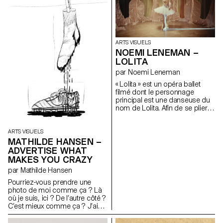
temporaire. Je n’ai pas de
peinture acrylique.
technique particulière, je peins
avec ce que je trouve. Mes
quatre planches ont été
récupérées dans une benne à
ordure et la majorité du matériel
ARTS VISUELS
que j’utilise était destiné à être
NOEMI LENEMAN –
jeté. Pour mon installation, mes
LOLITA
peintures sont accrochées au
par Noemi Leneman
mur, ne révélant que quatre des
huit faces.
« Lolita » est un opéra ballet
filmé dont le personnage
principal est une danseuse du
nom de Lolita. Afin de se plier
aux regards, au désir et aux
projections de son élu, elle va
essayer d’interpréter plusieurs
ARTS VISUELS
rôles. Tantôt ballerine, puis
MATHILDE HANSEN –
bergère et enfin cantatrice.
ADVERTISE WHAT
Cette vidéo détourne et joue
MAKES YOU CRAZY
des codes esthétiques de la
par Mathilde Hansen
représentation traditionnelle de
la scène. Afin de me plier à une
Pourriez-vous prendre une
forme de réalité de ce que
photo de moi comme ça ? Là
vivent les petits rats, j’ai
où je suis, ici ? De l’autre côté ?
commencé, avec Eva Galmel, à
C’est mieux comme ça ? J’ai
apprendre à monter sur
l’air cool ? Plus sérieuse ou
pointes. Autour de ce projet,
plus souriante ? Plus sérieuse,