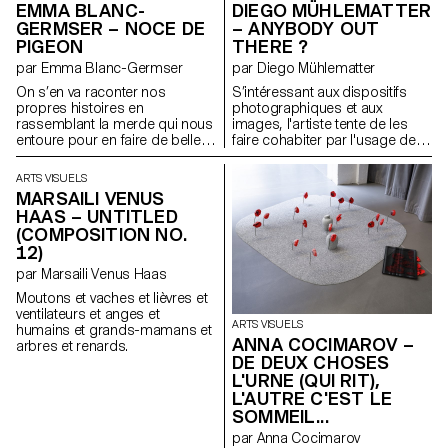
EMMA BLANC-
DIEGO MÜHLEMATTER
richesse tactile d’Olga de
GERMSER – NOCE DE
– ANYBODY OUT
Amaral et les innovations
PIGEON
THERE ?
textiles sculpturales de Jeanne
Vicérial, les sculptures habitent
par Emma Blanc-Germser
par Diego Mühlematter
un espace liminaire où le
On s’en va raconter nos
S’intéressant aux dispositifs
corps, la structure et le récit
propres histoires en
photographiques et aux
convergent.
rassemblant la merde qui nous
images, l'artiste tente de les
entoure pour en faire de belles
faire cohabiter par l'usage de
structures tout en dégradant
dos de chambre
des nuances de bruns, beige,
photographique comme
ARTS VISUELS
noir, ocre, kaki, qu’elle peut
fenêtres. Il explore la zone grise
MARSAILI VENUS
nous offrir. Parce que quand les
qui se trouve à l’intérieur de
HAAS – UNTITLED
larmes ne sortent plus, tout finit
l’appareil et tente de
(COMPOSITION NO.
de sortir par les fesses. Et on a
cartographier cette errance.
12)
plus rien d’autre à faire que de
partir à la quête de l’amour.
par Marsaili Venus Haas
Moutons et vaches et lièvres et
ventilateurs et anges et
ARTS VISUELS
humains et grands-mamans et
ANNA COCIMAROV –
arbres et renards.
DE DEUX CHOSES
L'URNE (QUI RIT),
L'AUTRE C'EST LE
SOMMEIL...
par Anna Cocimarov