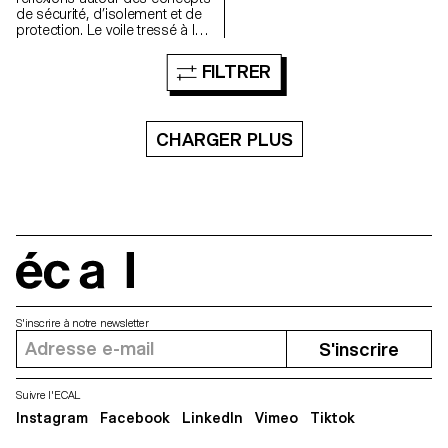
de sécurité, d’isolement et de
protection. Le voile tressé à la
façon d’une armure en cotte de
mailles invite à repenser
FILTRER
l’espace de la chambre,
l’espace de l’intime, dans un
contexte de violence.
CHARGER PLUS
écal
S'inscrire à notre newsletter
S'inscrire
Suivre l'ECAL
Instagram
Facebook
LinkedIn
Vimeo
Tiktok