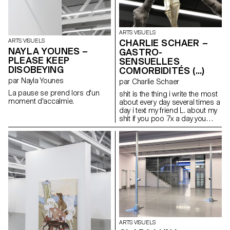
ARTS VISUELS
CHARLIE SCHAER –
ARTS VISUELS
NAYLA YOUNES –
GASTRO-
PLEASE KEEP
SENSUELLES
DISOBEYING
COMORBIDITÉS (...)
par Nayla Younes
par Charlie Schaer
La pause se prend lors d'un
shit is the thing i write the most
moment d'accalmie.
about every day several times a
day i text my friend L. about my
shit if you poo 7x a day you
have to share it love & shit
mariage & inflammation
infection & affection my gastro-
sensual form of life is all that i
have like a lovebug (…) Cette
sculpture est accompagnée
d’un long poème comprenant
des extraits de « Life Without Air
» de Daisy Lafarge, « But Did
You Die ? » de Precious
Okoyomon, « Ariel » de Sylvia
Plath et « Dawn » d’Octavia
ARTS VISUELS
Butler. La pièce a été inspirée