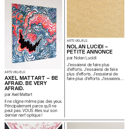
toute une équipe de jeunes
ok Génial.
filles artistes de mon entourage
s’est formée, collaborant
durant plusieurs mois,
essayant de tendre au mieux à
un female gaze.
Chorégraphes : Philomène
Jander et Eva Galmel
Scénographie : Salomé Engel
ARTS VISUELS
Costumes : Adèle Berson et
NOLAN LUCIDI –
Roxane Sauvage.
PETITE ANNONCE
par Nolan Lucidi
J’essaierai de faire plus
d’efforts. J’essaierai de faire
ARTS VISUELS
plus d’efforts. J’essaierai de
AXEL MATTART – BE
faire plus d’efforts. J’essaierai
AFRAID. BE VERY
de faire plus d’efforts.
AFRAID.
J’essaierai de faire plus
d’efforts. J’essaierai de faire
par Axel Mattart
plus d’efforts. J’essaierai de
Il ne cligne même pas des yeux.
faire plus d’efforts. J’essaierai
Principalement parce qu’il ne
de faire plus d’efforts.
peut pas. VOUS êtes sur son
J’essaierai de faire plus
dernier nerf optique !
d’efforts. J’essaierai de faire
plus d’efforts. J’essaierai de
faire plus d’efforts. J’essaierai