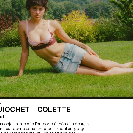
L
UIOCHET – COLETTE
het
un objet intime que l’on porte à même la peau, et
on abandonne sans remords: le soutien-gorge.