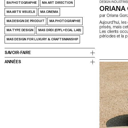
DESIGN INDUSTRIE
BA PHOTOGRAPHIE
MA ART DIRECTION
ORIANA
MA ARTS VISUELS
MA CINEMA
par Oriana G
MA DESIGN DE PRODUIT
MA PHOTOGRAPHIE
Aujourd'hui, le
prisés, mais ce
MA TYPE DESIGN
MAS DRDI (EPFL+ECAL LAB)
Les clients occ
périodes et la 
MAS DESIGN FOR LUXURY & CRAFTSMANSHIP
recharge access
60 minutes pour 
règles sont diffi
SAVOIR-FAIRE
un appareil com
à un anneau de 
ANNÉES
charger les ord
fonctionnant co
arrondie est ta
partagée. Géré 
personnaliser le
le confort des c