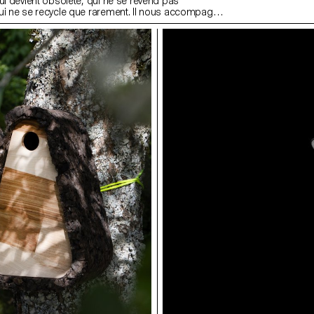
ui devient obsolète, qui ne se revend pas
ui ne se recycle que rarement. Il nous accompagne
ues années, avant de s’abîmer ou de devenir trop
ette imagine un système qui s’ajuste avec le temps:
ge en pièces détachées, bonnets, bande sous-
les, attaches, baleine, à assembler, remplacer
 réadapter et personnaliser. Les différentes
cotées en 3D, sans couture et compostables
. La baleine et les attaches quant à elles sont
nfini. Ce n’est plus la poitrine qui s’adapte à l’objet,
évolue avec elle.