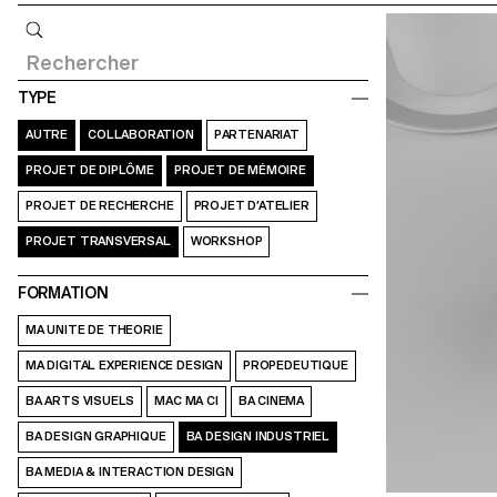
Requête
TYPE
AUTRE
COLLABORATION
PARTENARIAT
PROJET DE DIPLÔME
PROJET DE MÉMOIRE
PROJET DE RECHERCHE
PROJET D’ATELIER
PROJET TRANSVERSAL
WORKSHOP
FORMATION
MA UNITE DE THEORIE
MA DIGITAL EXPERIENCE DESIGN
PROPEDEUTIQUE
BA ARTS VISUELS
MAC MA CI
BA CINEMA
BA DESIGN GRAPHIQUE
BA DESIGN INDUSTRIEL
BA MEDIA & INTERACTION DESIGN