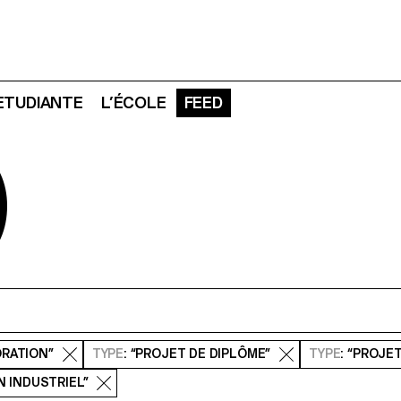
 ETUDIANTE
L’ÉCOLE
FEED
D
ORATION”
TYPE
: “PROJET DE DIPLÔME”
TYPE
: “PROJE
GN INDUSTRIEL”