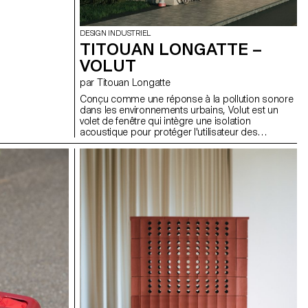
DESIGN INDUSTRIEL
TITOUAN LONGATTE –
VOLUT
par Titouan Longatte
Conçu comme une réponse à la pollution sonore
dans les environnements urbains, Volut est un
volet de fenêtre qui intègre une isolation
acoustique pour protéger l'utilisateur des
perturbations extérieures. L'isolation est assurée
par des panneaux amovibles qui bloquent le bruit
en absorbant les ondes sonores. Les panneaux
pivotent pour laisser entrer la lumière et l'air dans
la pièce tout en préservant leurs propriétés
acoustiques. La structure repose sur des profilés
et des tôles d'aluminium standard, ce qui permet
une adaptation facile aux différentes dimensions
des fenêtres et une intégration parfaite dans les
cadres de la façade. Les volets sont dépourvus
de tout élément superflu ; la quincaillerie est
dissimulée dans les profilés, ce qui donne un
objet neutre qui évoque le silence tant sur le plan
visuel qu'acoustique.