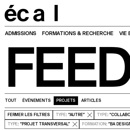
Home
ADMISSIONS
FORMATIONS & RECHERCHE
VIE
FEE
TOUT
ÉVÉNEMENTS
PROJETS
ARTICLES
FERMER
LES FILTRES
TYPE
: “AUTRE”
TYPE
: “COLLAB
TYPE
: “PROJET TRANSVERSAL”
FORMATION
: “BA DESI