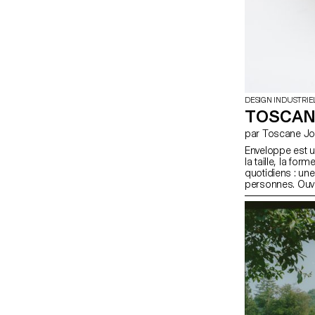
DESIGN INDUSTRIE
TOSCAN
par Toscane 
Enveloppe est un
la taille, la for
quotidiens : une
personnes. Ouve
dix convives. C
travail de mémoi
quotidien et co
aussi l’économi
façonner nos in