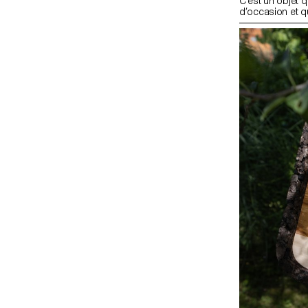
C’est un objet q
d’occasion et q
seulement quelq
petit. Alors Col
un soutien-gor
poitrine, bretel
indépendamment,
pièces sont tri
industriellement
recyclables à l’i
mais l’objet qui 