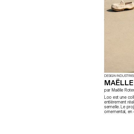
DESIGN INDUSTRIE
MAËLLE
par Maëlle Rote
Loo est une col
entièrement réal
semelle. Le proj
ornemental, en 
pour en révéler l
fonctionnelles.
mousse, dense e
un tricot ajouré q