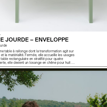
L
E JOURDE – ENVELOPPE
Jourde
e table à rallonge dont la transformation agit sur
me et la matérialité. Fermée, elle accueille les usages
 table rectangulaire en stratifié pour quatre
rte, elle devient un losange en chêne pour huit à
e projet prolonge une réflexion engagée dans le
re du designer sur le collectif : comme valeur du
mme condition de création. Enveloppe interroge
e d’espace et la manière dont un meuble peut
teractions sociales.