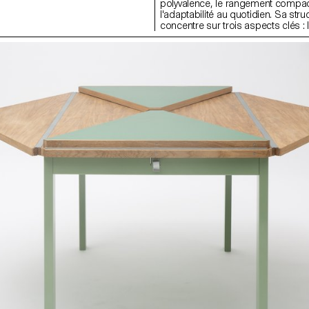
 Grâce au point bulle, la semelle en
polyvalence, le rangement compac
olume, en résistance et en confort.
l'adaptabilité au quotidien. Sa stru
git comme un coussin de matière
concentre sur trois aspects clés : l
n forme un profil. Inspirées du
modulaire, l'efficacité de l'espace e
’espadrille, Loo allie allure
transformation du sac intérieur en
entiel industrialisable. Leur
autonome. Une coque légère et p
chet permet un démontage facile,
supporte un sac intérieur suspend
durée de vie et facilitant leur
ainsi les frottements et l'usure. La 
démontable et ses composants s'
uns dans les autres pour un rang
Le sac intérieur se détache facilem
fonctionne comme un sac à dos, 
voyages et à l'usage quotidien. Le
conçues avec une structure en nid 
matériaux insonorisants pour réduir
pendant les déplacements.