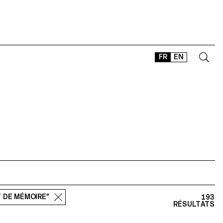
FR
EN
CONTACT
SHOP
TYPEFACES
OFFLINE-ONLINE
Instagram
Facebook
LinkedIn
Vimeo
Tikt
T DE MÉMOIRE”
193
RÉSULTATS