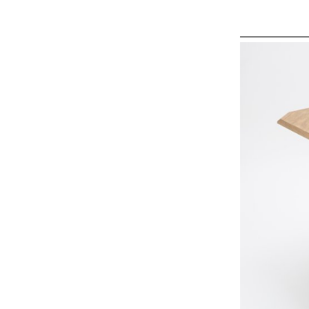
saison estivale.
jute gagne en v
Chaque bulle a
et leur répétitio
mocassin et de l
artisanale et pot
montage au cro
prolongeant leur 
recyclage.