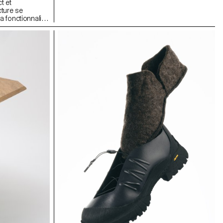
t et
cture se
a fonctionnalité
t la
 un accessoire
erforée
u, réduisant
valise est
emboîtent les
ement minimal.
ent et
adapté aux
s roues sont
d'abeille et des
e le bruit