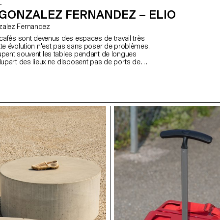
L
 GONZALEZ FERNANDEZ – ELIO
onzalez Fernandez
s cafés sont devenus des espaces de travail très
tte évolution n'est pas sans poser de problèmes.
upent souvent les tables pendant de longues
plupart des lieux ne disposent pas de ports de
ibles. Certains cafés ont instauré des limites de
l'utilisation des ordinateurs portables, mais ces
ciles à faire respecter. Elio propose une solution :
pact offert par le café qui mesure le temps grâce
lumières LED et fournit un port USB-C pour
inateurs portables et les appareils mobiles,
mme une batterie portable. Sa forme lisse et
ctile et empilable sur une base de chargement
par une application, Elio permet aux cafés de
s paramètres d'utilisation, offrant un équilibre entre
lients et la gestion efficace de l'espace.