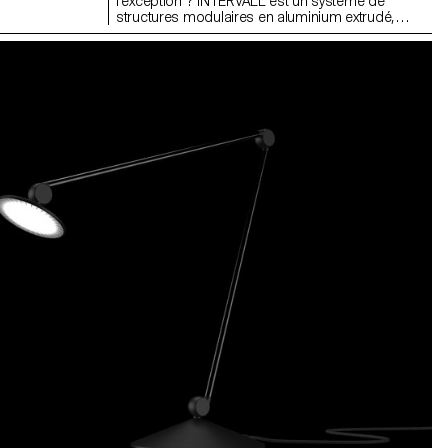
l’exception ? INTERVALL est un système de
structures modulaires en aluminium extrudé,
conçu pour les jeunes marques de vêtements qui
souhaitent scénographier leurs pop-up stores.
Basé sur deux profilés en alu, il permet de créer
une grande variété d’assemblages pour fabriquer
portants, cabines d’essayage, tables ou
comptoirs, s’adaptant à chaque espace tout en
respectant l’univers de la marque. Démontable,
transportable et réutilisable, il fonctionne sur un
principe de location temporaire, limitant coûts et
contraintes. Plus qu’un dispositif fonctionnel,
INTERVALL se veut un support épuré et élégant,
pour sublimer l’univers des marques émergentes.