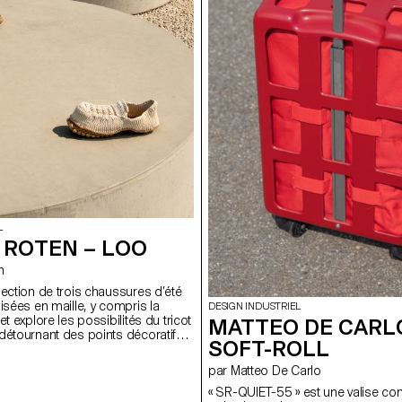
L
 ROTEN – LOO
n
lection de trois chaussures d’été
isées en maille, y compris la
DESIGN INDUSTRIEL
et explore les possibilités du tricot
MATTEO DE CARL
détournant des points décoratifs
SOFT-ROLL
es qualités structurelles et
 Le dessus combine un point
par Matteo De Carlo
t élastique, pour le maintien, et
ui laisse circuler l’air, idéal pour la
« SR-QUIET-55 » est une valise co