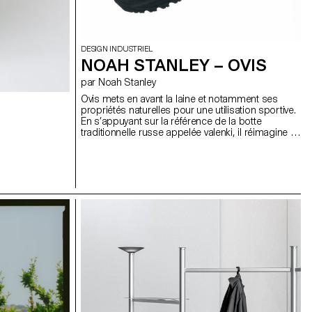
DESIGN INDUSTRIEL
NOAH STANLEY – OVIS
par Noah Stanley
Ovis mets en avant la laine et notamment ses
propriétés naturelles pour une utilisation sportive.
En s’appuyant sur la référence de la botte
traditionnelle russe appelée valenki, il réimagine la
place de la laine dans une chaussure hybride,
adaptée à la fois à la randonnée et a une
utilisation quotidienne. La chaussure se compose
d’un "upper" en mousse EVA thermoformée qui
accueille un chausson en laine feutrée.