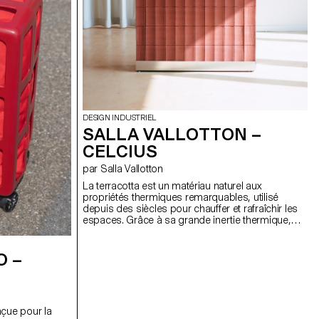
DESIGN INDUSTRIEL
SALLA VALLOTTON –
CELCIUS
par Salla Vallotton
La terracotta est un matériau naturel aux
propriétés thermiques remarquables, utilisé
depuis des siècles pour chauffer et rafraîchir les
espaces. Grâce à sa grande inertie thermique,
elle emmagasine la chaleur lentement et la restitue
progressivement, permettant ainsi de maintenir
une température stable sur la durée. Alors que les
O –
systèmes de chauffage restent généralement
inactifs durant l’été, Celcius explore la possibilité
d'en faire un dispositif à double usage, intégrant
une fonction de climatiseur, en faisant un objet
nçue pour la
actif toute l’année.