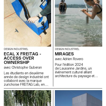
designs devaient être
réversibles, c’est-à-dire ne pas
altérer la structure existante.
Tout en pouvant conserver ou
modifier la fonction originale de
la chaise, les propositions
visaient à améliorer le confort et
l’aspect esthétique des sièges.
DESIGN INDUSTRIEL
DESIGN INDUSTRIEL
ECAL X FREITAG -
MIRAGES
ACCESS OVER
avec Adrien Rovero
OWNERSHIP
Pour l’édition 2024
avec Christophe Guberan
de Lausanne Jardins, un
événement culturel alliant
Les étudiants en deuxième
architecture du paysage et
année de design industriel ont
réflexion sur la ville, les
collaboré avec la marque
étudiant.e.s BA de 2e année ont
zurichoise FREITAG Lab, en
été invité.e.s à concevoir une
tirant parti de leur expertise en
installation éphémère. Le
sensibilisation
temps d’un été, la
environnementale, en
manifestation propose une
surcyclage de matériaux et en
série d’installations éphémères
économie circulaire. En