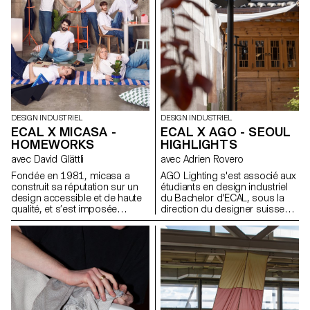
DESIGN INDUSTRIEL
DESIGN INDUSTRIEL
ECAL X MICASA -
ECAL X AGO - SEOUL
HOMEWORKS
HIGHLIGHTS
avec David Glättli
avec Adrien Rovero
Fondée en 1981, micasa a
AGO Lighting s'est associé aux
construit sa réputation sur un
étudiants en design industriel
design accessible et de haute
du Bachelor d'ECAL, sous la
qualité, et s’est imposée
direction du designer suisse
comme leader en Suisse.
Adrien Rovero, pour concevoir
Fidèle à une approche du
une collection d'installations
design démocratique, pensée
lumineuses destinées à des
pour s’intégrer naturellement au
lieux publics tels que des
quotidien, l’entreprise s’est
musées, des halls d'hôtel, des
associée à l'ECAL pour
cafés, etc. En mettant
développer HOMEWORKS, une
principalement l'accent sur
collection limitée invitant une
l'aspect spatial de la lumière,
nouvelle génération à repenser
notre approche a consisté à