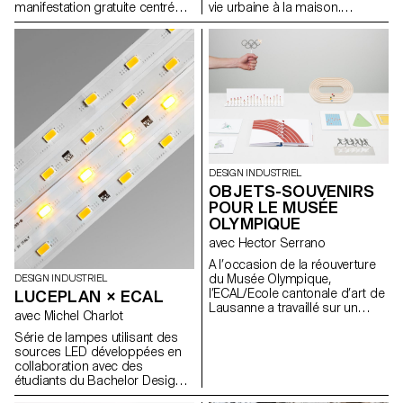
manifestation gratuite centrée
vie urbaine à la maison.
autour de l’image
L’accessibilité étant l'un des
contemporaine. La spécificité
axes clés d'IKEA, leurs solutions
du Festival Images est de
ont été des produits durables,
présenter de la photographie
adaptables et fonctionnels à
monumentale en plein air, tout
bas prix. Les résultats ont été
en présentant des projets
présentés lors des Democratic
autours de l’image dans un
Design Days d’IKEA à Älmhult,
sens plus large en intérieur.
Suède en juin 2016. Vues de
Pour l’édition 2016, et suite au
l'exposition par ECAL/Sébastien
succès de l’installation RAFT de
Cluzel
2014, les étudiants de 3e
DESIGN INDUSTRIEL
année Bachelor Design
OBJETS-SOUVENIRS
Industriel ont créé des
POUR LE MUSÉE
dispositifs «aquatiques»
OLYMPIQUE
investissant les berges de
Vevey le temps du Festival
avec Hector Serrano
Images.
A l’occasion de la réouverture
du Musée Olympique,
DESIGN INDUSTRIEL
l’ECAL/Ecole cantonale d’art de
LUCEPLAN × ECAL
Lausanne a travaillé sur un
avec Michel Charlot
concept d’objets-souvenirs
réalisés pour la boutique du
Série de lampes utilisant des
musée par des étudiants du
sources LED développées en
Bachelor en Design Industriel
collaboration avec des
suite à un workshop avec
étudiants du Bachelor Design
Hector Serrano, designer
Industriel à l’ECAL, suite à un