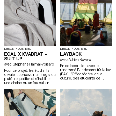
la manière dont les espaces de
concevoir des structures
vie se façonnent et la façon
lumineuses à partir des
dont le design peut devenir une
composants fournis par AGO
présence active et porteuse de
et inspirées par le tissu urbain
sens dans les usages de tous
de Séoul, plutôt que de créer
les jours.
de simples lampes.
DESIGN INDUSTRIEL
DESIGN INDUSTRIEL
ECAL X KVADRAT -
LAYBACK
SUIT UP
avec Adrien Rovero
avec Stephane Halmai-Voisard
En collaboration avec le
renommé Bundesamt für Kultur
Pour ce projet, les étudiants
(BAK), l’Office fédéral de la
devaient concevoir un siège, ou
culture, des étudiants de
plutôt requalifier et réhabiliter
troisième année du Bachelor
une chaise ou un fauteuil en
en design industriel, sous la
utilisant des modèles existants
direction d’Adrien Rovero, ont
comme la monobloc, la chaise
conçu l’espace de médiation
bistro en aluminium ou la
de l’exposition des Swiss
chaise longue, en tant que
Design Awards à Bâle, qui se
structure de base. En
tiendra pendant la foire Art
employant des textiles
Basel en juin 2024.
d’ameublement Kvadrat, les