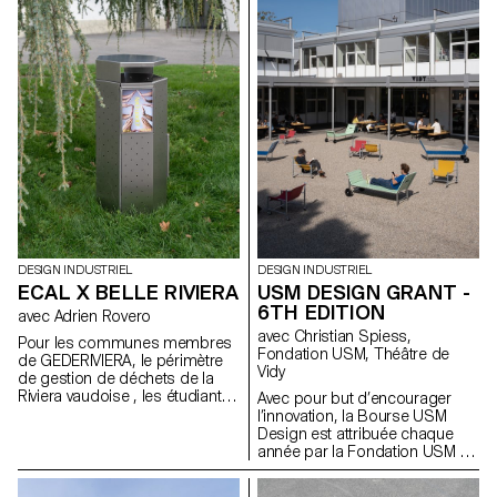
disséminées sur le territoire
s'appuyant sur le manifeste de
lausannois, dont certaines
FREITAG, ils ont développé de
préfigurent les transformations
nouveaux produits partagés
urbanistiques et paysagères de
axés sur le principe de «
la ville.
access over ownership ».
DESIGN INDUSTRIEL
DESIGN INDUSTRIEL
ECAL X BELLE RIVIERA
USM DESIGN GRANT -
6TH EDITION
avec Adrien Rovero
avec Christian Spiess,
Pour les communes membres
Fondation USM, Théâtre de
de GEDERIVIERA, le périmètre
Vidy
de gestion de déchets de la
Riviera vaudoise , les étudiantes
Avec pour but d’encourager
et étudiants en Bachelor
l’innovation, la Bourse USM
Design Industriel imaginent une
Design est attribuée chaque
nouvelle poubelle publique.
année par la Fondation USM à
un projet d’étudiant·e. Dans le
cadre de cette 6e édition, les