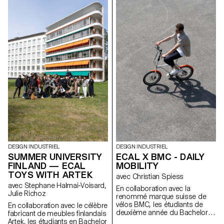
étudiant·e·s du Bachelor
Design Indus-triel de l’ECAL,
sous la direction du designer
suisse Christian Spiess, ont
été invité·e·s à concevoir les
nouvelles assises pour la
terrasse du Théâtre de Vidy -
Lausanne.
DESIGN INDUSTRIEL
DESIGN INDUSTRIEL
SUMMER UNIVERSITY
ECAL X BMC - DAILY
FINLAND — ECAL
MOBILITY
TOYS WITH ARTEK
avec Christian Spiess
avec Stephane Halmai-Voisard,
En collaboration avec la
Julie Richoz
renommé marque suisse de
vélos BMC, les étudiants de
En collaboration avec le célèbre
deuxième année du Bachelor
fabricant de meubles finlandais
en design industriel, sous la
Artek, les étudiants en Bachelor