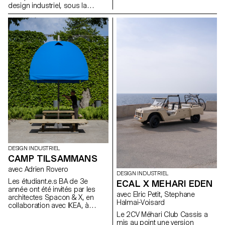
direction de Stéphane Halmaï-
design industriel, sous la
Voisard, responsable du
direction de la designer Julie
programme, et de Christian
Richoz, présentent une
Spiess, designer suisse et
collection d'objets ludiques
passionné de vélo, présentent
pour enfants fabriqués à partir
une collection d'accessoires
de pièces de qualité inférieure,
pratiques et colorés pour les
rejetés ou semi-finis. Fidèles à
trajets quotidiens en vélo.
l'esprit d'Artek et de ses
fondateurs, les produits
favorisent une fabrication
responsable et cherchent à
mettre en valeur les matériaux
naturels qui ont servi à produire
ces objets.
DESIGN INDUSTRIEL
CAMP TILSAMMANS
avec Adrien Rovero
DESIGN INDUSTRIEL
Les étudiant.e.s BA de 3e
ECAL X MEHARI EDEN
année ont été invités par les
avec Elric Petit, Stephane
architectes Spacon & X, en
Halmai-Voisard
collaboration avec IKEA, à
concevoir un abri pour un
Le 2CV Méhari Club Cassis a
événement à Helsingborg, en
mis au point une version