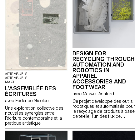
DESIGN FOR
RECYCLING THROUGH
AUTOMATION AND
ROBOTICS IN
ARTS VISUELS
APPAREL
ARTS VISUELS
ACCESSORIES AND
MA CI
FOOTWEAR
L’ASSEMBLÉE DES
ÉCRITURES
avec Maxwell Ashford
avec Federico Nicolao
Ce projet développe des outils
robotiques et automatisés pour
Une exploration collective des
le recyclage de produits à base
nouvelles synergies entre
de textile, l’un des flux de
l’écriture contemporaine et la
déchets les plus nuisibles, en
pratique artistique.
utilisant des outils
contemporains pour démonter
les produits en fractions pures.