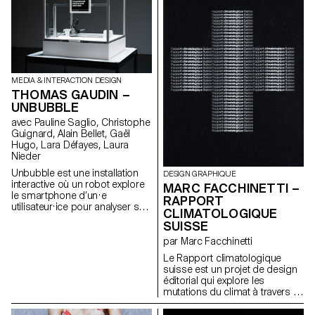
MEDIA & INTERACTION DESIGN
THOMAS GAUDIN –
UNBUBBLE
avec Pauline Saglio, Christophe
Guignard, Alain Bellet, Gaël
Hugo, Lara Défayes, Laura
Nieder
Unbubble est une installation
DESIGN GRAPHIQUE
interactive où un robot explore
MARC FACCHINETTI –
le smartphone d’un·e
RAPPORT
utilisateur·ice pour analyser son
CLIMATOLOGIQUE
usage d’Instagram. Ce geste
SUISSE
intrusif met en lumière un
paradoxe : s’il est rare de
par Marc Facchinetti
confier son téléphone à une
Le Rapport climatologique
machine, nous laissons
suisse est un projet de design
pourtant chaque jour les
éditorial qui explore les
algorithmes collecter nos
mutations du climat à travers la
données. Nos habitudes en
donnée. Construit à partir de
ligne façonnent une réalité sur-
relevés météorologiques