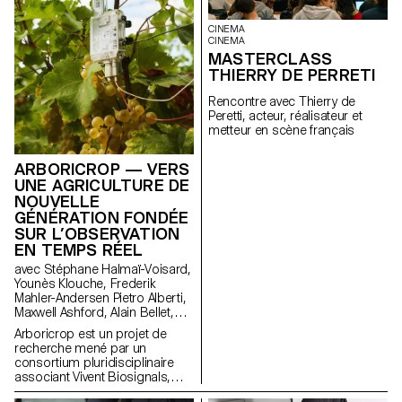
dimension humaine de la
technologie
CINEMA
mobile: comment elle influence
CINEMA
nos habitudes et pourrait
MASTERCLASS
évoluer vers des formes plus
THIERRY DE PERRETI
intuitives et intégrées à nos vies.
Née d'un dialogue fertile entre
Rencontre avec Thierry de
pédagogie et industrie, cette
Peretti, acteur, réalisateur et
collaboration reflète l'approche
metteur en scène français
expérimentale de l'ECAL où se
conjuguent design, pensée
critique et forte sensibilité aux
ARBORICROP — VERS
technologies émergentes.
UNE AGRICULTURE DE
NOUVELLE
GÉNÉRATION FONDÉE
SUR L’OBSERVATION
EN TEMPS RÉEL
avec Stéphane Halmaï-Voisard,
Younès Klouche, Frederik
Mahler-Andersen Pietro Alberti,
Maxwell Ashford, Alain Bellet,
Laurent Soldini
Arboricrop est un projet de
recherche mené par un
consortium pluridisciplinaire
associant Vivent Biosignals,
Changins – Haute école de