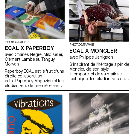
viticulture et d’œnologie et
l’ECAL/Ecole cantonale d’art de
Lausanne (HES-SO), avec le
soutien d'Innosuisse. Il vise à
développer un capteur
d’électrophysiologie végétale
miniaturisé, conçu pour une
utilisation en conditions
agricoles réelles : Vita mini
PHOTOGRAPHIE
sensor.
PHOTOGRAPHIE
ECAL X PAPERBOY
ECAL X MONCLER
avec Charles Negre, Milo Keller,
avec Philippe Jarrigeon
Clément Lambelet, Tanguy
Morvan
S’inspirant de l’héritage alpin de
Moncler, de son style
Paperboy ECAL est le fruit d'une
intemporel et de sa maîtrise
étroite collaboration
technique, les étudiant·e·s en
entre Paperboy Magazine et les
Bachelor photographie de
étudiant·e·s de première année
l’ECAL ont élaboré leur propre
du Master Photographie de
interprétation du langage visuel
l'ECAL. Sous la houlette du
de la marque, mêlant
photographe Charles Negre ,
photographie documentaire et
ils·elles ont exploré le potentiel
mises en scène, réalité et
des objets du quotidien pour
fiction, sous la direction
créer des natures mortes
artistique du photographe
mystérieuses et ludiques.
français Philippe Jarrigeon.
Dans le cadre de Paris Photo
2025, le travail des étudiants a