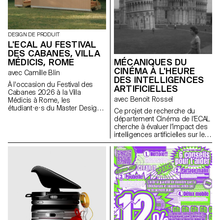
DESIGN DE PRODUIT
L'ECAL AU FESTIVAL
DES CABANES, VILLA
MÉDICIS, ROME
MÉCANIQUES DU
CINÉMA À L'HEURE
avec Camille Blin
DES INTELLIGENCES
À l'occasion du Festival des
ARTIFICIELLES
Cabanes 2026 à la Villa
avec Benoit Rossel
Médicis à Rome, les
étudiant·e·s du Master Design
Ce projet de recherche du
de Produit ont été invités à
département Cinéma de l’ECAL
développer un projet en lien
cherche à évaluer l’impact des
avec le jardin de la Villa, en
intelligences artificielles sur le
collaboration avec le célèbre
cinéma et son enseignement.
fabricant italien de
céramique Mutina. Les jardins
de la Villa offrent un contexte
historique et spatial riche,
propice à l'exploration de
l'esthétique, des fonctions et de
l'interaction avec les visiteurs.
Les étudiant·e·s ont eu accès à
l'ensemble du catalogue Mutina
(carreaux, briques et autres