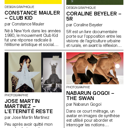
critique.
endurance physique,
DESIGN GRAPHIQUE
Exhaustion cherche à
DESIGN GRAPHIQUE
CONSTANCE MAULER
démasquer un système qui
CORALINE BEYELER –
– CLUB KID
récompense la conformité et
5R
efface le sens — jusqu’à ce qu’il
par Constance Mauler
par Coraline Beyeler
ne reste que l’épuisement.
Né à New York dans les années
5R est un livre documentaire
1980, le mouvement Club Kid
porte sur l’opposition entre les
fut une réponse radicale à
visions de l’agriculture urbaine
l’élitisme artistique et social.
et rurale, en axant la réflexion
Porté par des personnes
sur les développements
queers et marginalisées, il a
apportés par les nouvelles
transformé la fête en un espace
générations. Il aborde les
de liberté, de résistance et
thèmes de la pollution ainsi que
d’auto-création. Cette édition a
des problématiques sociales,
pour volonté de faire dialoguer
sanitaires et économiques.
la première génération des
Club Kids avec la scène
actuelle afin de montrer
PHOTOGRAPHIE
comment ce mouvement
NABARUN GOGOI –
continue de défier les normes,
PHOTOGRAPHIE
THE SWAN
d’inventer de nouveaux codes
JOSE MARTIN
et de revendiquer des identités
par Nabarun Gogoi
MARTINEZ –
libres. Une immersion dans une
L’ETERNITÉ RESTE
Dans ce court métrage, un
sous-culture politique et
avatar en images de synthèse
par Jose Martin Martinez
flamboyante.
est utilisé pour aborder et
Peu après avoir quitté mon
interroger les notions