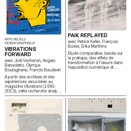
été présenté dans la boutique
Moncler des Champs-Élysées
PAIK REPLAYED
ARTS VISUELS
avec Patrick Keller, François
DESIGN GRAPHIQUE
Bovier, Erika Marthins
VIBRATIONS
Étude comparative, basée sur
FORWARD
la pratique, des effets de
avec Joël Vacheron, Angelo
transformation à l’œuvre dans
Benedetto, Olympe
l’exposition numérique et
Boutaghane, Francis Baudevin
hybride d’un corpus d’œuvres
non natives du numérique
À partir des archives et des
(certaines œuvres de l'artiste
expériences associées au
Nam June Paik servant de
magazine Vibrations (1991-
moyen d'analyse).
2013), cette recherche analyse
comment les contenus textuels,
graphiques et
photographiques du magazine
permettent de penser les défis
pour communiquer à propos
des musiques populaires
aujourd’hui.