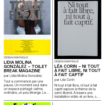
mesure qui filtre, trie, suggère
récents, mis en perspective
et limite parfois l’horizon.
avec des moyennes historiques
Unbubble questionne
remontant parfois à plus de
comment nos traces
150 ans, le livre s’appuie sur
numériques construisent une
des plugins développés sur
image fragmentée de nous-
mesure pour InDesign. Ces
mêmes, utilisée pour orienter
outils traduisent des données
nos choix, nos envies et notre
scientifiques: températures,
attention. L’installation invite à
rayonnement UV, unités
prendre conscience de ces
Dobson en variations
logiques et ouvre un espace
typographiques et formes
pour imaginer d’autres récits,
ASCII. Cette approche
façons de naviguer et mondes
expérimentale offre une lecture
à explorer au-delà des sentiers
alternative de l'information
tracés par les algorithmes.
climatique. Le projet propose
DESIGN GRAPHIQUE
un regard infographique brut et
LIDIA MOLINA
DESIGN GRAPHIQUE
précis.
LÉA CORIN – NI TOUT
GONZÁLEZ – TOILET
À FAIT LIBRE, NI TOUT
BREAK MAGAZINE
À FAIT CAPTIF
par Lidia Molina González
par Léa Corin
Tout a commencé par une
pause. Un moment seul dans
Ni tout à fait libre, ni tout à fait
un espace partagé: calme,
captif explore le thème de la
ordinaire, un peu étrange. Les
semi-liberté. À travers une
toilettes ne sont peut-être pas
installation vidéo et un livre, ce
l’endroit où l’on cherche de
projet archive et documente les
grandes idées, et c’est
activités d’une association