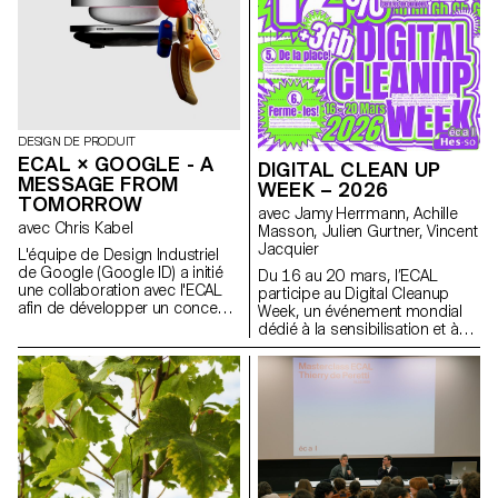
matériaux) pour construire leurs
installations. Le projet a été
sélectionné et accompagné
par le designer français Ronan
Bouroullec, l'ECAL, la Villa
Médicis et Mutina.
DESIGN DE PRODUIT
ECAL × GOOGLE - A
DIGITAL CLEAN UP
MESSAGE FROM
WEEK – 2026
TOMORROW
avec Jamy Herrmann, Achille
avec Chris Kabel
Masson, Julien Gurtner, Vincent
Jacquier
L'équipe de Design Industriel
de Google (Google ID) a initié
Du 16 au 20 mars, l’ECAL
une collaboration avec l'ECAL
participe au Digital Cleanup
afin de développer un concept
Week, un événement mondial
de produit autour du téléphone
dédié à la sensibilisation et à
portable qui soit inspiré d'un
l’action pour un numérique plus
rituel quotidien. Les étudiant·e·s
responsable. Une semaine
en Master de Design de
pour réparer, recycler, nettoyer
Produit ont été invité·e·s à
et réfléchir !
imaginer un outil innovant
adapté aux habitudes
contemporaines. À travers des
stroytelling créatifs, ces projets
conceptuels s’intéressent à la