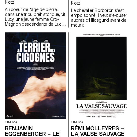
Klotz
Klotz
Au coeur de l'âge de pierre,
Le chevalier Borboron s’est
dans une tribu préhistorique, vit
empoisonné. Il veut s’excuser
Lucy, une jeune femme Cro-
auprès d’Hildegund avant de
Magnon descendante de Lucy
mourir.
l’australopithèque.
CINEMA
CINEMA
BENJAMIN
RÉMI MOLLEYRES –
EGGENBERGER – LE
LA VALSE SAUVAGE