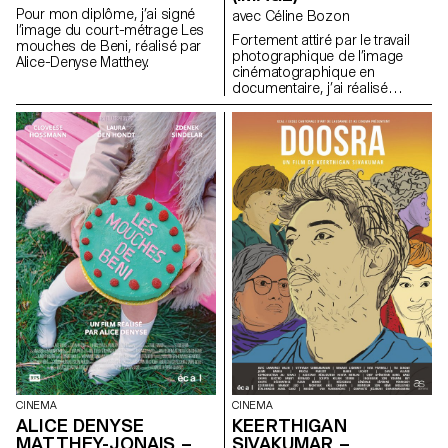
Pour mon diplôme, j’ai signé
avec Céline Bozon
l’image du court-métrage Les
Fortement attiré par le travail
mouches de Beni, réalisé par
photographique de l’image
Alice-Denyse Matthey.
cinématographique en
documentaire, j’ai réalisé
l’image du court métrage
documentaire de diplôme
d’Olivia Calcaterra.
CINEMA
CINEMA
ALICE DENYSE
KEERTHIGAN
MATTHEY-JONAIS –
SIVAKUMAR –