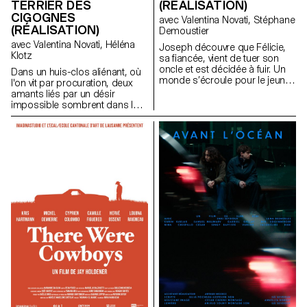
TERRIER DES
(RÉALISATION)
CIGOGNES
avec Valentina Novati, Stéphane
(RÉALISATION)
Demoustier
avec Valentina Novati, Héléna
Joseph découvre que Félicie,
Klotz
sa fiancée, vient de tuer son
oncle et est décidée à fuir. Un
Dans un huis-clos aliénant, où
monde s’écroule pour le jeune
l'on vit par procuration, deux
couple.
amants liés par un désir
impossible sombrent dans le
fantasme et la destruction.