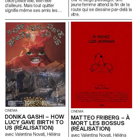
cette petite ville, elle rêve
jeune femme attend la fin de la
d’ailleurs. Mais tout quitter
route qui se dessine par-delà la
signifie même ses amis les
vitre.
plus chers.
CINEMA
CINEMA
DONIKA GASHI – HOW
MATTEO FRIBERG – À
LUCY GAVE BIRTH TO
MORT LES BOSSUS
US (RÉALISATION)
(RÉALISATION)
avec Valentina Novati, Héléna
avec Valentina Novati, Héléna