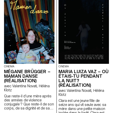
CINEMA
CINEMA
MARIA LUIZA VAZ – OÙ
MÉGANE BRÜGGER –
ÉTAIS-TU PENDANT
MAMAN DANSE
LA NUIT?
(RÉALISATION)
(RÉALISATION)
avec Valentina Novati, Héléna
Klotz
avec Valentina Novati, Héléna
Klotz
Que reste-il d’une mère après
des années de violence
Clara est une jeune fille de
conjugale ? Que reste-il de son
seize ans qui vit seule avec sa
corps, de sa dignité et de sa
mère dans une petite maison
force? Sûrement des mots, de
isolée dans la forêt. Clara est