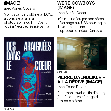
(IMAGE)
WERE COWBOYS
(IMAGE)
avec Agnès Godard
avec Agnès Godard
Mon travail de diplôme à l'ECAL
a consisté à faire la
Infiniment déçu par son récent
photographie du film "Avant
pèlerinage aux USA pour lequel
l'océan" écrit et réalisé par Ilan
il avait des attentes
Dubi, étudiant en réalisation.
disproportionnées, Daniel, de
Inspiré par le cinéma des frères
retour en Suisse, reprend le
Safdie et de John Cassavetes,
cours de sa vie qu’il trouve bien
ce film fut un véritable défi
morne et voit un jour apparaître
technique et créatif.
devant lui un cowboy
fantomatique qui lui confie une
mission : voler une Chevy El
Camino.
CINEMA
PIERRE DAENDLIKER –
A LA DÉRIVE (IMAGE)
avec Céline Bozon
Pour mon travail de fin d’étude,
j’ai dû concevoir l’image d’un
film de diplôme.
CINEMA