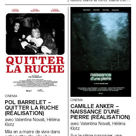
la mémoire et quelques pas de
pleine de vitalité, mais sa mère,
danse qui se transmettent
dépressive, l’empêche de
encore.
s’émanciper. La rencontre avec
un mystérieux garçon dans la
forêt va mener Clara à
transgresser son quotidien.
CINEMA
CINEMA
POL BARRELET –
CAMILLE ANKER –
QUITTER LA RUCHE
NAISSANCE D'UNE
(RÉALISATION)
PIERRE (RÉALISATION)
avec Valentina Novati, Héléna
avec Valentina Novati, Héléna
Klotz
Klotz
Mila en a marre de vivre dans
Sur le siège passager, une