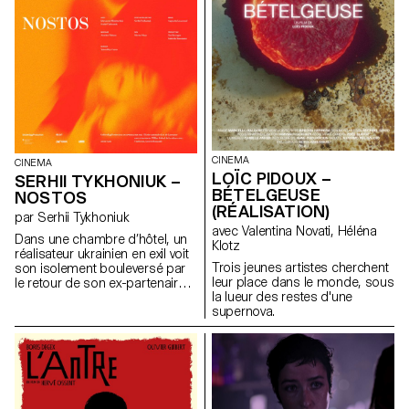
CINEMA
CINEMA
LOÏC PIDOUX –
SERHII TYKHONIUK –
BÉTELGEUSE
NOSTOS
(RÉALISATION)
par Serhii Tykhoniuk
avec Valentina Novati, Héléna
Dans une chambre d’hôtel, un
Klotz
réalisateur ukrainien en exil voit
Trois jeunes artistes cherchent
son isolement bouleversé par
leur place dans le monde, sous
le retour de son ex-partenaire
la lueur des restes d'une
qui est sur le point de repartir
supernova.
en Ukraine au chevet de son
père.