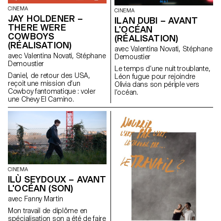
CINEMA
CINEMA
JAY HOLDENER –
ILAN DUBI – AVANT
THERE WERE
L'OCÉAN
COWBOYS
(RÉALISATION)
(RÉALISATION)
avec Valentina Novati, Stéphane
avec Valentina Novati, Stéphane
Demoustier
Demoustier
Le temps d’une nuit troublante,
Daniel, de retour des USA,
Léon fugue pour rejoindre
reçoit une mission d’un
Olivia dans son périple vers
Cowboy fantomatique : voler
l’océan.
une Chevy El Camino.
CINEMA
ILÙ SEYDOUX – AVANT
L'OCÉAN (SON)
avec Fanny Martin
Mon travail de diplôme en
spécialisation son a été de faire