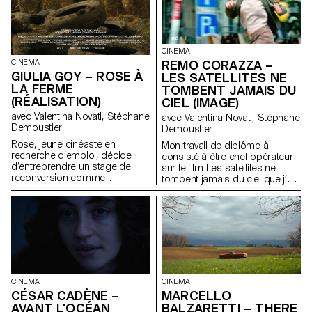
CINEMA
REMO CORAZZA –
CINEMA
GIULIA GOY – ROSE À
LES SATELLITES NE
LA FERME
TOMBENT JAMAIS DU
(RÉALISATION)
CIEL (IMAGE)
avec Valentina Novati, Stéphane
avec Valentina Novati, Stéphane
Demoustier
Demoustier
Rose, jeune cinéaste en
Mon travail de diplôme à
recherche d’emploi, décide
consisté à être chef opérateur
d’entreprendre un stage de
sur le film Les satellites ne
reconversion comme
tombent jamais du ciel que j’ai
agricultrice. Un récit initiatique
co-réalisé avec Matias Carlier,
qui questionne notre relation à
alumni de l’Ecal en cinéma
la terre, à l’art, au rôle du
promotion 2022.
cinéaste en tant qu’observateur
de notre monde.
CINEMA
CINEMA
CÉSAR CADÈNE –
MARCELLO
AVANT L'OCÉAN
BALZARETTI – THERE