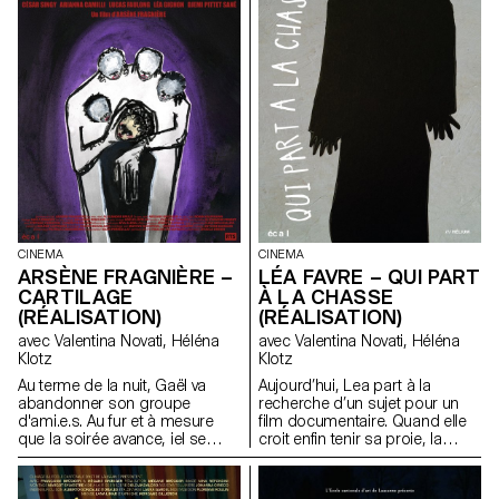
CINEMA
CINEMA
ARSÈNE FRAGNIÈRE –
LÉA FAVRE – QUI PART
CARTILAGE
À LA CHASSE
(RÉALISATION)
(RÉALISATION)
avec Valentina Novati, Héléna
avec Valentina Novati, Héléna
Klotz
Klotz
Au terme de la nuit, Gaël va
Aujourd’hui, Lea part à la
abandonner son groupe
recherche d’un sujet pour un
d'ami.e.s. Au fur et à mesure
film documentaire. Quand elle
que la soirée avance, iel se
croit enfin tenir sa proie, la
rend pourtant compte que
situation s’inverse. La
quelques chose cloche.
chasseuse devient la proie.