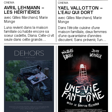
CINEMA
CINEMA
AVRIL LEHMANN –
YAEL VALLOTTON –
LES HÉRITIÈRES
L’EAU QUI DORT
avec Gilles Marchand, Marie
avec Gilles Marchand, Marie
Monge
Monge
Luna revient dans la maison
Dans l’étroite cuisine d’une
familiale où habite encore sa
maison familiale, deux femmes
soeur cadette, Diana. Celle-ci vit
d’une quarantaine d’années
seule dans cette grande
discutent. Sans prévenir, l’une
maison vétuste, depuis la mort
d’elle s’oublie et embrasse
de leur père.
l’autre.