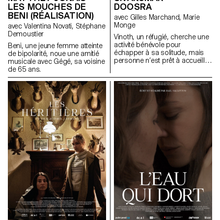
LES MOUCHES DE
DOOSRA
BENI (RÉALISATION)
avec Gilles Marchand, Marie
Monge
avec Valentina Novati, Stéphane
Demoustier
Vinoth, un réfugié, cherche une
activité bénévole pour
Beni, une jeune femme atteinte
échapper à sa solitude, mais
de bipolarité, noue une amitié
personne n’est prêt à accueillir
musicale avec Gégé, sa voisine
son aide.
de 65 ans.