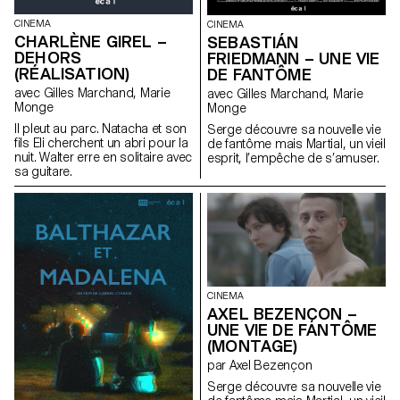
CINEMA
CINEMA
CHARLÈNE GIREL –
SEBASTIÁN
DEHORS
FRIEDMANN – UNE VIE
(RÉALISATION)
DE FANTÔME
avec Gilles Marchand, Marie
avec Gilles Marchand, Marie
Monge
Monge
Il pleut au parc. Natacha et son
Serge découvre sa nouvelle vie
fils Eli cherchent un abri pour la
de fantôme mais Martial, un vieil
nuit. Walter erre en solitaire avec
esprit, l’empêche de s’amuser.
sa guitare.
CINEMA
AXEL BEZENÇON –
UNE VIE DE FANTÔME
(MONTAGE)
par Axel Bezençon
Serge découvre sa nouvelle vie