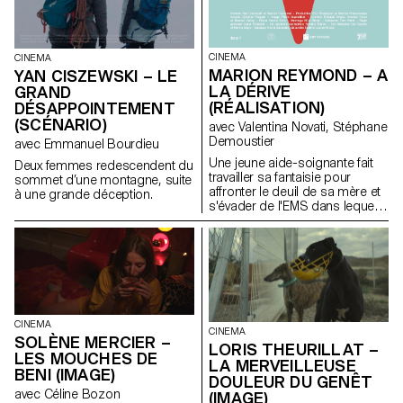
CINEMA
CINEMA
MARION REYMOND – A
YAN CISZEWSKI – LE
LA DÉRIVE
GRAND
(RÉALISATION)
DÉSAPPOINTEMENT
(SCÉNARIO)
avec Valentina Novati, Stéphane
Demoustier
avec Emmanuel Bourdieu
Une jeune aide-soignante fait
Deux femmes redescendent du
travailler sa fantaisie pour
sommet d’une montagne, suite
affronter le deuil de sa mère et
à une grande déception.
s'évader de l'EMS dans lequel
elle travaille.
CINEMA
CINEMA
SOLÈNE MERCIER –
LORIS THEURILLAT –
LES MOUCHES DE
LA MERVEILLEUSE
BENI (IMAGE)
DOULEUR DU GENÊT
avec Céline Bozon
(IMAGE)