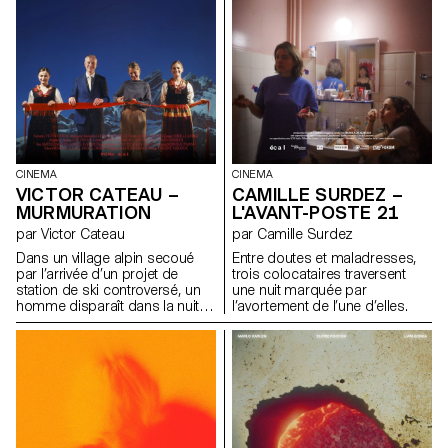
CINEMA
CINEMA
VICTOR CATEAU –
CAMILLE SURDEZ –
MURMURATION
L'AVANT-POSTE 21
par Victor Cateau
par Camille Surdez
Dans un village alpin secoué
Entre doutes et maladresses,
par l’arrivée d’un projet de
trois colocataires traversent
station de ski controversé, un
une nuit marquée par
homme disparaît dans la nuit.
l’avortement de l’une d’elles.
Dépassée par les événements,
Marie, la présidente du village,
essaie de comprendre les
forces à l’œuvre.