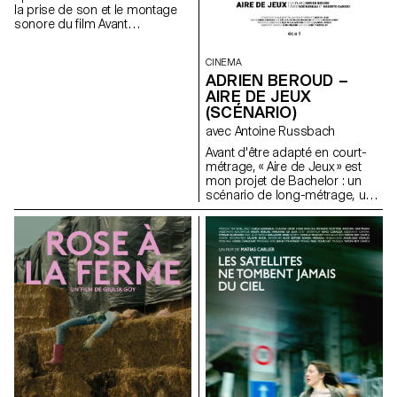
la prise de son et le montage
sonore du ﬁlm Avant
l’océan réalisé par Ilan Dubi.
CINEMA
ADRIEN BEROUD –
AIRE DE JEUX
(SCÉNARIO)
avec Antoine Russbach
Avant d'être adapté en court-
métrage, « Aire de Jeux » est
mon projet de Bachelor : un
scénario de long-métrage, une
comédie satirique dans le
monde du théâtre
contemporain.