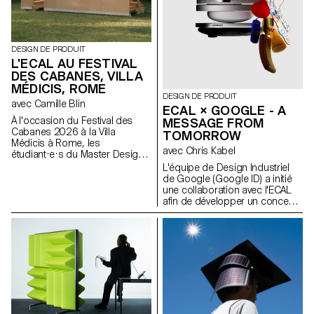
DESIGN DE PRODUIT
L'ECAL AU FESTIVAL
DES CABANES, VILLA
MÉDICIS, ROME
DESIGN DE PRODUIT
avec Camille Blin
ECAL × GOOGLE - A
À l'occasion du Festival des
MESSAGE FROM
Cabanes 2026 à la Villa
TOMORROW
Médicis à Rome, les
avec Chris Kabel
étudiant·e·s du Master Design
de Produit ont été invités à
L'équipe de Design Industriel
développer un projet en lien
de Google (Google ID) a initié
avec le jardin de la Villa, en
une collaboration avec l'ECAL
collaboration avec le célèbre
afin de développer un concept
fabricant italien de
de produit autour du téléphone
céramique Mutina. Les jardins
portable qui soit inspiré d'un
de la Villa offrent un contexte
rituel quotidien. Les étudiant·e·s
historique et spatial riche,
en Master de Design de
propice à l'exploration de
Produit ont été invité·e·s à
l'esthétique, des fonctions et de
imaginer un outil innovant
l'interaction avec les visiteurs.
adapté aux habitudes
Les étudiant·e·s ont eu accès à
contemporaines. À travers des
l'ensemble du catalogue Mutina
stroytelling créatifs, ces projets
(carreaux, briques et autres
conceptuels s’intéressent à la