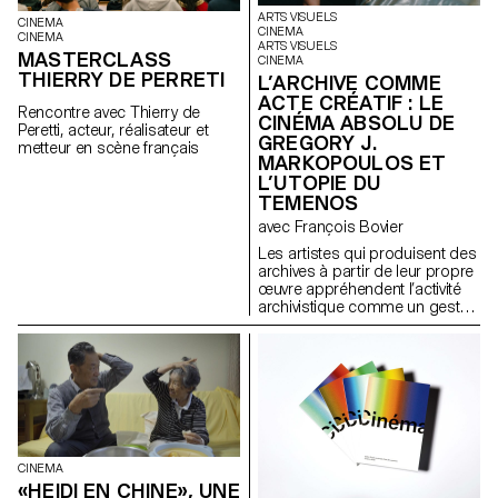
ARTS VISUELS
CINEMA
CINEMA
CINEMA
ARTS VISUELS
MASTERCLASS
CINEMA
THIERRY DE PERRETI
L’ARCHIVE COMME
ACTE CRÉATIF : LE
Rencontre avec Thierry de
CINÉMA ABSOLU DE
Peretti, acteur, réalisateur et
GREGORY J.
metteur en scène français
MARKOPOULOS ET
L’UTOPIE DU
TEMENOS
avec François Bovier
Les artistes qui produisent des
archives à partir de leur propre
œuvre appréhendent l’activité
archivistique comme un geste
créatif : ici, l’archive devient
littéralement une œuvre.
Parallèlement à la « pulsions
d’archives » qui traverse l’art
contemporain depuis les
années 1960, ce projet de
recherche interroge l’« agentivité
performative » des archives
lorsqu’elles se constituent à
CINEMA
partir d’« actes d’image ». Le
«HEIDI EN CHINE», UNE