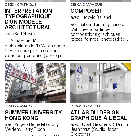
DESIGN GRAPHIQUE
DESIGN GRAPHIQUE
INTERPRÉTATION
COMPOSER
TYPOGRAPHIQUE
avec Ludovic Balland
D'UN MODÈLE
Réalisation d'un magazine et
ARCHITECTURAL
d'affiches à partir de
avec Karl Nawrot
compositions graphiques
(textes, formes, photos) tirées
1. Prendre un détail
d'extraits d'interviews du projet
architectural de l’ECAL en photo
de Ludovic Balland «The Day
2. Faire deux peintures–noir
After Reading»
blanc par personne (technique
libre) 3. Faire une peinture de la
synthèse de deux projets 4.
Faire une sculpture à partir de
cette peinture en cartons gris 5.
Prendre en photo cette
sculpture 6. Peindre deux lettres
à partir de la photo de la
sculpture
DESIGN GRAPHIQUE
DESIGN GRAPHIQUE
SUMMER UNIVERSITY
ATLAS DU DESIGN
HONG KONG
GRAPHIQUE À L'ECAL
avec Angelo Benedetto, Guy
avec Joost Grootens & Dimitri
Meldem, Harry Bloch
Jeannottat (Studio Joost
Grootens)