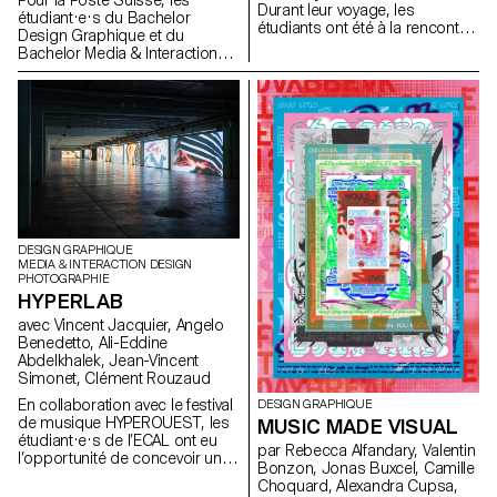
Pour la Poste Suisse, les
Durant leur voyage, les
étudiant·e·s du Bachelor
étudiants ont été à la rencontre
Design Graphique et du
de plusieurs artistes/designers
Bachelor Media & Interaction
et ont été visité différents lieux
Design de l’ECAL créent un
culturels comme le Suizspacio,
timbre-poste réalisé à partir
Pablo Suazo, Ciudad Abierta,
d’une intelligence artificielle.
Universidad Publica, Gam,
Grâce à la réalité augmentée,
Naranja Publicaciones, Tipo
Metascape, transporte les
Movil.
client·e·s de la Poste dans un
univers imaginaire et poétique
vers une destination qui
demeure insaisissable.
DESIGN GRAPHIQUE
MEDIA & INTERACTION DESIGN
PHOTOGRAPHIE
HYPERLAB
avec Vincent Jacquier, Angelo
Benedetto, Ali-Eddine
Abdelkhalek, Jean-Vincent
Simonet, Clément Rouzaud
En collaboration avec le festival
DESIGN GRAPHIQUE
de musique HYPEROUEST, les
MUSIC MADE VISUAL
étudiant·e·s de l’ECAL ont eu
par Rebecca Alfandary, Valentin
l’opportunité de concevoir une
Bonzon, Jonas Buxcel, Camille
installation visuelle dans la salle
Choquard, Alexandra Cupsa,
adjacente au club éphémère du