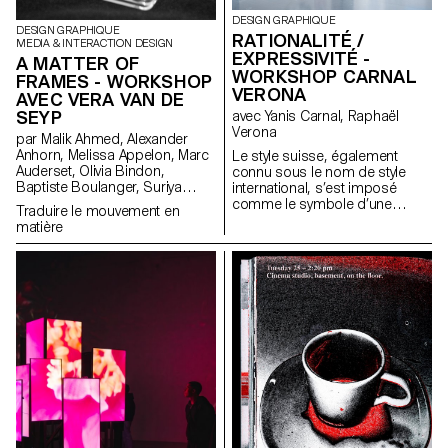
DESIGN GRAPHIQUE
DESIGN GRAPHIQUE
RATIONALITÉ /
MEDIA & INTERACTION DESIGN
EXPRESSIVITÉ -
A MATTER OF
WORKSHOP CARNAL
FRAMES - WORKSHOP
VERONA
AVEC VERA VAN DE
SEYP
avec Yanis Carnal, Raphaël
Verona
par Malik Ahmed, Alexander
Anhorn, Melissa Appelon, Marc
Le style suisse, également
Auderset, Olivia Bindon,
connu sous le nom de style
Baptiste Boulanger, Suriya
international, s’est imposé
Brambilla, Diego Buccelloni,
comme le symbole d’une
Traduire le mouvement en
Marta Casemi, Davia Ciccoli
approche radicale du design
matière
Trannoy, Alizée Clavien, Timoféi
graphique et de la typographie.
Cruz, Ethan Degano, Nora
Il est l’expression d’un idéal
Dizeko, Andrea Domínguez
d’efficacité et de rationalité.
Formet, Mathias Dugenne,
Omniprésent, plus d’un demi-
Mathias Gelin, Tanguy Genier,
siècle après son apparition, a-
Lila Gomez Gaillet, Juliana
t-il toujours la même
Granato, Xenia Grange,
pertinence aujourd’hui ? Quelle
Bérangère Gremion, Helena
est son influence sur nos
Hell, Rocio Hernandez, Salomé
imaginaires et sur notre
Huwiler, Rebecca Indermühle,
pratique ? La Suisse n’a-t-elle
Kevin Jeangros, Nolan Latorre,
pas d’autres facettes à travers
Jose Pardo Pariente, Zachary
lesquelles communiquer et
Ramelet, Gabrielle Richard,
quels pourraient être les
Théo Rizzo, Alessia Rollini,
nouveaux langages graphiques