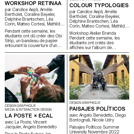
WORKSHOP RETINAA
COLOUR TYPOLOGIES
par Candice Aepli, Amélie
par Candice Aepli, Amélie
Bertholet, Coraline Beyeler,
Bertholet, Coraline Beyeler,
Delphine Brantschen, Léa
Delphine Brantschen, Léa
Corin, Matteo Cortesi, Mathilde
Corin, Matteo Cortesi, Mathilde
Driebold, Eliot Dubi, Marc
Driebold, Eliot Dubi, Marc
Pendant cette semaine, les
Workshop Atelier Brenda
Facchinetti, Emilie Müller, Dorian
Facchinetti, Emilie Müller, Dorian
étudiants ont dû créer des Obi
Pendant cette semaine, les
Pangallo, Paul Paturel, Hugo
Pangallo, Paul Paturel, Hugo
Strip, un bandeau de papier
étudiants ont créés des
Scholl, Diego Steiner, Cyprien
Scholl, Diego Steiner, Cyprien
entourant la couverture d'un
affiches sur l'album de
Valenza, Alfredo Venti, Arnaud
Valenza, Alfredo Venti, Arnaud
vinyle. Une couche visible
musique «Color» de Ken
Wenger, Constance Mauler,
Wenger, Constance Mauler,
représentant l'univers de leur
Nordine.
Flora Hayoz, Lidia Molina
Flora Hayoz, Lidia Molina
vinyle et une couche invisible en
González, Vladislav Tschumi
González, Vladislav Tschumi
créant une trame de sécurité.
Le résultat a été imprimé en
sérigraphie, une encre visible et
une encre UV pour le design de
sécurité.
DESIGN GRAPHIQUE
DESIGN GRAPHIQUE
PAISAJES POLÍTICOS
MEDIA & INTERACTION DESIGN
LA POSTE × ECAL
avec Angelo Benedetto, Diego
Bontognali, Nicole Udry
avec La Poste, Vincent
Jacquier, Angelo Benedetto
Paisajes Políticos Summer
University Novembre 2022