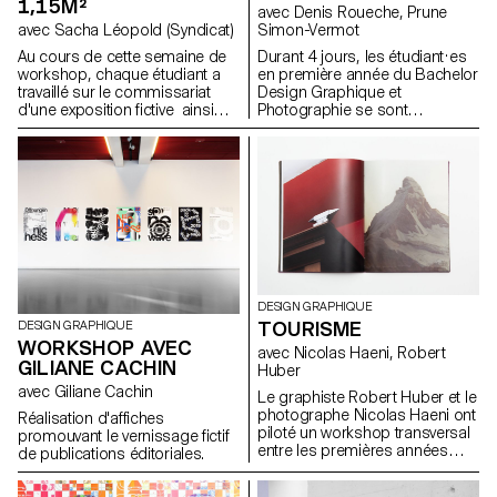
1,15M²
Droits de l'Homme a été
avec Denis Roueche, Prune
célébrée sous la forme de 20
Simon-Vermot
avec Sacha Léopold (Syndicat)
drapeaux et d'une vidéo
Durant 4 jours, les étudiant·es
Au cours de cette semaine de
collaborative de 20×20
en première année du Bachelor
workshop, chaque étudiant a
secondes.
Design Graphique et
travaillé sur le commissariat
Photographie se sont
d'une exposition fictive ainsi
confronté·es à la météo du
que sa mise en espace et sa
Grand nord chaux-defonnier et
médiation. Les étudiants ont
présentent le résultat de leurs
sélectionné un corpus
travaux sous forme de
d'oeuvres à partir de la
calendrier géant à QUARTIER
collection iconographique et
GENERAL.
textuelle du Metropolitan
Museum of Art et du Museum
of Modern Art, tous deux basés
à New York. L'espace
d'exposition, 1,15m² (surface
d'une affiche F4) est
DESIGN GRAPHIQUE
imprimable, accrochable,
TOURISME
DESIGN GRAPHIQUE
pliable. C'est à la fois une
WORKSHOP AVEC
avec Nicolas Haeni, Robert
surface mais aussi un socle ou
GILIANE CACHIN
Huber
un volume. Le résultat des
avec Giliane Cachin
étudiants questionne les
Le graphiste Robert Huber et le
moyens de reproductions, de
photographe Nicolas Haeni ont
Réalisation d'affiches
représentations des oeuvres
piloté un workshop transversal
promouvant le vernissage fictif
dans la conception d'une
entre les premières années
de publications éditoriales.
exposition.
Bachelor Design Graphique et
Photographie. En joignant leurs