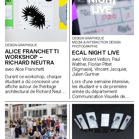
bichromique et se transforme
en livret grâce à un pliage. Ce
travail met en avant la
puissance combinatoire
d’éléments simples comme
force du design graphique,
ainsi que l’importance du
processus dans la création.
DESIGN GRAPHIQUE
MEDIA & INTERACTION DESIGN
DESIGN GRAPHIQUE
PHOTOGRAPHIE
ALICE FRANCHETTI
ECAL NIGHT LIVE
WORKSHOP –
avec Vincent Veillon, Paul
RICHARD NEUTRA
Walther, Florian Pittet
(Sigmasix), Vincent Jacquier,
avec Alice Franchetti
Julien Gurtner
Durant ce workshop, chaque
Lors d'une semaine intensive,
étudiant a dû concevoir une
les étudiant·e·s de première
affiche autour de l’héritage
année du département
architectural de Richard Neutra.
Communication Visuelle de
À partir de sa pensée
l'ECAL ont eu l’opportunité de
moderniste et de ses principes
créer et produire la première
formels — lignes épurées,
édition du "ECAL Night Live".
transparence, géométrie
L'objectif était de concevoir une
rigoureuse, intégration
émission inspirée des formats
paysagère — chaque élève a
télévisés satiriques. Répartis en
réinterprété visuellement ses
équipes pluridisciplinaires,
idées dans un format
regroupant des étudiant·e·s du
graphique en 2D.