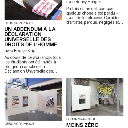
avec Ronny Hunger
Parfois on ne sait pas que
quelque chose a été perdu —
avant de le retrouver. Combien
d'artistes perdus, négligés et
DESIGN GRAPHIQUE
oubliés existe-t-il? Combien
UN ADDENDUM À LA
d'albums ont été oubliés?
DÉCLARATION
Combien ont été perdus?
UNIVERSELLE DES
Combien ont été rejetés par
DROITS DE L'HOMME
des labels pour leur contenu
politique, leur pochette
avec Roosje Klap
provocatrice ou leur nom
Au cours de ce workshop, tous
agressif? Combien ont
les étudiants ont été invités à
disparus des étagères des
rédiger un article de la
disquaires pour leur manque
Déclaration Universelle des
de succès? Combien de rêves,
Droits de l'Homme, ce qui a
d'espoirs et de prise de
constitué un addendum pour
position ont été détruits? Nous
ce texte historique. Il a formé
avons retrouvé 8 de ces
une nouvelle partie du temple
albums et avons travaillé sur
qui détient et protège notre
leur pochette, en essayant de
humanité. Afin de fournir un
comprendre leur atmosphère,
contexte au travail, les élèves
leur musique oubliée, afin de
ont lu et discuté un article
raconter leurs incroyables
chaque jour, suivi d'un sujet
histoires.
quotidien. À la fin de la
DESIGN GRAPHIQUE
semaine, une extension de la
MOINS ZÉRO
DESIGN GRAPHIQUE
Déclaration Universelle des