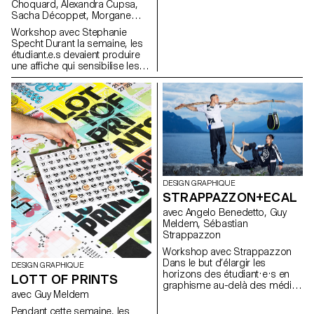
leurs éléments graphiques.
Choquard, Alexandra Cupsa,
Cyprien Valenza, Alfredo Venti,
Sacha Décoppet, Morgane
Arnaud Wenger
Gilliéron, Flaurant Kadrija,
Workshop avec Stephanie
Yohann Kampmann, Simon
Specht Durant la semaine, les
Maurer, Delphine Moënnat,
étudiant.e.s devaient produire
Monica Müller, Océane Pasteur,
une affiche qui sensibilise les
Luca Reichenbach, Luca Riva,
gens à l'utilisation de leur
Angeline Rossetti, Pierre
téléphone, les inciter à rester
Teissier, Baptiste Torrent, Elsa
immobiles. Ils devaient
Trummer, Chloé Vandewalle
concevoir leur affiche de
manière à ce qu'elle inspire de
loin et informe de près.
DESIGN GRAPHIQUE
STRAPPAZZON+ECAL
avec Angelo Benedetto, Guy
Meldem, Sébastian
Strappazzon
Workshop avec Strappazzon
Dans le but d’élargir les
DESIGN GRAPHIQUE
horizons des étudiant·e·s en
LOTT OF PRINTS
graphisme au-delà des médias
avec Guy Meldem
traditionnellement explorés au
cours de leur formation, le
Pendant cette semaine, les