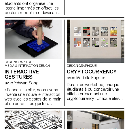
designer Sébastian
étudiants ont organisé une
Stappazzon, le co-fondateur
loterie. Imprimés en offset, les
de la marque AVNIER – l’une
posters modulaires devenant
des marques streetwear les
des cartes ont permis la
plus en vogue du moment
première loterie à ECAL.
lancée en collaboration avec le
rappeur français OrelSan –
dirige un atelier d’une semaine
au sein de l’ECAL. Des
propositions imaginées par les
étudiant·e·s est née une
collection capsule produite
en édition limitée. La collection
complète sera présentée et
DESIGN GRAPHIQUE
DESIGN GRAPHIQUE
MEDIA & INTERACTION DESIGN
mise en vente lors d’une soirée
CRYPTOCURRENCY
INTERACTIVE
exclusive le 15 décembre 2023
à la Rasude à Lausanne.
GESTURES
avec Marietta Eugster
avec Yehwan Song
Durant ce workshop, chaque
étudiants à du concevoir une
« Pendant l’atelier, nous avons
affiche présentant une
inventé une nouvelle interaction
cryptocurrency. Chaque élève a
web avec les gestes de la main
dû réinterpréter visuellement les
et du corps. Les gestes
caractéristiques de sa
uniques que l’on retrouve dans
cryptocurrency tout en prenant
nos habitudes quotidiennes ont
en compte une grille imposée
été combinés avec l’écran
en constante évolution. Les
tactile du mobile, le capteur
affiches imprimés avec le
gyroscopique, la caméra web