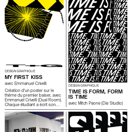
Proton, Aurore Péry, Lou Rais,
Jean Reynaud, Arthur Seguin,
Andréa Uldry
DESIGN GRAPHIQUE
MY FIRST KISS
avec Emmanuel Crivelli
DESIGN GRAPHIQUE
Création d'un poster sur le
TIME IS FORM, FORM
thème du premier baiser, avec
IS TIME
Emmanuel Crivelli (Dual Room).
avec Mitch Paone (Dia Studio)
Chaque étudiant a écrit son
histoire de premier baiser. Les
histoires ont ensuite été
partagées anonymement avant
d'être redistribué à chaque
groupe d'étudiants.