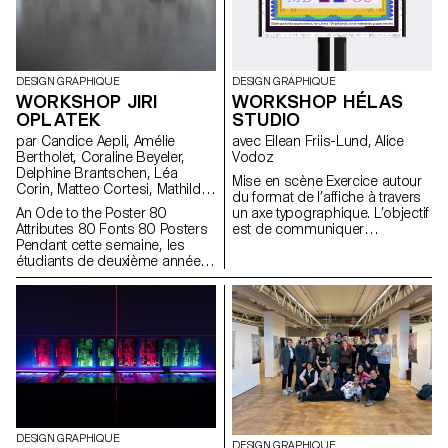
exploré visuellement et en
mouvement la dynamique du
son.
DESIGN GRAPHIQUE
DESIGN GRAPHIQUE
WORKSHOP JIRI
WORKSHOP HÉLAS
OPLATEK
STUDIO
par Candice Aepli, Amélie
avec Eilean Friis-Lund, Alice
Bertholet, Coraline Beyeler,
Vodoz
Delphine Brantschen, Léa
Mise en scène Exercice autour
Corin, Matteo Cortesi, Mathilde
du format de l’affiche à travers
Driebold, Eliot Dubi, Marc
An Ode to the Poster 80
un axe typographique. L’objectif
Facchinetti, Emilie Müller, Dorian
Attributes 80 Fonts 80 Posters
est de communiquer
Pangallo, Paul Paturel, Hugo
Pendant cette semaine, les
l’ambiance d’un film à travers
Scholl, Diego Steiner, Cyprien
étudiants de deuxième année
un lettrage, en mettant
Valenza, Alfredo Venti, Arnaud
ont dû créer 80 posters, soit 4
graphiquement en scène le
Wenger, Constance Mauler,
posters par personne. En se
texte.
Flora Hayoz, Lidia Molina
basant sur une liste d'attributs
González
définit, ils ont dû créer des
typographies et des concept
autour de ces derniers.
DESIGN GRAPHIQUE
DESIGN GRAPHIQUE