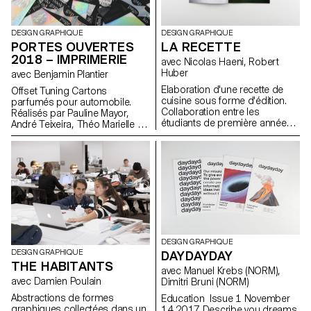
DESIGN GRAPHIQUE
DESIGN GRAPHIQUE
PORTES OUVERTES
LA RECETTE
2018 – IMPRIMERIE
avec Nicolas Haeni, Robert
Huber
avec Benjamin Plantier
Elaboration d'une recette de
Offset Tuning Cartons
cuisine sous forme d'édition.
parfumés pour automobile.
Collaboration entre les
Réalisés par Pauline Mayor,
étudiants de première année
André Teixeira, Théo Marielle et
Bachelor Design Graphique et
Loïc Volkart (3CVdg)
Photographie
Impression sur Presse Offset
O' Ciuccio Posters en
Letterpress Réalisés par Eliott
Villars (2CVph) et Simon Jaton
(2AV) Impression sur Presses à
épreuves UNTITLED Posters en
Letterpress Réalisés par
Guillaume Besson, Lucas
Haussener et Kenza Saleh
DESIGN GRAPHIQUE
(1CVdg) Impression sur
DESIGN GRAPHIQUE
DAYDAYDAY
Presses à épreuves Book, Tale,
THE HABITANTS
Page, Read Marque-pages en
avec Manuel Krebs (NORM),
hot-foil Réalisés par Eilean
avec Damien Poulain
Dimitri Bruni (NORM)
Friis-Lund, Amaury Hamon et
Abstractions de formes
Education Issue 1 November
Thomas Le Provost (Assistants
graphiques collectées dans un
14 2017 Describe you dreams