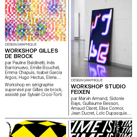
compétences
complémentaires, plusieurs
groupes d’étudiants ont
sélectionné une activité lié au
tourisme en Suisse, en
proposant une vision alternative
et décalée sous forme
d’édition.
DESIGN GRAPHIQUE
WORKSHOP GILLES
DE BROCK
par Pauline Baldinetti, Inés
Barrionuevo, Emilie Bouchet,
Emma Chapuis, Isabel Garcia
Argos, Hugo Hectus, Elena
DESIGN GRAPHIQUE
Najdovski, Julie Neuhaus, Thaïs
Workshop en sérigraphie
WORKSHOP STUDIO
Nguyen Huu, Lynne Nougou,
supervisé par Gilles de brock,
FEIXEN
Laetitia Paroz, Guillaume Pavia,
assisté par Sylvain Croci-Torti
Ares Pedroli, Amanda Puna,
par Marvin Armand, Sidonie
Julie Ryser, Samuel Schmidt,
Bays, Guillaume Besson,
Timo Tiffert, Laura Trummer,
Arnaud Claret, Elise Connor,
Adeline Vermot
Jean Ducret, Loïc Dupasquier,
Astrid Durand, Basile Fournier,
Leah Hardy, Lucas Haussener,
Bruno Jolliet, Alexandre
Lescieux, Niki Paltenghi, Noé