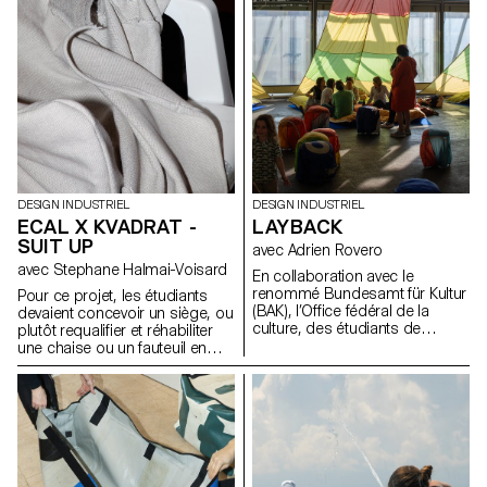
la manière dont les espaces de
concevoir des structures
vie se façonnent et la façon
lumineuses à partir des
dont le design peut devenir une
composants fournis par AGO
présence active et porteuse de
et inspirées par le tissu urbain
sens dans les usages de tous
de Séoul, plutôt que de créer
les jours.
de simples lampes.
DESIGN INDUSTRIEL
DESIGN INDUSTRIEL
ECAL X KVADRAT -
LAYBACK
SUIT UP
avec Adrien Rovero
avec Stephane Halmai-Voisard
En collaboration avec le
renommé Bundesamt für Kultur
Pour ce projet, les étudiants
(BAK), l’Office fédéral de la
devaient concevoir un siège, ou
culture, des étudiants de
plutôt requalifier et réhabiliter
troisième année du Bachelor
une chaise ou un fauteuil en
en design industriel, sous la
utilisant des modèles existants
direction d’Adrien Rovero, ont
comme la monobloc, la chaise
conçu l’espace de médiation
bistro en aluminium ou la
de l’exposition des Swiss
chaise longue, en tant que
Design Awards à Bâle, qui se
structure de base. En
tiendra pendant la foire Art
employant des textiles
Basel en juin 2024.
d’ameublement Kvadrat, les