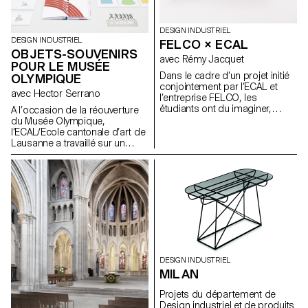
Suède en juin 2016. Vues de
l'exposition par ECAL/Sébastien
Cluzel
DESIGN INDUSTRIEL
DESIGN INDUSTRIEL
FELCO × ECAL
OBJETS-SOUVENIRS
avec Rémy Jacquet
POUR LE MUSÉE
Dans le cadre d’un projet initié
OLYMPIQUE
conjointement par l’ECAL et
avec Hector Serrano
l’entreprise FELCO, les
étudiants ont du imaginer,
A l’occasion de la réouverture
concevoir et développer un
du Musée Olympique,
objet apte à élargir la gamme
l’ECAL/Ecole cantonale d’art de
de produits de ce fabricant ou
Lausanne a travaillé sur un
plus simplement à en soutenir
concept d’objets-souvenirs
l’image de marque. Un projet
réalisés pour la boutique du
suivit par le designer Rémy
musée par des étudiants du
Jacquet.
Bachelor en Design Industriel
suite à un workshop avec
Hector Serrano, designer
espagnol basé à Valence. Deux
de ces projets devraient être
disponibles prochainement à la
vente dans la boutique du
DESIGN INDUSTRIEL
Musée. Le but de cette
MILAN
collaboration est de créer une
collection de souvenirs qui
Projets du département de
reflètent l'esprit de l'Olympisme
Design industriel et de produits