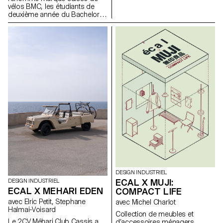
Suède. Cet abri fait partie du
vélos BMC, les étudiants de
camp Tillsammans ("Tous
deuxième année du Bachelor
ensemble"). L'objectif était de
en design industriel, sous la
concevoir une
direction de Stéphane Halmaï-
microarchitecture qui réponde
Voisard, responsable du
aux préoccupations actuelles,
programme, et de Christian
favorise les interactions
Spiess, designer suisse et
sociales et offre une expérience
passionné de vélo, présentent
de vie unique.
une collection d'accessoires
pratiques et colorés pour les
trajets quotidiens en vélo.
DESIGN INDUSTRIEL
ECAL X MUJI:
DESIGN INDUSTRIEL
ECAL X MEHARI EDEN
COMPACT LIFE
avec Elric Petit, Stephane
avec Michel Charlot
Halmai-Voisard
Collection de meubles et
Le 2CV Méhari Club Cassis a
d’accessoires ménagers