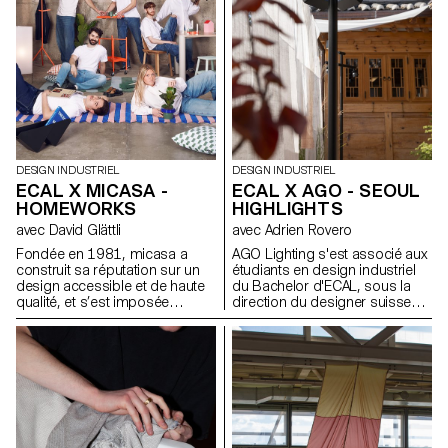
DESIGN INDUSTRIEL
DESIGN INDUSTRIEL
ECAL X MICASA -
ECAL X AGO - SEOUL
HOMEWORKS
HIGHLIGHTS
avec David Glättli
avec Adrien Rovero
Fondée en 1981, micasa a
AGO Lighting s'est associé aux
construit sa réputation sur un
étudiants en design industriel
design accessible et de haute
du Bachelor d'ECAL, sous la
qualité, et s’est imposée
direction du designer suisse
comme leader en Suisse.
Adrien Rovero, pour concevoir
Fidèle à une approche du
une collection d'installations
design démocratique, pensée
lumineuses destinées à des
pour s’intégrer naturellement au
lieux publics tels que des
quotidien, l’entreprise s’est
musées, des halls d'hôtel, des
associée à l'ECAL pour
cafés, etc. En mettant
développer HOMEWORKS, une
principalement l'accent sur
collection limitée invitant une
l'aspect spatial de la lumière,
nouvelle génération à repenser
notre approche a consisté à