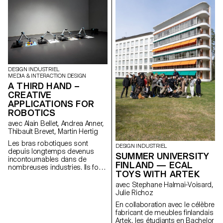
étudiant·e·s du Bachelor
Design Indus-triel de l’ECAL,
sous la direction du designer
suisse Christian Spiess, ont
été invité·e·s à concevoir les
nouvelles assises pour la
terrasse du Théâtre de Vidy -
Lausanne.
DESIGN INDUSTRIEL
MEDIA & INTERACTION DESIGN
A THIRD HAND –
CREATIVE
APPLICATIONS FOR
ROBOTICS
avec Alain Bellet, Andrea Anner,
Thibault Brevet, Martin Hertig
Les bras robotiques sont
DESIGN INDUSTRIEL
depuis longtemps devenus
SUMMER UNIVERSITY
incontournables dans de
FINLAND — ECAL
nombreuses industries. Ils font
TOYS WITH ARTEK
depuis peu également leur
entrée rapide au sein de
avec Stephane Halmai-Voisard,
studios d'art et de design.
Julie Richoz
Cependant, l’accès aux flux et
En collaboration avec le célèbre
méthodes de travail exigés par
fabricant de meubles finlandais
ces machines reste difficile et
Artek, les étudiants en Bachelor
cela notamment en raison d'un