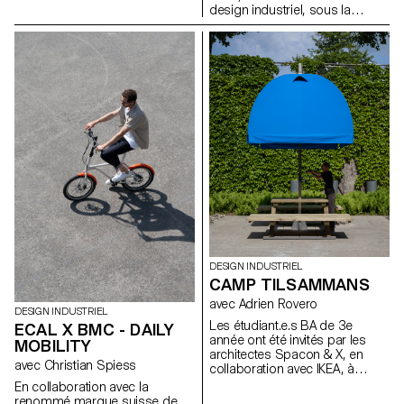
design industriel, sous la
manque évident de ressources
direction de la designer Julie
de référence adaptées à cette
Richoz, présentent une
communauté. Il en va de même
collection d'objets ludiques
au sein des écoles d’art et de
pour enfants fabriqués à partir
design qui investissent de plus
de pièces de qualité inférieure,
en plus souvent dans ce type
rejetés ou semi-finis. Fidèles à
d’équipement sans pour autant
l'esprit d'Artek et de ses
avoir les ressources pour les
fondateurs, les produits
exploiter. Ce projet de
favorisent une fabrication
recherche se base sur des cas
responsable et cherchent à
d’étude appliqués pour
mettre en valeur les matériaux
explorer et définir un ensemble
naturels qui ont servi à produire
de méthodes de travail
ces objets.
exemplaires, capables
d'informer et d'inspirer les
futurs utilisateurs.
DESIGN INDUSTRIEL
CAMP TILSAMMANS
avec Adrien Rovero
DESIGN INDUSTRIEL
Les étudiant.e.s BA de 3e
ECAL X BMC - DAILY
année ont été invités par les
MOBILITY
architectes Spacon & X, en
avec Christian Spiess
collaboration avec IKEA, à
concevoir un abri pour un
En collaboration avec la
événement à Helsingborg, en
renommé marque suisse de