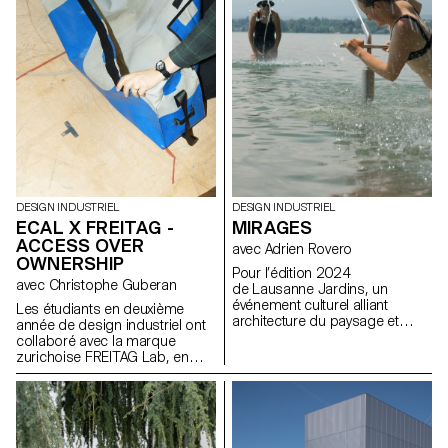
designs devaient être
réversibles, c’est-à-dire ne pas
altérer la structure existante.
Tout en pouvant conserver ou
modifier la fonction originale de
la chaise, les propositions
visaient à améliorer le confort et
l’aspect esthétique des sièges.
DESIGN INDUSTRIEL
DESIGN INDUSTRIEL
ECAL X FREITAG -
MIRAGES
ACCESS OVER
avec Adrien Rovero
OWNERSHIP
Pour l’édition 2024
avec Christophe Guberan
de Lausanne Jardins, un
événement culturel alliant
Les étudiants en deuxième
architecture du paysage et
année de design industriel ont
réflexion sur la ville, les
collaboré avec la marque
étudiant.e.s BA de 2e année ont
zurichoise FREITAG Lab, en
été invité.e.s à concevoir une
tirant parti de leur expertise en
installation éphémère. Le
sensibilisation
temps d’un été, la
environnementale, en
manifestation propose une
surcyclage de matériaux et en
série d’installations éphémères
économie circulaire. En