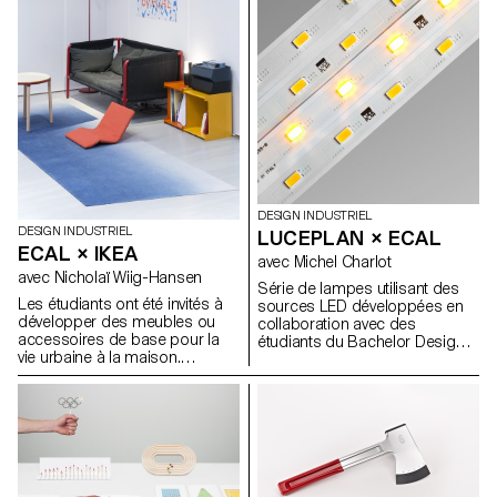
sens plus large en intérieur.
innovantes. Photos par
Pour l’édition 2016, et suite au
ECAL/Calypso Mahieu assisté
succès de l’installation RAFT de
de ECAL/Mathieu Lang
2014, les étudiants de 3e
année Bachelor Design
Industriel ont créé des
dispositifs «aquatiques»
investissant les berges de
Vevey le temps du Festival
Images.
DESIGN INDUSTRIEL
DESIGN INDUSTRIEL
LUCEPLAN × ECAL
ECAL × IKEA
avec Michel Charlot
avec Nicholaï Wiig-Hansen
Série de lampes utilisant des
Les étudiants ont été invités à
sources LED développées en
développer des meubles ou
collaboration avec des
accessoires de base pour la
étudiants du Bachelor Design
vie urbaine à la maison.
Industriel à l’ECAL, suite à un
L’accessibilité étant l'un des
workshop avec le designer
axes clés d'IKEA, leurs solutions
suisse Michel Charlot assisté
ont été des produits durables,
de Marceau Avogadro.
adaptables et fonctionnels à
bas prix. Les résultats ont été
présentés lors des Democratic
Design Days d’IKEA à Älmhult,