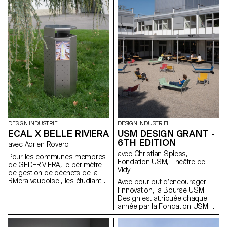
disséminées sur le territoire
s'appuyant sur le manifeste de
lausannois, dont certaines
FREITAG, ils ont développé de
préfigurent les transformations
nouveaux produits partagés
urbanistiques et paysagères de
axés sur le principe de «
la ville.
access over ownership ».
DESIGN INDUSTRIEL
DESIGN INDUSTRIEL
ECAL X BELLE RIVIERA
USM DESIGN GRANT -
6TH EDITION
avec Adrien Rovero
avec Christian Spiess,
Pour les communes membres
Fondation USM, Théâtre de
de GEDERIVIERA, le périmètre
Vidy
de gestion de déchets de la
Riviera vaudoise , les étudiantes
Avec pour but d’encourager
et étudiants en Bachelor
l’innovation, la Bourse USM
Design Industriel imaginent une
Design est attribuée chaque
nouvelle poubelle publique.
année par la Fondation USM à
un projet d’étudiant·e. Dans le
cadre de cette 6e édition, les