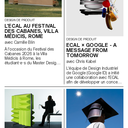
DESIGN DE PRODUIT
L'ECAL AU FESTIVAL
DES CABANES, VILLA
MÉDICIS, ROME
DESIGN DE PRODUIT
avec Camille Blin
ECAL × GOOGLE - A
À l'occasion du Festival des
MESSAGE FROM
Cabanes 2026 à la Villa
TOMORROW
Médicis à Rome, les
avec Chris Kabel
étudiant·e·s du Master Design
de Produit ont été invités à
L'équipe de Design Industriel
développer un projet en lien
de Google (Google ID) a initié
avec le jardin de la Villa, en
une collaboration avec l'ECAL
collaboration avec le célèbre
afin de développer un concept
fabricant italien de
de produit autour du téléphone
céramique Mutina. Les jardins
portable qui soit inspiré d'un
de la Villa offrent un contexte
rituel quotidien. Les étudiant·e·s
historique et spatial riche,
en Master de Design de
propice à l'exploration de
Produit ont été invité·e·s à
l'esthétique, des fonctions et de
imaginer un outil innovant
l'interaction avec les visiteurs.
adapté aux habitudes
Les étudiant·e·s ont eu accès à
contemporaines. À travers des
l'ensemble du catalogue Mutina
stroytelling créatifs, ces projets
(carreaux, briques et autres
conceptuels s’intéressent à la