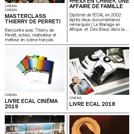
«HEIDI EN CHINE», UNE
AFFAIRE DE FAMILLE
CINEMA
CINEMA
Diplômé de l'ECAL en 2002
MASTERCLASS
Après deux documentaires
THIERRY DE PERRETI
remarqués ( Le Mariage en
Afrique et Des Bleus dans la
Rencontre avec Thierry de
police ), il décidait en 2009 de
Peretti, acteur, réalisateur et
filmer l’installation en Chine
metteur en scène français
d’une famille fribourgeoise,
restant sagement derrière sa
caméra, en observateur,
comme pour éviter de devoir
affronter lui-même cette
immersion dans un pays dont il
est, qu’il le veuille ou non, issu.
C’est alors, pour la première
fois, qu’il a ressenti le besoin
de partir à la découverte de
ses racines. Car ne dit-on pas
CINEMA
qu’il est impossible de savoir
CINEMA
LIVRE ECAL CINÉMA
où l’on va si on ne sait pas d’où
LIVRE ECAL 2018
2019
l’on vient?