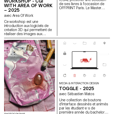
WORKSHOP - CGI
de ses livres à l'occasion de
modélisés et compris.
WITH AREA OF WORK
OFFPRINT Paris. Le Master
– 2025
Photographie de l’ECAL a le
avec Area Of Work
plaisir de présenter une
sélection de livres réalisés par
Ce workshop est une
ses étudiant·e·s de deuxième
introduction aux logiciels de
année. Cet événement sera
création 3D qui permettent de
l’occasion d’échanger en direct
réaliser des images aux
avec les jeunes photographes
qualités photographiques qui
autour de la genèse de leurs
ne sont pas des
projets et des histoires qui se
photographies.
cachent derrière chacun de ces
ouvrages.
MEDIA & INTERACTION DESIGN
TOGGLE - 2025
avec Sébastien Matos
Une collection de boutons
d'interface dessinés et animés
par les étudiant·e·s de
première année du bachelor