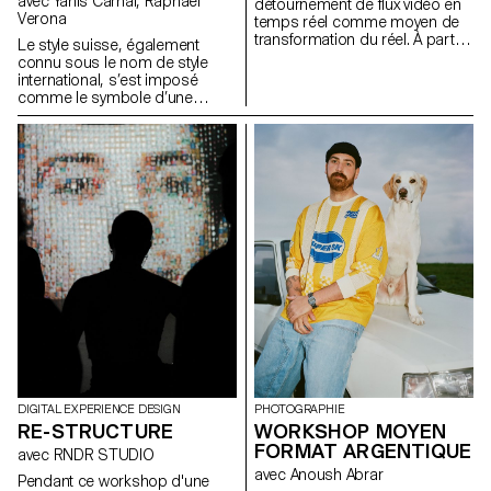
avec Yanis Carnal, Raphaël
détournement de flux vidéo en
Verona
temps réel comme moyen de
transformation du réel. À partir
Le style suisse, également
de captations directes ou
connu sous le nom de style
d’interfaces, les participant·e·s
international, s’est imposé
expérimentent différentes
comme le symbole d’une
approches de modification de
approche radicale du design
l’image en s’appuyant sur des
graphique et de la typographie.
modèles de diffusion exécutés
Il est l’expression d’un idéal
en local. Le flux vidéo est
d’efficacité et de rationalité.
envisagé comme une matière
Omniprésent, plus d’un demi-
première, permettant d’ouvrir
siècle après son apparition, a-
de nouvelles pistes de
t-il toujours la même
perception et de transformation
pertinence aujourd’hui ? Quelle
du réel.
est son influence sur nos
imaginaires et sur notre
pratique ? La Suisse n’a-t-elle
pas d’autres facettes à travers
lesquelles communiquer et
quels pourraient être les
nouveaux langages graphiques
et typographiques pour les
représenter ?
DIGITAL EXPERIENCE DESIGN
PHOTOGRAPHIE
RE-STRUCTURE
WORKSHOP MOYEN
FORMAT ARGENTIQUE
avec RNDR STUDIO
avec Anoush Abrar
Pendant ce workshop d'une