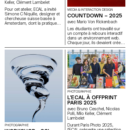
Keller, Clément Lambelet
Pour cet atelier, ECAL a invité
MEDIA & INTERACTION DESIGN
Simone C Niquille, designer et
COUNTDOWN – 2025
chercheuse suisse basée à
avec Mario Von Rickenbach
Amsterdam, dont la pratique
interroge la manière dont les
Les étudiants ont travaillé sur
images numériques, la vision
un compte à rebours interactif
par ordinateur et les
dans un environnement web.
technologies 3D façonnent la
Chaque jour, ils devaient créer
représentation des corps et
une nouvelle esquisse, ce qui
des objets dans la culture
leur a permis de constituer leur
visuelle contemporaine. À
propre collection, qui pouvait
travers sa plateforme de
également être combinée avec
recherche Technoflesh, Niquille
les projets de l'ensemble de la
examine les infrastructures qui
classe.
sous-tendent l’imagerie
numérique (des banques
d’images et bibliothèques
d’objets 3D aux systèmes de
PHOTOGRAPHIE
vision automatisée) ainsi que
L'ECAL À OFFPRINT
les présupposés culturels qui y
PARIS 2025
sont intégrés. Son travail met
en évidence comment les jeux
avec Bruno Ceschel, Nicolas
de données, les logiciels de
Polli, Milo Keller, Clément
rendu et les standards visuels
Lambelet
influencent la manière dont les
Durant Paris Photo 2025,
corps, les matériaux et les
PHOTOGRAPHIE
l'ECAL présente une sélection
environnements sont