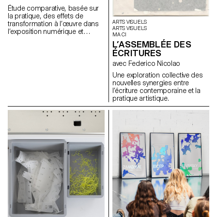
Étude comparative, basée sur
la pratique, des effets de
ARTS VISUELS
transformation à l’œuvre dans
ARTS VISUELS
l’exposition numérique et
MA CI
hybride d’un corpus d’œuvres
L’ASSEMBLÉE DES
non natives du numérique
ÉCRITURES
(certaines œuvres de l'artiste
Nam June Paik servant de
avec Federico Nicolao
moyen d'analyse).
Une exploration collective des
nouvelles synergies entre
l’écriture contemporaine et la
pratique artistique.