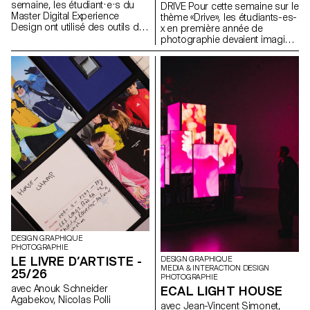
semaine, les étudiant·e·s du
DRIVE Pour cette semaine sur le
Master Digital Experience
thème «Drive», les étudiants-es-
Design ont utilisé des outils de
x en première année de
machine learning pour
photographie devaient imaginer
décomposer des clips
un portrait pris au moyen
musicaux en leurs éléments
format argentique. Inspirée par
constitutifs : scènes
la sensation d'une première
segmentées, gestes détectés,
expérience au volant, par le
couleurs extraites, beats
voyage, l’émancipation ou la
analysés, stems audio
découverte, la semaine visait à
séparés, transformant des
explorer le rapport entre une ou
objets audiovisuels linéaires en
plusieurs personnes et un
jeux de données structurées.
véhicule.
Ces composants ont ensuite
été réinventés sous forme de
systèmes interactifs et non
linéaires : cartes explorables,
timelines génératives,
interfaces rythmiques et
structures auto-
recomposables, construites
avec le framework OPENRNDR.
DESIGN GRAPHIQUE
PHOTOGRAPHIE
LE LIVRE D’ARTISTE -
DESIGN GRAPHIQUE
MEDIA & INTERACTION DESIGN
25/26
PHOTOGRAPHIE
avec Anouk Schneider
ECAL LIGHT HOUSE
Agabekov, Nicolas Polli
avec Jean-Vincent Simonet,