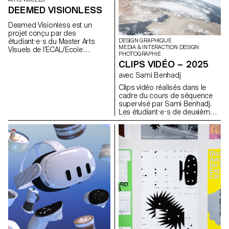
DEEMED VISIONLESS
Deamed Visionless est un
projet conçu par des
DESIGN GRAPHIQUE
étudiant·e·s du Master Arts
MEDIA & INTERACTION DESIGN
Visuels de l’ECAL/Ecole
PHOTOGRAPHIE
cantonale d’art de Lausanne.
CLIPS VIDÉO – 2025
avec Sami Benhadj
Clips vidéo réalisés dans le
cadre du cours de séquence
supervisé par Sami Benhadj.
Les étudiant·e·s de deuxième
année des Bachelors Design
Graphique, Media & Interaction
Design et Photographie ont
chacun·e réalisé un clip vidéo
en solo. Chaque projet prend
pour point de départ une
musique existante et cherche à
en traduire l’univers par l’image,
en explorant la narration
visuelle, le rythme et la mise en
scène. Les étudiant·e·s étaient
encouragé·e·s à expérimenter
et à développer une approche
créative et personnelle,