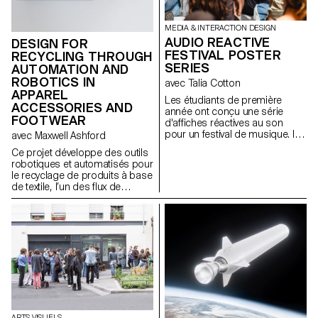
MEDIA & INTERACTION DESIGN
AUDIO REACTIVE
DESIGN FOR
FESTIVAL POSTER
RECYCLING THROUGH
SERIES
AUTOMATION AND
ROBOTICS IN
avec Talia Cotton
APPAREL
Les étudiants de première
ACCESSORIES AND
année ont conçu une série
FOOTWEAR
d'affiches réactives au son
pour un festival de musique. Ils
avec Maxwell Ashford
ont utilisé des outils
Ce projet développe des outils
dynamiques et des données en
robotiques et automatisés pour
temps réel pour explorer les
le recyclage de produits à base
visuels réactifs au son dans le
de textile, l’un des flux de
format numérique des réseaux
déchets les plus nuisibles, en
sociaux, créant ainsi une
utilisant des outils
identité cohérente et
contemporains pour démonter
reconnaissable pour le festival.
les produits en fractions pures.
ARTS VISUELS