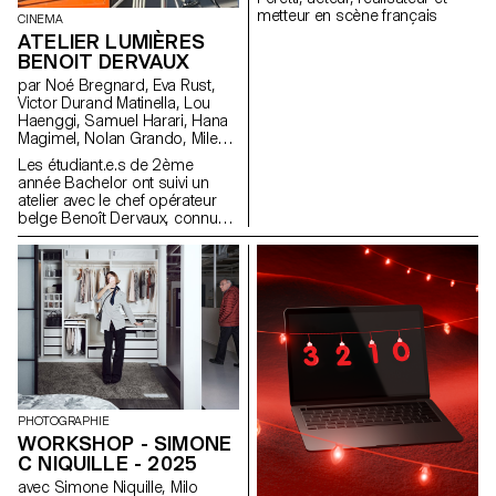
metteur en scène français
CINEMA
ATELIER LUMIÈRES
BENOIT DERVAUX
par Noé Bregnard, Eva Rust,
Victor Durand Matinella, Lou
Haenggi, Samuel Harari, Hana
Magimel, Nolan Grando, Mileny
Viera de Andrade, Zélia Zanone
Les étudiant.e.s de 2ème
année Bachelor ont suivi un
atelier avec le chef opérateur
belge Benoît Dervaux, connu
pour son travail sur les films
des frères Dardenne. Il a
notamment signé l'image des
films suisses Laissez-moi de
Maxime Rappaz (2023) et À
bras-le-corps de Marie-Elsa
Sgualdo (2025).
PHOTOGRAPHIE
WORKSHOP - SIMONE
C NIQUILLE - 2025
avec Simone Niquille, Milo