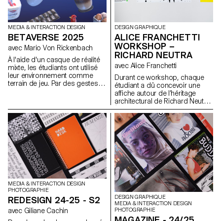
donnant naissance à des
univers graphiques originaux
où son et image se répondent.
MEDIA & INTERACTION DESIGN
DESIGN GRAPHIQUE
BETAVERSE 2025
ALICE FRANCHETTI
WORKSHOP –
avec Mario Von Rickenbach
RICHARD NEUTRA
À l'aide d'un casque de réalité
avec Alice Franchetti
mixte, les étudiants ont utilisé
leur environnement comme
Durant ce workshop, chaque
terrain de jeu. Par des gestes
étudiant a dû concevoir une
créatifs, chaque expérience
affiche autour de l’héritage
propose une manière
architectural de Richard Neutra.
d'interagir avec l'environnement.
À partir de sa pensée
moderniste et de ses principes
formels — lignes épurées,
transparence, géométrie
rigoureuse, intégration
paysagère — chaque élève a
réinterprété visuellement ses
idées dans un format
graphique en 2D.
MEDIA & INTERACTION DESIGN
PHOTOGRAPHIE
DESIGN GRAPHIQUE
REDESIGN 24-25 - S2
MEDIA & INTERACTION DESIGN
PHOTOGRAPHIE
avec Giliane Cachin
MAGAZINE - 24/25