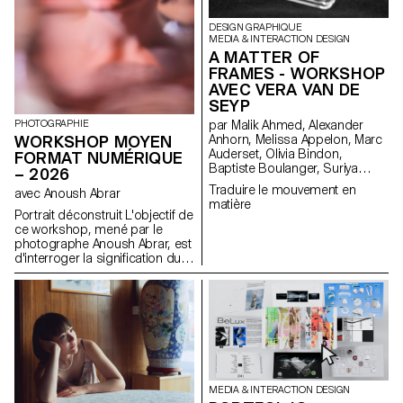
DESIGN GRAPHIQUE
MEDIA & INTERACTION DESIGN
A MATTER OF
FRAMES - WORKSHOP
AVEC VERA VAN DE
SEYP
PHOTOGRAPHIE
par Malik Ahmed, Alexander
WORKSHOP MOYEN
Anhorn, Melissa Appelon, Marc
Auderset, Olivia Bindon,
FORMAT NUMÉRIQUE
Baptiste Boulanger, Suriya
– 2026
Brambilla, Diego Buccelloni,
Traduire le mouvement en
avec Anoush Abrar
Marta Casemi, Davia Ciccoli
matière
Trannoy, Alizée Clavien, Timoféi
Portrait déconstruit L'objectif de
Cruz, Ethan Degano, Nora
ce workshop, mené par le
Dizeko, Andrea Domínguez
photographe Anoush Abrar, est
Formet, Mathias Dugenne,
d'interroger la signification du
Mathias Gelin, Tanguy Genier,
portrait contemporain. En
Lila Gomez Gaillet, Juliana
suivant la notion du "portrait
Granato, Xenia Grange,
déconstruit" les étudiants-es-x
Bérangère Gremion, Helena
ont réalisé une image par
Hell, Rocio Hernandez, Salomé
groupes de deux. La semaine
Huwiler, Rebecca Indermühle,
de workshop Moyen format
Kevin Jeangros, Nolan Latorre,
digital est à la fois une initiation
Jose Pardo Pariente, Zachary
au matériel de prise de vue et
Ramelet, Gabrielle Richard,
au logiciels dédiés.
MEDIA & INTERACTION DESIGN
Théo Rizzo, Alessia Rollini,