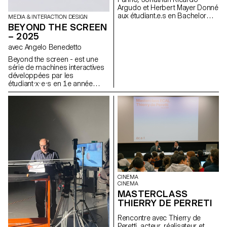
dynamiques qui se
Argudo et Herbert Mayer Donné
transforment selon des règles
aux étudiant.e.s en Bachelor
MEDIA & INTERACTION DESIGN
précises, tout en conservant
Cinéma et en Design Industriel
BEYOND THE SCREEN
une cohérence graphique et
– 2025
une relation avec l’univers
sonore.
avec Angelo Benedetto
Beyond the screen - est une
série de machines interactives
développées par les
étudiant·x·e·s en 1e année
Bachelor Media & Interaction
Design. Ces systèmes sont
inspirés du rapport entre
instructions et exécution au sein
d’un système informatique. Ces
machines créent du texte au
travers d'un système
typographique modulaire.
CINEMA
CINEMA
MASTERCLASS
THIERRY DE PERRETI
Rencontre avec Thierry de
Peretti, acteur, réalisateur et