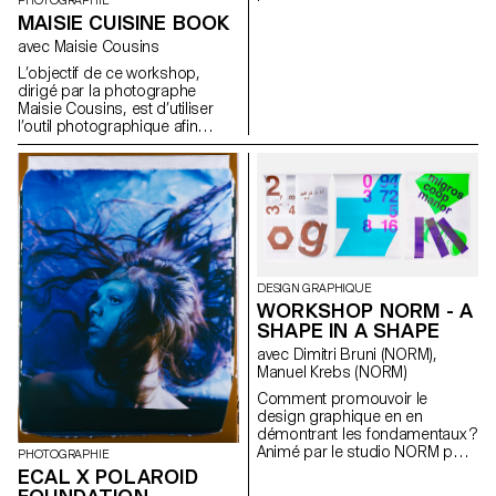
PHOTOGRAPHIE
Media & Interaction Design.
MAISIE CUISINE BOOK
Pour chaque élément il existe
une animation standard, une
avec Maisie Cousins
animation démesurée et une
L’objectif de ce workshop,
version inattendue.
dirigé par la photographe
https://toggle.ecal-mid.ch/2025
Maisie Cousins, est d’utiliser
l’outil photographique afin
d’élargir notre capacité
d’observation. Durant la
semaine, les étudiants ont
exploré la macrophotographie
pour créer des univers
miniatures et abstraits à partir
d’objets et d’accessoires du
quotidien. Cela nous invite à
réfléchir : qu’est-ce que nous
DESIGN GRAPHIQUE
négligeons encore dans notre
WORKSHOP NORM - A
environnement immédiat ?
SHAPE IN A SHAPE
avec Dimitri Bruni (NORM),
Manuel Krebs (NORM)
Comment promouvoir le
design graphique en en
démontrant les fondamentaux ?
Animé par le studio NORM pour
PHOTOGRAPHIE
les premières années, ce
ECAL X POLAROID
workshop vise à mettre en