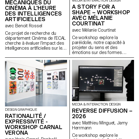
MEDIA & INTERACTION DESIGN
MÉCANIQUES DU
A STORY FOR A
CINÉMA À L'HEURE
SHAPE – WORKSHOP
DES INTELLIGENCES
AVEC MÉLANIE
ARTIFICIELLES
COURTINAT
avec Benoit Rossel
avec Mélanie Courtinat
Ce projet de recherche du
Ce workshop explore la
département Cinéma de l’ECAL
paréidolie, notre capacité à
cherche à évaluer l’impact des
projeter du sens et des
intelligences artificielles sur le
émotions sur des formes
cinéma et son enseignement.
abstraites. À partir d'une
primitive géométrique (cube,
sphère, cône...), matrice
fondamentale de tout univers
numérique, les étudiant·e·s en
binômes doivent concevoir une
expérience en réalité virtuelle.
En s'appuyant sur une
synchronisation précise entre
l'espace physique et un
MEDIA & INTERACTION DESIGN
environnement Unreal Engine,
REVERSE DIFFUSION –
DESIGN GRAPHIQUE
le projet transforme ces objets
RATIONALITÉ /
2026
fixes en supports narratifs.
EXPRESSIVITÉ -
avec Matthieu Minguet, Jamy
WORKSHOP CARNAL
Herrmann
VERONA
Ce workshop explore le