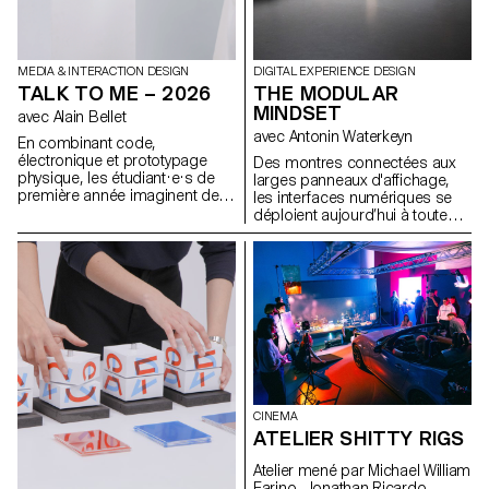
MEDIA & INTERACTION DESIGN
DIGITAL EXPERIENCE DESIGN
TALK TO ME – 2026
THE MODULAR
MINDSET
avec Alain Bellet
avec Antonin Waterkeyn
En combinant code,
électronique et prototypage
Des montres connectées aux
physique, les étudiant·e·s de
larges panneaux d'affichage,
première année imaginent des
les interfaces numériques se
objets interactifs qui réagissent,
déploient aujourd’hui à toutes
répondent et invitent à
les échelles. Concevoir une
l'interaction, réunis sous le titre
identité visuelle dans ce
Talk To Me. Utilisant le dialogue
contexte implique de penser
comme terrain de jeu et
des systèmes capables de
s'inspirant des interfaces
s’adapter à des formats, des
conversationnelles, les projets
usages et des rythmes
transforment les objets
multiples. Ce workshop
physiques en nouvelles formes
propose d’explorer la création
d'interaction.
d’identités modulaires et
animées pour un label musical
fictif, en s’appuyant sur le
CINEMA
motion design et la logique
ATELIER SHITTY RIGS
procédurale. À l’aide de Cavalry,
les étudiant·e·s développent
Atelier mené par Michael William
des systèmes visuels
Farino, Jonathan Ricardo