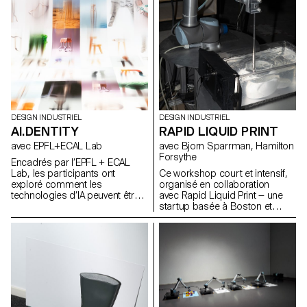
DESIGN INDUSTRIEL
DESIGN INDUSTRIEL
AI.DENTITY
RAPID LIQUID PRINT
avec EPFL+ECAL Lab
avec Bjorn Sparrman, Hamilton
Forsythe
Encadrés par l’EPFL + ECAL
Lab, les participants ont
Ce workshop court et intensif,
exploré comment les
organisé en collaboration
technologies d’IA peuvent être
avec Rapid Liquid Print — une
intégrées au design de
startup basée à Boston et
produits pour améliorer la
issue du Self-Assembly Lab du
fonctionnalité et enrichir
MIT — a permis d’explorer les
l’expérience utilisateur. Au cours
fondements de l’Embedded 3D
de cette semaine d’atelier, les
Printing, en questionnant de
étudiants du BA ont étudié les
manière à la fois technique et
fondements théoriques de l’IA
poétique ce qu’est une courbe,
tout en expérimentant des
une surface ou un volume
applications pratiques à travers
épaissi lorsqu’il passe du
divers cas d’usage.
monde numérique à la réalité