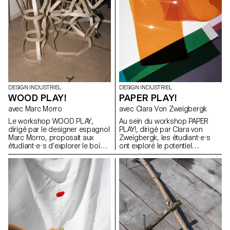
DESIGN INDUSTRIEL
DESIGN INDUSTRIEL
WOOD PLAY!
PAPER PLAY!
avec Marc Morro
avec Clara Von Zweigbergk
Le workshop WOOD PLAY,
Au sein du workshop PAPER
dirigé par le designer espagnol
PLAY!, dirigé par Clara von
Marc Morro, proposait aux
Zweigbergk, les étudiant·e·s
étudiant·e·s d’explorer le bois
ont exploré le potentiel
en tant que système de
expressif du papier et du
construction ouvert et
carton afin de réinventer des
accessible à tous les publics.
abat-jour destinés à des
L’objectif était de stimuler la
luminaires de plafond, muraux,
créativité et l’expérimentation à
sur pied, de chevet, de table ou
travers la conception de
portables. L’accent a été mis
modules ludiques et
sur l’expérimentation et le jeu —
reconfigurables, exploitant les
en testant les possibilités et les
potentialités et les contraintes
limites du papier, de la lumière,
du matériau, tout en évitant une
de la couleur et de la forme