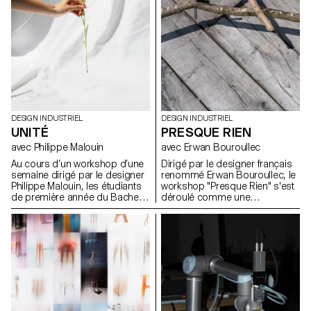
approche formelle trop
pour développer de nouvelles
enfantine.
expressions lumineuses.
DESIGN INDUSTRIEL
DESIGN INDUSTRIEL
UNITÉ
PRESQUE RIEN
avec Philippe Malouin
avec Erwan Bouroullec
Au cours d’un workshop d’une
Dirigé par le designer français
semaine dirigé par le designer
renommé Erwan Bouroullec, le
Philippe Malouin, les étudiants
workshop "Presque Rien" s'est
de première année du Bachelor
déroulé comme une
en Design Industriel ont conçu
exploration des possibilités de
et réalisé des soliflores, chacun
design dans le site de sa ferme
destiné à accueillir une fleur
bourguignonne récemment
unique de leur choix.
rénovée. Le projet prévoyait un
canevas ouvert, encourageant
les étudiants en design
industriel de l'ECAL à s'écarter
des méthodes traditionnelles
de résolution de problèmes.