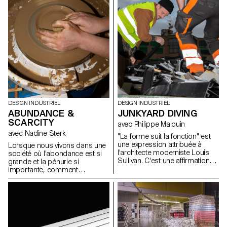
caractéristiques de la boisson
ou soulignent la façon dont la
boisson est préparée, servie et
bue. Tous les verres ont été
soufflés dans la cour de l'ECAL
avec le soutien des artisan.e.s
du fabricant de verre suisse
Niesenglass.
DESIGN INDUSTRIEL
DESIGN INDUSTRIEL
ABUNDANCE &
JUNKYARD DIVING
SCARCITY
avec Philippe Malouin
avec Nadine Sterk
"La forme suit la fonction" est
une expression attribuée à
Lorsque nous vivons dans une
l'architecte moderniste Louis
société où l'abondance est si
Sullivan. C'est une affirmation
grande et la pénurie si
qui est tout à fait pertinente
importante, comment
pour le design industriel.
discerner les ressources qui
D'autre part, la forme peut
nous entourent ? Comment
parfois aussi déterminer la
pouvons-nous nous tourner
fonction dans un processus
vers notre environnement pour
d'exploration inverse. Au cours
apprendre d'où viennent les
de la semaine de workshop
choses, ou comment nous
avec Philippe Malouin, les
pouvons les appliquer dans