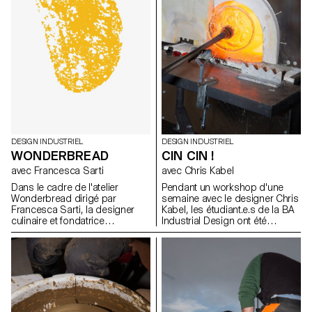
d’équipement sans pour autant
avoir les ressources pour les
exploiter. Ce projet de
recherche se base sur des cas
d’étude appliqués pour
explorer et définir un ensemble
de méthodes de travail
exemplaires, capables
d'informer et d'inspirer les
futurs utilisateurs.
DESIGN INDUSTRIEL
DESIGN INDUSTRIEL
WONDERBREAD
CIN CIN !
avec Francesca Sarti
avec Chris Kabel
Dans le cadre de l'atelier
Pendant un workshop d'une
Wonderbread dirigé par
semaine avec le designer Chris
Francesca Sarti, la designer
Kabel, les étudiant.e.s de la BA
culinaire et fondatrice
Industrial Design ont été
d'Arabeschi di Latte, les
invité.e.s à concevoir un verre
étudiants BA design industriel
pour une boisson de leur choix,
ont exploré l'histoire, les
qu'il s'agisse d'un cocktail,
traditions, les rituels et les
d'une bière fraîche, d'un
recettes liés au pain, afin
Negroni traditionnel ou
d'imaginer de nouveaux pains
simplement d'un verre à eau
uniques.
pour étancher leur soif. Les
designs finaux reflètent les