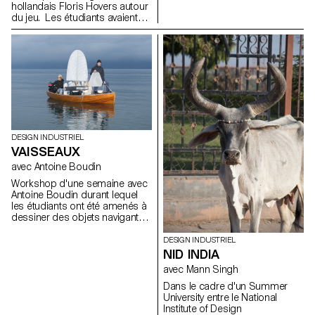
hollandais Floris Hovers autour
du jeu. Les étudiants avaient
pour point de départ le jouet
favoris de leur enfance. Après
les avoir analysés et observés,
ils ont imaginé toutes sortes de
jeux et jouets avec pour seule
consigne, Have fun!
DESIGN INDUSTRIEL
VAISSEAUX
avec Antoine Boudin
Workshop d'une semaine avec
Antoine Boudin durant lequel
les étudiants ont été amenés à
dessiner des objets navigants
avec une propulsion à voile.
Les résultats sont des objets
DESIGN INDUSTRIEL
hybrides entre le jouet et la
NID INDIA
sculpture avec un caractère
avec Mann Singh
esthétique fort et une
construction intelligente. Les
Dans le cadre d'un Summer
vaisseaux présentés sont
University entre le National
innovants, que ce soit par leur
Institute of Design