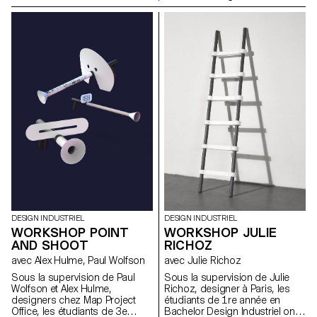
dispositif qui s’approche de
cadre d'une semaine d'atelier.
été demandés de construire
l’installation, qui soit ludique et
Le but était d’imaginer
des monuments en blocs de
qui ne se contente pas
comment transporter des livres
polystyrène en une semaine.
uniquement de solutionner
de manière originale.
techniquement la prise de vue.
Pour le festival, cette installation
représente une vraie attente du
public ainsi qu’un revenu
puisque chaque image coûte
5.- Chf.
DESIGN INDUSTRIEL
DESIGN INDUSTRIEL
WORKSHOP POINT
WORKSHOP JULIE
AND SHOOT
RICHOZ
avec Alex Hulme, Paul Wolfson
avec Julie Richoz
Sous la supervision de Paul
Sous la supervision de Julie
Wolfson et Alex Hulme,
Richoz, designer à Paris, les
designers chez Map Project
étudiants de 1re année en
Office, les étudiants de 3e
Bachelor Design Industriel ont