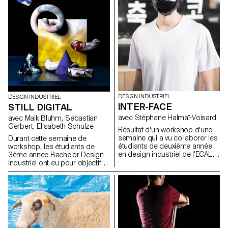
assembler, structurer ou
additionner. Photographies
de Marvin Leuvrey et Cécilia
Poupon (BA Photographie)
DESIGN INDUSTRIEL
DESIGN INDUSTRIEL
INTER-FACE
STILL DIGITAL
avec Stéphane Halmaï-Voisard
avec Maik Bluhm, Sebastian
Gerbert, Elisabeth Schulze
Résultat d'un workshop d'une
semaine qui a vu collaborer les
Durant cette semaine de
étudiants de deuxième année
workshop, les étudiants de
en design industriel de l'ECAL et
3ème année Bachelor Design
les étudiants en design
Industriel ont eu pour objectif
d'espace et de produit de la
de créer des natures mortes
Hongik University qui, en
par le biais de logiciel de
équipes mixtes, ont travaillé sur
modélisation 3D et de rendu
une série de masques pour se
photo-réaliste. Chaque nature
couvrir, se déguiser, s'embellir,
morte comporte au moins une
se protéger, se décorer. A
fleur et un vase. Les étudiants
travers ce projet, ils ont partagé
ont réinterprétés cette
et découvert leurs cultures et
contrainte, tout en étant libre