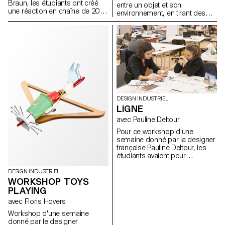
Braun, les étudiants ont créé
entre un objet et son
une réaction en chaîne de 20
environnement, en tirant des
mètres, composée de 10
parallèles et en soulignant les
parties distinctes, célébrant les
différences. Cette recherche se
mouvements mécaniques et
devait d'être inspirante, pratique
les couleurs
et analogue.
DESIGN INDUSTRIEL
LIGNE
avec Pauline Deltour
Pour ce workshop d'une
semaine donné par la designer
française Pauline Deltour, les
étudiants avaient pour
consigne d'utiliser la ligne
comme point de départ pour
DESIGN INDUSTRIEL
mettre en forme et en volume
WORKSHOP TOYS
des objets réalisés uniquement
PLAYING
avec du fil métallique.
avec Floris Hovers
Workshop d'une semaine
donné par le designer