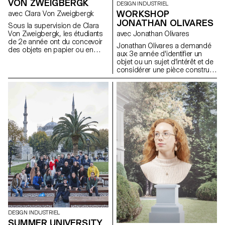
VON ZWEIGBERGK
DESIGN INDUSTRIEL
WORKSHOP
avec Clara Von Zweigbergk
JONATHAN OLIVARES
Sous la supervision de Clara
Von Zweigbergk, les étudiants
avec Jonathan Olivares
de 2e année ont du concevoir
Jonathan Olivares a demandé
des objets en papier ou en
aux 3e année d'identifier un
carton autour du thème des
objet ou un sujet d'intérêt et de
célébrations : anniversaires,
considérer une pièce construite
fêtes, et tout autre type de
autour de celui-ci. Le but de la
festivités.
salle, les matériaux et la
construction découlent tous de
thèmes trouvés dans l'objet ou
le sujet sélectionné. La salle
doit faire 130 mètres carrés,
être autonome, transférable à
n’importe quel lieu ou contexte
et peut servir d’exposition,
d’installation ou d’habitation
habitable.
DESIGN INDUSTRIEL
SUMMER UNIVERSITY