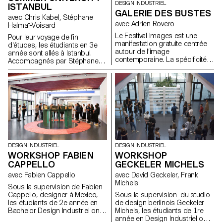
DESIGN INDUSTRIEL
ISTANBUL
GALERIE DES BUSTES
avec Chris Kabel, Stéphane
avec Adrien Rovero
Halmaï-Voisard
Le Festival Images est une
Pour leur voyage de fin
manifestation gratuite centrée
d'études, les étudiants en 3e
autour de l’image
année sont allés à Istanbul.
contemporaine. La spécificité
Accompagnés par Stéphane
du Festival Images est de
Halmaï-Voisard et Chris Kabel
présenter de la photographie
et en collaborant avec des
monumentale en plein air, tout
étudiants de l'université de Bilgi,
en présentant des projets
ils ont du réaliser des objets
autours de l’image dans un
souvenirs de la ville. Certains
sens plus large en intérieur.
ont pu collaborer directement
Pour l’édition 2018, L’ECAL était
avec les artisans de la région.
pour la quatrième fois associée
Les projets ont été exposés à
au festival en poursuivant la
la Istanbul Design Biennial à la
recherche de dispositifs
fin de ce voyage et ont eu la
DESIGN INDUSTRIEL
DESIGN INDUSTRIEL
particuliers d’expositions
chance de voir leur projet ECAL
WORKSHOP FABIEN
WORKSHOP
d’image en plein air. Il s’agit
x Mac Guffin y être exposé
d’imaginer un photomaton. Un
CAPPELLO
GECKELER MICHELS
également à ce moment-là.
espace pour se prendre en
avec Fabien Cappello
avec David Geckeler, Frank
photo seul ou à plusieurs. Le
Michels
déclenchement, le fonds, le
Sous la supervision de Fabien
processus global devra
Cappello, designer à Mexico,
Sous la supervision du studio
prendre la forme d’une vrai
les étudiants de 2e année en
de design berlinois Geckeler
expérience et interactivité. Il est
Bachelor Design Industriel ont
Michels, les étudiants de 1re
nécessaire d’inventer un
travaillé autour du livre, dans le
année en Design Industriel ont