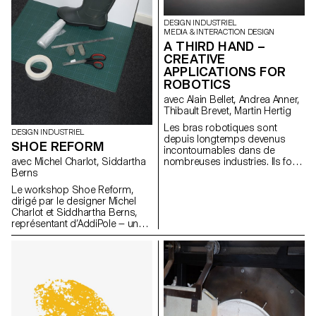
physique.
DESIGN INDUSTRIEL
MEDIA & INTERACTION DESIGN
A THIRD HAND –
CREATIVE
APPLICATIONS FOR
ROBOTICS
avec Alain Bellet, Andrea Anner,
Thibault Brevet, Martin Hertig
Les bras robotiques sont
DESIGN INDUSTRIEL
depuis longtemps devenus
SHOE REFORM
incontournables dans de
avec Michel Charlot, Siddartha
nombreuses industries. Ils font
Berns
depuis peu également leur
entrée rapide au sein de
Le workshop Shoe Reform,
studios d'art et de design.
dirigé par le designer Michel
Cependant, l’accès aux flux et
Charlot et Siddhartha Berns,
méthodes de travail exigés par
représentant d’AddiPole — un
ces machines reste difficile et
hub dédié au reverse
cela notamment en raison d'un
engineering et à la fabrication
manque évident de ressources
additive — a rassemblé les
de référence adaptées à cette
étudiant·e·s autour d’une
communauté. Il en va de même
exploration innovante des
au sein des écoles d’art et de
technologies de numérisation
design qui investissent de plus
3D, en collaboration avec le
en plus souvent dans ce type
Technopôle Sainte-Croix.