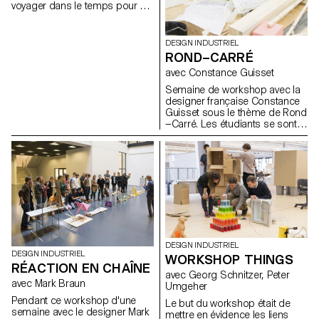
voyager dans le temps pour y
cosmopolite de Singapour. Ils
choisir un objet ancien qui les
ont conçu des objets tels que
intéressait. Le but était de
des ustensiles de cuisine, de la
réinterpréter son concept
DESIGN INDUSTRIEL
vaisselle ou de la signalisation
original en lui attribuant une
ROND–CARRÉ
qui améliorent l'expérience des
nouvelle expression, mais en
clients et des travailleurs au
avec Constance Guisset
restant dans la même
sein des "Hawker Centres". Ce
catégorie.
Semaine de workshop avec la
workshop a permis aux
designer française Constance
étudiants des deux universités
Guisset sous le thème de Rond
de partager leur savoir-faire
—Carré. Les étudiants se sont
dans le domaine du design
confrontés aux décisions qu'ils
industriel. Le résultat de cette
doivent prendre lorsqu'ils
recherche démontre une
dessinent un objet domestique
grande variété de solutions
et ainsi comprendre pourquoi
pour améliorer les "Hawker
et surtout comment ils doivent
Centres”.
choisir les formes qui vont
définir leurs produits.
DESIGN INDUSTRIEL
DESIGN INDUSTRIEL
WORKSHOP THINGS
RÉACTION EN CHAÎNE
avec Georg Schnitzer, Peter
avec Mark Braun
Umgeher
Pendant ce workshop d'une
Le but du workshop était de
semaine avec le designer Mark
mettre en évidence les liens