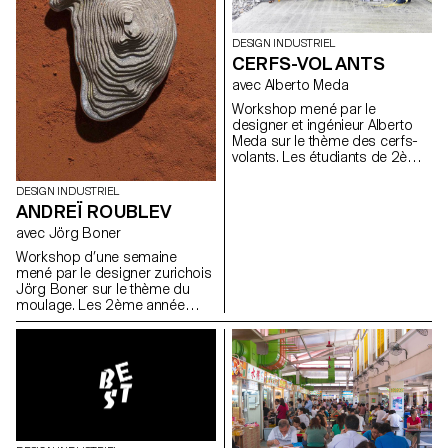
conçu et réalisés par les
ECAL/Axel Crettenand
étudiants de 2e année en
Bachelor Design Industriel de
DESIGN INDUSTRIEL
l'ECAL/Ecole cantonale d'art de
CERFS-VOLANTS
Lausanne, Suisse, lors d’une
semaine de d’atelier aux
avec Alberto Meda
Jardins de Métis, sous la
Workshop mené par le
direction du designer
designer et ingénieur Alberto
helvétique Adrien Rovero.
Meda sur le thème des cerfs-
Photos ECAL/Nicolas Haeni
volants. Les étudiants de 2ème
année de Bachelor Design
Industriel ont travaillé non
DESIGN INDUSTRIEL
seulement sur la forme et la
ANDREÏ ROUBLEV
couleur, mais aussi sur les
avec Jörg Boner
questions physiques du
mouvement dans les airs.
Workshop d’une semaine
mené par le designer zurichois
Jörg Boner sur le thème du
moulage. Les 2ème année
bachelor design industriel ont
étudié et expérimenté cette
technique en utilisant l’étain,
qu’ils ont pu couler eux mêmes
dans les ateliers de l’école.
L’intérêt des résultats réside
dans l’objet en étain, ainsi que
dans son moule.