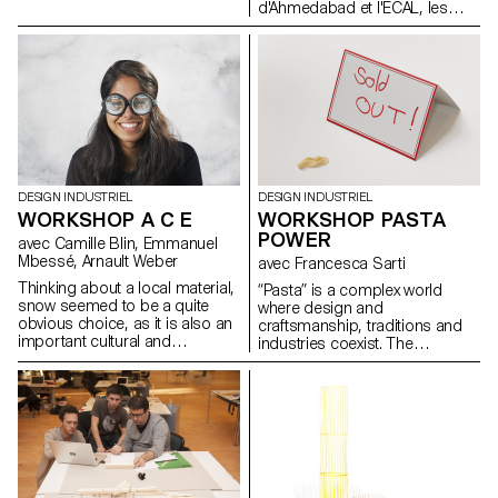
concept, leur forme, les
d'Ahmedabad et l'ECAL, les
matériaux utilisés, leurs
étudiants ont été amenés à
couleurs, et par le procédé de
travailler autour d'un matériau
mise en oeuvre.
local : le bambou.
DESIGN INDUSTRIEL
DESIGN INDUSTRIEL
WORKSHOP A C E
WORKSHOP PASTA
POWER
avec Camille Blin, Emmanuel
Mbessé, Arnault Weber
avec Francesca Sarti
Thinking about a local material,
“Pasta” is a complex world
snow seemed to be a quite
where design and
obvious choice, as it is also an
craftsmanship, traditions and
important cultural and
industries coexist. The
economical aspect for
workshop will be an occasion
Switzerland. When the snow
to explores these different
season approaches a whole
aspects, creating hand-made
aesthetics covers our streets, a
pasta, efficient molds and a
lot of snow items pop up in
convivial space where guests
stores. Would it be possible to
will enjoy the “social power of
invent new ones, to
pasta”. To highlight the
redesign some or just to play
important play between simple