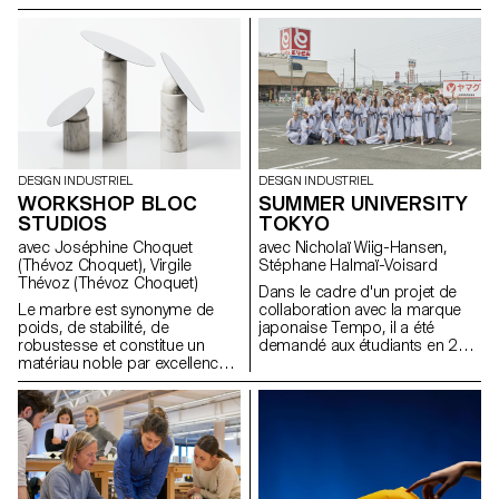
année en Bachelor Design
eu à dessiner des echelles,
Industriel et en Bachelor Media
dans le cadre d'une semaine
& Interaction Design ont conçu
d'atelier.
des objets fonctionnant sur le
principe "viser et tirer". Ceux-ci
s'inspirent des opportunités
créées par l'approche Open
Source et pourraient facilement
être répliqués par toute
personne en ayant besoin ou
DESIGN INDUSTRIEL
DESIGN INDUSTRIEL
envie.
WORKSHOP BLOC
SUMMER UNIVERSITY
STUDIOS
TOKYO
avec Joséphine Choquet
avec Nicholaï Wiig-Hansen,
(Thévoz Choquet), Virgile
Stéphane Halmaï-Voisard
Thévoz (Thévoz Choquet)
Dans le cadre d'un projet de
Le marbre est synonyme de
collaboration avec la marque
poids, de stabilité, de
japonaise Tempo, il a été
robustesse et constitue un
demandé aux étudiants en 2e
matériau noble par excellence.
année design industriel de
A la lumière de cela, quels
créer un mobile (sculpture
types d'objets sont capables
cinétique). Tempo fait partie de
de tirer pleinement parti de ces
Mother tool, un fabricant de
propriétés? Comment les
produits qui travaille avec des
sensations d'équilibre ou de
artisans locaux et différents
poids peuvent-elles être
savoir-faire, d'Ashikaga et de la
pleinement exprimées, tout en
région de Tokyo, pour créer