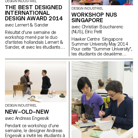
DESIGN INDUSTRIEL
THE BEST DESIGNED
DESIGN INDUSTRIEL
INTERNATIONAL
WORKSHOP NUS
DESIGN AWARD 2014
SINGAPORE
avec Lernert & Sander
avec Christian Boucharenc
(NUS), Elric Petit
Résultat d'une semaine de
workshop mené par le duo
Hawker Centre Singapore
d'artistes hollandais Lernert &
Summer University May 2014
Sander, et avec les étudiants
Pour cette "Summer University",
de 1ère année en Bachelor
les étudiants de deuxième
Design Industriel et Design
année Bachelor en design
Graphique.
industriel ont collaboré avec les
étudiants de la National
University of Singapore lors du
workshop "Hawker Centres".
Les "Hawker Centres" sont
des restaurants traditionnels où
se réunissent les
Singapouriens de tout horizon.
Plus que des restaurants, ces
DESIGN INDUSTRIEL
lieux sont de véritables points
NEW–OLD–NEW
de rencontre entre les cultures
chinoises, malaisiennes et
avec Andreas Engesvik
indiennes. L'objectif du
Pendant ce workshop d'une
workshop était d'immerger les
semaine, le designer Andreas
étudiants pendant une semaine
Engesvik a invité les étudiants à
au cœur de la culture