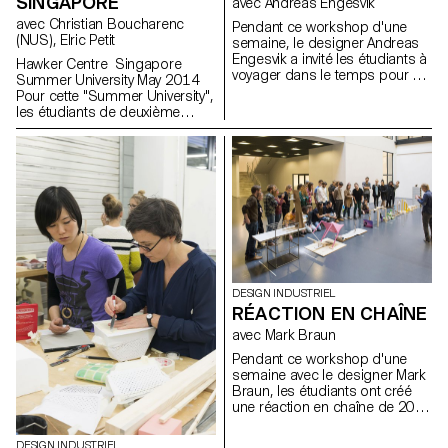
SINGAPORE
avec Andreas Engesvik
avec Christian Boucharenc
Pendant ce workshop d'une
(NUS), Elric Petit
semaine, le designer Andreas
Engesvik a invité les étudiants à
Hawker Centre Singapore
voyager dans le temps pour y
Summer University May 2014
choisir un objet ancien qui les
Pour cette "Summer University",
intéressait. Le but était de
les étudiants de deuxième
réinterpréter son concept
année Bachelor en design
original en lui attribuant une
industriel ont collaboré avec les
nouvelle expression, mais en
étudiants de la National
restant dans la même
University of Singapore lors du
catégorie.
workshop "Hawker Centres".
Les "Hawker Centres" sont
des restaurants traditionnels où
se réunissent les
Singapouriens de tout horizon.
Plus que des restaurants, ces
lieux sont de véritables points
DESIGN INDUSTRIEL
de rencontre entre les cultures
RÉACTION EN CHAÎNE
chinoises, malaisiennes et
avec Mark Braun
indiennes. L'objectif du
workshop était d'immerger les
Pendant ce workshop d'une
étudiants pendant une semaine
semaine avec le designer Mark
au cœur de la culture
Braun, les étudiants ont créé
cosmopolite de Singapour. Ils
une réaction en chaîne de 20
ont conçu des objets tels que
mètres, composée de 10
des ustensiles de cuisine, de la
parties distinctes, célébrant les
DESIGN INDUSTRIEL
vaisselle ou de la signalisation