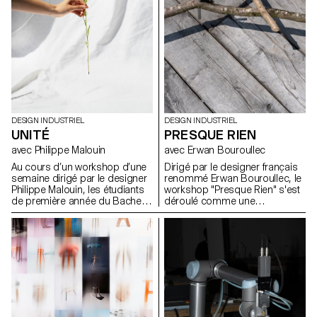
approche formelle trop
pour développer de nouvelles
enfantine.
expressions lumineuses.
DESIGN INDUSTRIEL
DESIGN INDUSTRIEL
UNITÉ
PRESQUE RIEN
avec Philippe Malouin
avec Erwan Bouroullec
Au cours d’un workshop d’une
Dirigé par le designer français
semaine dirigé par le designer
renommé Erwan Bouroullec, le
Philippe Malouin, les étudiants
workshop "Presque Rien" s'est
de première année du Bachelor
déroulé comme une
en Design Industriel ont conçu
exploration des possibilités de
et réalisé des soliflores, chacun
design dans le site de sa ferme
destiné à accueillir une fleur
bourguignonne récemment
unique de leur choix.
rénovée. Le projet prévoyait un
canevas ouvert, encourageant
les étudiants en design
industriel de l'ECAL à s'écarter
des méthodes traditionnelles
de résolution de problèmes.