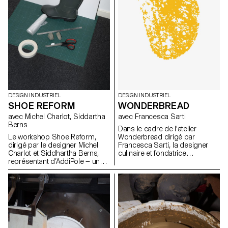
physique.
DESIGN INDUSTRIEL
DESIGN INDUSTRIEL
SHOE REFORM
WONDERBREAD
avec Michel Charlot, Siddartha
avec Francesca Sarti
Berns
Dans le cadre de l'atelier
Le workshop Shoe Reform,
Wonderbread dirigé par
dirigé par le designer Michel
Francesca Sarti, la designer
Charlot et Siddhartha Berns,
culinaire et fondatrice
représentant d’AddiPole — un
d'Arabeschi di Latte, les
hub dédié au reverse
étudiants BA design industriel
engineering et à la fabrication
ont exploré l'histoire, les
additive — a rassemblé les
traditions, les rituels et les
étudiant·e·s autour d’une
recettes liés au pain, afin
exploration innovante des
d'imaginer de nouveaux pains
technologies de numérisation
uniques.
3D, en collaboration avec le
Technopôle Sainte-Croix.