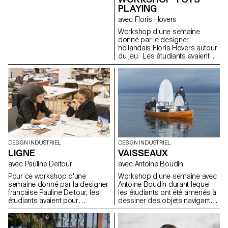
devait d'être inspirante, pratique
PLAYING
et analogue.
avec Floris Hovers
Workshop d'une semaine
donné par le designer
hollandais Floris Hovers autour
du jeu. Les étudiants avaient
pour point de départ le jouet
favoris de leur enfance. Après
les avoir analysés et observés,
ils ont imaginé toutes sortes de
jeux et jouets avec pour seule
consigne, Have fun!
DESIGN INDUSTRIEL
DESIGN INDUSTRIEL
LIGNE
VAISSEAUX
avec Pauline Deltour
avec Antoine Boudin
Pour ce workshop d'une
Workshop d'une semaine avec
semaine donné par la designer
Antoine Boudin durant lequel
française Pauline Deltour, les
les étudiants ont été amenés à
étudiants avaient pour
dessiner des objets navigants
consigne d'utiliser la ligne
avec une propulsion à voile.
comme point de départ pour
Les résultats sont des objets
mettre en forme et en volume
hybrides entre le jouet et la