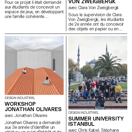
VON ZWEIGBERGK
Pour ce projet il était demandé
aux étudiants de concevoir un
avec Clara Von Zweigbergk
espace de jeux, en développant
Sous la supervision de Clara
une famille cohérente
Von Zweigbergk, les étudiants
d’éléments ou de structures de
de 2e année ont du concevoir
jeux pour un site précis existant
des objets en papier ou en
dans la région Lausannoise.
carton autour du thème des
Les étudiants ont donc dû
célébrations : anniversaires,
rechercher, identifier,
fêtes, et tout autre type de
sélectionner, analyser et
festivités.
documenter un site afin qu’il
s’intègre harmonieusement au
tissu urbain local.
DESIGN INDUSTRIEL
WORKSHOP
JONATHAN OLIVARES
DESIGN INDUSTRIEL
avec Jonathan Olivares
SUMMER UNIVERSITY
Jonathan Olivares a demandé
ISTANBUL
aux 3e année d'identifier un
avec Chris Kabel, Stéphane