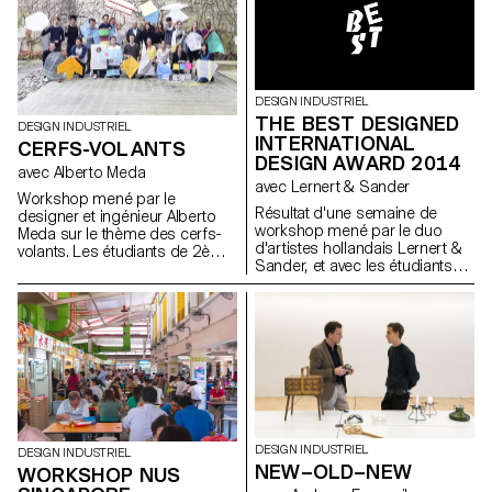
nouvelles façons de s’asseoir.
dans les ateliers de l’école.
Le résultat est une diversité de
L’intérêt des résultats réside
construction conçu pour
dans l’objet en étain, ainsi que
soutenir notre corps de
dans son moule.
différentes manières. Photo
ECAL/Axel Crettenand
DESIGN INDUSTRIEL
THE BEST DESIGNED
DESIGN INDUSTRIEL
INTERNATIONAL
CERFS-VOLANTS
DESIGN AWARD 2014
avec Alberto Meda
avec Lernert & Sander
Workshop mené par le
Résultat d'une semaine de
designer et ingénieur Alberto
workshop mené par le duo
Meda sur le thème des cerfs-
d'artistes hollandais Lernert &
volants. Les étudiants de 2ème
Sander, et avec les étudiants
année de Bachelor Design
de 1ère année en Bachelor
Industriel ont travaillé non
Design Industriel et Design
seulement sur la forme et la
Graphique.
couleur, mais aussi sur les
questions physiques du
mouvement dans les airs.
DESIGN INDUSTRIEL
DESIGN INDUSTRIEL
NEW–OLD–NEW
WORKSHOP NUS