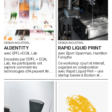
DESIGN INDUSTRIEL
DESIGN INDUSTRIEL
AI.DENTITY
RAPID LIQUID PRINT
avec EPFL+ECAL Lab
avec Bjorn Sparrman, Hamilton
Forsythe
Encadrés par l’EPFL + ECAL
Lab, les participants ont
Ce workshop court et intensif,
exploré comment les
organisé en collaboration
technologies d’IA peuvent être
avec Rapid Liquid Print — une
intégrées au design de
startup basée à Boston et
produits pour améliorer la
issue du Self-Assembly Lab du
fonctionnalité et enrichir
MIT — a permis d’explorer les
l’expérience utilisateur. Au cours
fondements de l’Embedded 3D
de cette semaine d’atelier, les
Printing, en questionnant de
étudiants du BA ont étudié les
manière à la fois technique et
fondements théoriques de l’IA
poétique ce qu’est une courbe,
tout en expérimentant des
une surface ou un volume
applications pratiques à travers
épaissi lorsqu’il passe du
divers cas d’usage.
monde numérique à la réalité