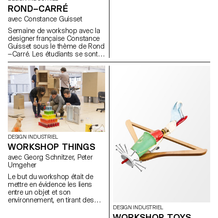
mouvements mécaniques et
ROND–CARRÉ
qui améliorent l'expérience des
les couleurs
clients et des travailleurs au
avec Constance Guisset
sein des "Hawker Centres". Ce
Semaine de workshop avec la
workshop a permis aux
designer française Constance
étudiants des deux universités
Guisset sous le thème de Rond
de partager leur savoir-faire
—Carré. Les étudiants se sont
dans le domaine du design
confrontés aux décisions qu'ils
industriel. Le résultat de cette
doivent prendre lorsqu'ils
recherche démontre une
dessinent un objet domestique
grande variété de solutions
et ainsi comprendre pourquoi
pour améliorer les "Hawker
et surtout comment ils doivent
Centres”.
choisir les formes qui vont
définir leurs produits.
DESIGN INDUSTRIEL
WORKSHOP THINGS
avec Georg Schnitzer, Peter
Umgeher
Le but du workshop était de
mettre en évidence les liens
entre un objet et son
environnement, en tirant des
parallèles et en soulignant les
DESIGN INDUSTRIEL
différences. Cette recherche se
WORKSHOP TOYS