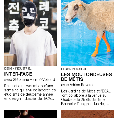
photo-réaliste. Chaque nature
morte comporte au moins une
fleur et un vase. Les étudiants
ont réinterprétés cette
contrainte, tout en étant libre
d’explorer les possibilités de
formes, de matières, de
compositions et de lumière.
DESIGN INDUSTRIEL
DESIGN INDUSTRIEL
INTER-FACE
LES MOUTONDEUSES
DE MÉTIS
avec Stéphane Halmaï-Voisard
avec Adrien Rovero
Résultat d'un workshop d'une
semaine qui a vu collaborer les
Les Jardins de Métis et l’ECAL,
étudiants de deuxième année
ont collaboré à la venue au
en design industriel de l'ECAL et
Québec de 25 étudiants en
les étudiants en design
Bachelor Design Industriel,
d'espace et de produit de la
soutenu par le programme de
Hongik University qui, en
Summer University du Canton
équipes mixtes, ont travaillé sur
de Vaud. Une série