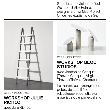
Sous la supervision de Paul
techniquement la prise de vue.
Wolfson et Alex Hulme,
Pour le festival, cette installation
designers chez Map Project
représente une vraie attente du
Office, les étudiants de 3e
public ainsi qu’un revenu
année en Bachelor Design
puisque chaque image coûte
Industriel et en Bachelor Media
5.- Chf.
& Interaction Design ont conçu
des objets fonctionnant sur le
principe "viser et tirer". Ceux-ci
s'inspirent des opportunités
créées par l'approche Open
Source et pourraient facilement
être répliqués par toute
personne en ayant besoin ou
DESIGN INDUSTRIEL
envie.
WORKSHOP BLOC
STUDIOS
avec Joséphine Choquet
(Thévoz Choquet), Virgile
Thévoz (Thévoz Choquet)
Le marbre est synonyme de
poids, de stabilité, de
DESIGN INDUSTRIEL
robustesse et constitue un
WORKSHOP JULIE
matériau noble par excellence.
A la lumière de cela, quels
RICHOZ
types d'objets sont capables
avec Julie Richoz
de tirer pleinement parti de ces