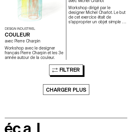
avec Michel Charlot
story, the idea behind it. Then
students will work on a mold to
Workshop dirigé par le
make the production of their
designer Michel Charlot. Le but
pasta more efficient and in the
de cet exercice était de
end they will pull together to
s'approprier un objet simple du
create a concept for a pasta
quotidien et de lui apporter une
DESIGN INDUSTRIEL
restaurant.
amélioration significative ;
COULEUR
qu'elle soit formelle,
fonctionnelle ou sensible par
avec Pierre Charpin
exemple.
Workshop avec le designer
français Pierre Charpin et les 3e
année autour de la couleur.
FILTRER
CHARGER PLUS
écal