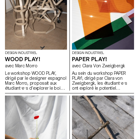
DESIGN INDUSTRIEL
DESIGN INDUSTRIEL
WOOD PLAY!
PAPER PLAY!
avec Marc Morro
avec Clara Von Zweigbergk
Le workshop WOOD PLAY,
Au sein du workshop PAPER
dirigé par le designer espagnol
PLAY!, dirigé par Clara von
Marc Morro, proposait aux
Zweigbergk, les étudiant·e·s
étudiant·e·s d’explorer le bois
ont exploré le potentiel
en tant que système de
expressif du papier et du
construction ouvert et
carton afin de réinventer des
accessible à tous les publics.
abat-jour destinés à des
L’objectif était de stimuler la
luminaires de plafond, muraux,
créativité et l’expérimentation à
sur pied, de chevet, de table ou
travers la conception de
portables. L’accent a été mis
modules ludiques et
sur l’expérimentation et le jeu —
reconfigurables, exploitant les
en testant les possibilités et les
potentialités et les contraintes
limites du papier, de la lumière,
du matériau, tout en évitant une
de la couleur et de la forme