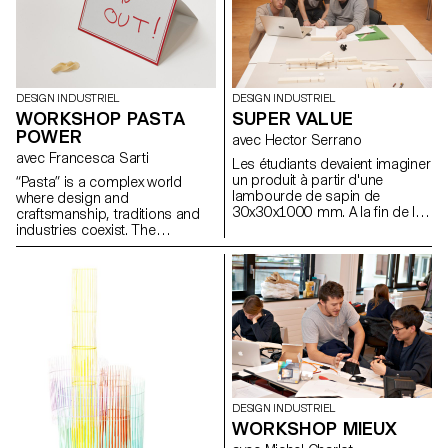
DESIGN INDUSTRIEL
DESIGN INDUSTRIEL
WORKSHOP PASTA
SUPER VALUE
POWER
avec Hector Serrano
avec Francesca Sarti
Les étudiants devaient imaginer
un produit à partir d'une
“Pasta” is a complex world
lambourde de sapin de
where design and
30x30x1000 mm. A la fin de la
craftsmanship, traditions and
semaine, une vente a été
industries coexist. The
organisée et l'étudiant qui
workshop will be an occasion
faisait le plus de profit avec son
to explores these different
bout de bois remportait un prix
aspects, creating hand-made
décerné par Hector Serrano.
pasta, efficient molds and a
convivial space where guests
will enjoy the “social power of
pasta”. To highlight the
important play between simple
ingredients and their creative
interpretation, students,
working in groups, will be
DESIGN INDUSTRIEL
asked to invent their own
WORKSHOP MIEUX
handmade pasta and share the