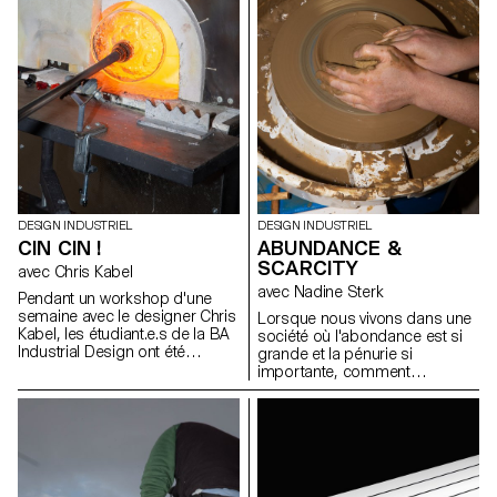
DESIGN INDUSTRIEL
DESIGN INDUSTRIEL
CIN CIN !
ABUNDANCE &
SCARCITY
avec Chris Kabel
avec Nadine Sterk
Pendant un workshop d'une
semaine avec le designer Chris
Lorsque nous vivons dans une
Kabel, les étudiant.e.s de la BA
société où l'abondance est si
Industrial Design ont été
grande et la pénurie si
invité.e.s à concevoir un verre
importante, comment
pour une boisson de leur choix,
discerner les ressources qui
qu'il s'agisse d'un cocktail,
nous entourent ? Comment
d'une bière fraîche, d'un
pouvons-nous nous tourner
Negroni traditionnel ou
vers notre environnement pour
simplement d'un verre à eau
apprendre d'où viennent les
pour étancher leur soif. Les
choses, ou comment nous
designs finaux reflètent les
pouvons les appliquer dans