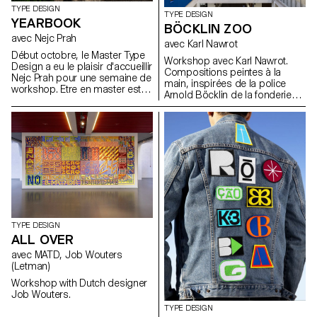
TYPE DESIGN
TYPE DESIGN
YEARBOOK
BÖCKLIN ZOO
avec Nejc Prah
avec Karl Nawrot
Début octobre, le Master Type
Workshop avec Karl Nawrot.
Design a eu le plaisir d'accueillir
Compositions peintes à la
Nejc Prah pour une semaine de
main, inspirées de la police
workshop. Etre en master est
Arnold Böcklin de la fonderie
un moment spécial, tant sur le
Otto Weisert (1904).
plan personnel que
professionnel. Afin d'en garder
un souvenir, les étudiant·e·s
étaient invité·e·s à créer un
Yearbook. Première et
deuxième années étaient
répartis par paires, et ont
réalisé une contribution sur leur
partenaire. Dessins, collages,
lettrages, croquis, motifs,
models 3D,... Explorations et
TYPE DESIGN
expérimentations étaient les
ALL OVER
bienvenues. Il en a résulté une
avec MATD, Job Wouters
publication joyeuse et colorée,
(Letman)
montrant une diversité
d'approches et de
Workshop with Dutch designer
personnalités. Après un effort
Job Wouters.
collectif pour produire le livre le
TYPE DESIGN
dernier jour, chaque étudiant et