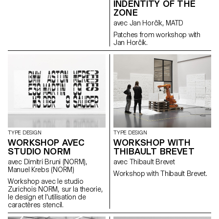
INDENTITY OF THE
étudiante a pu repartir avec une
ZONE
copie, en souvenir.
avec Jan Horčík, MATD
Patches from workshop with
Jan Horčík.
TYPE DESIGN
TYPE DESIGN
WORKSHOP AVEC
WORKSHOP WITH
STUDIO NORM
THIBAULT BREVET
avec Dimitri Bruni (NORM),
avec Thibault Brevet
Manuel Krebs (NORM)
Workshop with Thibault Brevet.
Workshop avec le studio
Zurichois NORM, sur la theorie,
le design et l'utilisation de
caractères stencil.