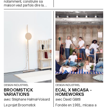
notamment, construire sa
subtilement en fonction de la
maison veut parfois dire la
position du mécanisme, jouant
construire soi-même. Avec peu
sur la lumière et la forme. Ce
d’outils, peu de moyens et ce
projet répond à un besoin de
qu’on a sous la main. Tijolo est
flexibilité dans l'espace
né de cette réalité. Un kit de
domestique et reflète une
briques en terre crue, séchées
recherche personnelle sur
à l’air libre, faites de terre, d’eau
l'objet évolutif, à mi-chemin
et de papier recyclé. Elles
entre technicité discrète et
s’emboîtent en quinconce,
expression poétique de la
sans mortier, sans outillage
matière.
lourd. Sur leur face, deux
volumes : pour clipser des
gaines, des tuyaux. Sans
percer, sans casser. On peut
changer d’avis. On peut aussi
les boucher, laisser une trace,
un rythme.
DESIGN INDUSTRIEL
DESIGN INDUSTRIEL
BROOMSTICK
ECAL X MICASA -
VARIATIONS
HOMEWORKS
avec Stéphane Halmaï-Voisard
avec David Glättli
Le projet Broomstick
Fondée en 1981, micasa a