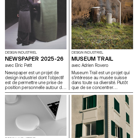
DESIGN INDUSTRIEL
DESIGN INDUSTRIEL
MUSEUM TRAIL
NEWSPAPER 2025-26
avec Adrien Rovero
avec Elric Petit
Museum Trail est un projet qui
Newspaper est un projet de
s’intéresse au musée suisse
design industriel dont l’objectif
dans toute sa diversité. Plutôt
est de permettre une prise de
que de se concentrer
position personnelle autour du
uniquement sur les grandes
sujet de son choix. Le projet
institutions largement
s’appuie sur un article issu de
fréquentées, le projet explore
la presse ou d’un magazine
ce que signifie aujourd’hui «
spécialisé, utilisé comme point
musée » dans un pays qui
de départ conceptuel et
compte plus de mille structures
critique. À travers l’analyse,
muséales, soit l’une des plus
l’interprétation et la traduction
fortes densités au monde.
de ce contenu écrit, le projet
invite à développer une réflexion
de design, en questionnant les