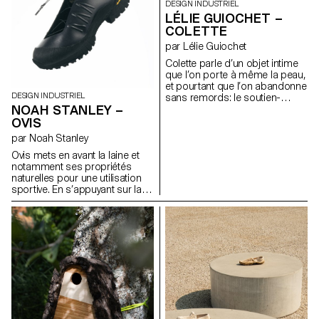
DESIGN INDUSTRIEL
l’été, Celcius explore la
LÉLIE GUIOCHET –
possibilité d'en faire un
COLETTE
dispositif à double usage,
intégrant une fonction de
par Lélie Guiochet
climatiseur, en faisant un objet
Colette parle d’un objet intime
actif toute l’année.
que l’on porte à même la peau,
et pourtant que l’on abandonne
DESIGN INDUSTRIEL
sans remords: le soutien-
NOAH STANLEY –
gorge. C’est un objet qui
devient obsolète, qui ne se
OVIS
revend pas d’occasion et qui
par Noah Stanley
ne se recycle que rarement. Il
nous accompagne seulement
Ovis mets en avant la laine et
quelques années, avant de
notamment ses propriétés
s’abîmer ou de devenir trop
naturelles pour une utilisation
petit. Alors Colette imagine un
sportive. En s’appuyant sur la
système qui s’ajuste avec le
référence de la botte
temps: un soutien-gorge en
traditionnelle russe appelée
pièces détachées, bonnets,
valenki, il réimagine la place de
bande sous-poitrine, bretelles,
la laine dans une chaussure
attaches, baleine, à assembler,
hybride, adaptée à la fois à la
remplacer indépendamment,
randonnée et a une utilisation
réadapter et personnaliser. Les
quotidienne. La chaussure se
différentes pièces sont
compose d’un "upper" en
tricotées en 3D, sans couture
mousse EVA thermoformée qui
et compostables
accueille un chausson en laine
industriellement. La baleine et
feutrée.