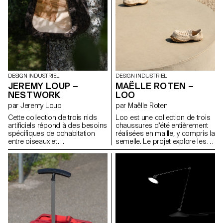
les attaches quant à elles sont
recyclables à l’infini. Ce n’est
plus la poitrine qui s’adapte à
l’objet, mais l’objet qui évolue
avec elle.
DESIGN INDUSTRIEL
DESIGN INDUSTRIEL
JEREMY LOUP –
MAËLLE ROTEN –
NESTWORK
LOO
par Jeremy Loup
par Maëlle Roten
Cette collection de trois nids
Loo est une collection de trois
artificiels répond à des besoins
chaussures d’été entièrement
spécifiques de cohabitation
réalisées en maille, y compris la
entre oiseaux et
semelle. Le projet explore les
environnements humains.
possibilités du tricot
Chaque modèle est conçu
ornemental, en détournant des
pour être fonctionnel,
points décoratifs pour en
accessible et reproductible. Le
révéler les qualités structurelles
nichoir pour mésanges aide à
et fonctionnelles. Le dessus
réguler naturellement les
combine un point mousse,
chenilles processionnaires.
dense et élastique, pour le
Celui pour grèbes propose un
maintien, et un tricot ajouré qui
espace de nidification flottant
laisse circuler l’air, idéal pour la
en port, évitant leur installation
saison estivale. Grâce au point