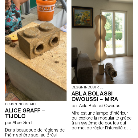
ses moments de calme. Sa
accueille au choix une
forme de dossier est
plateforme en bois ainsi que
accueillante et offre une pause
deux transats, orientables
immersive au cœur de la
selon les envies, côte à côte ou
nature. Mais le Tessin peut
encore face à face. Les assises
soudainement devenir
offrent deux positions, dont une
dangereux : lorsque le courant
semi-allongée idéale pour la
se renforce, Vela s’ouvre en
sieste. Grâce à un système de
révélant une signalétique
connecteurs vissés, la structure
colorée qui indique le risque.
est solide, démontable et
Un objet qui allie confort et
adaptable. Elle permet de
sécurité, conçu pour
composer librement des îlots
rapprocher les gens du fleuve
de détente, au jardin ou au
de manière simple, intuitive et
bord de l’eau.
responsable.
DESIGN INDUSTRIEL
ABLA BOLASSI
OWOUSSI – MIRA
DESIGN INDUSTRIEL
par Abla Bolassi Owoussi
ALICE GRAFF –
Mira est une lampe d'intérieur
TIJOLO
qui explore la modularité grâce
par Alice Graff
à un système de poulies qui
permet de régler l'intensité de
Dans beaucoup de régions de
la lumière. L'abat-jour, en
l’hémisphère sud, au Brésil
placage, se transforme