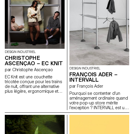
l’atmosphère de la pièce.
renverse l’ordre des priorités :
Pensée pour les espaces où
ici, les finitions visibles
les frontières entre travail, repas
deviennent structure et
et détente s’estompent, Velum
l’habillage devient un rituel.
permet à l’utilisateur d’adapter
Inspiré par les gestes intimes
la lumière à ses besoins et à
du boudoir, Doll Chair prolonge
ses moments, en
une réflexion sur l’objet en état
accompagnant les rythmes
de transformation, entre
fluctuants de la vie quotidienne.
maquette et meuble.
DESIGN INDUSTRIEL
CHRISTOPHE
ASCENÇAO – EC KNIT
DESIGN INDUSTRIEL
par Christophe Ascençao
FRANÇOIS ADER –
EC Knit est une couchette
INTERVALL
tricotée conçue pour les trains
par François Ader
de nuit, offrant une alternative
plus légère, ergonomique et
Pourquoi se contenter d’un
intime aux couchettes
aménagement ordinaire quand
traditionnelles. Développé en
votre pop-up store mérite
collaboration avec le TextielLab,
l’exception ? INTERVALL est un
l’atelier professionnel du
système de structures
TextielMuseum, ce projet utilise
modulaires en aluminium
des textiles tricotés en 3D
extrudé, conçu pour les jeunes
produits sur une machine à
marques de vêtements qui
tricoter circulaire. Cette
souhaitent scénographier leurs