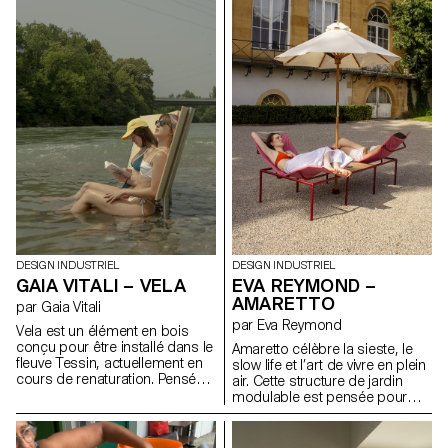
tant que le pied exerce une
ce qui se trouve sous la
pression, l’eau s’écoule. L’eau
surface. Il s’agit d’un
non consommée est
changement de regard sur la
récupérée dans une gamelle en
nature, mais cette fois-ci au
contrebas pour permettre à
sens littéral, grâce à des
son petit compagnon de
instruments de vision destinés
s’hydrater. Lorsque l’utilisateur
à aider les curieux et curieuses
retire son pied, l’eau s’arrête et
de la faune et de la flore. Nous
la gamelle se vide lentement,
avons donc ici une longue-vue,
évitant les flaques stagnantes et
une loupe et un aquascope, qui
les débordements. Réalisée en
veulent jouer avec la physique
fonte, un matériau durable et
optique tout en illustrant ses
résistant aux intempéries, Paco
propriétés dans une démarche
s’intègre à l’espace public tout
pédagogique.
en renforçant le lien avec son
animal de compagnie.
DESIGN INDUSTRIEL
DESIGN INDUSTRIEL
GAIA VITALI – VELA
EVA REYMOND –
AMARETTO
par Gaia Vitali
par Eva Reymond
Vela est un élément en bois
conçu pour être installé dans le
Amaretto célèbre la sieste, le
fleuve Tessin, actuellement en
slow life et l’art de vivre en plein
cours de renaturation. Pensé
air. Cette structure de jardin
pour les nouvelles zones de
modulable est pensée pour
baignade, Vela invite les
créer des moments de repos
personnes à entrer dans l’eau
paisibles et partagés.
et à profiter du fleuve pendant
Composée de trois parties, elle