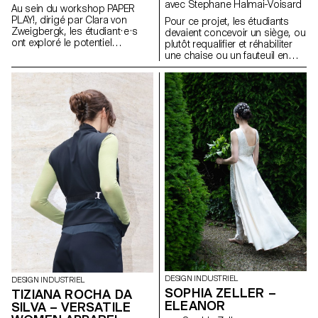
avec Stephane Halmai-Voisard
Au sein du workshop PAPER
PLAY!, dirigé par Clara von
Pour ce projet, les étudiants
Zweigbergk, les étudiant·e·s
devaient concevoir un siège, ou
ont exploré le potentiel
plutôt requalifier et réhabiliter
expressif du papier et du
une chaise ou un fauteuil en
carton afin de réinventer des
utilisant des modèles existants
abat-jour destinés à des
comme la monobloc, la chaise
luminaires de plafond, muraux,
bistro en aluminium ou la
sur pied, de chevet, de table ou
chaise longue, en tant que
portables. L’accent a été mis
structure de base. En
sur l’expérimentation et le jeu —
employant des textiles
en testant les possibilités et les
d’ameublement Kvadrat, les
limites du papier, de la lumière,
designs devaient être
de la couleur et de la forme
réversibles, c’est-à-dire ne pas
pour développer de nouvelles
altérer la structure existante.
expressions lumineuses.
Tout en pouvant conserver ou
modifier la fonction originale de
la chaise, les propositions
visaient à améliorer le confort et
l’aspect esthétique des sièges.
DESIGN INDUSTRIEL
DESIGN INDUSTRIEL
SOPHIA ZELLER –
TIZIANA ROCHA DA
ELEANOR
SILVA – VERSATILE