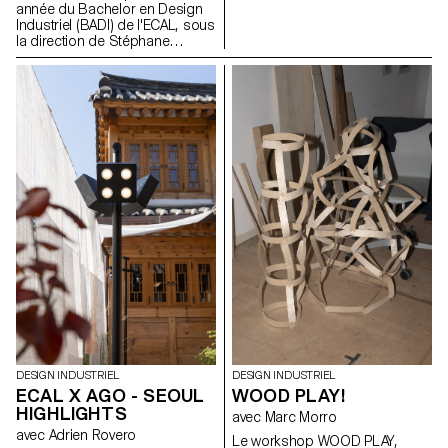
de manière transparente dans
année du Bachelor en Design
notre société contemporaine et
Industriel (BADI) de l'ECAL, sous
son économie. Sous la
la direction de Stéphane
direction d'Elric Petit, chaque
Halmaï-Voisard, responsable
étudiant a eu la possibilité
du BADI, se sont lancés dans
d'explorer un sujet choisi, en
un projet visant à concevoir
exprimant ses affinités et ses
leurs propres interprétations
intérêts personnels, ce qui a
uniques d'une enceinte
permis d'améliorer l'expérience
Bluetooth. Ce projet a mis les
globale du projet. Dans l'esprit
étudiants au défi de travailler de
de la pluridisciplinarité, les
manière créative dans les
étudiants ont participé à un
contraintes d'un kit existant de
atelier d'écriture avec un
composants techniques, les
journaliste professionnel, qui a
incitant à explorer des
débouché sur 25 articles
approches innovantes en
rédigés par les étudiants sur
termes de forme, de matérialité
leurs projets individuels,
et de fonctionnalité.
rassemblés dans un journal
imprimé.
DESIGN INDUSTRIEL
DESIGN INDUSTRIEL
ECAL X AGO - SEOUL
WOOD PLAY!
HIGHLIGHTS
avec Marc Morro
avec Adrien Rovero
Le workshop WOOD PLAY,