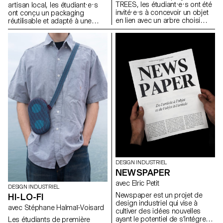
TREES, les étudiant·e·s ont été
artisan local, les étudiant·e·s
invité·e·s à concevoir un objet
ont conçu un packaging
en lien avec un arbre choisi
réutilisable et adapté à une
dans l’espace urbain
production en série. Le projet
Lausannois. En s’appuyant sur
visait à valoriser un produit
une approche inspirée de la
alimentaire du quotidien tout en
dendrologie, ils ont observé un
répondant aux enjeux actuels
arbre existant et imaginé une
liés au transport, à la durabilité
intervention discrète,
et à la seconde vie des
respectueuse et réversible. Le
emballages. L’intervention
projet devait mettre en valeur
devait être simple, fonctionnelle
les particularités du végétal tout
et écologique, et proposer un
en s’intégrant dans son
usage au-delà de la fonction
environnement.
d’emballage initiale.
DESIGN INDUSTRIEL
NEWSPAPER
avec Elric Petit
DESIGN INDUSTRIEL
Newspaper est un projet de
HI-LO-FI
design industriel qui vise à
avec Stéphane Halmaï-Voisard
cultiver des idées nouvelles
ayant le potentiel de s'intégrer
Les étudiants de première