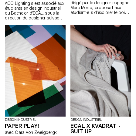
dirigé par le designer espagnol
AGO Lighting s'est associé aux
Marc Morro, proposait aux
étudiants en design industriel
étudiant·e·s d’explorer le bois
du Bachelor d'ECAL, sous la
en tant que système de
direction du designer suisse
construction ouvert et
Adrien Rovero, pour concevoir
accessible à tous les publics.
une collection d'installations
L’objectif était de stimuler la
lumineuses destinées à des
créativité et l’expérimentation à
lieux publics tels que des
travers la conception de
musées, des halls d'hôtel, des
modules ludiques et
cafés, etc. En mettant
reconfigurables, exploitant les
principalement l'accent sur
potentialités et les contraintes
l'aspect spatial de la lumière,
du matériau, tout en évitant une
notre approche a consisté à
approche formelle trop
concevoir des structures
enfantine.
lumineuses à partir des
composants fournis par AGO
et inspirées par le tissu urbain
de Séoul, plutôt que de créer
de simples lampes.
DESIGN INDUSTRIEL
DESIGN INDUSTRIEL
PAPER PLAY!
ECAL X KVADRAT -
SUIT UP
avec Clara Von Zweigbergk