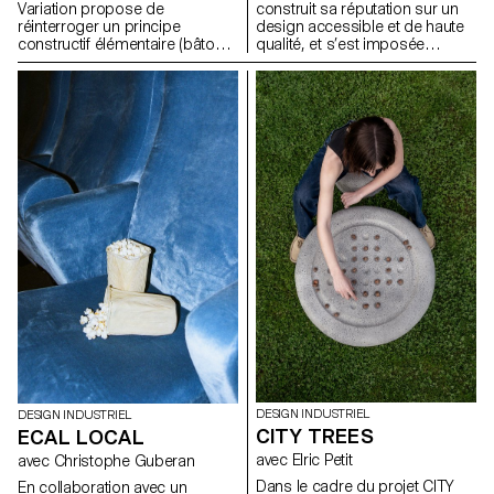
Variation propose de
construit sa réputation sur un
réinterroger un principe
design accessible et de haute
constructif élémentaire (bâtons,
qualité, et s’est imposée
assemblages visibles, structure
comme leader en Suisse.
modulable) et d’explorer son
Fidèle à une approche du
potentiel pour générer de
design démocratique, pensée
nouveaux objets et mobiliers
pour s’intégrer naturellement au
adaptés à des usages
quotidien, l’entreprise s’est
contemporains. L’objectif est
associée à l'ECAL pour
de comprendre comment cette
développer HOMEWORKS, une
logique de conception, pensée
collection limitée invitant une
comme accessible et
nouvelle génération à repenser
économique, peut être
la manière dont les espaces de
actualisée face aux enjeux de
vie se façonnent et la façon
durabilité, de fonctionnalité et
dont le design peut devenir une
d’esthétique.
présence active et porteuse de
sens dans les usages de tous
les jours.
DESIGN INDUSTRIEL
DESIGN INDUSTRIEL
CITY TREES
ECAL LOCAL
avec Elric Petit
avec Christophe Guberan
Dans le cadre du projet CITY
En collaboration avec un