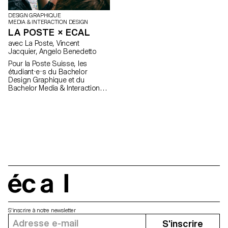
DESIGN GRAPHIQUE
MEDIA & INTERACTION DESIGN
LA POSTE × ECAL
avec La Poste, Vincent
Jacquier, Angelo Benedetto
Pour la Poste Suisse, les
étudiant·e·s du Bachelor
Design Graphique et du
Bachelor Media & Interaction
Design de l’ECAL créent un
timbre-poste réalisé à partir
d’une intelligence artificielle.
Grâce à la réalité augmentée,
Metascape, transporte les
client·e·s de la Poste dans un
univers imaginaire et poétique
vers une destination qui
demeure insaisissable.
écal
S'inscrire à notre newsletter
S'inscrire