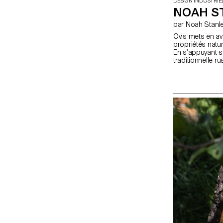
DESIGN INDUSTRIE
NOAH ST
par Noah Stanl
Ovis mets en av
propriétés natur
En s’appuyant su
traditionnelle ru
place de la lai
adaptée à la foi
utilisation quo
d’un "upper" e
accueille un cha