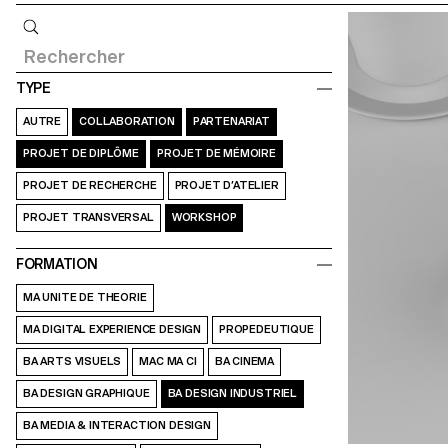
Requête
TYPE
AUTRE
COLLABORATION
PARTENARIAT
PROJET DE DIPLÔME
PROJET DE MÉMOIRE
PROJET DE RECHERCHE
PROJET D’ATELIER
PROJET TRANSVERSAL
WORKSHOP
FORMATION
MA UNITE DE THEORIE
MA DIGITAL EXPERIENCE DESIGN
PROPEDEUTIQUE
BA ARTS VISUELS
MAC MA CI
BA CINEMA
BA DESIGN GRAPHIQUE
BA DESIGN INDUSTRIEL
BA MEDIA & INTERACTION DESIGN