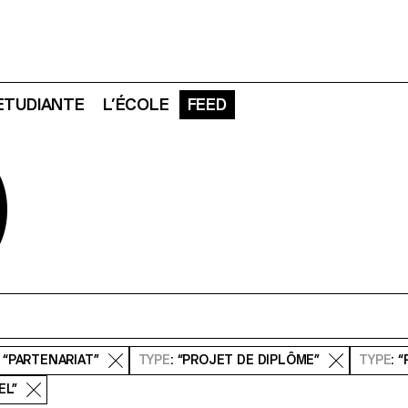
 ETUDIANTE
L’ÉCOLE
FEED
D
: “PARTENARIAT”
TYPE
: “PROJET DE DIPLÔME”
TYPE
: 
EL”