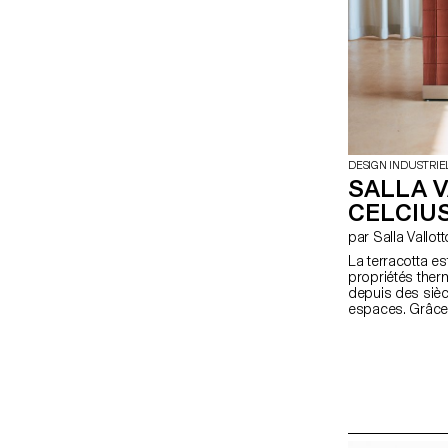
DESIGN INDUSTRIE
SALLA 
CELCIU
par Salla Vallot
La terracotta es
propriétés ther
depuis des siècl
espaces. Grâce 
elle emmagasine 
progressivement
une température 
systèmes de ch
inactifs durant l
d'en faire un di
une fonction de 
actif toute l’ann