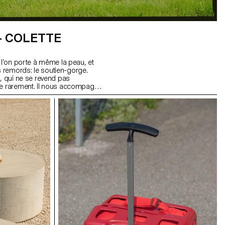
– COLETTE
e l’on porte à même la peau, et
 remords: le soutien-gorge.
e, qui ne se revend pas
que rarement. Il nous accompagne
 de s’abîmer ou de devenir trop
tème qui s’ajuste avec le temps:
chées, bonnets, bande sous-
ine, à assembler, remplacer
onnaliser. Les différentes
s couture et compostables
 attaches quant à elles sont
la poitrine qui s’adapte à l’objet,