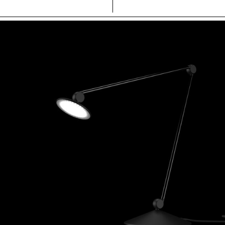
jute gagne en volume, en résistanc
allation sur les bateaux. Pour les
Chaque bulle agit comme un cous
le nichoir se fixe sur les balcons,
et leur répétition forme un profil. I
es coûts d’installation en hauteur.
mocassin et de l’espadrille, Loo all
partagent une même logique
artisanale et potentiel industrialisa
une coque en liège expansé pour
montage au crochet permet un dé
rmique et phonique, et des panneaux
prolongeant leur durée de vie et faci
is durable et résistant. Leur
recyclage.
et une production et un montage
égés.