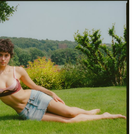
 le collectif : comme valeur du
réation. Enveloppe interroge
manière dont un meuble peut
.