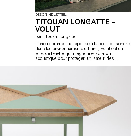
DESIGN INDUSTRIEL
TITOUAN LONGATTE –
VOLUT
par Titouan Longatte
Conçu comme une réponse à la pollution sonore
dans les environnements urbains, Volut est un
volet de fenêtre qui intègre une isolation
acoustique pour protéger l'utilisateur des
perturbations extérieures. L'isolation est assurée
par des panneaux amovibles qui bloquent le bruit
en absorbant les ondes sonores. Les panneaux
pivotent pour laisser entrer la lumière et l'air dans
la pièce tout en préservant leurs propriétés
acoustiques. La structure repose sur des profilés
et des tôles d'aluminium standard, ce qui permet
une adaptation facile aux différentes dimensions
des fenêtres et une intégration parfaite dans les
cadres de la façade. Les volets sont dépourvus
de tout élément superflu ; la quincaillerie est
dissimulée dans les profilés, ce qui donne un
objet neutre qui évoque le silence tant sur le plan
visuel qu'acoustique.