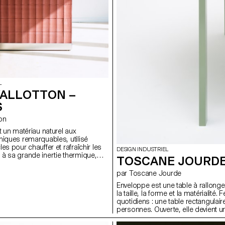
L
VALLOTTON –
S
ton
t un matériau naturel aux
miques remarquables, utilisé
es pour chauffer et rafraîchir les
DESIGN INDUSTRIEL
à sa grande inertie thermique,
TOSCANE JOURDE
la chaleur lentement et la restitue
, permettant ainsi de maintenir
par Toscane Jourde
stable sur la durée. Alors que les
Enveloppe est une table à rallonge
auffage restent généralement
la taille, la forme et la matérialité
’été, Celcius explore la possibilité
quotidiens : une table rectangulaire
spositif à double usage, intégrant
personnes. Ouverte, elle devient u
climatiseur, en faisant un objet
dix convives. Ce projet prolonge u
ée.