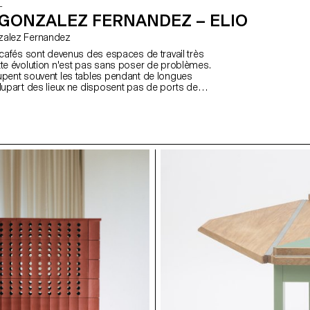
L
 GONZALEZ FERNANDEZ – ELIO
onzalez Fernandez
s cafés sont devenus des espaces de travail très
tte évolution n'est pas sans poser de problèmes.
upent souvent les tables pendant de longues
plupart des lieux ne disposent pas de ports de
ibles. Certains cafés ont instauré des limites de
l'utilisation des ordinateurs portables, mais ces
ciles à faire respecter. Elio propose une solution :
pact offert par le café qui mesure le temps grâce
lumières LED et fournit un port USB-C pour
inateurs portables et les appareils mobiles,
mme une batterie portable. Sa forme lisse et
ctile et empilable sur une base de chargement
par une application, Elio permet aux cafés de
s paramètres d'utilisation, offrant un équilibre entre
lients et la gestion efficace de l'espace.