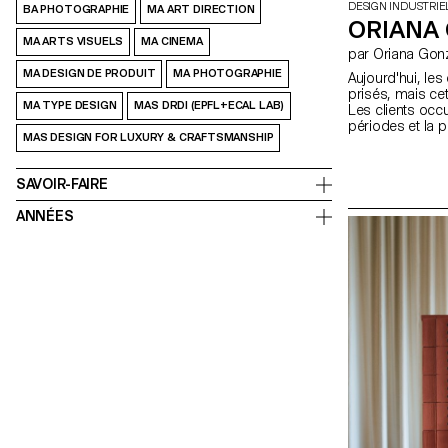
DESIGN INDUSTRIE
BA PHOTOGRAPHIE
MA ART DIRECTION
ORIANA
MA ARTS VISUELS
MA CINEMA
par Oriana G
MA DESIGN DE PRODUIT
MA PHOTOGRAPHIE
Aujourd'hui, le
prisés, mais ce
MA TYPE DESIGN
MAS DRDI (EPFL+ECAL LAB)
Les clients occ
périodes et la 
MAS DESIGN FOR LUXURY & CRAFTSMANSHIP
recharge access
60 minutes pour 
règles sont diffi
SAVOIR-FAIRE
un appareil com
à un anneau de 
ANNÉES
charger les ord
fonctionnant co
arrondie est ta
partagée. Géré 
personnaliser le
le confort des c