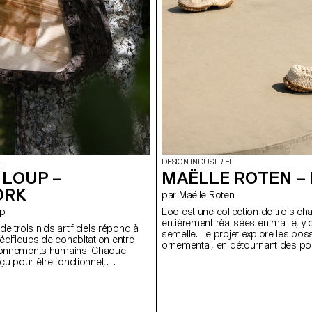
L
DESIGN INDUSTRIEL
 LOUP –
MAËLLE ROTEN –
ORK
par Maëlle Roten
up
Loo est une collection de trois ch
entièrement réalisées en maille, y 
de trois nids artificiels répond à
semelle. Le projet explore les possi
cifiques de cohabitation entre
ornemental, en détournant des poi
ironnements humains. Chaque
pour en révéler les qualités structu
u pour être fonctionnel,
fonctionnelles. Le dessus combine
productible. Le nichoir pour
mousse, dense et élastique, pour l
 réguler naturellement les
un tricot ajouré qui laisse circuler l’
ssionnaires. Celui pour grèbes
saison estivale. Grâce au point bul
e de nidification flottant en port,