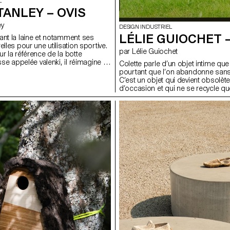
L
ANLEY – OVIS
ey
DESIGN INDUSTRIEL
LÉLIE GUIOCHET 
ant la laine et notamment ses
elles pour une utilisation sportive.
par Lélie Guiochet
r la référence de la botte
sse appelée valenki, il réimagine la
Colette parle d’un objet intime qu
ne dans une chaussure hybride,
pourtant que l’on abandonne sans
s à la randonnée et a une
C’est un objet qui devient obsolèt
tidienne. La chaussure se compose
d’occasion et qui ne se recycle 
n mousse EVA thermoformée qui
seulement quelques années, avant
usson en laine feutrée.
petit. Alors Colette imagine un sys
un soutien-gorge en pièces déta
poitrine, bretelles, attaches, bale
indépendamment, réadapter et pers
pièces sont tricotées en 3D, san
industriellement. La baleine et les
recyclables à l’infini. Ce n’est plus 
mais l’objet qui évolue avec elle.