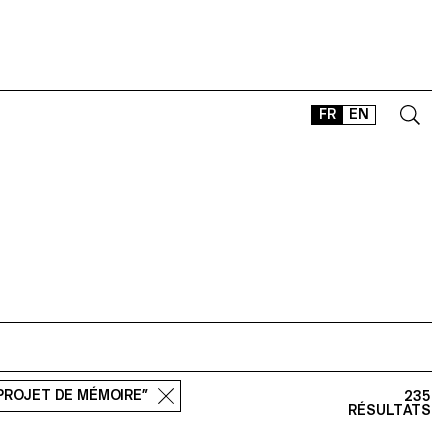
FR
EN
CONTACT
SHOP
TYPEFACES
OFFLINE-ONLINE
Instagram
Facebook
LinkedIn
Vimeo
Tikt
“PROJET DE MÉMOIRE”
235
RÉSULTATS