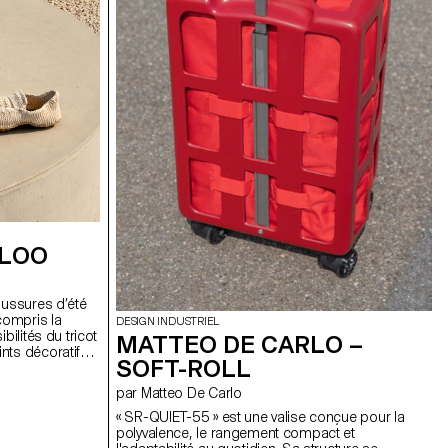
 LOO
aussures d’été
compris la
DESIGN INDUSTRIEL
bilités du tricot
MATTEO DE CARLO –
nts décoratifs
SOFT-ROLL
relles et
 un point
par Matteo De Carlo
e maintien, et
air, idéal pour la
« SR-QUIET-55 » est une valise conçue pour la
le, la semelle en
polyvalence, le rangement compact et