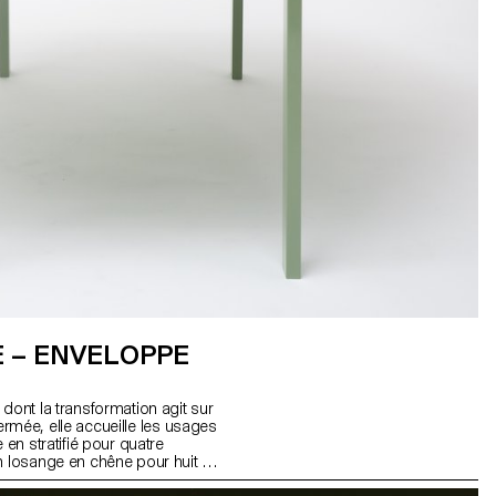
 – ENVELOPPE
 dont la transformation agit sur
. Fermée, elle accueille les usages
 en stratifié pour quatre
n losange en chêne pour huit à
ne réflexion engagée dans le