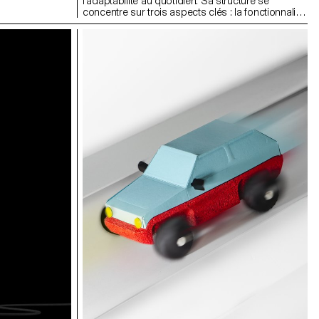
e et en confort.
l'adaptabilité au quotidien. Sa structure se
sin de matière
concentre sur trois aspects clés : la fonctionnalité
nspirées du
modulaire, l'efficacité de l'espace et la
ie allure
transformation du sac intérieur en un accessoire
ble. Leur
autonome. Une coque légère et perforée
montage facile,
supporte un sac intérieur suspendu, réduisant
litant leur
ainsi les frottements et l'usure. La valise est
démontable et ses composants s'emboîtent les
uns dans les autres pour un rangement minimal.
Le sac intérieur se détache facilement et
fonctionne comme un sac à dos, adapté aux
voyages et à l'usage quotidien. Les roues sont
conçues avec une structure en nid d'abeille et des
matériaux insonorisants pour réduire le bruit
pendant les déplacements.