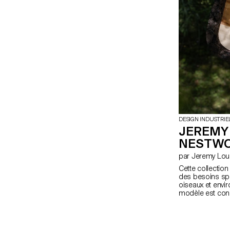
DESIGN INDUSTRIE
JEREMY
NESTW
par Jeremy Lo
Cette collection 
des besoins spé
oiseaux et env
modèle est conç
accessible et re
mésanges aide à
chenilles proce
propose un espac