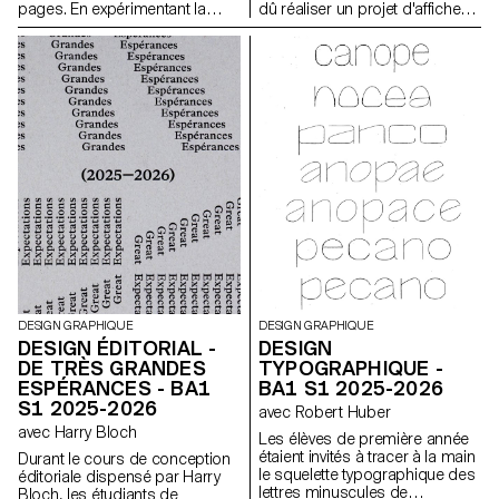
pages. En expérimentant la
dû réaliser un projet d'affiches
bichromie par diverses
à partir d'un événement tiré au
techniques d'impression, ils
hasard. Ils ont du définir leur
ont séquencé une lecture
propre système visuel et ont
double dépendante des
exploré une recherche
couleurs imprimées.
d'affiches typographiques
réalisées à la main. L'identité
visuelle de l'événement a été
développée au travers d'une
affiche et d'un flyer,
accompagnés d'un carnet de
recherche regroupant
l'ensemble de leur processus
créatif.
DESIGN GRAPHIQUE
DESIGN GRAPHIQUE
DESIGN ÉDITORIAL -
DESIGN
DE TRÈS GRANDES
TYPOGRAPHIQUE -
ESPÉRANCES - BA1
BA1 S1 2025-2026
S1 2025-2026
avec Robert Huber
avec Harry Bloch
Les élèves de première année
étaient invités à tracer à la main
Durant le cours de conception
le squelette typographique des
éditoriale dispensé par Harry
lettres minuscules de
Bloch, les étudiants de