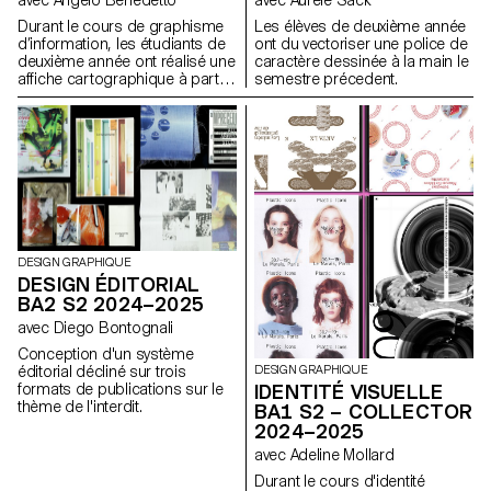
afin de nourrir sa réflexion
Durant le cours de graphisme
Les élèves de deuxième année
graphique et formelle.
d’information, les étudiants de
ont du vectoriser une police de
deuxième année ont réalisé une
caractère dessinée à la main le
affiche cartographique à partir
semestre précedent.
d’un film du genre "road-
movie", dans une
représentation directe ou
abstraite.
DESIGN GRAPHIQUE
DESIGN ÉDITORIAL
BA2 S2 2024–2025
avec Diego Bontognali
Conception d'un système
éditorial décliné sur trois
DESIGN GRAPHIQUE
formats de publications sur le
IDENTITÉ VISUELLE
thème de l'interdit.
BA1 S2 – COLLECTOR
2024–2025
avec Adeline Mollard
Durant le cours d'identité