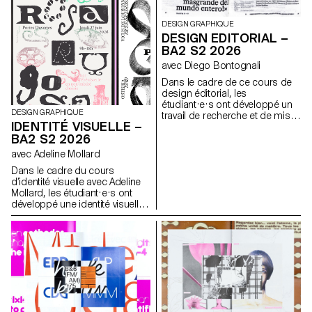
DESIGN GRAPHIQUE
DESIGN EDITORIAL –
BA2 S2 2026
avec Diego Bontognali
Dans le cadre de ce cours de
design éditorial, les
étudiant·e·s ont développé un
DESIGN GRAPHIQUE
travail de recherche et de mise
IDENTITÉ VISUELLE –
en forme de textes autour d’un
BA2 S2 2026
thème commun. À partir d’une
sélection de sources, chaque
avec Adeline Mollard
projet propose deux éditions
Dans le cadre du cours
au contenu identique, déclinées
d’identité visuelle avec Adeline
dans un grand et un petit
Mollard, les étudiant·e·s ont
format.
développé une identité visuelle
à partir d’une carte de visite
tirée au hasard. En
s’appropriant un élément
graphique et son intitulé,
chaque projet propose une
interprétation singulière de
celle-ci. Chaque proposition
s’accompagne également du
choix d’un outil en lien avec