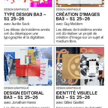
l’événement associé (machine
à tatouer, ponceuse, matériel
de lithographie, etc.), utilisé
DESIGN GRAPHIQUE
DESIGN GRAPHIQUE
comme prolongement
TYPE DESIGN BA3 –
CRÉATION D'IMAGES
conceptuel et graphique du
S1 25–26
BA3 – S1 25–26
projet. L'identité est déclinée
avec Aurèle Sack
avec Guy Meldem
sur une série de supports, de
la carte de visite au format F4,
Les élèves de troisième année
Les élèves de troisième année
comprenant affiches, flyers,
ont du développer une
ont dû réaliser un projet de
cartes de visite ainsi qu'une
typographie et la digitaliser.
création d'image sur un sujet et
affiche animée.
medium libre.
DESIGN GRAPHIQUE
DESIGN GRAPHIQUE
DESIGN EDITORIAL
IDENTITÉ VISUELLE
BA3 – S1 25–26
BA3 – S1 25–26
avec Jonathan Hares
avec Gilles Gavillet