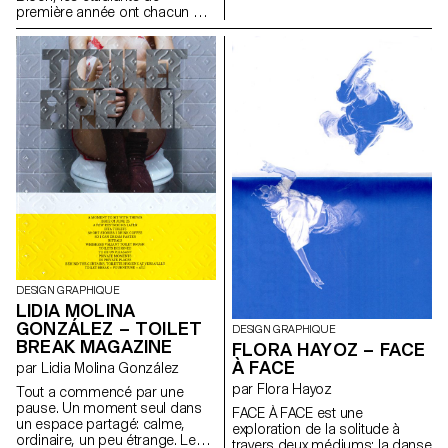
l'alphabet. L'objectif était de
première année ont chacun mis
respecter les proportions, les
en page un chapitre du roman
courbes et les axes
Les Grandes Espérances de
caractéristiques de chaque
Charles Dickens. Une édition
lettre, tout en portant une
finale regroupant tous les
attention particulière à la
chapitres a été réalisée pour
cohérence visuelle et à la
l'occasion.
régularité du tracé.
DESIGN GRAPHIQUE
LIDIA MOLINA
GONZÁLEZ – TOILET
DESIGN GRAPHIQUE
BREAK MAGAZINE
FLORA HAYOZ – FACE
À FACE
par Lidia Molina González
par Flora Hayoz
Tout a commencé par une
pause. Un moment seul dans
FACE À FACE est une
un espace partagé: calme,
exploration de la solitude à
ordinaire, un peu étrange. Les
travers deux médiums: la danse