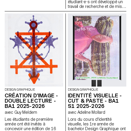
étudiant·e·s ont développé un
graphique et son intitulé,
travail de recherche et de mise
chaque projet propose une
en forme de textes autour d’un
interprétation singulière de
thème commun. À partir d’une
celle-ci. L’identité est déclinée
sélection de sources, chaque
sur une série de supports, de
projet propose deux éditions
la carte de visite au format F4,
au contenu identique, déclinées
comprenant affiches, flyers,
dans un grand et un petit
cartes de visite ainsi qu’une
format.
affiche animée.
DESIGN GRAPHIQUE
DESIGN GRAPHIQUE
CRÉATION D'IMAGE -
IDENTITÉ VISUELLE -
DOUBLE LECTURE -
CUT & PASTE - BA1
BA1 2025-2026
S1 2025-2026
avec Guy Meldem
avec Adeline Mollard
Les étudiants de première
Lors du cours d'identité
année ont été invités à
visuelle, les 1re année de
concevoir une édition de 16
bachelor Design Graphique ont