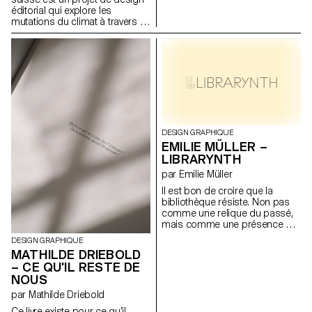
sur de multiples supports
éditorial qui explore les
digitaux. Pensée comme un
mutations du climat à travers la
outil modulable, elle questionne
donnée. Construit à partir de
la manière dont une
relevés météorologiques
typographie peut
récents, mis en perspective
accompagner la musique tout
avec des moyennes historiques
en conservant une cohérence
remontant parfois à plus de
visuelle. Le projet allie
150 ans, le livre s’appuie sur
expérimentation formelle et
des plugins développés sur
recherche d’adaptabilité
mesure pour InDesign. Ces
graphique.
outils traduisent des données
scientifiques: températures,
DESIGN GRAPHIQUE
rayonnement UV, unités
EMILIE MÜLLER –
Dobson en variations
LIBRARYNTH
typographiques et formes
par Emilie Müller
ASCII. Cette approche
expérimentale offre une lecture
Il est bon de croire que la
alternative de l'information
bibliothèque résiste. Non pas
climatique. Le projet propose
comme une relique du passé,
un regard infographique brut et
mais comme une présence qui
précis.
se réinvente, oscillant entre le
DESIGN GRAPHIQUE
tangible et l’immatériel. Il ne
MATHILDE DRIEBOLD
s’agit pas de nier le numérique,
– CE QU'IL RESTE DE
ni de se cramponner à nos
NOUS
pages jaunies. Mais de
comprendre que si nous
par Mathilde Driebold
acceptons la bibliothèque
Ce livre existe pour ce qu’il