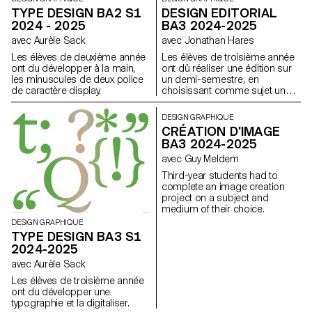
TYPE DESIGN BA2 S1
DESIGN EDITORIAL
2024 - 2025
BA3 2024-2025
avec Aurèle Sack
avec Jonathan Hares
Les élèves de deuxième année
Les élèves de troisième année
ont du développer à la main,
ont dû réaliser une édition sur
les minuscules de deux police
un demi-semestre, en
de caractère display.
choisissant comme sujet un
événement paru dans le journal
à la date du premier cours.
DESIGN GRAPHIQUE
CRÉATION D'IMAGE
BA3 2024-2025
avec Guy Meldem
Third-year students had to
complete an image creation
project on a subject and
medium of their choice.
DESIGN GRAPHIQUE
TYPE DESIGN BA3 S1
2024-2025
avec Aurèle Sack
Les élèves de troisième année
ont du développer une
typographie et la digitaliser.