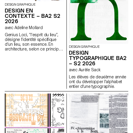
DESIGN GRAPHIQUE
DESIGN EN
CONTEXTE – BA2 S2
2026
avec Adeline Mollard
Genius Loci, “l’esprit du lieu”,
désigne l’identité spécifique
d’un lieu, son essence. En
DESIGN GRAPHIQUE
architecture, selon ce principe,
DESIGN
les caractéristiques uniques
TYPOGRAPHIQUE BA2
d’un lieu sont prolongées dans
– S2 2026
une réalisation. Les élèves de
2ème année en Design
avec Aurèle Sack
graphique ont travaillé sur une
Les élèves de deuxième année
communication basée sur ce
ont du développer l'alphabet
principe et sur la réalisation
entier d'une typographie.
architecturale qui s’y réfère afin
d’en faire la promotion, ou de
prolonger la communication du
lieu.