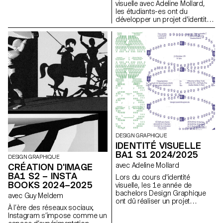
visuelle avec Adeline Mollard,
les étudiants-es ont du
développer un projet d'identité
promouvant une collection
choisie par leur soin. Chaque
travail comprend la conception
d'un catalogue contextualisant
et présentant cette dernière
accompagné de la conception
d'un poster.
DESIGN GRAPHIQUE
IDENTITÉ VISUELLE
BA1 S1 2024/2025
DESIGN GRAPHIQUE
avec Adeline Mollard
CRÉATION D'IMAGE
BA1 S2 – INSTA
Lors du cours d'identité
BOOKS 2024–2025
visuelle, les 1e année de
bachelors Design Graphique
avec Guy Meldem
ont dû réaliser un projet
À l’ère des réseaux sociaux,
d'affiches à partir d'un
Instagram s’impose comme un
événement tiré au hasard. Ils