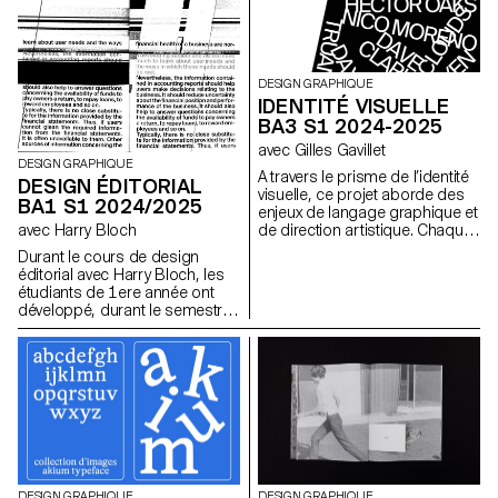
attention particulière à la
cohérence visuelle et à la
régularité du tracé.
DESIGN GRAPHIQUE
IDENTITÉ VISUELLE
BA3 S1 2024-2025
avec Gilles Gavillet
DESIGN GRAPHIQUE
A travers le prisme de l’identité
DESIGN ÉDITORIAL
visuelle, ce projet aborde des
BA1 S1 2024/2025
enjeux de langage graphique et
de direction artistique. Chaque
avec Harry Bloch
étape du projet examine un
Durant le cours de design
aspect du développement
éditorial avec Harry Bloch, les
d’une identité visuelle :
étudiants de 1ere année ont
recherche, concept, langage
développé, durant le semestre
visuel, design, communication.
d'automne, une édition autour
d'un questionnaire.
DESIGN GRAPHIQUE
DESIGN GRAPHIQUE