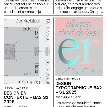
Les élèves de troisième année
A travers le prisme de l’identité
ont dû réaliser une édition sur
visuelle, ce projet aborde des
un demi-semestre, en
enjeux de langage graphique et
choisissant comme sujet un
de direction artistique. Chaque
événement paru dans le journal
étape du projet examine un
à la date du premier cours.
aspect du développement
d’une identité visuelle :
recherche, concept, langage
visuel, design, communication.
DESIGN GRAPHIQUE
DESIGN
TYPOGRAPHIQUE BA2
DESIGN GRAPHIQUE
– S1 2025
DESIGN EN
CONTEXTE – BA2 S1
avec Aurèle Sack
2025
Les élèves de deuxième année
ont du développer à la main,
avec Nicole Udry