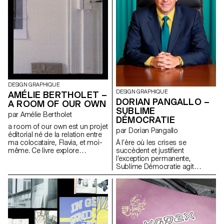
panneaux interchangeables,
ainsi que par des campagnes
d’affichage (imprimés et
digitales), il rend ces structures
visibles dans l’espace public à
celles et ceux qui cherchent un
service, un réseau, ou
simplement un lieu accueillant.
DESIGN GRAPHIQUE
DESIGN GRAPHIQUE
AMÉLIE BERTHOLET –
DORIAN PANGALLO –
A ROOM OF OUR OWN
SUBLIME
par Amélie Bertholet
DÉMOCRATIE
a room of our own est un projet
par Dorian Pangallo
éditorial né de la relation entre
ma colocataire, Flavia, et moi-
À l’ère où les crises se
même. Ce livre explore
succèdent et justifient
comment une relation vit et
l’exception permanente,
évolue dans un espace
Sublime Démocratie agit
partagé: notre appartement. La
comme une campagne critique
colocation, souvent perçue
multimédia. Elle met en scène
comme transitoire, devient ici
des démocraties vidées de
une réalité émancipatrice et
leurs fondements, dont les
sorore sur le long terme. Nourri
symboles persistants
de références féministes, à
maintiennent l’illusion. Conçue
commencer par son titre
comme une fable