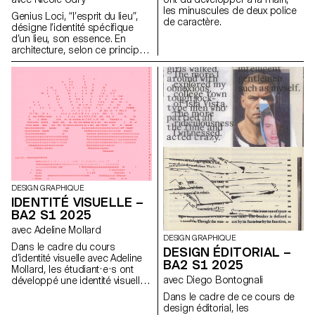
les minuscules de deux police
Genius Loci, “l’esprit du lieu”,
de caractère.
désigne l’identité spécifique
d’un lieu, son essence. En
architecture, selon ce principe,
les caractéristiques uniques
d’un lieu sont prolongées dans
une réalisation. Les élèves de
2ème année en Design
graphique ont travaillé sur une
communication basée sur ce
principe et sur la réalisation
architecturale qui s’y réfère afin
d’en faire la promotion, ou de
prolonger la communication du
lieu.
DESIGN GRAPHIQUE
IDENTITÉ VISUELLE –
BA2 S1 2025
avec Adeline Mollard
DESIGN GRAPHIQUE
Dans le cadre du cours
DESIGN ÉDITORIAL –
d’identité visuelle avec Adeline
BA2 S1 2025
Mollard, les étudiant·e·s ont
avec Diego Bontognali
développé une identité visuelle
à partir d’une carte de visite
Dans le cadre de ce cours de
tirée au hasard. En
design éditorial, les
s’appropriant un élément