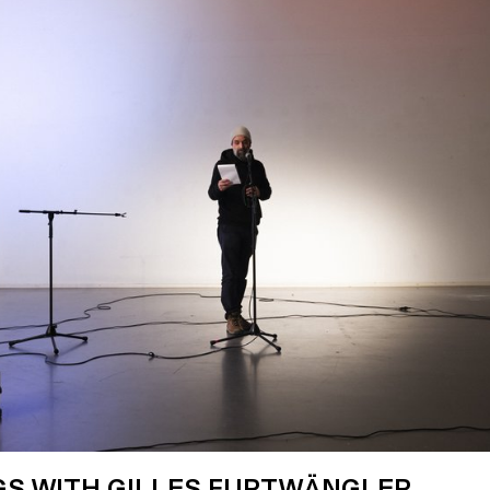
GS WITH GILLES FURTWÄNGLER