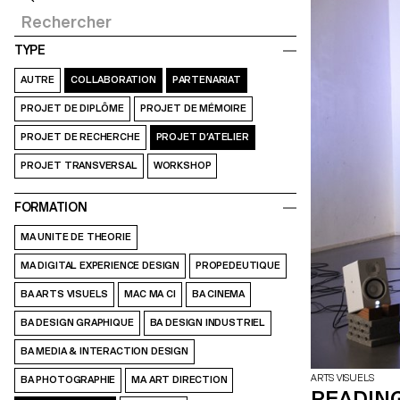
TYPE
AUTRE
COLLABORATION
PARTENARIAT
PROJET DE DIPLÔME
PROJET DE MÉMOIRE
PROJET DE RECHERCHE
PROJET D’ATELIER
PROJET TRANSVERSAL
WORKSHOP
FORMATION
MA UNITE DE THEORIE
MA DIGITAL EXPERIENCE DESIGN
PROPEDEUTIQUE
BA ARTS VISUELS
MAC MA CI
BA CINEMA
BA DESIGN GRAPHIQUE
BA DESIGN INDUSTRIEL
BA MEDIA & INTERACTION DESIGN
ARTS VISUELS
BA PHOTOGRAPHIE
MA ART DIRECTION
READIN