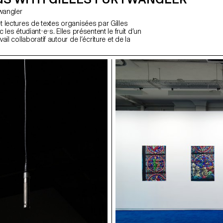
urtwangler
 lectures de textes organisées par Gilles
 les étudiant·e·s. Elles présentent le fruit d’un
il collaboratif autour de l’écriture et de la