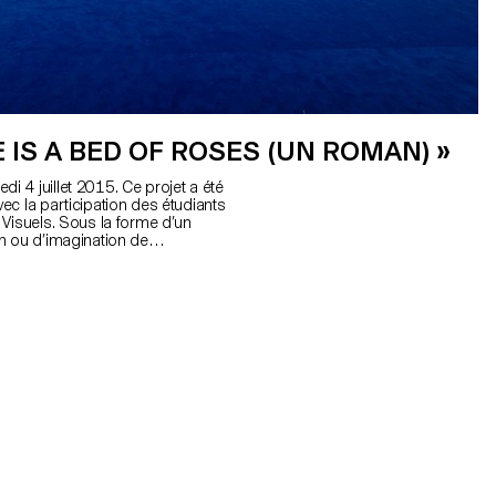
E IS A BED OF ROSES (UN ROMAN) »
 4 juillet 2015. Ce projet a été
c la participation des étudiants
 Visuels. Sous la forme d’un
n ou d’imagination de
 d’un théâtre et d’un chœur, d’un
’objets et de personnages. Le
 d’apprentissage s’est
te une année, autour d'un film
ié du château du Comte Forbek,
, celui des artisans de tous
conte léger et moderne de la
ur quelques stratégies obliques,
urité, le talent et le métier, entre
’idéal collectif. Ce travail en
in Carron, Sylvie Fleury, Tristan
ti, en collaboration avec Lucile
alisée par Denis Savary avec
o par Lisa Stein . Avec les