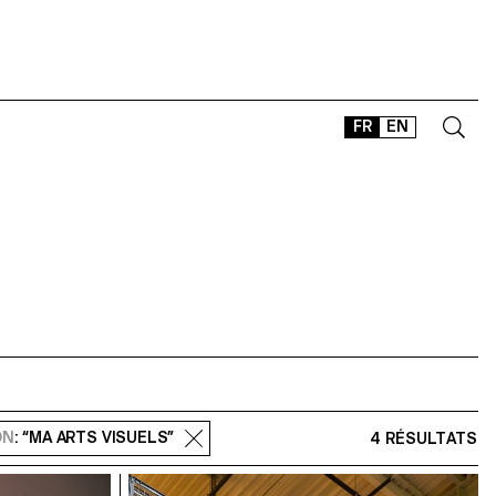
FR
EN
CONTACT
SHOP
TYPEFACES
OFFLINE-ONLINE
Instagram
Facebook
LinkedIn
Vimeo
Tikt
ON
: “MA ARTS VISUELS”
4 RÉSULTATS