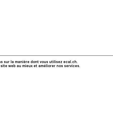
œuvres de Jérôme Baccaglio, Tin
Francesco Cagnin, Lucas Erin, Je
Fouray, Antoine Goudard, Thea G
Francesco Nazardo, Giulio Scali
Konstantinos Sotiriou, Lisa Stein e
photographique : Aurélien Mole .
s sur la manière dont vous utilisez ecal.ch.
 site web au mieux et améliorer nos services.