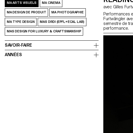
MA ARTS VISUELS
MA CINEMA
avec Gilles F
MA DESIGN DE PRODUIT
MA PHOTOGRAPHIE
Performances et
Furtwängler avec
MA TYPE DESIGN
MAS DRDI (EPFL+ECAL LAB)
semestre de trava
performance.
MAS DESIGN FOR LUXURY & CRAFTSMANSHIP
SAVOIR-FAIRE
ANNÉES