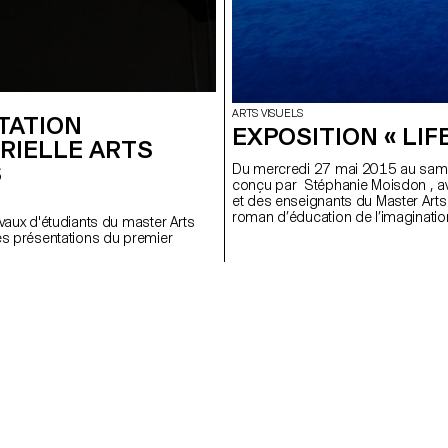
ARTS VISUELS
TATION
EXPOSITION « LIF
RIELLE ARTS
S
Du mercredi 27 mai 2015 au samedi
conçu par Stéphanie Moisdon , ave
et des enseignants du Master Arts
roman d’éducation de l’imaginatio
avaux d'étudiants du master Arts
l’éducation, l’exposition est le lieu
es présentations du premier
décor, d’apparitions de formes, d
cheminement évolutif de ce roman
progressivement formé, durant tou
d'Alain Resnais, du souvenir dépl
dans l’esprit des temps médiévaux
temps. Pour écrire à plusieurs ce 
jeunesse, il aura fallu s’appuyer s
circuler entre l’expérience et l’immat
les prédispositions personnelles et l
« ateliers » a été conduit par Valent
Garcia, Stéphane Kropf, Fabian Mar
Dupraz . La scénographie a été ré
Ruben Valdez , et le générique vidé