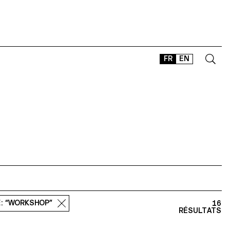
FR
EN
CONTACT
SHOP
TYPEFACES
OFFLINE-ONLINE
Instagram
Facebook
LinkedIn
Vimeo
Tikt
E
: “WORKSHOP”
16
RÉSULTATS