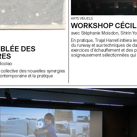
ARTS VISUELS
WORKSHOP CÉCIL
avec Stéphanie Moisdon, 
En pratique, Trajal Harrell initiera 
du runway et aux techniques de da
MBLÉE DES
exercices d’échauffement et des p
RES
soigneusement sélectionnées qui
artistique. Parallèlement, Cecilia 
 Nicolao
d’auto-représentation et de performa
à une réflexion dynamique sur l’ident
 collective des nouvelles synergies
construite. À travers le mouvement 
 contemporaine et la pratique
interroger la fluidité de l’identité e
façonnée ou réinventée dans un co