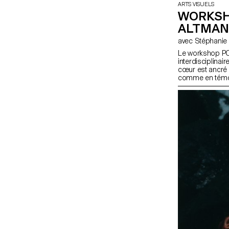
ARTS VISUELS
WORKSH
ALTMA
Le workshop PO
interdisciplinai
cœur est ancré 
comme en témoig
Brodmann. Les d
d'intégrer des s
éléments figurat
conduire à la di