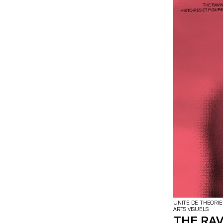
actes d’image »
extrêmement sin
Markopoulos (1
UNITE DE THEORIE
ARTS VISUELS
THE RAV