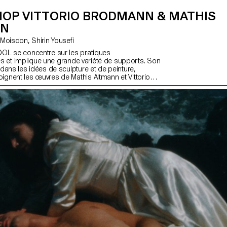
OP VITTORIO BRODMANN & MATHIS
NN
avec Stéphanie Moisdon, Shirin Yousefi
OL se concentre sur les pratiques
res et implique une grande variété de supports. Son
dans les idées de sculpture et de peinture,
nent les œuvres de Mathis Altmann et Vittorio
eux artistes explorent des techniques permettant
tructures narratives, mettant en évidence des
ifs tout en étudiant comment l'abstraction peut
storsion, au grotesque et au fantastique.