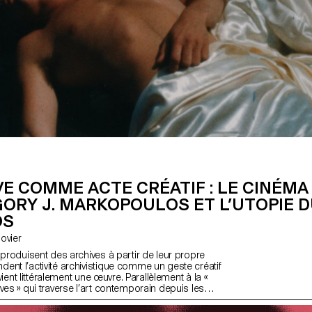
VE COMME ACTE CRÉATIF : LE CINÉM
ORY J. MARKOPOULOS ET L’UTOPIE 
OS
 Bovier
 produisent des archives à partir de leur propre
ent l’activité archivistique comme un geste créatif
devient littéralement une œuvre. Parallèlement à la «
ves » qui traverse l’art contemporain depuis les
projet de recherche interroge l’« agentivité
es archives lorsqu’elles se constituent à partir d’«