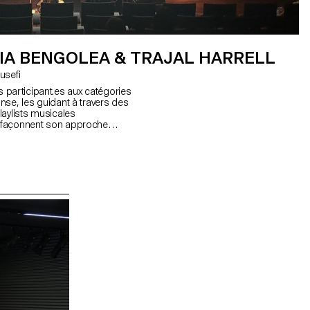
IA BENGOLEA & TRAJAL HARRELL
Shirin Yousefi
les participant.es aux catégories
nse, les guidant à travers des
laylists musicales
 façonnent son approche
Bengolea explorera les notions
tivité, invitant les participants
ité, qu’elle soit réelle ou
et l’expression, elle cherche à
t les manières dont elle peut être
ntexte performatif.