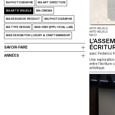
BA PHOTOGRAPHIE
MA ART DIRECTION
MA ARTS VISUELS
MA CINEMA
MA DESIGN DE PRODUIT
MA PHOTOGRAPHIE
MA TYPE DESIGN
MAS DRDI (EPFL+ECAL LAB)
ARTS VISUELS
ARTS VISUELS
MA CI
MAS DESIGN FOR LUXURY & CRAFTSMANSHIP
L’ASSE
ÉCRITU
SAVOIR-FAIRE
avec Federico
ANNÉES
Une exploration
entre l’écriture
artistique.