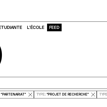
 ETUDIANTE
L’ÉCOLE
FEED
D
: “PARTENARIAT”
TYPE
: “PROJET DE RECHERCHE”
TYP