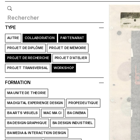
Requête
TYPE
AUTRE
COLLABORATION
PARTENARIAT
PROJET DE DIPLÔME
PROJET DE MÉMOIRE
PROJET DE RECHERCHE
PROJET D’ATELIER
PROJET TRANSVERSAL
WORKSHOP
FORMATION
MA UNITE DE THEORIE
MA DIGITAL EXPERIENCE DESIGN
PROPEDEUTIQUE
BA ARTS VISUELS
MAC MA CI
BA CINEMA
BA DESIGN GRAPHIQUE
BA DESIGN INDUSTRIEL
BA MEDIA & INTERACTION DESIGN