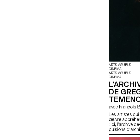
ARTS VISUELS
CINEMA
ARTS VISUELS
CINEMA
L’ARCHI
DE GREG
TEMEN
avec François
Les artistes qui
œuvre appréhend
: ici, l’archive 
pulsions d’archi
années 1960, ce 
performative » d