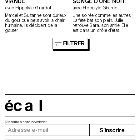
VIANDE
SONGE D'UNE NUIT
avec Hippolyte Girardot
avec Hippolyte Girardot
Marcel et Suzanne sont curieux
Une soirée comme les autres.
du goût que peut avoir la chair
La fête bat son plein. Julie
humaine. Ils décident de la
retrouve Sara, son amie. Elle
gouter.
est dans un drôle d’état.
FILTRER
écal
S'inscrire à notre newsletter
S'inscrire