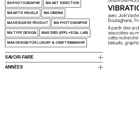
DESIGN GRAPHIQU
BA PHOTOGRAPHIE
MA ART DIRECTION
VIBRAT
MA ARTS VISUELS
MA CINEMA
avec Joël Vacheron, Angelo Benedetto, Olympe
Bout
MA DESIGN DE PRODUIT
MA PHOTOGRAPHIE
À partir des ar
associées au m
MA TYPE DESIGN
MAS DRDI (EPFL+ECAL LAB)
cette recherch
textuels, graph
MAS DESIGN FOR LUXURY & CRAFTSMANSHIP
magazine permet
communiquer à
SAVOIR-FAIRE
populaires aujou
ANNÉES