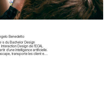
 La Poste, Vincent Jacquier, Angelo Benedetto
·e·s du Bachelor Design
Interaction Design de l’ECAL
ir d’une intelligence artificielle.
scape, transporte les client·e·s
aire et poétique vers une
ble.