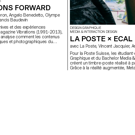
E
IONS FORWARD
aghane, Francis Baudevin
chives et des expériences
DESIGN GRAPHIQUE
agazine Vibrations (1991-2013),
MEDIA & INTERACTION DESIGN
e analyse comment les contenus
LA POSTE × ECAL
iques et photographiques du
avec
tent de penser les défis pour
 propos des musiques
Pour la Poste Suisse, les étudiant
rd’hui.
Graphique et du Bachelor Media & 
créent un timbre-poste réalisé à part
Grâce à la réalité augmentée, Meta
de la Poste dans un univers imagin
destination qui demeure insaisissa