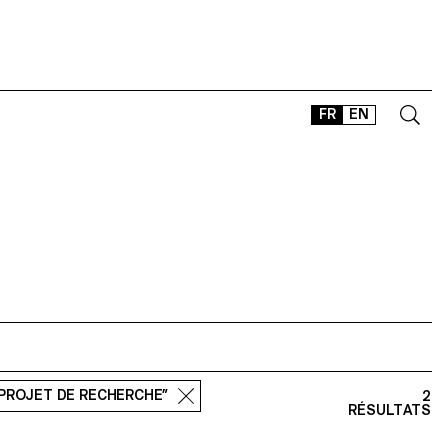
FR
EN
CONTACT
SHOP
TYPEFACES
OFFLINE-ONLINE
Instagram
Facebook
LinkedIn
Vimeo
Tikt
“PROJET DE RECHERCHE”
2
RÉSULTATS