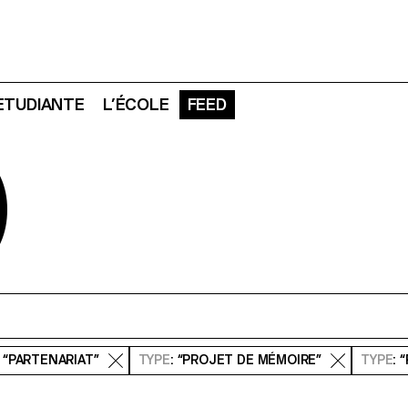
 ETUDIANTE
L’ÉCOLE
FEED
D
: “PARTENARIAT”
TYPE
: “PROJET DE MÉMOIRE”
TYPE
: 