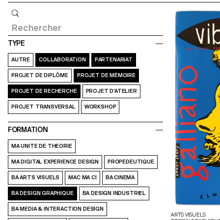
Requête
TYPE
AUTRE
COLLABORATION
PARTENARIAT
PROJET DE DIPLÔME
PROJET DE MÉMOIRE
PROJET DE RECHERCHE
PROJET D’ATELIER
PROJET TRANSVERSAL
WORKSHOP
FORMATION
MA UNITE DE THEORIE
MA DIGITAL EXPERIENCE DESIGN
PROPEDEUTIQUE
BA ARTS VISUELS
MAC MA CI
BA CINEMA
BA DESIGN GRAPHIQUE
BA DESIGN INDUSTRIEL
BA MEDIA & INTERACTION DESIGN
ARTS VISUELS