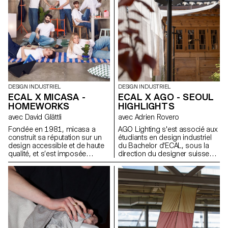
DESIGN INDUSTRIEL
DESIGN INDUSTRIEL
ECAL X MICASA -
ECAL X AGO - SEOUL
HOMEWORKS
HIGHLIGHTS
avec David Glättli
avec Adrien Rovero
Fondée en 1981, micasa a
AGO Lighting s'est associé aux
construit sa réputation sur un
étudiants en design industriel
design accessible et de haute
du Bachelor d'ECAL, sous la
qualité, et s’est imposée
direction du designer suisse
comme leader en Suisse.
Adrien Rovero, pour concevoir
Fidèle à une approche du
une collection d'installations
design démocratique, pensée
lumineuses destinées à des
pour s’intégrer naturellement au
lieux publics tels que des
quotidien, l’entreprise s’est
musées, des halls d'hôtel, des
associée à l'ECAL pour
cafés, etc. En mettant
développer HOMEWORKS, une
principalement l'accent sur
collection limitée invitant une
l'aspect spatial de la lumière,
nouvelle génération à repenser
notre approche a consisté à