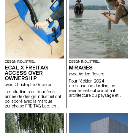
designs devaient être
réversibles, c’est-à-dire ne pas
altérer la structure existante.
Tout en pouvant conserver ou
modifier la fonction originale de
la chaise, les propositions
visaient à améliorer le confort et
l’aspect esthétique des sièges.
DESIGN INDUSTRIEL
DESIGN INDUSTRIEL
ECAL X FREITAG -
MIRAGES
ACCESS OVER
avec Adrien Rovero
OWNERSHIP
Pour l’édition 2024
avec Christophe Guberan
de Lausanne Jardins, un
événement culturel alliant
Les étudiants en deuxième
architecture du paysage et
année de design industriel ont
réflexion sur la ville, les
collaboré avec la marque
étudiant.e.s BA de 2e année ont
zurichoise FREITAG Lab, en
été invité.e.s à concevoir une
tirant parti de leur expertise en
installation éphémère. Le
sensibilisation
temps d’un été, la
environnementale, en
manifestation propose une
surcyclage de matériaux et en
série d’installations éphémères
économie circulaire. En