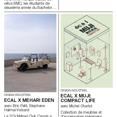
Suède. Cet abri fait partie du
vélos BMC, les étudiants de
camp Tillsammans ("Tous
deuxième année du Bachelor
ensemble"). L'objectif était de
en design industriel, sous la
concevoir une
direction de Stéphane Halmaï-
microarchitecture qui réponde
Voisard, responsable du
aux préoccupations actuelles,
programme, et de Christian
favorise les interactions
Spiess, designer suisse et
sociales et offre une expérience
passionné de vélo, présentent
de vie unique.
une collection d'accessoires
pratiques et colorés pour les
trajets quotidiens en vélo.
DESIGN INDUSTRIEL
ECAL X MUJI:
DESIGN INDUSTRIEL
ECAL X MEHARI EDEN
COMPACT LIFE
avec Elric Petit, Stephane
avec Michel Charlot
Halmai-Voisard
Collection de meubles et
Le 2CV Méhari Club Cassis a
d’accessoires ménagers