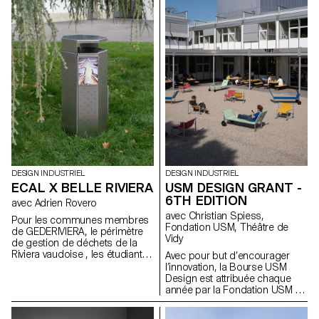
disséminées sur le territoire
s'appuyant sur le manifeste de
lausannois, dont certaines
FREITAG, ils ont développé de
préfigurent les transformations
nouveaux produits partagés
urbanistiques et paysagères de
axés sur le principe de «
la ville.
access over ownership ».
DESIGN INDUSTRIEL
DESIGN INDUSTRIEL
ECAL X BELLE RIVIERA
USM DESIGN GRANT -
6TH EDITION
avec Adrien Rovero
avec Christian Spiess,
Pour les communes membres
Fondation USM, Théâtre de
de GEDERIVIERA, le périmètre
Vidy
de gestion de déchets de la
Riviera vaudoise , les étudiantes
Avec pour but d’encourager
et étudiants en Bachelor
l’innovation, la Bourse USM
Design Industriel imaginent une
Design est attribuée chaque
nouvelle poubelle publique.
année par la Fondation USM à
un projet d’étudiant·e. Dans le
cadre de cette 6e édition, les