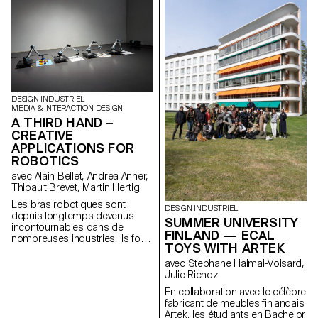
étudiant·e·s du Bachelor
Design Indus-triel de l’ECAL,
sous la direction du designer
suisse Christian Spiess, ont
été invité·e·s à concevoir les
nouvelles assises pour la
terrasse du Théâtre de Vidy -
Lausanne.
DESIGN INDUSTRIEL
MEDIA & INTERACTION DESIGN
A THIRD HAND –
CREATIVE
APPLICATIONS FOR
ROBOTICS
avec Alain Bellet, Andrea Anner,
Thibault Brevet, Martin Hertig
Les bras robotiques sont
DESIGN INDUSTRIEL
depuis longtemps devenus
SUMMER UNIVERSITY
incontournables dans de
FINLAND — ECAL
nombreuses industries. Ils font
TOYS WITH ARTEK
depuis peu également leur
entrée rapide au sein de
avec Stephane Halmai-Voisard,
studios d'art et de design.
Julie Richoz
Cependant, l’accès aux flux et
En collaboration avec le célèbre
méthodes de travail exigés par
fabricant de meubles finlandais
ces machines reste difficile et
Artek, les étudiants en Bachelor
cela notamment en raison d'un