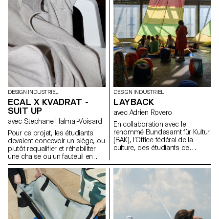
la manière dont les espaces de
concevoir des structures
vie se façonnent et la façon
lumineuses à partir des
dont le design peut devenir une
composants fournis par AGO
présence active et porteuse de
et inspirées par le tissu urbain
sens dans les usages de tous
de Séoul, plutôt que de créer
les jours.
de simples lampes.
DESIGN INDUSTRIEL
DESIGN INDUSTRIEL
ECAL X KVADRAT -
LAYBACK
SUIT UP
avec Adrien Rovero
avec Stephane Halmai-Voisard
En collaboration avec le
renommé Bundesamt für Kultur
Pour ce projet, les étudiants
(BAK), l’Office fédéral de la
devaient concevoir un siège, ou
culture, des étudiants de
plutôt requalifier et réhabiliter
troisième année du Bachelor
une chaise ou un fauteuil en
en design industriel, sous la
utilisant des modèles existants
direction d’Adrien Rovero, ont
comme la monobloc, la chaise
conçu l’espace de médiation
bistro en aluminium ou la
de l’exposition des Swiss
chaise longue, en tant que
Design Awards à Bâle, qui se
structure de base. En
tiendra pendant la foire Art
employant des textiles
Basel en juin 2024.
d’ameublement Kvadrat, les