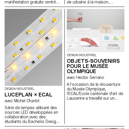
manifestation gratuite centrée
vie urbaine à la maison.
autour de l’image
L’accessibilité étant l'un des
contemporaine. La spécificité
axes clés d'IKEA, leurs solutions
du Festival Images est de
ont été des produits durables,
présenter de la photographie
adaptables et fonctionnels à
monumentale en plein air, tout
bas prix. Les résultats ont été
en présentant des projets
présentés lors des Democratic
autours de l’image dans un
Design Days d’IKEA à Älmhult,
sens plus large en intérieur.
Suède en juin 2016. Vues de
Pour l’édition 2016, et suite au
l'exposition par ECAL/Sébastien
succès de l’installation RAFT de
Cluzel
2014, les étudiants de 3e
DESIGN INDUSTRIEL
année Bachelor Design
OBJETS-SOUVENIRS
Industriel ont créé des
POUR LE MUSÉE
dispositifs «aquatiques»
OLYMPIQUE
investissant les berges de
Vevey le temps du Festival
avec Hector Serrano
Images.
A l’occasion de la réouverture
du Musée Olympique,
DESIGN INDUSTRIEL
l’ECAL/Ecole cantonale d’art de
LUCEPLAN × ECAL
Lausanne a travaillé sur un
avec Michel Charlot
concept d’objets-souvenirs
réalisés pour la boutique du
Série de lampes utilisant des
musée par des étudiants du
sources LED développées en
Bachelor en Design Industriel
collaboration avec des
suite à un workshop avec
étudiants du Bachelor Design
Hector Serrano, designer
Industriel à l’ECAL, suite à un