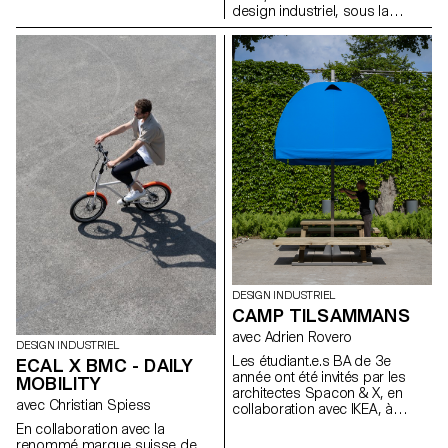
design industriel, sous la
manque évident de ressources
direction de la designer Julie
de référence adaptées à cette
Richoz, présentent une
communauté. Il en va de même
collection d'objets ludiques
au sein des écoles d’art et de
pour enfants fabriqués à partir
design qui investissent de plus
de pièces de qualité inférieure,
en plus souvent dans ce type
rejetés ou semi-finis. Fidèles à
d’équipement sans pour autant
l'esprit d'Artek et de ses
avoir les ressources pour les
fondateurs, les produits
exploiter. Ce projet de
favorisent une fabrication
recherche se base sur des cas
responsable et cherchent à
d’étude appliqués pour
mettre en valeur les matériaux
explorer et définir un ensemble
naturels qui ont servi à produire
de méthodes de travail
ces objets.
exemplaires, capables
d'informer et d'inspirer les
futurs utilisateurs.
DESIGN INDUSTRIEL
CAMP TILSAMMANS
avec Adrien Rovero
DESIGN INDUSTRIEL
Les étudiant.e.s BA de 3e
ECAL X BMC - DAILY
année ont été invités par les
MOBILITY
architectes Spacon & X, en
avec Christian Spiess
collaboration avec IKEA, à
concevoir un abri pour un
En collaboration avec la
événement à Helsingborg, en
renommé marque suisse de