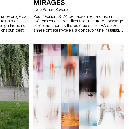
MIRAGES
avec Adrien Rovero
aine dirigé par
Pour l’édition 2024 de Lausanne Jardins, un
tudiants de
événement culturel alliant architecture du paysage
ign Industriel
et réflexion sur la ville, les étudiant.e.s BA de 2e
s, chacun destiné
année ont été invité.e.s à concevoir une installation
 choix.
éphémère. Le temps d’un été, la manifestation
propose une série d’installations éphémères
disséminées sur le territoire lausannois, dont
certaines préfigurent les transformations
urbanistiques et paysagères de la ville.