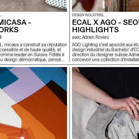
L
DESIGN INDUSTRIEL
MICASA -
ECAL X AGO - SE
ORKS
HIGHLIGHTS
li
avec Adrien Rovero
 micasa a construit sa réputation
AGO Lighting s'est associé aux ét
cessible et de haute qualité, et
design industriel du Bachelor d'EC
comme leader en Suisse. Fidèle à
direction du designer suisse Adri
u design démocratique, pensée
concevoir une collection d'installa
naturellement au quotidien,
lumineuses destinées à des lieux p
st associée à l'ECAL pour
des musées, des halls d'hôtel, des
EWORKS, une collection limitée
mettant principalement l'accent su
velle génération à repenser la
spatial de la lumière, notre appro
s espaces de vie se façonnent et
concevoir des structures lumineus
e design peut devenir une présence
composants fournis par AGO et in
use de sens dans les usages de
tissu urbain de Séoul, plutôt que 
simples lampes.