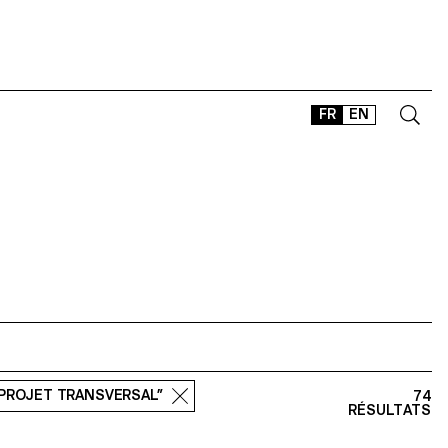
FR
EN
CONTACT
SHOP
TYPEFACES
OFFLINE-ONLINE
Instagram
Facebook
LinkedIn
Vimeo
Tikt
“PROJET TRANSVERSAL”
74
RÉSULTATS