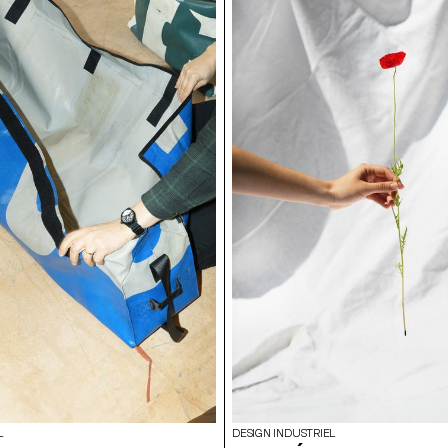
t de la forme pour développer de
existante. Tout en pouvant conserv
ssions lumineuses.
la fonction originale de la chaise, 
visaient à améliorer le confort et l
esthétique des sièges.
L
DESIGN INDUSTRIEL