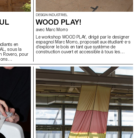
DESIGN INDUSTRIEL
OUL
WOOD PLAY!
avec Marc Morro
Le workshop WOOD PLAY, dirigé par le designer
espagnol Marc Morro, proposait aux étudiant·e·s
udiants en
d’explorer le bois en tant que système de
AL, sous la
construction ouvert et accessible à tous les
en Rovero, pour
publics. L’objectif était de stimuler la créativité et
tions
l’expérimentation à travers la conception de
ublics tels que
modules ludiques et reconfigurables, exploitant
 cafés, etc. En
les potentialités et les contraintes du matériau,
r l'aspect
tout en évitant une approche formelle trop
che a consisté à
enfantine.
es à partir des
spirées par le
de créer de