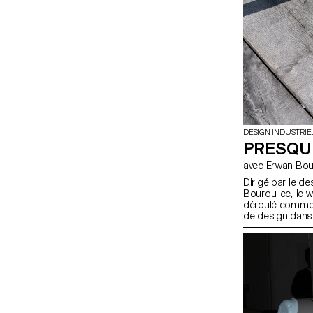
DESIGN INDUSTRIE
PRESQU
avec Erwan B
Dirigé par le d
Bouroullec, le 
déroulé comme u
de design dans 
bourguignonne 
prévoyait un ca
étudiants en des
s'écarter des m
résolution de p