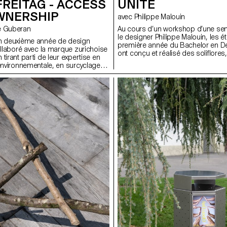
FREITAG - ACCESS
UNITÉ
WNERSHIP
avec Philippe Malouin
phe Guberan
Au cours d’un workshop d’une sem
le designer Philippe Malouin, les é
en deuxième année de design
première année du Bachelor en Des
ollaboré avec la marque zurichoise
ont conçu et réalisé des soliflore
tirant parti de leur expertise en
à accueillir une fleur unique de leur
 environnementale, en surcyclage
 en économie circulaire. En
e manifeste de FREITAG, ils ont
ouveaux produits partagés axés
de « access over ownership ».