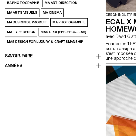
BA PHOTOGRAPHIE
MA ART DIRECTION
MA ARTS VISUELS
MA CINEMA
DESIGN INDUSTRIE
ECAL X 
MA DESIGN DE PRODUIT
MA PHOTOGRAPHIE
HOMEW
MA TYPE DESIGN
MAS DRDI (EPFL+ECAL LAB)
avec David Glätt
MAS DESIGN FOR LUXURY & CRAFTSMANSHIP
Fondée en 1981,
sur un design ac
s’est imposée 
SAVOIR-FAIRE
une approche d
pour s’intégrer 
ANNÉES
l’entreprise s’e
développer HOM
invitant une nou
manière dont le
la façon dont l
active et porte
tous les jours.