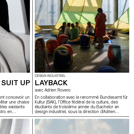
DESIGN INDUSTRIEL
 SUIT UP
LAYBACK
avec Adrien Rovero
ent concevoir un
En collaboration avec le renommé Bundesamt für
iliter une chaise
Kultur (BAK), l’Office fédéral de la culture, des
èles existants
étudiants de troisième année du Bachelor en
tro en
design industriel, sous la direction d’Adrien
 tant que
Rovero, ont conçu l’espace de médiation de
s textiles
l’exposition des Swiss Design Awards à Bâle, qui
s devaient être
se tiendra pendant la foire Art Basel en juin 2024.
érer la structure