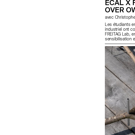
ECAL X 
OVER O
avec Christo
Les étudiants 
industriel ont c
FREITAG Lab, en 
sensibilisation
de matériaux et
s'appuyant sur l
développé de n
sur le principe 