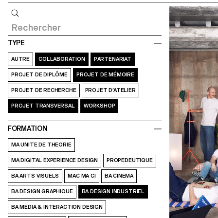
Requête
TYPE
AUTRE
COLLABORATION
PARTENARIAT
PROJET DE DIPLÔME
PROJET DE MÉMOIRE
PROJET DE RECHERCHE
PROJET D’ATELIER
PROJET TRANSVERSAL
WORKSHOP
FORMATION
MA UNITE DE THEORIE
MA DIGITAL EXPERIENCE DESIGN
PROPEDEUTIQUE
BA ARTS VISUELS
MAC MA CI
BA CINEMA
BA DESIGN GRAPHIQUE
BA DESIGN INDUSTRIEL
BA MEDIA & INTERACTION DESIGN