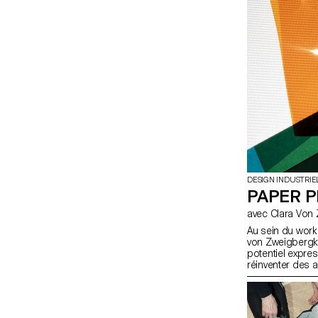
DESIGN INDUSTRIE
PAPER P
avec Clara V
Au sein du work
von Zweigbergk, 
potentiel expres
réinventer des 
de plafond, mur
ou portables. L’
l’expérimentation
possibilités et l