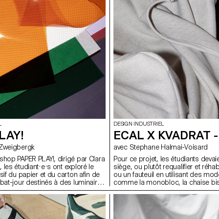
L
DESIGN INDUSTRIEL
LAY!
ECAL X KVADRAT -
on Zweigbergk
avec Stephane Halmai-Voisard
shop PAPER PLAY!, dirigé par Clara
Pour ce projet, les étudiants devai
les étudiant·e·s ont exploré le
siège, ou plutôt requalifier et réhab
sif du papier et du carton afin de
ou un fauteuil en utilisant des mod
abat-jour destinés à des luminaires
comme la monobloc, la chaise bis
aux, sur pied, de chevet, de table
aluminium ou la chaise longue, en
accent a été mis sur
structure de base. En employant de
 et le jeu — en testant les
d’ameublement Kvadrat, les design
es limites du papier, de la lumière,
réversibles, c’est-à-dire ne pas alt