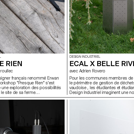
L
DESIGN INDUSTRIEL
E RIEN
ECAL X BELLE RIV
ouroullec
avec Adrien Rovero
esigner français renommé Erwan
Pour les communes membres de 
workshop "Presque Rien" s'est
le périmètre de gestion de déchets
ne exploration des possibilités
vaudoise , les étudiantes et étudi
le site de sa ferme
Design Industriel imaginent une no
récemment rénovée. Le projet
publique.
nevas ouvert, encourageant les
ign industriel de l'ECAL à
éthodes traditionnelles de
roblèmes.