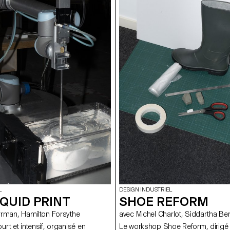
L
DESIGN INDUSTRIEL
IQUID PRINT
SHOE REFORM
avec Bjorn Sparrman, Hamilton Forsythe
avec Michel Charlot, Siddartha
rt et intensif, organisé en
Le workshop Shoe Reform, dirigé 