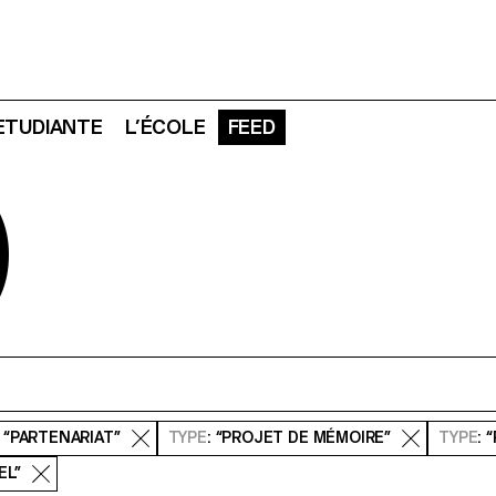
 ETUDIANTE
L’ÉCOLE
FEED
D
: “PARTENARIAT”
TYPE
: “PROJET DE MÉMOIRE”
TYPE
: 
EL”