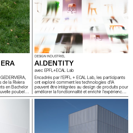
DESIGN INDUSTRIEL
IERA
AI.DENTITY
avec EPFL+ECAL Lab
GEDERIVIERA,
Encadrés par l’EPFL + ECAL Lab, les participants
 de la Riviera
ont exploré comment les technologies d’IA
ants en Bachelor
peuvent être intégrées au design de produits pour
uvelle poubelle
améliorer la fonctionnalité et enrichir l’expérience
utilisateur. Au cours de cette semaine d’atelier, les
étudiants du BA ont étudié les fondements
théoriques de l’IA tout en expérimentant des
applications pratiques à travers divers cas
d’usage.