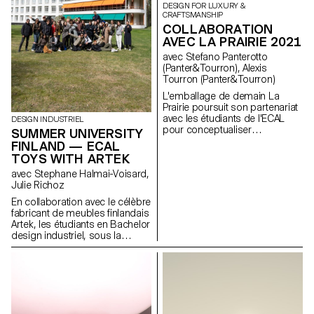
DESIGN FOR LUXURY &
CRAFTSMANSHIP
COLLABORATION
AVEC LA PRAIRIE 2021
avec Stefano Panterotto
(Panter&Tourron), Alexis
Tourron (Panter&Tourron)
L'emballage de demain La
Prairie poursuit son partenariat
avec les étudiants de l'ECAL
DESIGN INDUSTRIEL
pour conceptualiser
SUMMER UNIVERSITY
l'emballage de demain. Grâce à
FINLAND — ECAL
ce partenariat avec la célèbre
TOYS WITH ARTEK
université suisse d'art et de
avec Stephane Halmai-Voisard,
design, La Prairie nourrit la
Julie Richoz
créativité et encourage les
talents émergents qui
En collaboration avec le célèbre
façonnent l'avenir du design
fabricant de meubles finlandais
intelligent.
Artek, les étudiants en Bachelor
design industriel, sous la
direction de la designer Julie
Richoz, présentent une
collection d'objets ludiques
pour enfants fabriqués à partir
de pièces de qualité inférieure,
rejetés ou semi-finis. Fidèles à