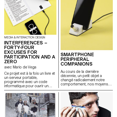
tenu annuellement de 1980 à
2001 au Monte Verità.
MEDIA & INTERACTION DESIGN
INTERFERENCES –
FORTY-FOUR
EXCUSES FOR
SMARTPHONE
PARTICIPATION AND A
PERIPHERAL
ZERO
COMPANIONS
avec Mario de Vega
Au cours de la dernière
Ce projet est à la fois un livre et
décennie, un petit objet a
un serveur portable,
changé radicalement notre
programmé avec un code
comportement, nos moyens
informatique pour ouvrir un
de communication et notre
réseau WiFi. Votre smartphone
attention. Le projet de
devient un appareil sonore en
recherche Smartphone
produisant une fréquence
Peripheral Companions se
attribuée, créant de petites
propose d’explorer de
communautés éphémères.
nouvelles formes d’interaction
Programmation ECAL/Callum
avec les flux de données
Ross