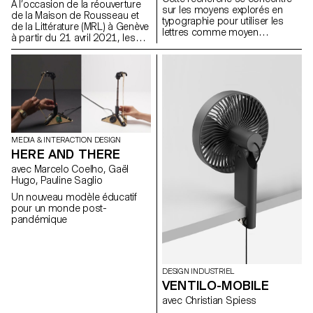
face à une difficulté majeure,
A l’occasion de la réouverture
sur les moyens explorés en
étant donné que les radicaux
de la Maison de Rousseau et
typographie pour utiliser les
changent en fonction des
de la Littérature (MRL) à Genève
lettres comme moyen
éléments environnants,
à partir du 21 avril 2021, les
d’expression afin de mettre en
s’adaptant toujours au
étudiant·e·s du Master Cinéma
valeur les qualités
contexte, afin d’obtenir des
ECAL/HEAD présentent une
sémantiques, phonétiques ou
formes harmonieuses.
série de films dans le cadre
visuelles du langage.
du Parcours Rousseau, lequel
a été scénographié par
l’architecte zurichois Tristan
Kobler du bureau Holzer Kobler
et co-scénarisé par deux
spécialistes de Rousseau –
MEDIA & INTERACTION DESIGN
Martin Rueff et Guillaume
HERE AND THERE
Chenevière.
avec Marcelo Coelho, Gaël
Hugo, Pauline Saglio
Un nouveau modèle éducatif
pour un monde post-
pandémique
DESIGN INDUSTRIEL
VENTILO-MOBILE
avec Christian Spiess