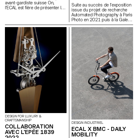
avant-gardiste suisse On,
Suite au succès de l’exposition
l’ECAL est fière de présenter le
issue du projet de recherche
travail interdisciplinaire réalisé
Automated Photography à Paris
conjointement par les
Photo en 2021 puis à la Galerie
étudiant·e·s de 2e année des
l’elac en 2022, l’ECAL/Ecole
Masters Design de produit,
cantonale d’art de Lausanne
Photographie et Type Design.
exporte son projet de
recherche à Plateform-L à
Seoul du 17 septembre au 8
octobre 2022, pour une
exposition audiovisuelle
immersive.
DESIGN FOR LUXURY &
CRAFTSMANSHIP
DESIGN INDUSTRIEL
COLLABORATION
ECAL X BMC - DAILY
AVEC L'EPÉE 1839
MOBILITY
2022