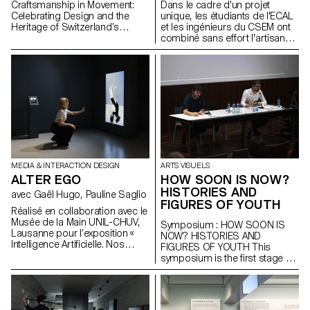
Dans le cadre d'un projet
Craftsmanship in Movement:
unique, les étudiants de l'ECAL
Celebrating Design and the
et les ingénieurs du CSEM ont
Heritage of Switzerland’s
combiné sans effort l'artisanat
Masters of Mechanical Art
moderne et les
nanotechnologies pour créer
une série de bijoux innovants
"Couleurs structurelles".
MEDIA & INTERACTION DESIGN
ARTS VISUELS
ALTER EGO
HOW SOON IS NOW?
HISTORIES AND
avec Gaël Hugo, Pauline Saglio
FIGURES OF YOUTH
Réalisé en collaboration avec le
Musée de la Main UNIL-CHUV,
Symposium : HOW SOON IS
Lausanne pour l’exposition «
NOW? HISTORIES AND
Intelligence Artificielle. Nos
FIGURES OF YOUTH This
reflets dans la machine ». En
symposium is the first stage of
revisitant la forme du miroir,
the research project How Soon
« Alter Ego » interroge la notion
Is Now? Histories and Figures
de reflet numérique. Elle met en
of Youth. It questions “youth” as
lumière, de manière ludique,
a conceptual, aesthetic,