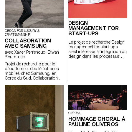
DESIGN
MANAGEMENT FOR
DESIGN FOR LUXURY &
START-UPS
CRAFTSMANSHIP
COLLABORATION
Le projet de recherche Design
AVEC SAMSUNG
management for start-ups
s’est intéressé à l’intégration du
avec Xavier Perrenoud, Erwan
design dans les processus
Bouroullec
d’innovation. Il avait pour
Projet de recherche pour le
objectif de valoriser l’usage du
département des téléphones
design au sein des start-ups
mobiles chez Samsung, en
principalement technologiques
Corée du Sud. Collaboration
et de créer des outils et des
dirigée par Xavier Perrenoud et
méthodologies pour favoriser
sous la supervision d’Erwan
la collaboration entre designers
Bouroullec, et réalisées par les
et entrepreneurs.
étudiant.e.s du MAS in Design
for Luxury & Craftsmanship. Le
résultat a permis la réalisation
d’un catalogue d’idées et
CINEMA
d’inspirations destiné aux
HOMMAGE CHORAL À
équipes de la marque.
PAULINE OLIVEROS