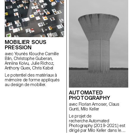
matière de design industriel,
le chariot et la dégustation à
mais aussi challenger et
table.
remettre en question leurs
produits existants. Vidéo ECAL x
Stadler Form - Agnes Murmann
Vidéo ECAL x Stadler Form -
Alex Nguyen Vidéo ECAL x
Stadler Form - Stéphane
Mischler Vidéo ECAL x Stadler
MOBILIER SOUS
Form - Lucie Herter Vidéo ECAL
PRESSION
x Stadler Form - Alexandre
avec Younès Klouche Camille
Desarzens Vidéo ECAL x
Blin, Christophe Guberan,
Stadler Form - Constance
Anniina Koivu, Julie Richoz,
Thiessoz
Anthony Guex, Chris Kabel
Le potentiel des matériaux à
mémoire de forme appliqués
au design de mobilier.
AUTOMATED
PHOTOGRAPHY
avec Florian Amoser, Claus
Gunti, Milo Keller
Le projet de
recherche Automated
Photography (2019-2021) est
dirigé par Milo Keller dans le