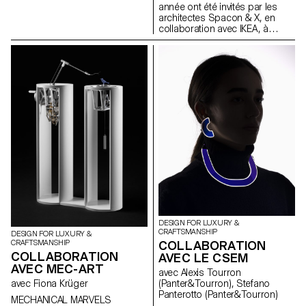
19 juin 2022 au Grand Palais
année ont été invités par les
souvent trépidantes et parfois
Ephémère à Paris. A cette
architectes Spacon & X, en
même chaotiques, La Regatta
occasion, le Bachelor Media &
collaboration avec IKEA, à
évoque un sentiment de paix et
Interaction Design de l’ECAL
concevoir un abri pour un
de calme.
sera représenté à plusieurs
événement à Helsingborg, en
titres.
Suède. Cet abri fait partie du
camp Tillsammans ("Tous
ensemble"). L'objectif était de
concevoir une
microarchitecture qui réponde
aux préoccupations actuelles,
favorise les interactions
sociales et offre une expérience
de vie unique.
DESIGN FOR LUXURY &
CRAFTSMANSHIP
DESIGN FOR LUXURY &
COLLABORATION
CRAFTSMANSHIP
COLLABORATION
AVEC LE CSEM
AVEC MEC-ART
avec Alexis Tourron
(Panter&Tourron), Stefano
avec Fiona Krüger
Panterotto (Panter&Tourron)
MECHANICAL MARVELS