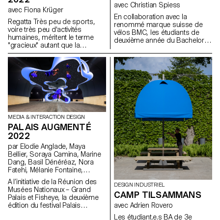
avec Christian Spiess
avec Fiona Krüger
En collaboration avec la
Regatta Très peu de sports,
renommé marque suisse de
voire très peu d'activités
vélos BMC, les étudiants de
humaines, méritent le terme
deuxième année du Bachelor
"gracieux" autant que la
en design industriel, sous la
pratique de l’aviron. Les
direction de Stéphane Halmaï-
longues embarcations
Voisard, responsable du
profilées qui coupent l'eau
programme, et de Christian
comme un stiletto et laissent à
Spiess, designer suisse et
peine une ondulation comptent
passionné de vélo, présentent
parmi les formes les plus
une collection d'accessoires
élégantes de déplacement
pratiques et colorés pour les
humain sur terre. Ce sentiment
trajets quotidiens en vélo.
de grâce cache à la fois
MEDIA & INTERACTION DESIGN
l'incroyable puissance des
PALAIS AUGMENTÉ
rameurs et la précision de leur
2022
embarcation. L'Epée 1839
par Elodie Anglade, Maya
exploite et rend hommage à la
Bellier, Soraya Camina, Marine
grâce de la godille avec La
Dang, Basil Dénéréaz, Nora
Regatta, une élégante horloge
Fatehi, Mélanie Fontaine,
verticale qui évoque la forme
Sébastien Galera Larios, Evan
d'une longue et fine godille,
A l’initiative de la Réunion des
DESIGN INDUSTRIEL
Kelly, Jamy Herrmann, Bogdan
avec la puissance (réserve de
Musées Nationaux – Grand
CAMP TILSAMMANS
Nastase, Michael Pica, Jorge
marche de 8 jours) et la
Palais et Fisheye, la deuxième
Reis, Nathanaël Vianin, Julie
précision du plus élégant des
avec Adrien Rovero
édition du festival Palais
Ryser
sports horlogers. Alors que
Augmenté se tiendra du 17 au
Les étudiant.e.s BA de 3e
nos vies modernes sont