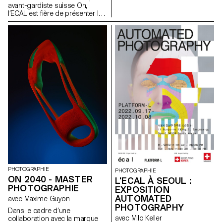
fantastiques. En plus des
séduisants, réfléchis et
avant-gardiste suisse On,
impressions monumentales
engageants - témoignent des
l’ECAL est fière de présenter le
sur tissu, des coussins-images
pouvoirs créatifs d'une
travail interdisciplinaire réalisé
géants invitent le public à
génération émergente et de
conjointement par les
s'allonger et à célébrer la
l'attrait durable de la nature
étudiant·e·s de 2e année des
fluidité des genres et les
pour nous tous.
Masters Design de produit,
définitions toujours
Photographie et Type Design.
changeantes de la beauté et de
l'expression de soi.
PHOTOGRAPHIE
PHOTOGRAPHIE
ON 2040 - MASTER
L'ECAL À SEOUL :
PHOTOGRAPHIE
EXPOSITION
AUTOMATED
avec Maxime Guyon
PHOTOGRAPHY
Dans le cadre d’une
avec Milo Keller
collaboration avec la marque