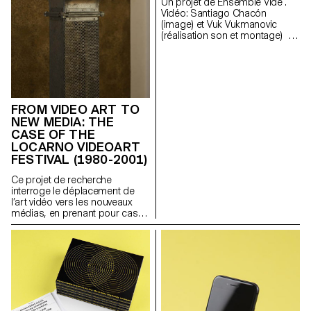
Un projet de Ensemble Vide .
Vidéo: Santiago Chacón
(image) et Vuk Vukmanovic
(réalisation son et montage) -
étudiants en Master Cinéma
FROM VIDEO ART TO
NEW MEDIA: THE
CASE OF THE
LOCARNO VIDEOART
FESTIVAL (1980-2001)
Ce projet de recherche
interroge le déplacement de
l’art vidéo vers les nouveaux
médias, en prenant pour cas
d’étude une manifestation
importante mais peu étudiée, le
VideoArt Festival de Locarno
(1980-2001) constitue un
espace pionnier dans la
diffusion de l’art vidéo en
Europe et un lieu d’interrogation
des arts électroniques qui s’est