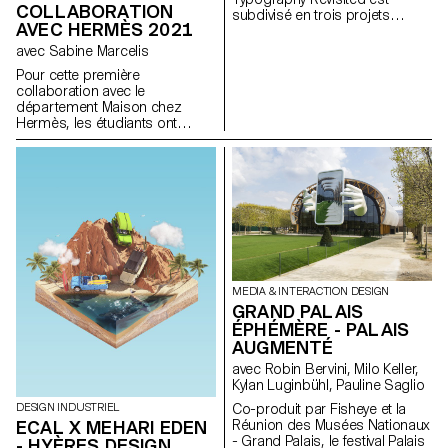
COLLABORATION
processus en documentant
subdivisé en trois projets
AVEC HERMÈS 2021
l'état spontané de leur propre
sectoriels : ‘Principles of
maison et de l'environnement
Education’, ‘Networks of
avec Sabine Marcelis
d'autres personnes afin de
Practice’ et ‘Strategies of
Pour cette première
révéler la manière dont ils·elles
Dissemination’. Agendé sur
collaboration avec le
interagissent avec les produits,
trois ans, il s’agit de la
département Maison chez
et d'identifier la manière dont
collaboration la plus vaste dans
Hermès, les étudiants ont
les objets sont utilisés comme
le domaine du design depuis la
travaillé sur le thème du miroir,
inspiration directe pour leur
création du FNS.
sous la direction de la designer
design.
Sabine Marcelis.
MEDIA & INTERACTION DESIGN
GRAND PALAIS
ÉPHÉMÈRE - PALAIS
AUGMENTÉ
avec Robin Bervini, Milo Keller,
Kylan Luginbühl, Pauline Saglio
Co-produit par Fisheye et la
DESIGN INDUSTRIEL
Réunion des Musées Nationaux
ECAL X MEHARI EDEN
- Grand Palais, le festival Palais
- HYÈRES DESIGN