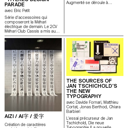
Augmenté se déroule à
PARADE
l’intérieur du Grand Palais
avec Elric Petit
Éphémère. Exceptionnellement,
en partenariat avec
Série d’accessoires qui
l’ECAL/Ecole cantonale d’art de
composeront la Méhari
Lausanne, des oeuvres de
électrique de demain. Le 2CV
réalité augmentée sont
Méhari Club Cassis a mis au
accessibles depuis ce point,
point une version électrique de
sur la façade du Grand Palais
l’iconique Citroën sortie en
Éphémère les 19 et 20 juin 2
1968 : l’EDEN. Dès son origine,
021.
cette voiture était destinée aux
sports et aux loisirs estivaux.
Aujourd’hui, notre regain
d’intérêt pour les activités de
plein air associé à une
technologie électrique rend ce
véhicule d’autant plus attractif.
THE SOURCES OF
C’est dans cette perspective
JAN TSCHICHOLD’S
que les étudiant·e·s de 2e
THE NEW
année en Bachelor Design
Industriel, sous la direction du
TYPOGRAPHY
designer Elric Petit, proposent
avec Davide Fornari, Matthieu
une série d’accessoires qui
Cortat, Jonas Berthod, Chiara
composeront la Méhari
Barbieri
électrique de demain. Ce projet
AIZI / AI字 / 爱字
a été réalisé en partenariat avec
L’essai précurseur de Jan
le 2CV Méhari Club Cassis, à
Tschichold, Die neue
Création de caractères
l’initiative de la structure
Typographie (La nouvelle