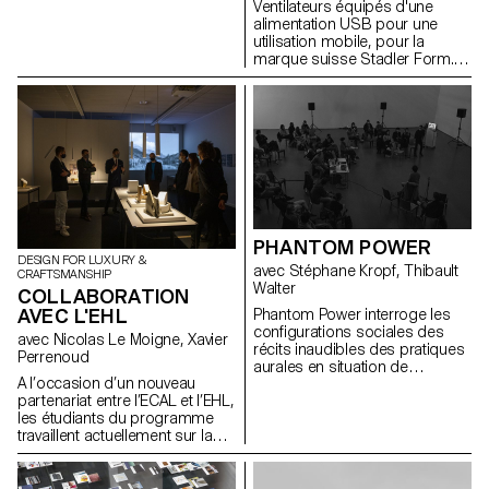
Ventilateurs équipés d'une
alimentation USB pour une
utilisation mobile, pour la
marque suisse Stadler Form.
Stadler Form est une société
suisse qui produit des
ventilateurs, humidificateurs,
purificateurs et d'autres
appareils de traitement de l'air.
Pour ce projet, les étudiant·e·s
de 2e année en Bachelor
Design Industriel, sous la
direction du designer Christian
Spiess, devaient fabriquer un
PHANTOM POWER
ventilateur "personnel", équipé
DESIGN FOR LUXURY &
d'une alimentation USB pour
avec Stéphane Kropf, Thibault
CRAFTSMANSHIP
une utilisation mobile. Ils ont dû
Walter
COLLABORATION
réfléchir à de nouveaux
AVEC L'EHL
Phantom Power interroge les
scénarios et contextes dans
configurations sociales des
lesquels un petit ventilateur
avec Nicolas Le Moigne, Xavier
récits inaudibles des pratiques
serait utile. Ils étaient libres
Perrenoud
aurales en situation de
d'explorer différents scénarios
A l’occasion d’un nouveau
performance et d’installation
d'utilisation, matériaux, etc.
partenariat entre l’ECAL et l’EHL,
sonore publique.
autres que ceux qui figurent
les étudiants du programme
actuellement dans le catalogue
travaillent actuellement sur la
Stadler Form. Les projets
thématique du fromage à
devaient répondre aux normes
travers trois situations
élevées de Stadler Form en
spécifiques : la cave à fromage,