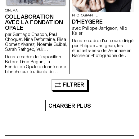
traversant notre Smartphone et
de mettre en question son
statut d’objet "total".
CINEMA
COLLABORATION
PHOTOGRAPHIE
D'HEYGERE
AVEC LA FONDATION
OPALE
avec Philippe Jarrigeon, Milo
Keller
par Santiago Chacon, Paul
Choquet, Nina Defontaine, Elisa
Dans le cadre d’un cours dirigé
Gomez Alvarez, Noémie Guibal,
par Philippe Jarrigeon, les
Sarah Rathgeb, Vuk
étudiants-es-x de 2e année en
Vukmanovic, Lucas del Fresno
Bachelor Photographie de
Dans le cadre de l’exposition
l’ECAL/Ecole cantonale d’art de
Before Time Began , la
Lausanne ont été amené-es-x à
Fondation Opale a donné carte
travailler dans l’univers des
blanche aux étudiants du
bijoux et accessoires chers à
Master Cinéma ECAL/HEAD
D’heygere. Entre luxe et
pour partager leur
FILTRER
ordinaire, réalité et
interprétation
représentation, les étudiants-
cinématographique de l’art
es-x ont ainsi proposé des
aborigène contemporain à
nouvelles clefs de lecture aux
travers sept court-métrages.
CHARGER PLUS
pièces à l’esprit provocateur et
minimaliste.