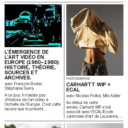
cadre du MA en photographie
de l’ECAL/Ecole cantonale d’art
de Lausanne. Il s'inscrit dans le
prolongement du projet de
recherche Augmented
Photography, qui s’est déroulé
également à l’ECAL (2016-
2017).
L’ÉMERGENCE DE
L’ART VIDÉO EN
EUROPE (1960–1980):
HISTOIRE, THÉORIE,
SOURCES ET
ARCHIVES.
PHOTOGRAPHIE
avec François Bovier,
CARHARTT WIP ×
Stéphanie Serra
ECAL
A ce jour, il n’existe pas
avec Nicolas Poillot, Milo Keller
d’histoire de l’art vidéo à
Au début de cette
l’échelle de l’Europe. C’est cette
année, Carhartt WIP s'est
lacune que le présent
associé avec l’ECAL/Ecole
programme de recherche
cantonale d'art de Lausanne,
propose de combler. Tout
en invitant des étudiant-e-x-s en
d’abord en réunissant des
Bachelor Photographie à
données sur les artistes, les