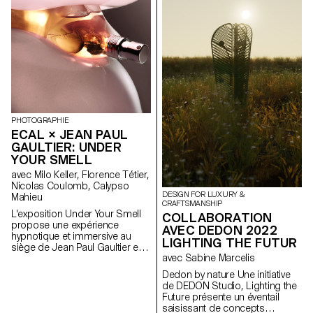
l'esprit d'Artek et de ses
fondateurs, les produits
favorisent une fabrication
responsable et cherchent à
mettre en valeur les matériaux
naturels qui ont servi à produire
ces objets.
PHOTOGRAPHIE
ECAL × JEAN PAUL
GAULTIER: UNDER
YOUR SMELL
avec Milo Keller, Florence Tétier,
Nicolas Coulomb, Calypso
DESIGN FOR LUXURY &
Mahieu
CRAFTSMANSHIP
L'exposition Under Your Smell
COLLABORATION
propose une expérience
AVEC DEDON 2022
hypnotique et immersive au
LIGHTING THE FUTUR
siège de Jean Paul Gaultier en
avec Sabine Marcelis
imaginant de nouvelles
définitions de beauté et
Dedon by nature Une initiative
d’expression corporelle. Sous
de DEDON Studio, Lighting the
la direction de Florence Tétier
Future présente un éventail
et Nicolas Coulomb, les
saisissant de concepts