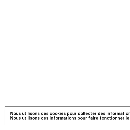
Schneider-Dulgu
graphiste et as
l’ECAL. D’un poi
concepts princip
l’accrochage tel
point fort rési
respecter la mis
en lumière le ré
L’essai est impr
catalogue, qui 
force et de déta
Nous utilisons des cookies pour collecter des information
Nous utilisons ces informations pour faire fonctionner le