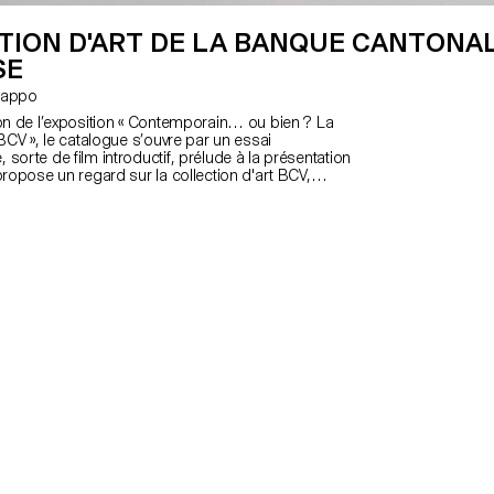
TION D'ART DE LA BANQUE CANTONA
SE
s Rappo
ion de l’exposition « Contemporain… ou bien ? La
 BCV », le catalogue s’ouvre par un essai
sorte de film introductif, prélude à la présentation
propose un regard sur la collection d'art BCV,
e la scène artistique vaudoise, et montre ses
giées avec les artistes et leurs projets, en cette
ce à l'oeil des photographes Michal Florence
e Simon-Vermot, étudiantes du Master Art
CAL/Ecole cantonale d’art de Lausanne, le lecteur
ouvrir les oeuvres dans des contextes inhabituels,
liers, de la rencontre avec les artistes, aux
 espaces de la banque ; des lieux de leur
leur fabrication, à leur statut d’objet d’art et de
sai visuel offre un aperçu unique sur la création
le Canton de Vaud et sur le soutien actif de la BCV.
si, par son contenu et par le regard des
e référence et un éclairage sur la vie d’artiste ici
Outre les deux photographes, le design graphique
n du catalogue bénéficient du travail de Simon
rina Tauer, également étudiants du Master Art
 que de l’implication de François Rappo,
projet pour le Master Art Direction, Anouk