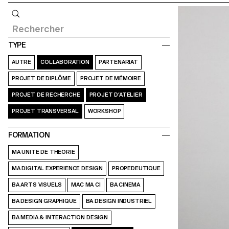
Requête
TYPE
AUTRE
COLLABORATION
PARTENARIAT
PROJET DE DIPLÔME
PROJET DE MÉMOIRE
PROJET DE RECHERCHE
PROJET D’ATELIER
PROJET TRANSVERSAL
WORKSHOP
FORMATION
MA UNITE DE THEORIE
MA DIGITAL EXPERIENCE DESIGN
PROPEDEUTIQUE
BA ARTS VISUELS
MAC MA CI
BA CINEMA
BA DESIGN GRAPHIQUE
BA DESIGN INDUSTRIEL
BA MEDIA & INTERACTION DESIGN