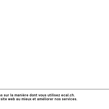
erov, photographe et intervenante, Robert Huber,
sistant, et Alexis Georgacopoulos, directeur de
nt de vue graphique, l’ouvrage repose sur trois
aux. En premier lieu, on retrouve le déroulé de
 qu’il est présenté dans l’exposition. Le second
de dans un système qui permet de traduire et de
e à l'échelle des oeuvres. Quant au dernier, il met
seau artistique vaudois par le biais de divers jalons.
imé sur un papier nature, distinct du corps du
est lui imprimé sur papier couché, donnant plus de
il aux oeuvres de la collection.
s sur la manière dont vous utilisez ecal.ch.
 site web au mieux et améliorer nos services.