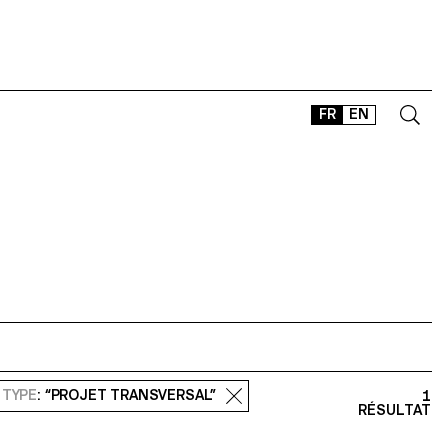
FR
EN
CONTACT
SHOP
TYPEFACES
OFFLINE-ONLINE
Instagram
Facebook
LinkedIn
Vimeo
Tikt
TYPE
: “PROJET TRANSVERSAL”
1
RÉSULTAT