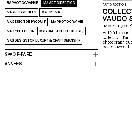
BA PHOTOGRAPHIE
MA ART DIRECTION
ART DIRECTION
COLLEC
MA ARTS VISUELS
MA CINEMA
VAUDOI
MA DESIGN DE PRODUIT
MA PHOTOGRAPHIE
avec Françoi
MA TYPE DESIGN
MAS DRDI (EPFL+ECAL LAB)
Edité à l’occas
collection d’art
MAS DESIGN FOR LUXURY & CRAFTSMANSHIP
photographique, 
des oeuvres. Il 
acteur majeur d
SAVOIR-FAIRE
relations privilé
année 2012. Grâ
ANNÉES
Schorro et Prun
Direction de l’E
est invité à déc
qui vont des ate
cimaises et aux
conception et de 
collection. L’es
artistique dans 
Il constitue ain
photographes, un
et maintenant. 
et la réalisatio
Ladoux et Katha
Direction, ainsi
responsable du 