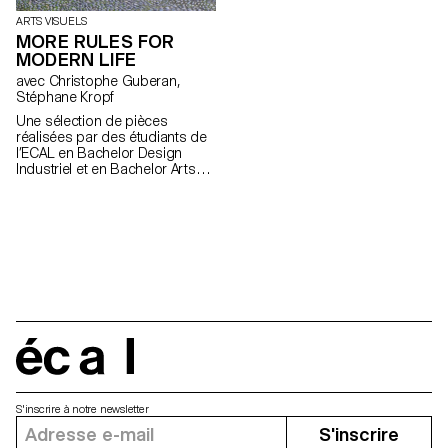
novembre.
novembre.
ARTS VISUELS
MORE RULES FOR
MODERN LIFE
avec Christophe Guberan,
Stéphane Kropf
Une sélection de pièces
réalisées par des étudiants de
l’ECAL en Bachelor Design
Industriel et en Bachelor Arts
Visuels sous la direction de
Christophe Guberan et
Stéphane Kropf. Une exposition
mise en scène par John M
Armleder.
écal
S'inscrire à notre newsletter
S'inscrire