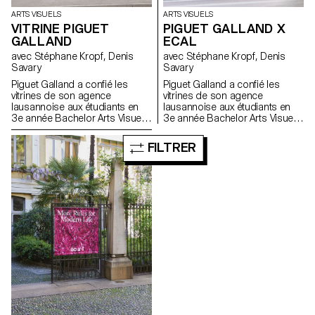
ARTS VISUELS
ARTS VISUELS
VITRINE PIGUET
PIGUET GALLAND X
GALLAND
ECAL
avec Stéphane Kropf, Denis
avec Stéphane Kropf, Denis
Savary
Savary
Piguet Galland a confié les
Piguet Galland a confié les
vitrines de son agence
vitrines de son agence
lausannoise aux étudiants en
lausannoise aux étudiants en
3e année Bachelor Arts Visuels
3e année Bachelor Arts Visuels
de l'ECAL. Un mandat sous
de l'ECAL. Un mandat sous
forme de concours a été lancé
forme de concours a été lancé
FILTRER
dans le cadre du second
dans le cadre du second
semestre 2017 sous l’égide de
semestre 2017 sous l’égide de
Denis Savary, professeur, et
Denis Savary, professeur, et
Stéphane Kropf, responsable
Stéphane Kropf, responsable
de la filière. Le travail d’Iseult
de la filière. Le travail d’Iseult
Perrault a été sélectionné parmi
Perrault a été sélectionné parmi
dix candidats pour inaugurer ce
dix candidats pour inaugurer ce
qui va s’apparenter à un cycle
qui va s’apparenter à un cycle
de deux interventions
de deux interventions
artistiques par année. A
artistiques par année. A
l’occasion du vernissage le
l’occasion du vernissage le
mercredi 21 juin 2017 à 18h,
mercredi 21 juin 2017 à 18h,
un prix lui sera également remis
un prix lui sera également remis
ainsi qu’à Anouk Tschanz, qui
ainsi qu’à Anouk Tschanz, qui
exposera ses œuvres dès
exposera ses œuvres dès