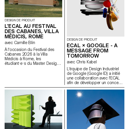
DESIGN DE PRODUIT
L'ECAL AU FESTIVAL
DES CABANES, VILLA
MÉDICIS, ROME
DESIGN DE PRODUIT
avec Camille Blin
ECAL × GOOGLE - A
À l'occasion du Festival des
MESSAGE FROM
Cabanes 2026 à la Villa
TOMORROW
Médicis à Rome, les
avec Chris Kabel
étudiant·e·s du Master Design
de Produit ont été invités à
L'équipe de Design Industriel
développer un projet en lien
de Google (Google ID) a initié
avec le jardin de la Villa, en
une collaboration avec l'ECAL
collaboration avec le célèbre
afin de développer un concept
fabricant italien de
de produit autour du téléphone
céramique Mutina. Les jardins
portable qui soit inspiré d'un
de la Villa offrent un contexte
rituel quotidien. Les étudiant·e·s
historique et spatial riche,
en Master de Design de
propice à l'exploration de
Produit ont été invité·e·s à
l'esthétique, des fonctions et de
imaginer un outil innovant
l'interaction avec les visiteurs.
adapté aux habitudes
Les étudiant·e·s ont eu accès à
contemporaines. À travers des
l'ensemble du catalogue Mutina
stroytelling créatifs, ces projets
(carreaux, briques et autres
conceptuels s’intéressent à la