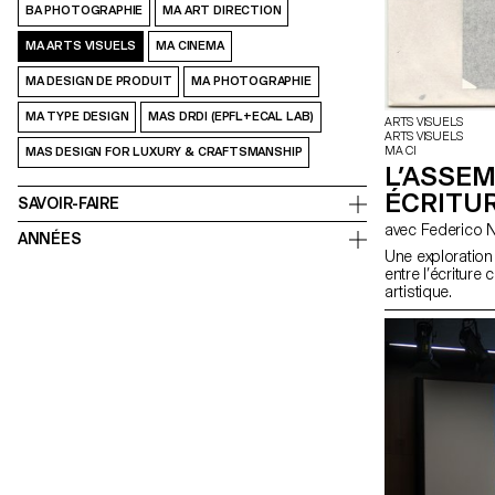
BA PHOTOGRAPHIE
MA ART DIRECTION
MA ARTS VISUELS
MA CINEMA
MA DESIGN DE PRODUIT
MA PHOTOGRAPHIE
MA TYPE DESIGN
MAS DRDI (EPFL+ECAL LAB)
ARTS VISUELS
ARTS VISUELS
MA CI
MAS DESIGN FOR LUXURY & CRAFTSMANSHIP
L’ASSE
ÉCRITU
SAVOIR-FAIRE
avec Federico
ANNÉES
Une exploration
entre l’écriture
artistique.