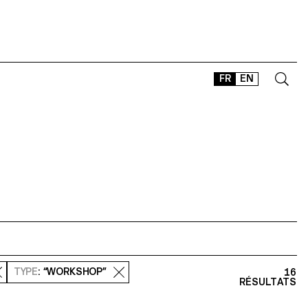
FR
EN
CONTACT
SHOP
TYPEFACES
OFFLINE-ONLINE
Instagram
Facebook
LinkedIn
Vimeo
Tikt
TYPE
: “WORKSHOP”
16
RÉSULTATS