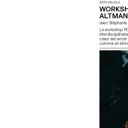
ARTS VISUELS
WORKSH
ALTMA
Le workshop PO
interdisciplinai
cœur est ancré 
comme en témoig
Brodmann. Les d
d'intégrer des s
éléments figurat
conduire à la di