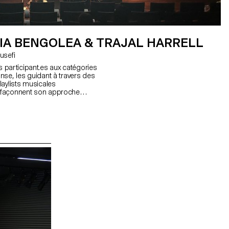
IA BENGOLEA & TRAJAL HARRELL
Shirin Yousefi
les participant.es aux catégories
nse, les guidant à travers des
laylists musicales
 façonnent son approche
Bengolea explorera les notions
tivité, invitant les participants
ité, qu’elle soit réelle ou
et l’expression, elle cherche à
t les manières dont elle peut être
ntexte performatif.