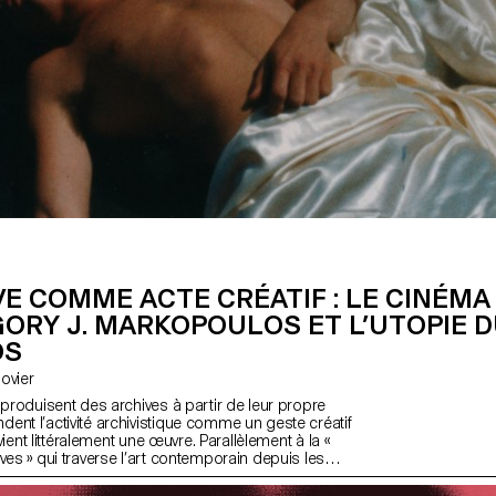
VE COMME ACTE CRÉATIF : LE CINÉM
ORY J. MARKOPOULOS ET L’UTOPIE 
OS
 Bovier
 produisent des archives à partir de leur propre
ent l’activité archivistique comme un geste créatif
devient littéralement une œuvre. Parallèlement à la «
ves » qui traverse l’art contemporain depuis les
projet de recherche interroge l’« agentivité
es archives lorsqu’elles se constituent à partir d’«