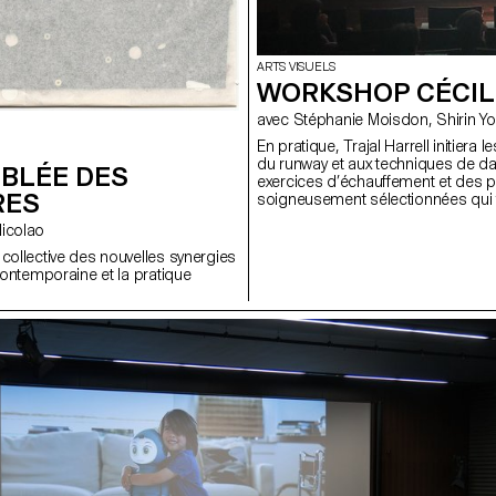
ARTS VISUELS
WORKSHOP CÉCIL
avec Stéphanie Moisdon, 
En pratique, Trajal Harrell initiera 
du runway et aux techniques de da
MBLÉE DES
exercices d’échauffement et des p
RES
soigneusement sélectionnées qui
artistique. Parallèlement, Cecilia 
 Nicolao
d’auto-représentation et de performa
à une réflexion dynamique sur l’ident
 collective des nouvelles synergies
construite. À travers le mouvement 
 contemporaine et la pratique
interroger la fluidité de l’identité e
façonnée ou réinventée dans un co