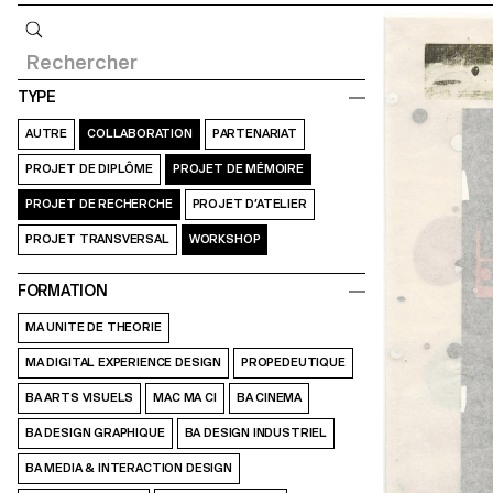
Requête
TYPE
AUTRE
COLLABORATION
PARTENARIAT
PROJET DE DIPLÔME
PROJET DE MÉMOIRE
PROJET DE RECHERCHE
PROJET D’ATELIER
PROJET TRANSVERSAL
WORKSHOP
FORMATION
MA UNITE DE THEORIE
MA DIGITAL EXPERIENCE DESIGN
PROPEDEUTIQUE
BA ARTS VISUELS
MAC MA CI
BA CINEMA
BA DESIGN GRAPHIQUE
BA DESIGN INDUSTRIEL
BA MEDIA & INTERACTION DESIGN