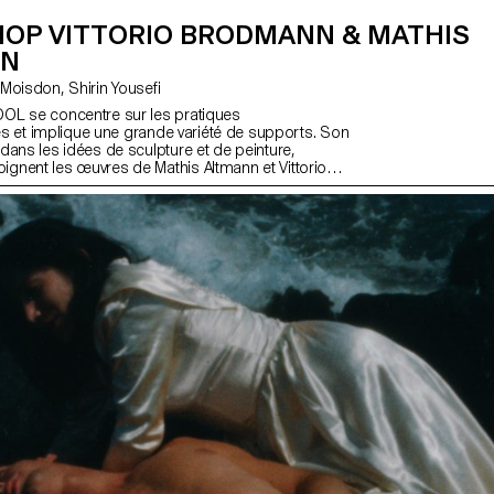
OP VITTORIO BRODMANN & MATHIS
NN
avec Stéphanie Moisdon, Shirin Yousefi
OL se concentre sur les pratiques
res et implique une grande variété de supports. Son
dans les idées de sculpture et de peinture,
nent les œuvres de Mathis Altmann et Vittorio
eux artistes explorent des techniques permettant
tructures narratives, mettant en évidence des
ifs tout en étudiant comment l'abstraction peut
storsion, au grotesque et au fantastique.