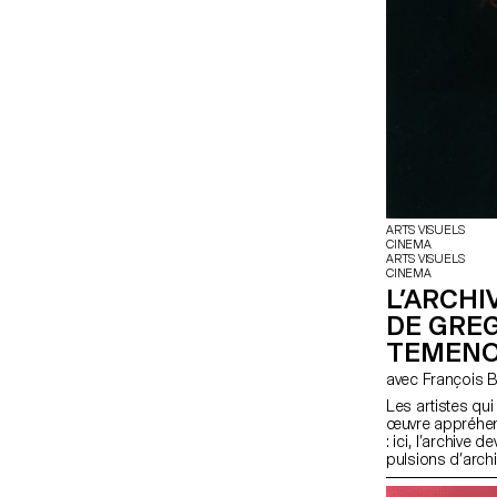
ARTS VISUELS
CINEMA
ARTS VISUELS
CINEMA
L’ARCHI
DE GREG
TEMEN
avec François
Les artistes qui
œuvre appréhend
: ici, l’archive 
pulsions d’archi
années 1960, ce 
performative » d