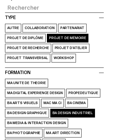
TYPE
AUTRE
COLLABORATION
PARTENARIAT
PROJET DE DIPLÔME
PROJET DE MÉMOIRE
PROJET DE RECHERCHE
PROJET D’ATELIER
PROJET TRANSVERSAL
WORKSHOP
FORMATION
MA UNITE DE THEORIE
MA DIGITAL EXPERIENCE DESIGN
PROPEDEUTIQUE
BA ARTS VISUELS
MAC MA CI
BA CINEMA
BA DESIGN GRAPHIQUE
BA DESIGN INDUSTRIEL
BA MEDIA & INTERACTION DESIGN
BA PHOTOGRAPHIE
MA ART DIRECTION