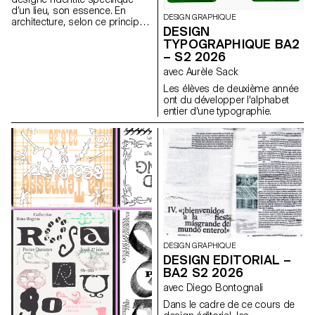
d’un lieu, son essence. En
DESIGN GRAPHIQUE
architecture, selon ce principe,
DESIGN
les caractéristiques uniques
TYPOGRAPHIQUE BA2
d’un lieu sont prolongées dans
– S2 2026
une réalisation. Les élèves de
2ème année en Design
avec Aurèle Sack
graphique ont travaillé sur une
Les élèves de deuxième année
communication basée sur ce
ont du développer l'alphabet
principe et sur la réalisation
entier d'une typographie.
architecturale qui s’y réfère afin
d’en faire la promotion, ou de
prolonger la communication du
lieu.
DESIGN GRAPHIQUE
DESIGN EDITORIAL –
BA2 S2 2026
avec Diego Bontognali
Dans le cadre de ce cours de