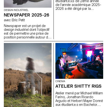
étudiant.e.x.s de 2ème année
usages, son contenu, ses
de l'année académique 2025-
contraintes fonctionnelles, et
2026 a été dirigé par la
ses principes clés: cohérence,
DESIGN INDUSTRIEL
réalisatrice suisse Marie-Elsa
modularité et évolutivité des
NEWSPAPER 2025-26
Sgualdo.
composants graphiques et
avec Elric Petit
interactifs.
Newspaper est un projet de
design industriel dont l’objectif
est de permettre une prise de
position personnelle autour du
sujet de son choix. Le projet
s’appuie sur un article issu de
la presse ou d’un magazine
spécialisé, utilisé comme point
de départ conceptuel et
critique. À travers l’analyse,
l’interprétation et la traduction
de ce contenu écrit, le projet
invite à développer une réflexion
de design, en questionnant les
enjeux, les formes et les
CINEMA
usages liés au thème abordé.
ATELIER SHITTY RIGS
Atelier mené par Michael William
Farino, Jonathan Ricardo
Argudo et Herbert Mayer Donné
aux étudiant.e.s en Bachelor