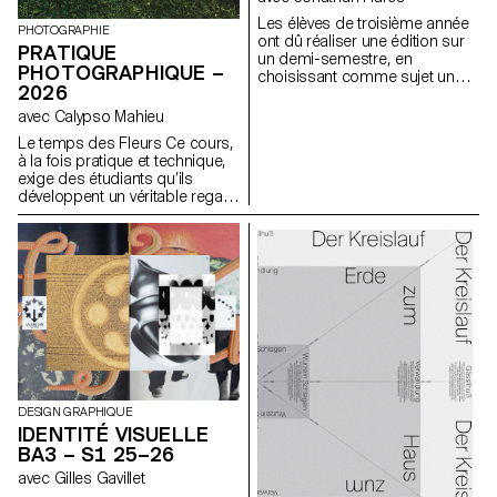
peuvent devenir un espace
Les élèves de troisième année
d’auto-réflexion, miroir de leur
PHOTOGRAPHIE
ont dû réaliser une édition sur
auteur, parfois jusqu’à nourrir
PRATIQUE
un demi-semestre, en
une dimension narcissique.
PHOTOGRAPHIQUE –
choisissant comme sujet un
2026
événement paru dans le journal
à la date du premier cours.
avec Calypso Mahieu
Le temps des Fleurs Ce cours,
à la fois pratique et technique,
exige des étudiants qu’ils
développent un véritable regard
de photographe. Son objectif
est de les initier ou de les
perfectionner à différents
genres photographiques tels
que la nature morte, le portrait,
l’architecture, mais aussi le
documentaire et la mise en
scène. Ces disciplines
demandent une attention
particulière et une grande
rigueur dans le choix des
modèles, des lieux et des
DESIGN GRAPHIQUE
objets. La maîtrise de la
IDENTITÉ VISUELLE
composition, du cadrage et de
BA3 – S1 25–26
la gestion de la lumière, qu’elle
avec Gilles Gavillet
soit naturelle ou artificielle, est