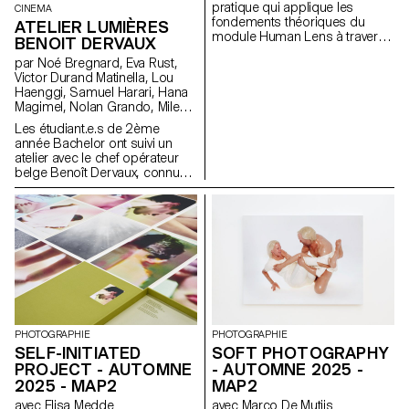
pratique qui applique les
CINEMA
fondements théoriques du
ATELIER LUMIÈRES
module Human Lens à travers
BENOIT DERVAUX
une recherche qualitative
par Noé Bregnard, Eva Rust,
menée en conditions réelles et
Victor Durand Matinella, Lou
la transformation des
Haenggi, Samuel Harari, Hana
enseignements en
Magimel, Nolan Grando, Mileny
propositions de design
Viera de Andrade, Zélia Zanone
concrètes. Les étudiant·e·s ont
Les étudiant.e.s de 2ème
repensé l’expérience humaine
année Bachelor ont suivi un
des services numériques. En
atelier avec le chef opérateur
s’engageant auprès de
belge Benoît Dervaux, connu
personnes réelles via des
pour son travail sur les films
entretiens, des études de
des frères Dardenne. Il a
journaux et d’autres méthodes
notamment signé l'image des
de recherche, ils et elles ont
films suisses Laissez-moi de
défini et prototypé de nouvelles
Maxime Rappaz (2023) et À
orientations pour des services
bras-le-corps de Marie-Elsa
existants, en plaçant
Sgualdo (2025).
l’expérience porteuse de sens
au premier plan.
PHOTOGRAPHIE
PHOTOGRAPHIE
SELF-INITIATED
SOFT PHOTOGRAPHY
PROJECT - AUTOMNE
- AUTOMNE 2025 -
2025 - MAP2
MAP2
avec Elisa Medde
avec Marco De Mutiis