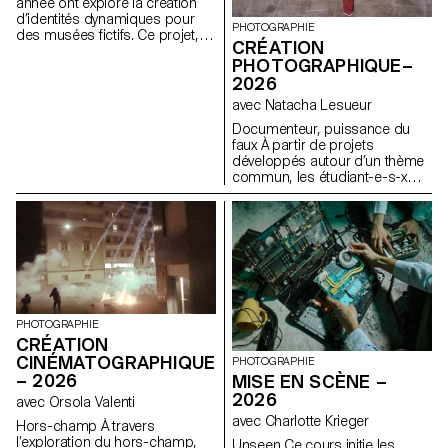
comprenant affiches, flyers,
année ont exploré la création
cartes de visite ainsi qu'une
d’identités dynamiques pour
PHOTOGRAPHIE
affiche animée.
des musées fictifs. Ce projet,
CRÉATION
encadré dans le cadre du
PHOTOGRAPHIQUE–
cours Dynamic Display dirigé
2026
par Angelo Benedetto, les a
amené·e·s à imaginer des
avec Natacha Lesueur
univers graphiques qui
Documenteur, puissance du
expriment le caractère unique
faux À partir de projets
de chaque site d'exposition
développés autour d’un thème
imaginaire.
commun, les étudiant-e-s-x
développent un travail
personnel et approfondi autour
de la thématique du faux-
semblant. Iels construisent un
projet qui joue avec les limites
de la véracité de la
photographie et l'utilisant
comme artifice du mensonge.
PHOTOGRAPHIE
CRÉATION
CINÉMATOGRAPHIQUE
PHOTOGRAPHIE
– 2026
MISE EN SCÈNE –
2026
avec Orsola Valenti
avec Charlotte Krieger
Hors-champ À travers
l’exploration du hors-champ,
Unseen Ce cours initie les