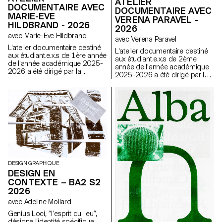
ATELIER
DOCUMENTAIRE AVEC
DOCUMENTAIRE AVEC
MARIE-EVE
VERENA PARAVEL -
HILDBRAND - 2026
2026
avec Marie-Eve Hildbrand
avec Verena Paravel
L'atelier documentaire destiné
L'atelier documentaire destiné
aux étudiant.e.x.s de 1ère année
aux étudiant.e.x.s de 2ème
de l'année académique 2025-
année de l'année académique
2026 a été dirigé par la
2025-2026 a été dirigé par la
réalisatrice suisse Marie-Eve
réalisatrice et anthropologue
Hildbrand.
visuelle française Verena
Paravel.
DESIGN GRAPHIQUE
DESIGN EN
CONTEXTE – BA2 S2
2026
avec Adeline Mollard
Genius Loci, “l’esprit du lieu”,
désigne l’identité spécifique