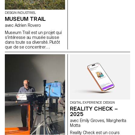
Cinéma et en Design Industriel
DESIGN INDUSTRIEL
MUSEUM TRAIL
avec Adrien Rovero
Museum Trail est un projet qui
s’intéresse au musée suisse
dans toute sa diversité. Plutôt
que de se concentrer
uniquement sur les grandes
institutions largement
fréquentées, le projet explore
ce que signifie aujourd’hui «
musée » dans un pays qui
compte plus de mille structures
muséales, soit l’une des plus
fortes densités au monde.
DIGITAL EXPERIENCE DESIGN
REALITY CHECK –
2025
avec Emily Groves, Margherita
Motta
Reality Check est un cours