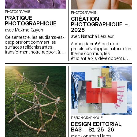
PHOTOGRAPHIE
PHOTOGRAPHIE
PRATIQUE
CRÉATION
PHOTOGRAPHIQUE
PHOTOGRAPHIQUE –
2026
avec Maxime Guyon
avec Natacha Lesueur
Ce semestre, les étudiants-es-
x exploreront comment les
Abracadabra! À partir de
surfaces réfléchissantes
projets développés autour d’un
transforment notre rapport à
thème commun, les
l’image et à l’objet. Elles
étudiant·e·x·s développent un
deviennent des seuils : ce que
travail personnel et approfondi
l’objet montre importe parfois
autour de la notion de « magie »
moins que ce que son reflet
en photographie. Ils et elles
révèle. À la manière d’une
construisent un projet qui
matière photosensible, elles
explore les relations entre
captent et rejouent le monde,
réalité et imaginaire, en
jusqu’à incarner une
mobilisant la photographie
aseptisation technologique et
comme un outil de révélation,
consumériste. Objets-miroirs,
de transformation et
elles perturbent la perception :
d’interprétation du réel.
simulacres, elles distordent,
dédoublent, multiplient ou se
DESIGN GRAPHIQUE
dérobent comme un trompe-
DESIGN EDITORIAL
l’oeil. Elles interrogent le hors-
BA3 – S1 25–26
cadre, montrent ce que l’objet «
voit » plutôt que ce qu’il est, et
avec Jonathan Hares