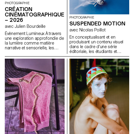
savoir-faire, des recettes,
influences, de ne pas s’en
PHOTOGRAPHIE
lisibilité.
avérés.
satisfaire et de prendre des
CRÉATION
risques.
CINÉMATOGRAPHIQUE
PHOTOGRAPHIE
– 2026
SUSPENDED MOTION
avec Julien Bourdeille
avec Nicolas Poillot
Évènement Lumineux À travers
En conceptualisant et en
une exploration approfondie de
produisant un contenu visuel
la lumière comme matière
dans le cadre d’une série
narrative et sensorielle, les
éditoriale, les étudiants et
étudiants de première année
étudiantes aborderont de
ont réalisé un film au format
manière pratique, créative et
court sur le thème « Événement
professionnelle la notion de
lumineux ». Ce projet les amène
photographie appliquée, en
à apprendre à mener un projet
étroite collaboration avec le
audiovisuel complet tout en
Directeur Artistique Nicolas
s’appropriant les outils de
Poillot.
tournage, de cadrage et de
mouvement caméra.