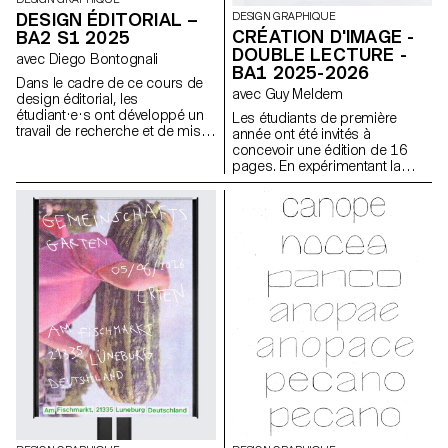
DESIGN ÉDITORIAL –
DESIGN GRAPHIQUE
CRÉATION D'IMAGE -
BA2 S1 2025
DOUBLE LECTURE -
avec Diego Bontognali
BA1 2025-2026
Dans le cadre de ce cours de
avec Guy Meldem
design éditorial, les
étudiant·e·s ont développé un
Les étudiants de première
travail de recherche et de mise
année ont été invités à
en forme de textes autour d’un
concevoir une édition de 16
thème commun. À partir d’une
pages. En expérimentant la
sélection de sources, chaque
bichromie par diverses
projet propose deux éditions
techniques d'impression, ils
au contenu identique, déclinées
ont séquencé une lecture
dans un grand et un petit
double dépendante des
format.
couleurs imprimées.