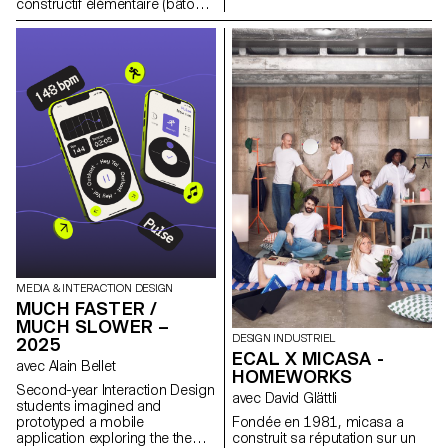
constructif élémentaire (bâtons,
données pleinement
assemblages visibles, structure
fonctionnelle avec une interface
modulable) et d’explorer son
interactive, incluant un
potentiel pour générer de
contrôleur mobile permettant
nouveaux objets et mobiliers
aux utilisateurs de manipuler
adaptés à des usages
l’affichage en temps réel.
contemporains. L’objectif est
Conçu et programmé par des
de comprendre comment cette
étudiants de deuxième année
logique de conception, pensée
en Bachelor Media & Interaction
comme accessible et
Design dans le cadre d’un
économique, peut être
cours enseigné par Gaël Hugo,
actualisée face aux enjeux de
le projet montre comment la
durabilité, de fonctionnalité et
visualisation interactive peut
d’esthétique.
rendre des données
complexes plus accessibles et
engageantes.
MEDIA & INTERACTION DESIGN
MUCH FASTER /
MUCH SLOWER –
DESIGN INDUSTRIEL
2025
ECAL X MICASA -
avec Alain Bellet
HOMEWORKS
Second-year Interaction Design
avec David Glättli
students imagined and
prototyped a mobile
Fondée en 1981, micasa a
application exploring the theme
construit sa réputation sur un