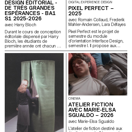
DESIGN ÉDITORIAL -
DIGITAL EXPERIENCE DESIGN
DE TRÈS GRANDES
PIXEL PERFECT –
ESPÉRANCES - BA1
2025
S1 2025-2026
avec Romain Collaud, Frederik
Mahler-Andersen, Lara Défayes
avec Harry Bloch
Pixel Perfect est le projet de
Durant le cours de conception
semestre du module
éditoriale dispensé par Harry
d’orientation Interface Design,
Bloch, les étudiants de
semestre I. Il propose aux
première année ont chacun mis
étudiant·e·s d’appliquer
en page un chapitre du roman
concrètement les méthodes et
Les Grandes Espérances de
principes abordés dans les
Charles Dickens. Une édition
cours Macro UI et Screen
finale regroupant tous les
Grammar, en explorant
chapitres a été réalisée pour
comment les systèmes
l'occasion.
graphiques structurent
l’expérience utilisateur digitale. À
partir de l’analyse d’un site
existant, le projet invite à une
réinterprétation critique et
CINEMA
créative de son identité et de sa
ATELIER FICTION
hiérarchie visuelles. L’enjeu est
AVEC MARIE-ELSA
de concevoir une interface
SGUALDO – 2026
contemporaine, cohérente et
expressive, capable de
avec Marie-Elsa Sgualdo
renouveler le design system
L'atelier de fiction destiné aux
initial tout en respectant ses