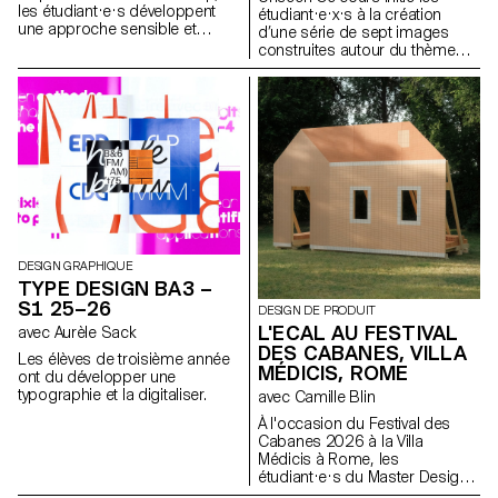
les étudiant·e·s développent
étudiant·e·x·s à la création
une approche sensible et
d’une série de sept images
réflexive de la création
construites autour du thème
audiovisuelle. Lors du
Unseen. Ils et elles apprendront
semestre, les étudiant·e·s sont
à articuler décors,
amenés à réfléchir aux enjeux
personnages et lumières pour
politiques et formels de l’image
créer des mises en scène
en mouvement ainsi qu'aux
fortes et cohérentes. À travers
relations entre le visible et le
une approche pratique et
non-visible.
technique, le cours développe
leur capacité à concevoir un
projet complet, à diriger des
modèles, à travailler la lumière
naturelle ou artificielle et à
collaborer dans des conditions
DESIGN GRAPHIQUE
proches de la réalité
TYPE DESIGN BA3 –
professionnelle. Les
S1 25–26
DESIGN DE PRODUIT
étudiant·e·x·s affineront ainsi
L'ECAL AU FESTIVAL
avec Aurèle Sack
leur regard d’auteur tout en se
DES CABANES, VILLA
préparant aux exigences des
Les élèves de troisième année
mandats éditoriaux et
MÉDICIS, ROME
ont du développer une
commerciaux.
typographie et la digitaliser.
avec Camille Blin
À l'occasion du Festival des
Cabanes 2026 à la Villa
Médicis à Rome, les
étudiant·e·s du Master Design
de Produit ont été invités à