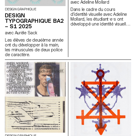
avec Adeline Mollard
Dans le cadre du cours
DESIGN GRAPHIQUE
d’identité visuelle avec Adeline
DESIGN
Mollard, les étudiant·e·s ont
TYPOGRAPHIQUE BA2
développé une identité visuelle
– S1 2025
à partir d’une carte de visite
avec Aurèle Sack
tirée au hasard. En
s’appropriant un élément
Les élèves de deuxième année
graphique et son intitulé,
ont du développer à la main,
chaque projet propose une
les minuscules de deux police
interprétation singulière de
de caractère.
celle-ci. L’identité est déclinée
sur une série de supports, de
la carte de visite au format F4,
comprenant affiches, flyers,
cartes de visite ainsi qu’une
affiche animée.
DESIGN GRAPHIQUE