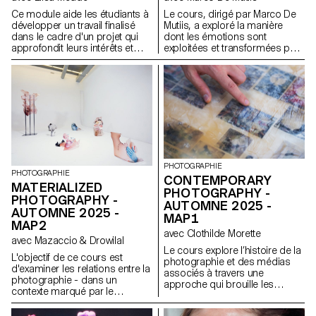
Ce module aide les étudiants à
Le cours, dirigé par Marco De
développer un travail finalisé
Mutiis, a exploré la manière
dans le cadre d'un projet qui
dont les émotions sont
approfondit leurs intérêts et
exploitées et transformées par
leurs recherches. Le module
les pratiques et l'esthétique des
donne l'opportunité de prendre
médias sociaux (par exemple,
certaines des idées, des
la photographie d'influence et
compétences et des thèmes
les images de synthèse, la
explorés au cours du premier
beauté opérationnelle et la
semestre et d'en faire un tout
gentillesse militarisée), ainsi
nouveau travail qui peut
que par les récentes
prendre toutes les formes
technologies de l'image (par
possibles : un livre, une
exemple, les plateformes d'IA
installation, un projet en ligne,
générative et les services de
PHOTOGRAPHIE
une performance.
conversion du texte en image).
PHOTOGRAPHIE
CONTEMPORARY
MATERIALIZED
PHOTOGRAPHY -
PHOTOGRAPHY -
AUTOMNE 2025 -
AUTOMNE 2025 -
MAP1
MAP2
avec Clothilde Morette
avec Mazaccio & Drowilal
Le cours explore l’histoire de la
L'objectif de ce cours est
photographie et des médias
d'examiner les relations entre la
associés à travers une
photographie - dans un
approche qui brouille les
contexte marqué par le
frontières entre culture
numérique - et ses différents
académique et populaire, ainsi
modes de diffusion. Les