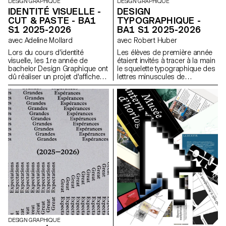
DESIGN GRAPHIQUE
DESIGN GRAPHIQUE
IDENTITÉ VISUELLE -
DESIGN
CUT & PASTE - BA1
TYPOGRAPHIQUE -
S1 2025-2026
BA1 S1 2025-2026
avec Adeline Mollard
avec Robert Huber
Lors du cours d'identité
Les élèves de première année
visuelle, les 1re année de
étaient invités à tracer à la main
bachelor Design Graphique ont
le squelette typographique des
dû réaliser un projet d'affiches
lettres minuscules de
à partir d'un événement tiré au
l'alphabet. L'objectif était de
hasard. Ils ont du définir leur
respecter les proportions, les
propre système visuel et ont
courbes et les axes
exploré une recherche
caractéristiques de chaque
d'affiches typographiques
lettre, tout en portant une
réalisées à la main. L'identité
attention particulière à la
visuelle de l'événement a été
cohérence visuelle et à la
développée au travers d'une
régularité du tracé.
affiche et d'un flyer,
accompagnés d'un carnet de
recherche regroupant
l'ensemble de leur processus
créatif.
DESIGN GRAPHIQUE