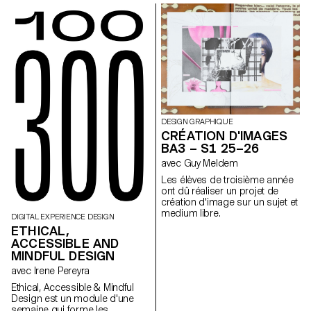
développer un projet en lien
avec le jardin de la Villa, en
collaboration avec le célèbre
fabricant italien de
céramique Mutina. Les jardins
de la Villa offrent un contexte
historique et spatial riche,
propice à l'exploration de
l'esthétique, des fonctions et de
l'interaction avec les visiteurs.
Les étudiant·e·s ont eu accès à
DESIGN GRAPHIQUE
l'ensemble du catalogue Mutina
CRÉATION D'IMAGES
(carreaux, briques et autres
BA3 – S1 25–26
matériaux) pour construire leurs
avec Guy Meldem
installations. Le projet a été
sélectionné et accompagné
Les élèves de troisième année
par le designer français Ronan
ont dû réaliser un projet de
Bouroullec, l'ECAL, la Villa
création d'image sur un sujet et
Médicis et Mutina.
medium libre.
DIGITAL EXPERIENCE DESIGN
ETHICAL,
ACCESSIBLE AND
MINDFUL DESIGN
avec Irene Pereyra
Ethical, Accessible & Mindful
Design est un module d'une
semaine qui forme les