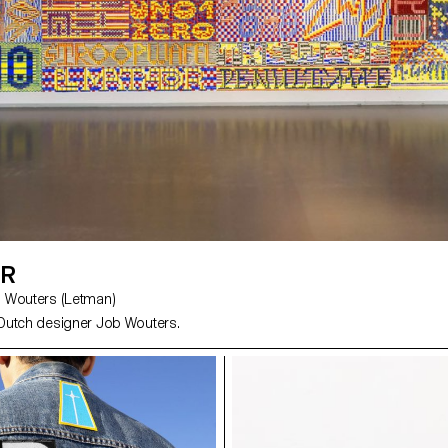
ER
MATD, Job Wouters (Letman)
Dutch designer Job Wouters.