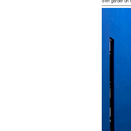
d'en garder un s
un Yearbook. Pr
paires, et ont r
collages, lettra
expérimentations
publication joy
et de personnalit
dernier jour, ch
copie, en souven