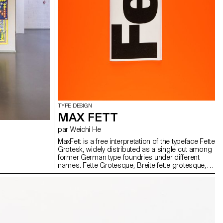
TYPE DESIGN
MAX FETT
par Weichi He
MaxFett is a free interpretation of the typeface Fette
Grotesk, widely distributed as a single cut among
former German type foundries under different
names. Fette Grotesque, Breite fette grotesque,
Fette Steinschrift, Zeitung-Grotesque, Ganz fette
Groteske. This interpretation of the source by
Herrlinger & Schmidt from 1881 is taking a
contemporary approach on heavy squarish
grotesks.