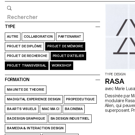
Requête
TYPE
AUTRE
COLLABORATION
PARTENARIAT
PROJET DE DIPLÔME
PROJET DE MÉMOIRE
PROJET DE RECHERCHE
PROJET D’ATELIER
PROJET TRANSVERSAL
WORKSHOP
TYPE DESIGN
RASA
FORMATION
avec Marie Lus
MA UNITE DE THEORIE
Dessinée par Ma
MA DIGITAL EXPERIENCE DESIGN
PROPEDEUTIQUE
modulaire Rasa
Alien, qui peuv
BA ARTS VISUELS
MAC MA CI
BA CINEMA
superposent. Pr
Lusa.
BA DESIGN GRAPHIQUE
BA DESIGN INDUSTRIEL
BA MEDIA & INTERACTION DESIGN