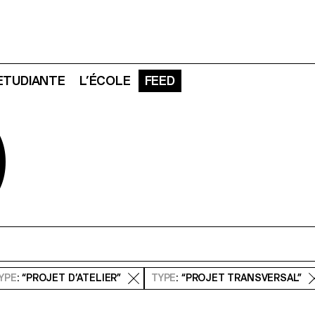
 ETUDIANTE
L’ÉCOLE
FEED
D
YPE
: “PROJET D’ATELIER”
TYPE
: “PROJET TRANSVERSAL”