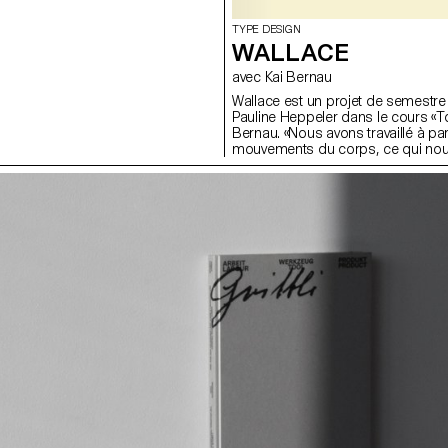
TYPE DESIGN
WALLACE
avec Kai Bernau
Wallace est un projet de semestre 
Pauline Heppeler dans le cours «
Bernau. «Nous avons travaillé à par
mouvements du corps, ce qui nou
types de mécanismes. Dans un pre
ciseaux, et dans un second celui
a été développée plus précisément,
typologie qui permet de traduire 
rotation, de glissade, and une struc
important pour nous de montrer
coordonnent pour ne faire qu’un;
garder, dans la fonte finale, un tra