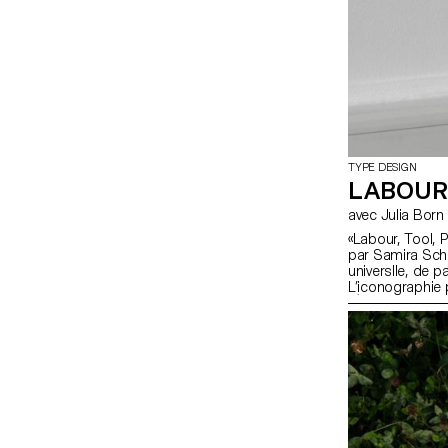
TYPE DESIGN
LABOUR
avec Julia Born
«Labour, Tool, P
par Samira Schne
universlle, de p
L’iconographie
l’École Polytech
d’inventaire de