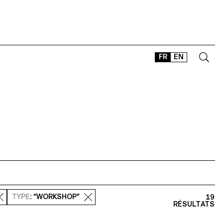
FR
EN
CONTACT
SHOP
TYPEFACES
OFFLINE-ONLINE
Instagram
Facebook
LinkedIn
Vimeo
Tikt
TYPE
: “WORKSHOP”
19
RÉSULTATS