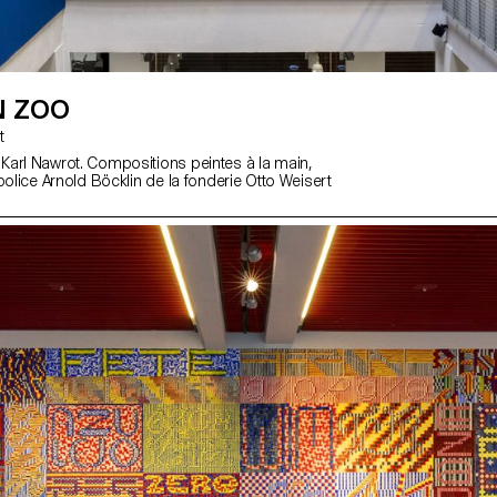
N ZOO
t
arl Nawrot. Compositions peintes à la main,
police Arnold Böcklin de la fonderie Otto Weisert