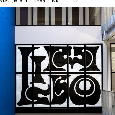
ouvenir, les étudiant·e·s étaient invité·e·s à créer
emière et deuxième années étaient répartis par
éalisé une contribution sur leur partenaire. Dessins,
ges, croquis, motifs, models 3D,... Explorations et
 étaient les bienvenues. Il en a résulté une
euse et colorée, montrant une diversité d'approches
és. Après un effort collectif pour produire le livre le
aque étudiant et étudiante a pu repartir avec une
ir.