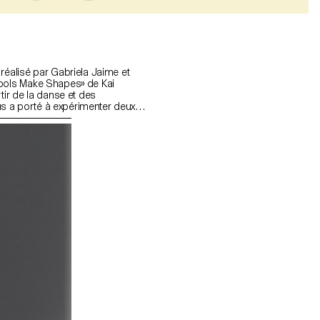
réalisé par Gabriela Jaime et
Tools Make Shapes» de Kai
tir de la danse et des
s a porté à expérimenter deux
mier temps, le principe des
 du compas. Cette seconde piste
 car elle nous offrait une
des mouvements de pivot, de
ture typographique libre. Il était
 comment deux mouvements se
 nous avons donc décider de
cé ouvert.»