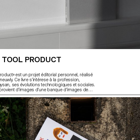
 TOOL PRODUCT
roduct» est un projet éditorial personnel, réalisé
uwly. Ce livre s’intérese à la profession,
aysan, ses évolutions technologiques et sociales.
 provient d’images d’une banque d’images de
nique Fédérale de Zürich, ainsi que des livres
 son grand-père et son arrière-grand-père.