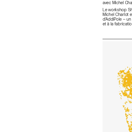
Le workshop Sho
Michel Charlot 
d’AddiPole — un
et à la fabricat
étudiant·e·s aut
des technologi
collaboration a