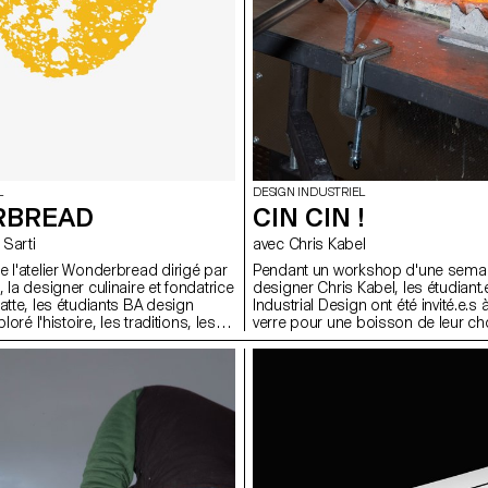
L
DESIGN INDUSTRIEL
RBREAD
CIN CIN !
a Sarti
avec Chris Kabel
e l'atelier Wonderbread dirigé par
Pendant un workshop d'une semai
 la designer culinaire et fondatrice
designer Chris Kabel, les étudiant.
atte, les étudiants BA design
Industrial Design ont été invité.e.s
loré l'histoire, les traditions, les
verre pour une boisson de leur choi
cettes liés au pain, afin d'imaginer
s'agisse d'un cocktail, d'une bière 
ins uniques.
Negroni traditionnel ou simplement
eau pour étancher leur soif. Les d
reflètent les caractéristiques de l
soulignent la façon dont la boisso
servie et bue. Tous les verres ont 
dans la cour de l'ECAL avec le sou
artisan.e.s du fabricant de verre s
Niesenglass.