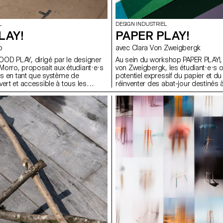
L
DESIGN INDUSTRIEL
LAY!
PAPER PLAY!
o
avec Clara Von Zweigbergk
OD PLAY, dirigé par le designer
Au sein du workshop PAPER PLAY!, 
orro, proposait aux étudiant·e·s
von Zweigbergk, les étudiant·e·s o
ois en tant que système de
potentiel expressif du papier et du
ert et accessible à tous les
réinventer des abat-jour destinés 
f était de stimuler la créativité et
de plafond, muraux, sur pied, de c
n à travers la conception de
ou portables. L’accent a été mis s
s et reconfigurables, exploitant
l’expérimentation et le jeu — en test
s et les contraintes du matériau,
possibilités et les limites du papier
une approche formelle trop
de la couleur et de la forme pour
nouvelles expressions lumineuses