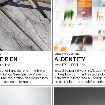
L
DESIGN INDUSTRIEL
E RIEN
AI.DENTITY
ouroullec
avec EPFL+ECAL Lab
esigner français renommé Erwan
Encadrés par l’EPFL + ECAL Lab, l
workshop "Presque Rien" s'est
ont exploré comment les technolog
ne exploration des possibilités
peuvent être intégrées au design 
le site de sa ferme
améliorer la fonctionnalité et enrich
récemment rénovée. Le projet
utilisateur. Au cours de cette semain
nevas ouvert, encourageant les
étudiants du BA ont étudié les fo
ign industriel de l'ECAL à
théoriques de l’IA tout en expérim
éthodes traditionnelles de
applications pratiques à travers di
roblèmes.
d’usage.