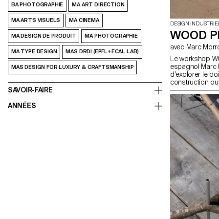
BA PHOTOGRAPHIE
MA ART DIRECTION
MA ARTS VISUELS
MA CINEMA
DESIGN INDUSTRIE
WOOD P
MA DESIGN DE PRODUIT
MA PHOTOGRAPHIE
avec Marc Morr
MA TYPE DESIGN
MAS DRDI (EPFL+ECAL LAB)
Le workshop WO
espagnol Marc M
MAS DESIGN FOR LUXURY & CRAFTSMANSHIP
d’explorer le b
construction ouv
SAVOIR-FAIRE
publics. L’objecti
l’expérimentatio
ANNÉES
modules ludique
les potentialité
tout en évitant 
enfantine.