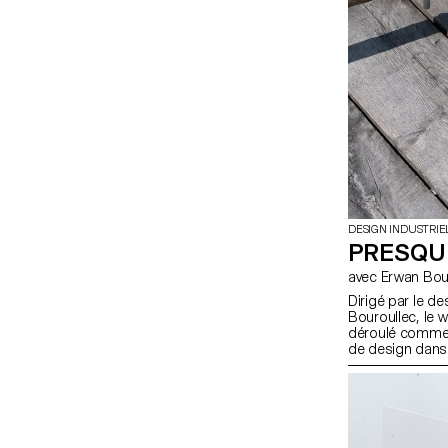
DESIGN INDUSTRIE
PRESQU
avec Erwan B
Dirigé par le d
Bouroullec, le 
déroulé comme u
de design dans 
bourguignonne 
prévoyait un ca
étudiants en des
s'écarter des m
résolution de p