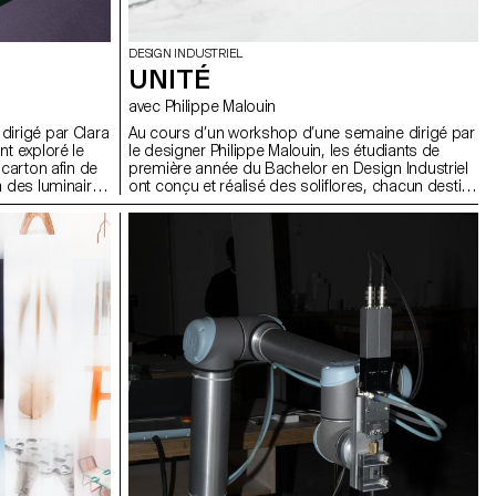
DESIGN INDUSTRIEL
UNITÉ
avec Philippe Malouin
dirigé par Clara
Au cours d’un workshop d’une semaine dirigé par
nt exploré le
le designer Philippe Malouin, les étudiants de
 carton afin de
première année du Bachelor en Design Industriel
à des luminaires
ont conçu et réalisé des soliflores, chacun destiné
hevet, de table
à accueillir une fleur unique de leur choix.
ur
ant les
, de la lumière,
 développer de
.