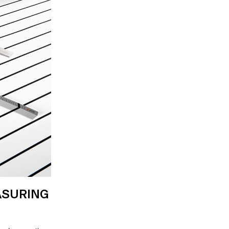
à créer de la céramique de table autour du thème
"Abondance & Rareté" à partir de terre
vernaculaire collectée dans les bois de Sauvabelin
à Lausanne. Les étudiants et l'équipe n'ont pas
hésité à se tacher les mains (et les vêtements)
pour pétrir, tourner, former, émailler et cuire de la
céramique de table qui raconte une histoire.
ASURING