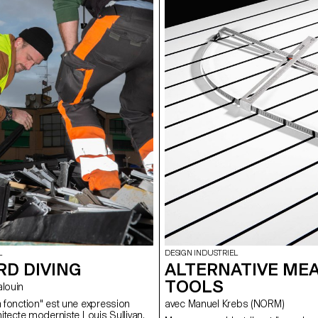
L
DESIGN INDUSTRIEL
RD DIVING
ALTERNATIVE ME
TOOLS
Malouin
a fonction" est une expression
avec Manuel Krebs (NORM)
chitecte moderniste Louis Sullivan.