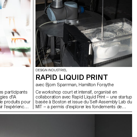
DESIGN INDUSTRIEL
RAPID LIQUID PRINT
avec Bjorn Sparrman, Hamilton Forsythe
es participants
Ce workshop court et intensif, organisé en
ies d’IA
collaboration avec Rapid Liquid Print — une startup
de produits pour
basée à Boston et issue du Self-Assembly Lab du
ir l’expérience
MIT — a permis d’explorer les fondements de
e d’atelier, les
l’Embedded 3D Printing, en questionnant de
ndements
manière à la fois technique et poétique ce qu’est
entant des
une courbe, une surface ou un volume épaissi
vers cas
lorsqu’il passe du monde numérique à la réalité
physique.