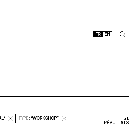
FR
EN
CONTACT
SHOP
TYPEFACES
OFFLINE-ONLINE
Instagram
Facebook
LinkedIn
Vimeo
Tikt
AL”
TYPE
: “WORKSHOP”
51
RÉSULTATS