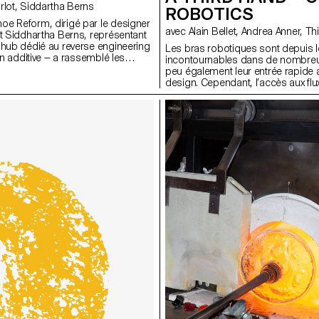
avec Michel Charlot, Siddartha Berns
ROBOTICS
e Reform, dirigé par le designer
et Siddhartha Berns, représentant
 hub dédié au reverse engineering
Les bras robotiques sont depuis
ion additive — a rassemblé les
incontournables dans de nombreuse
our d’une exploration innovante
peu également leur entrée rapide a
es de numérisation 3D, en
design. Cependant, l’accès aux flu
vec le Technopôle Sainte-Croix.
par ces machines reste difficile e
manque évident de ressources de 
communauté. Il en va de même au 
design qui investissent de plus en
d’équipement sans pour autant avo
exploiter. Ce projet de recherche 
appliqués pour explorer et défin
travail exemplaires, capables d'info
utilisateurs.