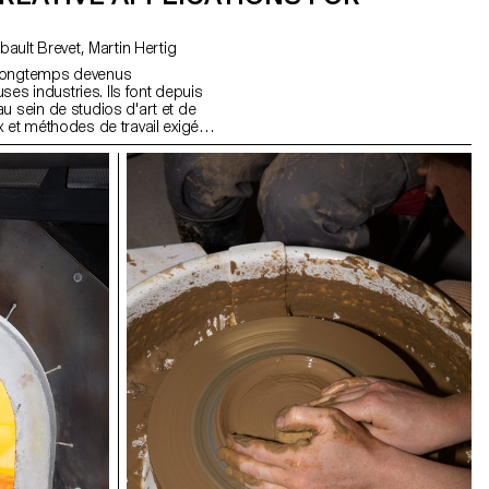
avec Alain Bellet, Andrea Anner, Thibault Brevet, Martin Hertig
 longtemps devenus
s industries. Ils font depuis
u sein de studios d'art et de
x et méthodes de travail exigés
t cela notamment en raison d'un
référence adaptées à cette
sein des écoles d’art et de
 plus souvent dans ce type
ir les ressources pour les
se base sur des cas d’étude
ir un ensemble de méthodes de
rmer et d'inspirer les futurs