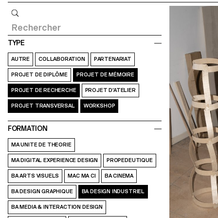
Requête
TYPE
AUTRE
COLLABORATION
PARTENARIAT
PROJET DE DIPLÔME
PROJET DE MÉMOIRE
PROJET DE RECHERCHE
PROJET D’ATELIER
PROJET TRANSVERSAL
WORKSHOP
FORMATION
MA UNITE DE THEORIE
MA DIGITAL EXPERIENCE DESIGN
PROPEDEUTIQUE
BA ARTS VISUELS
MAC MA CI
BA CINEMA
BA DESIGN GRAPHIQUE
BA DESIGN INDUSTRIEL
BA MEDIA & INTERACTION DESIGN