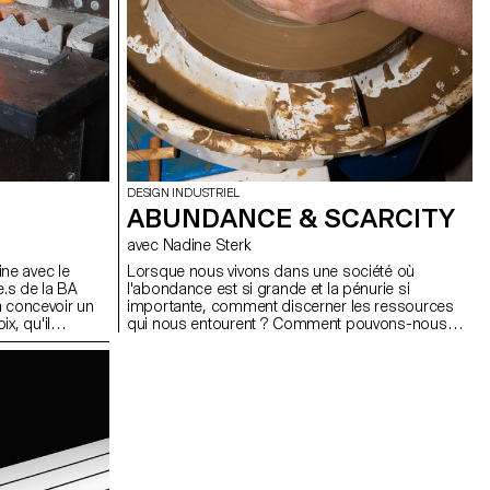
DESIGN INDUSTRIEL
ABUNDANCE & SCARCITY
avec Nadine Sterk
ne avec le
Lorsque nous vivons dans une société où
e.s de la BA
l'abondance est si grande et la pénurie si
 à concevoir un
importante, comment discerner les ressources
x, qu'il
qui nous entourent ? Comment pouvons-nous
fraîche, d'un
nous tourner vers notre environnement pour
 d'un verre à
apprendre d'où viennent les choses, ou comment
esigns finaux
nous pouvons les appliquer dans notre propre vie
a boisson ou
? Plus important encore, comment pouvons-nous
n est préparée,
vivre plus harmonieusement avec la nature en la
été soufflés
respectant et en ne prenant que ce dont nous
tien des
avons besoin ? Dans le cadre du workshop
uisse
conduit par Nadine Sterk de Atelier NL, les
étudiants de BA en Design Industriel ont été invités