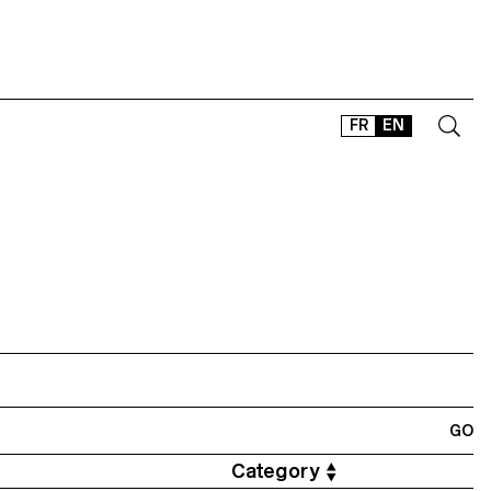
FR
EN
CONTACT
SHOP
TYPEFACES
OFFLINE-ONLINE
Instagram
Facebook
LinkedIn
Vimeo
Tikt
Category