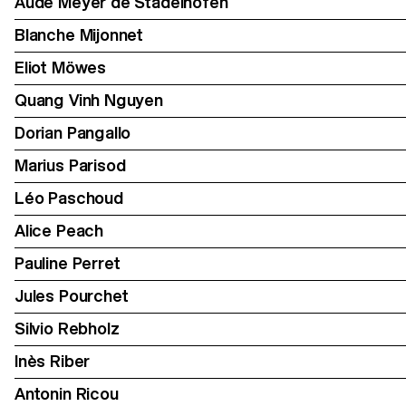
Aude Meyer de Stadelhofen
Blanche Mijonnet
Eliot Möwes
Quang Vinh Nguyen
Dorian Pangallo
Marius Parisod
Léo Paschoud
Alice Peach
Pauline Perret
Jules Pourchet
Silvio Rebholz
Inès Riber
Antonin Ricou