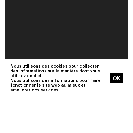
Nous utilisons des cookies pour collecter
des informations sur la manière dont vous
utilisez ecal.ch.
Nous utilisons ces informations pour faire
fonctionner le site web au mieux et
améliorer nos services.
On June 28, 1997, the opening of
l‘elac took place with the first
exhibition of ECAL students’
diploma works in the heart of
Lausanne – the Flon area. The l’elac