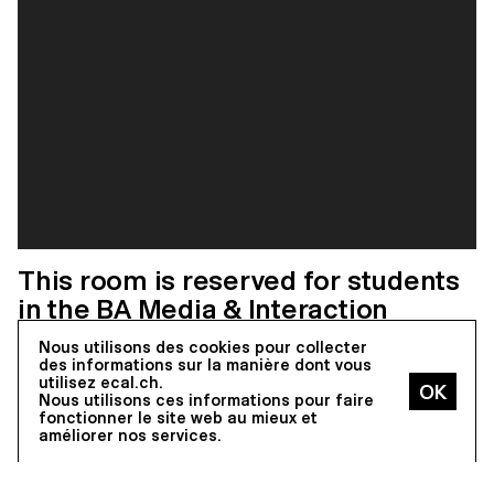
This room is reserved for students
in the BA Media & Interaction
Design programme and allows
Nous utilisons des cookies pour collecter
them to develop projects within the
des informations sur la manière dont vous
utilisez ecal.ch.
framework of this programme.
Nous utilisons ces informations pour faire
fonctionner le site web au mieux et
améliorer nos services.
Related programme
BA
Media & Interaction Design