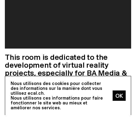
This room is dedicated to the
development of virtual reality
projects, especially for BA Media &
Interaction Design students.
Nous utilisons des cookies pour collecter
des informations sur la manière dont vous
utilisez ecal.ch.
Related programme
Nous utilisons ces informations pour faire
fonctionner le site web au mieux et
BA
Media & Interaction Design
améliorer nos services.
RELATED VIRTUAL VISITS