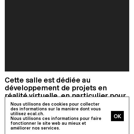
Cette salle est dédiée au
développement de projets en
réalité virtuelle, en particulier pour
les étudiant·e·s en BA Media &
Nous utilisons des cookies pour collecter
des informations sur la manière dont vous
Interaction Design.
utilisez ecal.ch.
Nous utilisons ces informations pour faire
fonctionner le site web au mieux et
Formation liée
améliorer nos services.