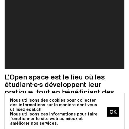
L'Open space est le lieu où les
étudiant·e·s développent leur
pratique, tout en bénéficiant des
consultations des professeur·e·s et
Nous utilisons des cookies pour collecter
des informations sur la manière dont vous
intervenant·e·s.
utilisez ecal.ch.
Nous utilisons ces informations pour faire
fonctionner le site web au mieux et
Formation liée
améliorer nos services.