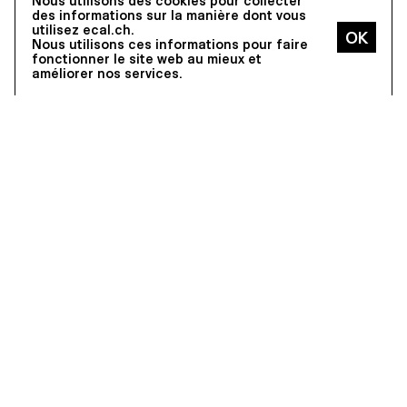
Nous utilisons des cookies pour collecter
des informations sur la manière dont vous
utilisez ecal.ch.
Nous utilisons ces informations pour faire
fonctionner le site web au mieux et
améliorer nos services.
PROJECTION
L'ECAL AU LOCARNO FILM
FESTIVAL,
05–15.08.2026,
LOCARNO
Lors de la 79e édition du Locarno Film Festival, de nombreuses
contributions de diplômé·e·s et intervenant·e·s de l’ECAL seront
projetées.