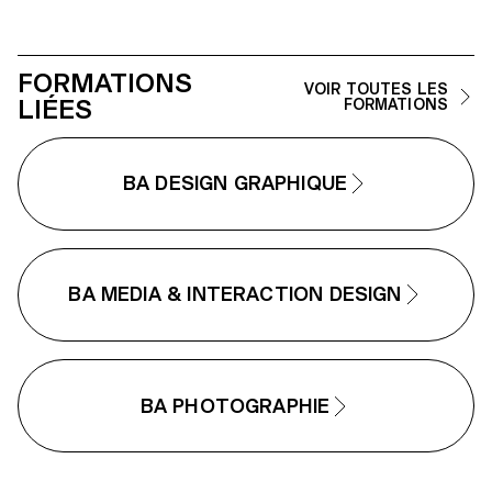
des contenus vidéo, 2D et 3D tout
Goals). La thématique nommée
en jouant sur des notions
« Pour la bonne cause, faites d
d'espace, de profondeur et de
SDGS une réalité » a pour object
rythme.
de permettre aux étudiants de
FORMATIONS
développer une cause leur tena
VOIR TOUTES LES
LIÉES
à cœur. Chaque projet est
FORMATIONS
composé d'au moins deux
médias différents, un principal e
un secondaire. Ces projets ont
prendre la forme que les
BA DESIGN GRAPHIQUE
étudiants jugeaient pertinente,
que ce soit un site web, des
éditions, des affiches, une
séquence vidéo mais aussi de l
réalité virtuelle.
BA MEDIA & INTERACTION DESIGN
BA PHOTOGRAPHIE