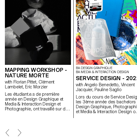
BA DESIGN GRAPHIQUE
MAPPING WORKSHOP -
BA MEDIA & INTERACTION DESIGN
NATURE MORTE
SERVICE DESIGN - 202
with Florian Pittet, Clément
with Angelo Benedetto, Vincent
Lambelet, Eric Morzier
Jacquier, Pauline Saglio
Les étudiant.e.s de première
Lors du cours de Service Desig
année en Design Graphique et
les 3ème année des bachelors
Media & Interaction Design et
Design Graphique, Photographi
Photographie, ont travaillé sur des
et Media & Interaction Design o
projets de mapping. Les
dû réaliser des projets multi-
structures, que les différents
supports. Une collaboration du
groupes ont créées grâce à des
département Communication
bloc de polystyrène, leur ont
Visuelle qui a eu comme sujet l
permis d'expérimenter et de créer
SDGs (*Sustainable Developme