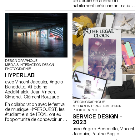
de deuxième année ont
habilement créé une animation
abstraite centrée sur le thème
de la relaxation. Tout au long du
processus, ils ont acquis des
connaissances précieuses sur
diverses techniques telles que
la modélisation, le texturing, les
simulations physiques, le rendu
et le sound design.
DESIGN GRAPHIQUE
MEDIA & INTERACTION DESIGN
PHOTOGRAPHIE
HYPERLAB
avec Vincent Jacquier, Angelo
Benedetto, Ali-Eddine
Abdelkhalek, Jean-Vincent
Simonet, Clément Rouzaud
DESIGN GRAPHIQUE
En collaboration avec le festival
MEDIA & INTERACTION DESIGN
de musique HYPEROUEST, les
PHOTOGRAPHIE
étudiant·e·s de l’ECAL ont eu
SERVICE DESIGN -
l’opportunité de concevoir une
2023
installation visuelle dans la salle
avec Angelo Benedetto, Vincent
adjacente au club éphémère du
Jacquier, Pauline Saglio
festival, située au sein de la
friche Veillon à Crissier. Pour ce