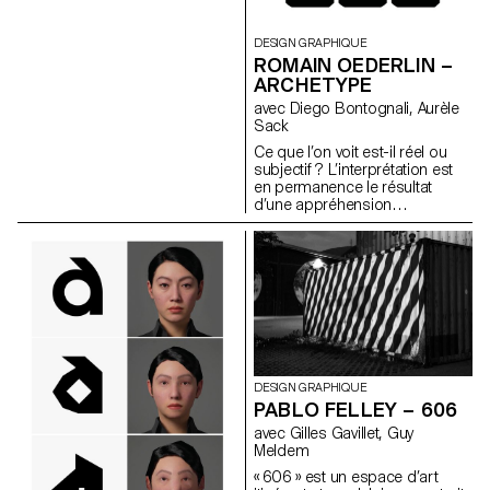
promouvant une collection
choisie par leur soin. Chaque
travail comprend la conception
DESIGN GRAPHIQUE
d'un catalogue contextualisant
ROMAIN OEDERLIN –
et présentant cette dernière
ARCHETYPE
accompagné de la conception
avec Diego Bontognali, Aurèle
d'un triptyque d'affiches.
Sack
Ce que l’on voit est-il réel ou
subjectif ? L’interprétation est
en permanence le résultat
d’une appréhension
individuelle. C’est pour cette
raison que l’espace peut être
manipulé et exacerber des
relations désirées. En lien avec
la perception de notre
environnement, ce travail étudie
le principe d’anamorphose
engendré par des caractères
typographiques conçus en
trois dimensions. Fluctuantes
DESIGN GRAPHIQUE
entre lettres et abstraction, ces
PABLO FELLEY – 606
structures visuelles proposent
différents degrés de lisibilité en
avec Gilles Gavillet, Guy
fonction du point de vue
Meldem
adopté.
« 606 » est un espace d’art