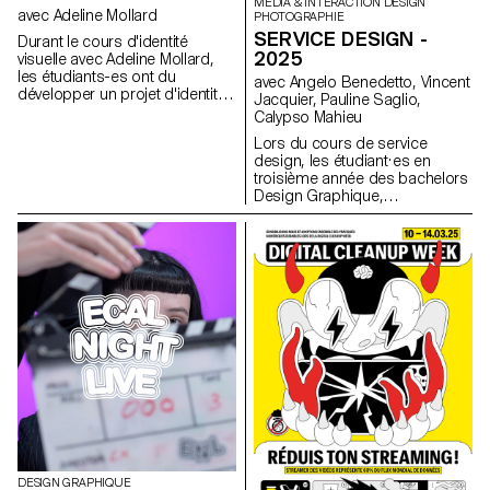
MEDIA & INTERACTION DESIGN
qu’on décide de croire.
avec Adeline Mollard
PHOTOGRAPHIE
SERVICE DESIGN -
Durant le cours d'identité
2025
visuelle avec Adeline Mollard,
les étudiants-es ont du
avec Angelo Benedetto, Vincent
développer un projet d'identité
Jacquier, Pauline Saglio,
promouvant une collection
Calypso Mahieu
choisie par leur soin. Chaque
Lors du cours de service
travail comprend la conception
design, les étudiant·es en
d'un catalogue contextualisant
troisième année des bachelors
et présentant cette dernière
Design Graphique,
accompagné de la conception
Photographie et Media &
d'un poster.
Interaction Design ont
collaboré·e sur des projets
multisupports. Cette
collaboration, organisée entre
le département de
Communication Visuelle, avait
pour thème les SDGs
(Sustainable Development
Goals). Le thème "Pour la
bonne cause, faites des SDGs
une réalité" visait à promouvoir
des causes qui tenaient à cœur
à chaque groupe d'étudiant·es.
Tous les projets étaient
composés d'au moins deux
DESIGN GRAPHIQUE