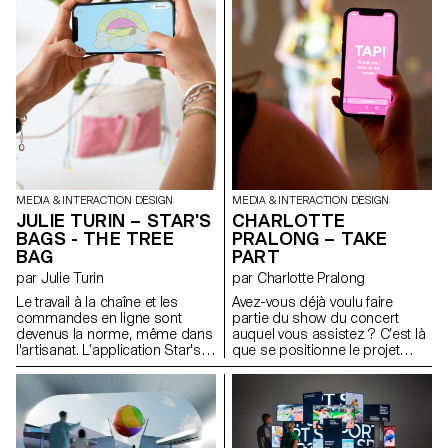
MEDIA & INTERACTION DESIGN
MEDIA & INTERACTION DESIGN
JULIE TURIN – STAR'S
CHARLOTTE
BAGS - THE TREE
PRALONG – TAKE
BAG
PART
par Julie Turin
par Charlotte Pralong
Le travail à la chaîne et les
Avez-vous déjà voulu faire
commandes en ligne sont
partie du show du concert
devenus la norme, même dans
auquel vous assistez ? C’est là
l'artisanat. L’application Star's
que se positionne le projet
Bags est la réponse d’une
Take Part, une scénographie
artisane couturière à cette
interactive pour une chanson
tendance, proposant une
spécialement composée par
expérience d'achat immersive
mon duo musical avec ma
pour valoriser le travail manuel
sœur. Le téléphone, souvent
avant que le client ne reçoive
perçu comme un intermédiaire