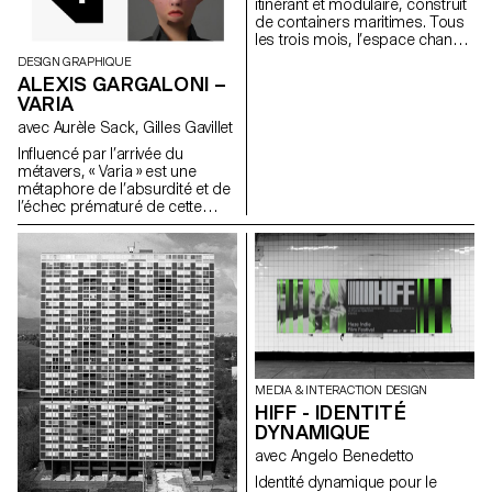
itinérant et modulaire, construit
de containers maritimes. Tous
les trois mois, l’espace change
d’emplacement et de
DESIGN GRAPHIQUE
disposition. « 606 » invite des
ALEXIS GARGALONI –
artistes locaux à produire de
VARIA
nouveaux univers aux frontières
avec Aurèle Sack, Gilles Gavillet
de la technologie et du réel.
« 606 » prend vie la nuit et
Influencé par l’arrivée du
présente son identité via des
métavers, « Varia » est une
projections 360° en évolution
métaphore de l’absurdité et de
constante, qui habillent et
l’échec prématuré de cette
transforment la structure des
technologie, ainsi qu’une
containers. Les mêmes visuels
recherche sur les formes en
se déclinent via des affiches
typographie. En s’inspirant du
animées présentées à travers
phénomène d’optimisation
la ville, qui créent une nouvelle
géométrique en 3D Level of
lecture de l’information. « 606 »
Detail, « Varia » évolue sur un
s’articule autour d’une
axe du même nom et se
communication développée
compose en trois cut : 0, 4, 8.
simultanément en volume, en
Alors que le niveau 0 semble
deux dimensions et en rythme.
plus proche de la typographie
MEDIA & INTERACTION DESIGN
traditionnelle, il s’agit en réalité
HIFF - IDENTITÉ
d’une version « lissée » des cut
DYNAMIQUE
précédents qui tentent déjà de
synthétiser les lettres jusqu’à
avec Angelo Benedetto
leurs formes les plus
Identité dynamique pour le
rudimentaires. De la rigidité des