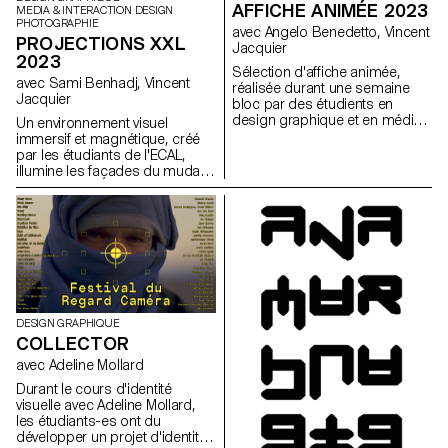
AFFICHE ANIMÉE 2023
MEDIA & INTERACTION DESIGN
PHOTOGRAPHIE
avec Angelo Benedetto, Vincent
PROJECTIONS XXL
Jacquier
2023
Sélection d'affiche animée,
avec Sami Benhadj, Vincent
réalisée durant une semaine
Jacquier
bloc par des étudients en
design graphique et en média
Un environnement visuel
& interaction design. Le but de
immersif et magnétique, créé
cette semaine était de
par les étudiants de l'ECAL,
consevoir les futures affiche
illumine les façades du mudac
d'annonce des Worskops de
et du bâtiment Photo Elysée.
l'ECAL à venir.
Dans le cadre d'un projet
interdisciplinaire au sein du
département Communication
Visuelle de l'ECAL, les étudiants
des programmes Bachelor
Photographie, Design
Graphique et Media &
Interaction Design ont
DESIGN GRAPHIQUE
développé des projets vidéo
COLLECTOR
immersifs destinés à orner les
façades de Photo Elysée.
avec Adeline Mollard
Durant le cours d'identité
visuelle avec Adeline Mollard,
les étudiants-es ont du
développer un projet d'identité