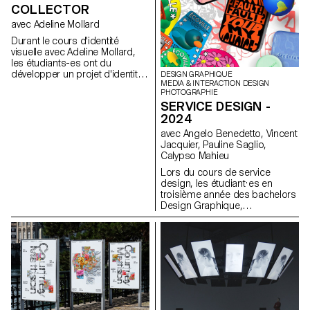
part de ma passion pour cet
COLLECTOR
univers, ainsi de mon intérêt à
métaphoriser des visions
avec Adeline Mollard
numériques en concepts
Durant le cours d'identité
tangibles, créant ainsi des jeux
visuelle avec Adeline Mollard,
d’esprits permettant de
les étudiants-es ont du
questionner en continu la
développer un projet d'identité
DESIGN GRAPHIQUE
société digitale dans laquelle
MEDIA & INTERACTION DESIGN
promouvant une collection
nous évoluons.
PHOTOGRAPHIE
choisie par leur soin. Chaque
SERVICE DESIGN -
travail comprend la conception
2024
d'un catalogue contextualisant
et présentant cette dernière
avec Angelo Benedetto, Vincent
accompagné de la conception
Jacquier, Pauline Saglio,
d'un poster.
Calypso Mahieu
Lors du cours de service
design, les étudiant·es en
troisième année des bachelors
Design Graphique,
Photographie et Media &
Interaction Design ont
collaboré·e sur des projets
multisupports. Cette
collaboration, organisée entre
le département de
Communication Visuelle, avait
pour thème les SDGs
(Sustainable Development