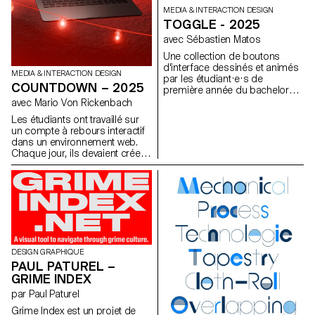
motion design et la logique
MEDIA & INTERACTION DESIGN
procédurale. À l’aide de Cavalry,
TOGGLE - 2025
les étudiant·e·s développent
avec Sébastien Matos
des systèmes visuels
dynamiques qui se
Une collection de boutons
transforment selon des règles
d'interface dessinés et animés
MEDIA & INTERACTION DESIGN
précises, tout en conservant
par les étudiant·e·s de
COUNTDOWN – 2025
une cohérence graphique et
première année du bachelor
une relation avec l’univers
Media & Interaction Design.
avec Mario Von Rickenbach
sonore.
Pour chaque élément il existe
Les étudiants ont travaillé sur
une animation standard, une
un compte à rebours interactif
animation démesurée et une
dans un environnement web.
version inattendue.
Chaque jour, ils devaient créer
https://toggle.ecal-mid.ch/2025
une nouvelle esquisse, ce qui
leur a permis de constituer leur
propre collection, qui pouvait
également être combinée avec
les projets de l'ensemble de la
classe.
DESIGN GRAPHIQUE
PAUL PATUREL –
GRIME INDEX
par Paul Paturel
Grime Index est un projet de