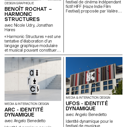
festival de cinéma indépendant
formes, les contraintes
DESIGN GRAPHIQUE
fictif HIFF (Haze Indie Film
existentielles que pose la
BENOÎT ROCHAT –
Festival) proposée par Valère
recherche illustrent la vision
HARMONIC
Zen-Ruffinen dans le cadre du
rétrograde et dystopique du
STRUCTURES
cours Dynamic Display mené
métavers, tout en proposant le
par Angelo Benedetto
avec Nicole Udry, Jonathan
reflet rassurant d’une transition
Hares
géométrique future de nos
corps.
« Harmonic Structures » est une
tentative d’élaboration d’un
langage graphique modulaire
et musical pouvant constituer la
base d’une architecture sonore.
Le premier numéro inscrit
certaines informations propres
au bâtiment et à la population
du Lignon à Genève, afin de les
appliquer dans un système de
notation musicale
bidimensionnelle. Finalement,
ces données sont interprétées
par un musicien utilisant une
MEDIA & INTERACTION DESIGN
MPC 1000 afin de permettre
UFOS - IDENTITÉ
MEDIA & INTERACTION DESIGN
une communication sonore de
DYNAMIQUE
ARC - IDENTITÉ
ce qui constitue précisément le
bâtiment.
DYNAMIQUE
avec Angelo Benedetto
avec Angelo Benedetto
Identité dynamique pour le
festival de musique