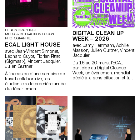
Malcolm Semedo Barreto,
Anastassia Siebold, Philippe
Strässle Zuniga, Baptiste
Sultana, Luna Tavernier,
Margaux Tinguely
DESIGN GRAPHIQUE
DIGITAL CLEAN UP
MEDIA & INTERACTION DESIGN
WEEK – 2026
PHOTOGRAPHIE
ECAL LIGHT HOUSE
avec Jamy Herrmann, Achille
Masson, Julien Gurtner, Vincent
avec Jean-Vincent Simonet,
Jacquier
Léonard Guyot, Florian Pittet
(Sigmasix), Vincent Jacquier,
Du 16 au 20 mars, l’ECAL
Julien Gurtner
participe au Digital Cleanup
Week, un événement mondial
À l’occasion d’une semaine de
dédié à la sensibilisation et à
travail collaborative, les
l’action pour un numérique plus
étudiant.e.s de première année
responsable. Une semaine
du département
pour réparer, recycler, nettoyer
Communication Visuelle de
et réfléchir !
l’ECAL se sont vu confiés la
tâche ambitieuse de créer une
expérience audiovisuelle
complète, en dessinant une
architecture de lumière et de
son avec comme unique point
de départ cinq compositions
musicales originales. Sur une
installation d’écrans formant un