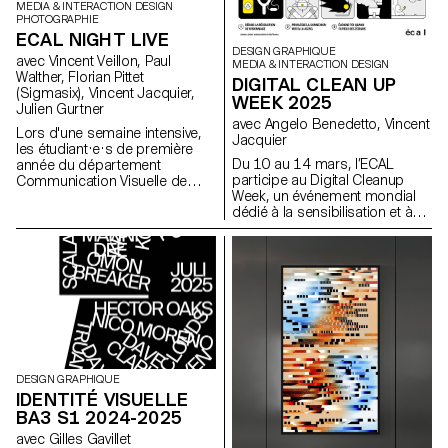
supports distincts, dont un
MEDIA & INTERACTION DESIGN
support principal et un
PHOTOGRAPHIE
secondaire. Les étudiant·es
ECAL NIGHT LIVE
avaient la liberté de choisir les
DESIGN GRAPHIQUE
avec Vincent Veillon, Paul
MEDIA & INTERACTION DESIGN
médias les plus pertinents
Walther, Florian Pittet
DIGITAL CLEAN UP
pour leurs projets, que ce soit
(Sigmasix), Vincent Jacquier,
un site web, des publications,
WEEK 2025
Julien Gurtner
des affiches, une séquence
avec Angelo Benedetto, Vincent
vidéo et même de la réalité
Lors d'une semaine intensive,
Jacquier
virtuelle.
les étudiant·e·s de première
Du 10 au 14 mars, l’ECAL
année du département
participe au Digital Cleanup
Communication Visuelle de
Week, un événement mondial
l'ECAL ont eu l’opportunité de
dédié à la sensibilisation et à
créer et produire la première
l’action pour un numérique plus
édition du "ECAL Night Live".
responsable. Une semaine
L'objectif était de concevoir une
pour réparer, recycler, nettoyer
émission inspirée des formats
et réfléchir !
télévisés satiriques. Répartis en
équipes pluridisciplinaires,
regroupant des étudiant·e·s du
Bachelor en Design Graphique,
Media & Interaction Design et
Photographie, ils ont collaboré
par équipe pour créer tout le
DESIGN GRAPHIQUE
contenu, les décors et
IDENTITÉ VISUELLE
l'habillage de l'émission,
BA3 S1 2024-2025
réalisant ainsi un projet 100%
fait maison en un temps
avec Gilles Gavillet