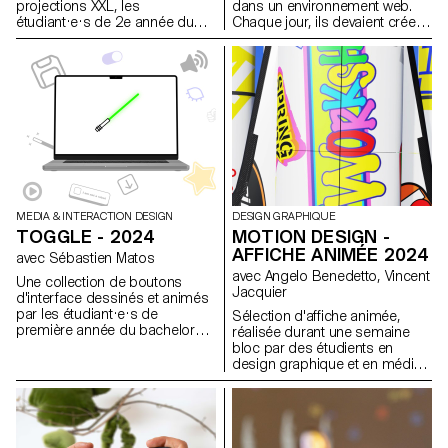
dans un environnement web.
projections XXL, les
Chaque jour, ils devaient créer
étudiant·e·s de 2e année du
une nouvelle esquisse, ce qui
Bachelor Photographie de
leur a permis de constituer leur
l’ECAL/Ecole cantonale d’art de
propre collection, qui pouvait
Lausanne ont développé des
également être combinée avec
projets dans un cours
les projets de l'ensemble de la
consacré à la création de vidéo
classe.
mapping. Encadré par Jean-
Vincent Simonet, ce cours a
permis aux étudiant·e·s de
concevoir des créations
immersives destinées à animer
les façades du mudac et de
Photo Elysée avec créativité et
MEDIA & INTERACTION DESIGN
DESIGN GRAPHIQUE
fantaisie.
TOGGLE - 2024
MOTION DESIGN -
AFFICHE ANIMÉE 2024
avec Sébastien Matos
avec Angelo Benedetto, Vincent
Une collection de boutons
Jacquier
d'interface dessinés et animés
par les étudiant·e·s de
Sélection d'affiche animée,
première année du bachelor
réalisée durant une semaine
Media & Interaction Design.
bloc par des étudients en
Pour chaque élément il existe
design graphique et en média
une animation standard, une
& interaction design. Le but de
animation démesurée et une
cette semaine était de
version inattendue.
consevoir les futures affiche
d'annonce des Worskops de
l'ECAL à venir.