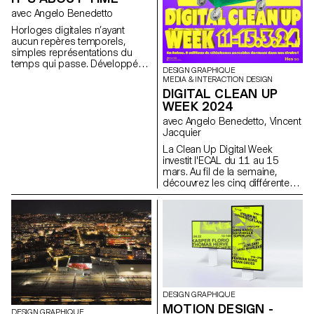
mouvement la dynamique du
avec Angelo Benedetto
son.
Horloges digitales n’ayant
aucun repères temporels,
simples représentations du
temps qui passe. Développées
DESIGN GRAPHIQUE
sur le principe des
MEDIA & INTERACTION DESIGN
screensavers, ces projets sont
DIGITAL CLEAN UP
programmés pour évoluer
WEEK 2024
graphiquement selon l'heure de
la journée. Sélection de projets
avec Angelo Benedetto, Vincent
réalisés en première année
Jacquier
Bachelor Media & Interaction
La Clean Up Digital Week
lors du cours Dynamic
investit l'ECAL du 11 au 15
Display avec Angelo Benedetto,
mars. Au fil de la semaine,
assisté par Sébastien Matos.
découvrez les cinq différentes
campagnes de communication
visuelle, imaginées par des
étudiant·e·s du Bachelor
Design Graphique et du
Bachelor Media & Interaction
Design, destinées à sensibiliser
chacun·e à adopter des
pratiques digitales
responsables, dès maintenant,
avec des geste simples.
DESIGN GRAPHIQUE
MOTION DESIGN -
DESIGN GRAPHIQUE