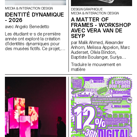
MEDIA & INTERACTION DESIGN
DESIGN GRAPHIQUE
MEDIA & INTERACTION DESIGN
IDENTITÉ DYNAMIQUE
A MATTER OF
- 2026
FRAMES - WORKSHOP
avec Angelo Benedetto
AVEC VERA VAN DE
Les étudiant·e·s de première
SEYP
année ont exploré la création
par Malik Ahmed, Alexander
d’identités dynamiques pour
Anhorn, Melissa Appelon, Marc
des musées fictifs. Ce projet,
Auderset, Olivia Bindon,
encadré dans le cadre du
Baptiste Boulanger, Suriya
cours Dynamic Display dirigé
Brambilla, Diego Buccelloni,
par Angelo Benedetto, les a
Traduire le mouvement en
Marta Casemi, Davia Ciccoli
amené·e·s à imaginer des
matière
Trannoy, Alizée Clavien, Timoféi
univers graphiques qui
Cruz, Ethan Degano, Nora
expriment le caractère unique
Dizeko, Andrea Domínguez
de chaque site d'exposition
Formet, Mathias Dugenne,
imaginaire.
Mathias Gelin, Tanguy Genier,
Lila Gomez Gaillet, Juliana
Granato, Xenia Grange,
Bérangère Gremion, Helena
Hell, Rocio Hernandez, Salomé
Huwiler, Rebecca Indermühle,
Kevin Jeangros, Nolan Latorre,
Jose Pardo Pariente, Zachary
Ramelet, Gabrielle Richard,
Théo Rizzo, Alessia Rollini,