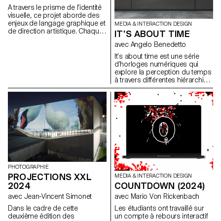
record. Le thème principal
A travers le prisme de l’identité
portait sur l’autodérision,
visuelle, ce projet aborde des
ciblant les métiers de la
enjeux de langage graphique et
MEDIA & INTERACTION DESIGN
communication visuelle, les
de direction artistique. Chaque
IT'S ABOUT TIME
étudiant.e.s et l'institution elle-
étape du projet examine un
même, avec une petite touche
avec Angelo Benedetto
aspect du développement
d'actualité. Ce projet a été
d’une identité visuelle :
It’s about time est une série
encadré par Vincent Veillon et
recherche, concept, langage
d’horloges numériques qui
Paul Walther, réalisateurs
visuel, design, communication.
explore la perception du temps
notamment de l’émission "52
à travers différentes hiérarchies
minutes" sur la RTS, ainsi que
de représentation Cette
par Florian Pittet, expert en
sélection rassemble des
scénographie digitale, qui a
projets réalisés en première
accompagné la création du
année du Bachelor Media &
plateau de tournage de
Interaction, dans le cadre du
l'émission.
cours Dynamic Display dirigé
par Angelo Benedetto.
PHOTOGRAPHIE
PROJECTIONS XXL
MEDIA & INTERACTION DESIGN
COUNTDOWN (2024)
2024
avec Mario Von Rickenbach
avec Jean-Vincent Simonet
Les étudiants ont travaillé sur
Dans le cadre de cette
un compte à rebours interactif
deuxième édition des