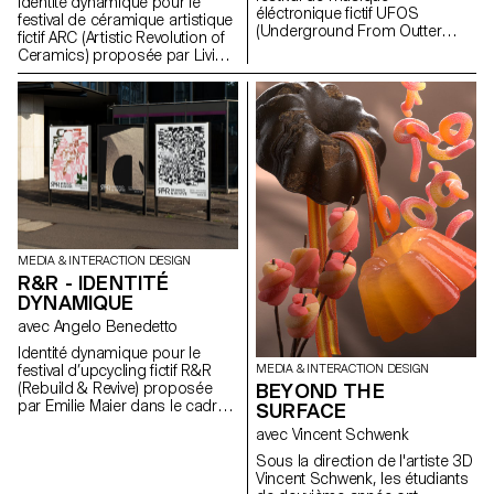
Identité dynamique pour le
éléctronique fictif UFOS
festival de céramique artistique
(Underground From Outter
fictif ARC (Artistic Revolution of
Space) proposée par Baptiste
Ceramics) proposée par Livia
Godart dans le cadre du cours
Schmid dans le cadre du cours
Dynamic Display mené par
Dynamic Display mené par
Angelo Benedetto
Angelo Benedetto.
MEDIA & INTERACTION DESIGN
R&R - IDENTITÉ
DYNAMIQUE
avec Angelo Benedetto
Identité dynamique pour le
MEDIA & INTERACTION DESIGN
festival d’upcycling fictif R&R
BEYOND THE
(Rebuild & Revive) proposée
par Emilie Maier dans le cadre
SURFACE
du cours Dynamic Display
avec Vincent Schwenk
mené par Angelo Benedetto
Sous la direction de l'artiste 3D
Vincent Schwenk, les étudiants