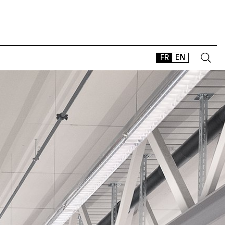
FR
EN
CONTACT
SHOP
TYPEFACES
OFFLINE-ONLINE
Instagram
Facebook
LinkedIn
Vimeo
Tikt