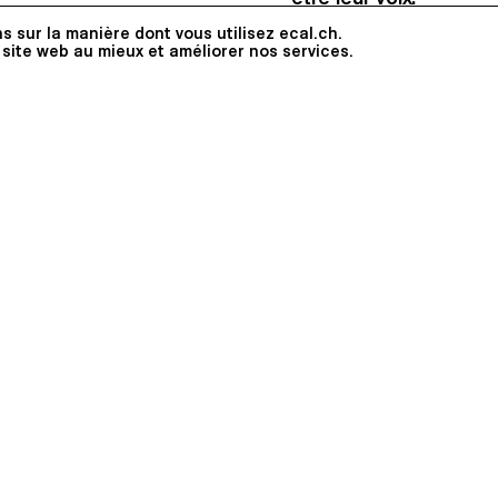
s sur la manière dont vous utilisez ecal.ch.
Ouvrir un espace de d
 site web au mieux et améliorer nos services.
de travail qui sont lib
des tables rondes sur 
groupes peuvent être l
élèves, assistants, pe
lutter contre les disc
Faire vivre l'école e
en rendant la vie sur
créer des événements t
intervenants à organi
au design mais à tout 
Offrir une forme de p
Le BDE dispose d'une adr
trésorier du BDE et renou
doit être utilisé à bon e
le syndicat étudiant (sudt
BDE a la possibilité de r