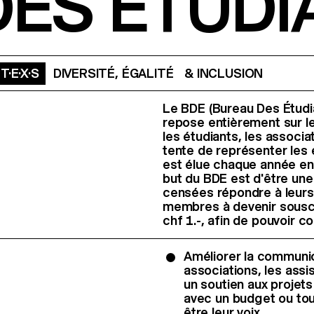
ES ÉTUDIA
·E·X·S
DIVERSITÉ, ÉGALITÉ & INCLUSION
Le BDE (Bureau Des Étudian
repose entièrement sur le
les étudiants, les associat
tente de représenter les é
est élue chaque année en 
but du BDE est d'être un
censées répondre à leurs 
membres à devenir souscr
chf 1.-, afin de pouvoir co
Améliorer la communica
associations, les assis
un soutien aux projet
avec un budget ou tout
être leur voix.