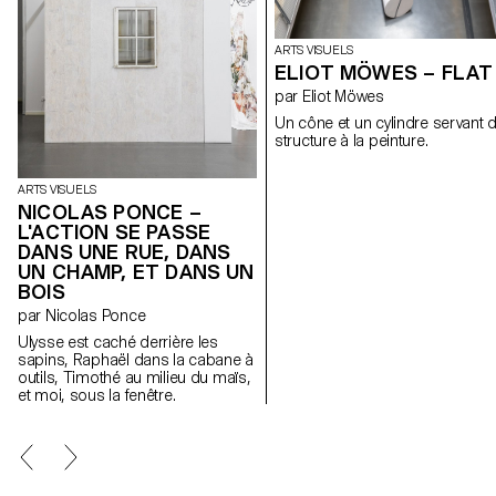
ARTS VISUELS
ELIOT MÖWES – FLAT
par Eliot Möwes
Un cône et un cylindre servant 
structure à la peinture.
ARTS VISUELS
NICOLAS PONCE –
L'ACTION SE PASSE
DANS UNE RUE, DANS
UN CHAMP, ET DANS UN
BOIS
par Nicolas Ponce
Ulysse est caché derrière les
sapins, Raphaël dans la cabane à
outils, Timothé au milieu du maïs,
et moi, sous la fenêtre.