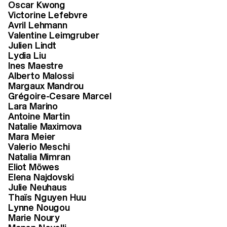
Oscar Kwong
Victorine Lefebvre
Avril Lehmann
Valentine Leimgruber
Julien Lindt
Lydia Liu
Ines Maestre
Alberto Malossi
Margaux Mandrou
Grégoire-Cesare Marcel
Lara Marino
Antoine Martin
Natalie Maximova
Mara Meier
Valerio Meschi
Natalia Mimran
Eliot Möwes
Jury Bachelor Photographie – Hinde Haest, Marc
Elena Najdovski
Kremers, Urs Stahel
Julie Neuhaus
Thaïs Nguyen Huu
3/6
Lynne Nougou
Marie Noury
I am impressed by the quality of the