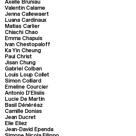
Axelle Bruniau
Valentin Calame
Jenna Callewaert
Stéphane Kuthy
Luana Cardinaux
Matias Carlier
Director of Photography, Zürich
Chiachi Chao
Jury BA Cinema
Emma Chapuis
Ivan Chestopaloff
Ka Yin Cheung
Paul Christ
Jisan Chung
Gabriel Colban
Louis Loup Collet
Simon Colliard
Emeline Courcier
Antonio D’Elisiis
Lucie De Martin
Basil Dénéréaz
Camille Donias
Jean Ducret
Elie Eliez
Jean-David Ependa
Simone Nicola Filippo