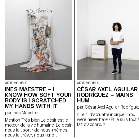
ARTS VISUELS
ARTS VISUELS
INES MAESTRE – I
CÉSAR AXEL AGUILAR
KNOW HOW SOFT YOUR
RODRÍGUEZ – MAINS
BODY IS I SCRATCHED
HUM
MY HANDS WITH IT
par César Axel Aguilar Rodrígue
par Ines Maestre
« Le fil d’actualité indique: ‹ You
were never here › Et je suis tout 
Mention Très bien Le désir est le
fait d’accord. »
moteur de la vie humaine. Le désir
nous fait sortir de nous-mêmes,
nous fait rêver, nous rend