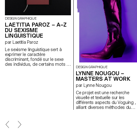
DESIGN GRAPHIQUE
LAETITIA PAROZ – A–Z
DU SEXISME
LINGUISTIQUE
par Laetitia Paroz
Le sexisme linguistique sert à
exprimer le caractère
discriminant, fondé sur le sexe
des individus, de certains mots et
DESIGN GRAPHIQUE
expressions dans la langue. Après
LYNNE NOUGOU –
avoir dressé une liste
MASTERS AT WORK
alphabétique de termes
misogynes en français comme
par Lynne Nougou
«blondasse, pute ou sorcière», j’ai
Ce projet est une recherche
réalisé une recherche propre à
visuelle et textuelle sur les
chaque terme me permettant
différents aspects du Voguing ,
diverses approches à la fois
alliant diverses méthodes du
informatives, drôles, absurdes ou
traitement de l’image tout en
premier degré du mot suivant sa
proposant une critique des
définition. Ce travail se matérialise
pratiques de son
sous la forme d’une édition dans
appropriation. Mariage de
laquelle le lectorat découvre une
rythmes, de style, de danse et 
riche diversité de contenus. Tour-
performance, le Voguing est un