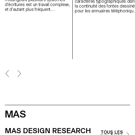
caractères typographiques dan
d’écritures est un travail complexe,
la continuité des fontes dessin
et d’autant plus fréquent
pour les annuaires téléphoniqu
aujourd’hui, dans un monde où
principalement ceux de Ladisla
les échanges culturels abondent.
Mandel (Nordica, Colorado). Ell
La fonte Kleisch est conçue de
réinterprète le principe de
manière à s’accorder avec les
renforcement des parties
caractères chinois de style Ming. Il
supérieures de la lettre, à la
s’agit d’une synthèse de la
manière de l’ Antique Olive de
typographie baroque et néo-
Roger Excoffon, comme moyen
classiques, empruntant à Mikos
d’accroître la lisibilité. Semantik
Kis, Christoffel van Dijck ou
développe ces approches dan
Johann Michael Fleischmann. Ces
le contexte de la typographie su
modèles possèdent une
écran, notamment par des
construction qui s’apparente à
recherches sur la lisibilité lors d
celle des type Ming. Elle peut
lecture en scrolling vertical. Fon
s’accorder avec plusieurs d’entre
variable, son tracé s’ajuste aux
eux grâce à ses deux axes
dimensions de l’écran,
(graisses et contraste) de fonte
d’ordinateur, de tablette ou de
variable.
smartphone. La famille se décli
en cinq graisses, avec des
italiques, pour des versions
Desktop, Mobile, et List; elle
MAS
comporte au total 30 styles.
MAS DESIGN RESEARCH
TOUS LES