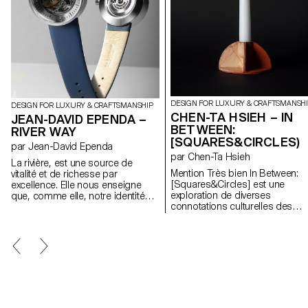
DESIGN FOR LUXURY & CRAFTSMANSH
DESIGN FOR LUXURY & CRAFTSMANSHIP
CHEN-TA HSIEH – IN
JEAN-DAVID EPENDA –
BETWEEN:
RIVER WAY
[SQUARES&CIRCLES)
par Jean-David Ependa
par Chen-Ta Hsieh
La rivière, est une source de
Mention Très bien In Between:
vitalité et de richesse par
[Squares&Circles] est une
excellence. Elle nous enseigne
exploration de diverses
que, comme elle, notre identité
connotations culturelles des
s’exprime et se développe tantôt
formes géométriques. Dans la
de manière puissante et
culture orientale, le cercle et le
dynamique, tantôt de façon
carré représentent non seuleme
paisible et désintéressée. Elle
l’ancienne vision chinoise, mais
s’adapte aux changements
aussi une philosophie, être dou
d’environnements et laisse
sans perdre le principe, le
derrière elle une empreinte qui
concept. Tandis qu’en Occident
raconte son histoire. Ce projet se
ils représentent la rationalité et 
base sur les propriété de la rivière
principes mathématiques qui
et leur application à l’univers