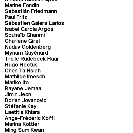
Marine Fondin
Jury Bachelor Design Graphique – Gregor Huber,
Sebastián Friedmann
Sandra Kassenaar, Marc Kremers
Paul Fritz
3/6
Sébastien Galera Larios
Isabel Garcia Argos
Souhaïb Ghanmi
Professional but never indifferent.
Charlène Girel
Contemporary, but never headless.
Nadav Goldenberg
Driven but never uptight. ECAL's
Myriam Guyénard
Trolle Rudebeck Haar
programme fosters ambitious,
Hugo Hectus
innovative projects that speak to
Chen-Ta Hsieh
the quality of the school and its
Mathilde Imesch
Mariko Ito
teaching.
Rayane Jemaa
Jimin Jeon
Dorian Jovanovic
Stéfanie Kay
Laetitia Khiara
Damian Fopp
Ange-Frédéric Koffi
Marina Kottler
Curator, Museum für Gestaltung, Zürich
Jury BA Industrial Design
Ming Sum Kwan