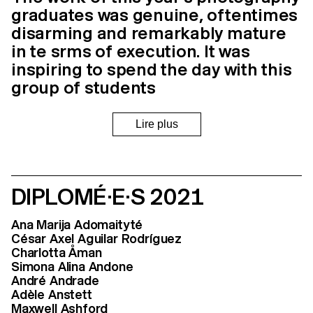
graduates was genuine, oftentimes
disarming and remarkably mature
in te srms of execution. It was
inspiring to spend the day with this
group of students
Hinde Haest
Curator, FOAM, Amsterdam
DIPLOMÉ·E·S 2021
BA Photography
Ana Marija Adomaityté
César Axel Aguilar Rodríguez
Charlotta Åman
Simona Alina Andone
André Andrade
Adèle Anstett
Maxwell Ashford