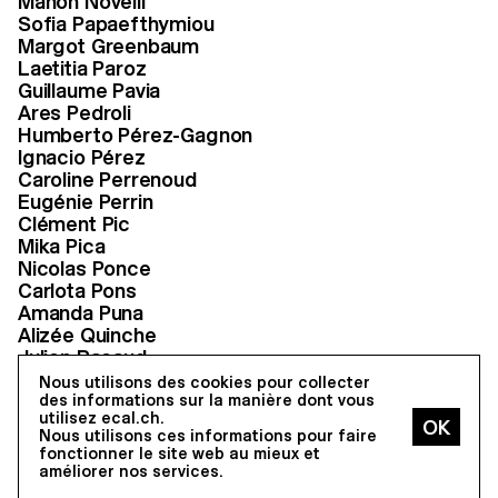
Manon Novelli
students' work. It is very mature.
Sofia Papaefthymiou
Margot Greenbaum
Each project goes straight to the
Laetitia Paroz
point, which is a great strength.
Guillaume Pavia
Ares Pedroli
Humberto Pérez-Gagnon
Ignacio Pérez
Caroline Perrenoud
David Douard
Eugénie Perrin
Clément Pic
Artist, Paris
Mika Pica
Jury MA Fine Arts
Nicolas Ponce
Despite the difficult times we are
Carlota Pons
Amanda Puna
facing, students from the MA
Alizée Quinche
Product Design demonstrated their
Julien Racaud
ability to reflect their mature,
Silvio Rebholz
Nous utilisons des cookies pour collecter
courageous and diverse ways to
Julian Ribler
des informations sur la manière dont vous
utilisez ecal.ch.
Juri Römmel
see the world through design.
Nous utilisons ces informations pour faire
Till Ronacher
fonctionner le site web au mieux et
Bravo!
Salman Rouhani
améliorer nos services.
Clara Roumégoux