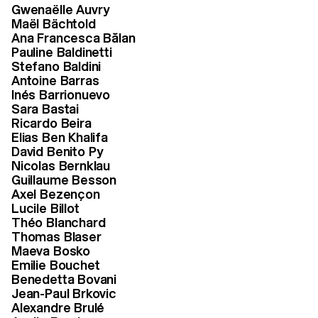
Gwenaëlle Auvry
Maël Bächtold
Ana Francesca Bălan
Pauline Baldinetti
Stefano Baldini
Antoine Barras
Inés Barrionuevo
Sara Bastai
Ricardo Beira
Jury Bachelor Media & Interaction Design – Sabine
Elias Ben Khalifa
Himmelsbach, Marc Kremers, Philip Schuette
David Benito Py
Nicolas Bernklau
3/6
Guillaume Besson
Axel Bezençon
Watching and sharing our thoughts
Lucile Billot
about their films with the students
Théo Blanchard
was a very inspiring experience that
Thomas Blaser
Maeva Bosko
will hopefully leave them with some
Emilie Bouchet
useful feedback for their future
Benedetta Bovani
projects.
Jean-Paul Brkovic
Alexandre Brulé