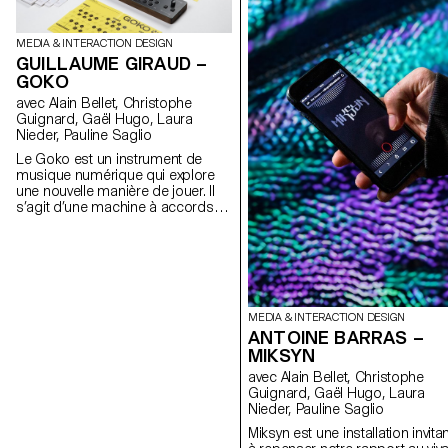
MEDIA & INTERACTION DESIGN
GUILLAUME GIRAUD –
GOKO
avec Alain Bellet, Christophe
Guignard, Gaël Hugo, Laura
Nieder, Pauline Saglio
Le Goko est un instrument de
musique numérique qui explore
une nouvelle manière de jouer. Il
s’agit d’une machine à accords
prenant la forme d’un contrôleur
MIDI. Cet outil favorise et facilite la
composition d’accords. Il permet
à un débutant de jouer en
s’amusant et offre à un
professionnel une nouvelle
MEDIA & INTERACTION DESIGN
compréhension et visualisation
ANTOINE BARRAS –
des règles de l’harmonie
musicale.
MIKSYN
avec Alain Bellet, Christophe
Guignard, Gaël Hugo, Laura
Nieder, Pauline Saglio
Miksyn est une installation invita