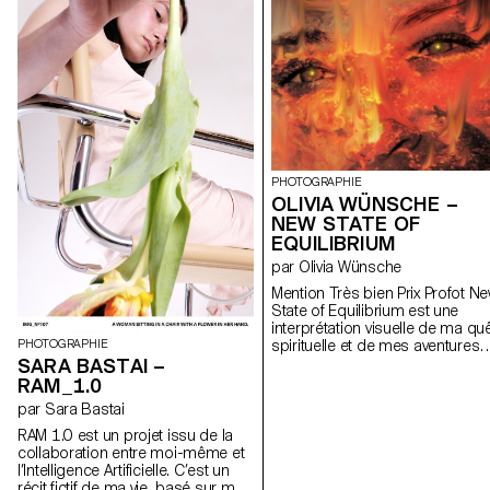
playground et à sa protection.
Movement of Change est une
série d’outils pour le sport qui
utilisent les performances des
athlètes pour créer des visuels
puissants pour protéger ce qui
est, pour certains, notre
playground, mais avant tout notre
maison.
PHOTOGRAPHIE
OLIVIA WÜNSCHE –
NEW STATE OF
EQUILIBRIUM
par Olivia Wünsche
Mention Très bien Prix Profot N
State of Equilibrium est une
interprétation visuelle de ma qu
spirituelle et de mes aventures
PHOTOGRAPHIE
psychédéliques. La paix intérieu
SARA BASTAI –
le sentiment d’être profondéme
RAM_1.0
connecté, l’amour infini pour le
par Sara Bastai
monde naturel et la soif de
transcendance sont les thèmes
RAM 1.0 est un projet issu de la
centraux que j’ai essayé de
collaboration entre moi-même et
visualiser tout au long de ce
l’Intelligence Artificielle. C’est un
projet. Le livre et l’installation
récit fictif de ma vie, basé sur mes