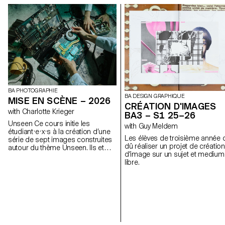
BA PHOTOGRAPHIE
BA DESIGN GRAPHIQUE
MISE EN SCÈNE – 2026
CRÉATION D'IMAGES
with Charlotte Krieger
BA3 – S1 25–26
Unseen Ce cours initie les
with Guy Meldem
étudiant·e·x·s à la création d’une
Les élèves de troisième année 
série de sept images construites
dû réaliser un projet de création
autour du thème Unseen. Ils et
d'image sur un sujet et medium
elles apprendront à articuler
libre.
décors, personnages et lumières
pour créer des mises en scène
fortes et cohérentes. À travers une
approche pratique et technique, le
cours développe leur capacité à
concevoir un projet complet, à
diriger des modèles, à travailler la
lumière naturelle ou artificielle et à