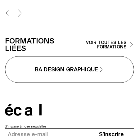
collaborer dans des conditions
proches de la réalité
professionnelle. Les étudiant·e·x·s
affineront ainsi leur regard
d’auteur tout en se préparant aux
exigences des mandats éditoriaux
et commerciaux.
FORMATIONS
VOIR TOUTES LES
LIÉES
FORMATIONS
BA DESIGN GRAPHIQUE
écal
S'inscrire à notre newsletter
S'inscrire