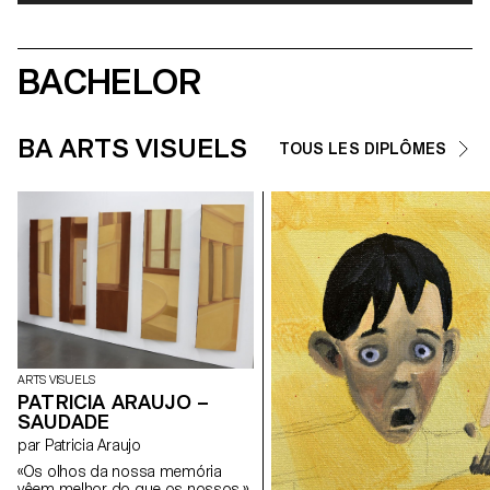
BACHELOR
BA ARTS VISUELS
TOUS LES DIPLÔMES
ARTS VISUELS
PATRICIA ARAUJO –
SAUDADE
par Patricia Araujo
«Os olhos da nossa memória
vêem melhor do que os nossos.»