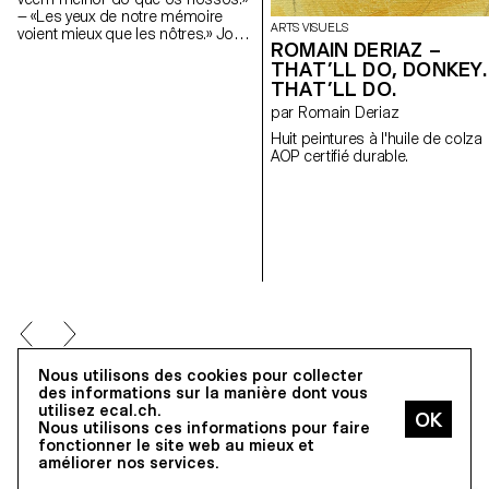
— «Les yeux de notre mémoire
ARTS VISUELS
voient mieux que les nôtres.» José
ROMAIN DERIAZ –
Sobral Almada-Negreiros
THAT’LL DO, DONKEY.
Comment savons-nous que nos
THAT’LL DO.
souvenirs sont réels et non pas
oniriques?
par Romain Deriaz
Huit peintures à l'huile de colza
AOP certifié durable.
Nous utilisons des cookies pour collecter
des informations sur la manière dont vous
utilisez ecal.ch.
Nous utilisons ces informations pour faire
BA CINÉMA
TOUS LES DIPLÔMES
fonctionner le site web au mieux et
améliorer nos services.