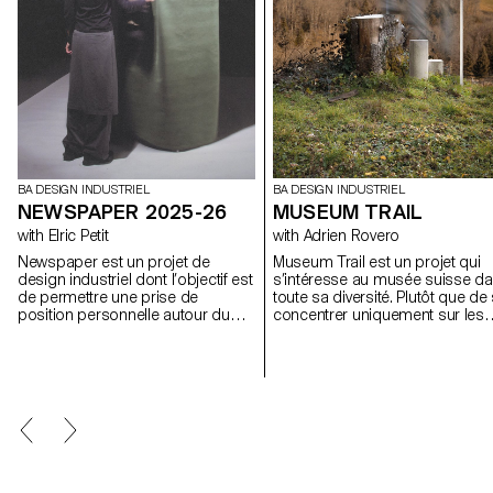
BA DESIGN INDUSTRIEL
BA DESIGN INDUSTRIEL
NEWSPAPER 2025-26
MUSEUM TRAIL
with Elric Petit
with Adrien Rovero
Newspaper est un projet de
Museum Trail est un projet qui
design industriel dont l’objectif est
s’intéresse au musée suisse d
de permettre une prise de
toute sa diversité. Plutôt que de
position personnelle autour du
concentrer uniquement sur les
sujet de son choix. Le projet
grandes institutions largement
s’appuie sur un article issu de la
fréquentées, le projet explore c
presse ou d’un magazine
que signifie aujourd’hui « musée
spécialisé, utilisé comme point de
dans un pays qui compte plus 
départ conceptuel et critique. À
mille structures muséales, soit
travers l’analyse, l’interprétation et
l’une des plus fortes densités a
la traduction de ce contenu écrit,
monde.
le projet invite à développer une
réflexion de design, en
questionnant les enjeux, les