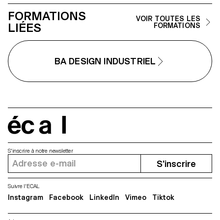
formes et les usages liés au
FORMATIONS
thème abordé.
VOIR TOUTES LES
LIÉES
FORMATIONS
BA DESIGN INDUSTRIEL
écal
S'inscrire à notre newsletter
S'inscrire
Suivre l'ECAL
Instagram
Facebook
LinkedIn
Vimeo
Tiktok