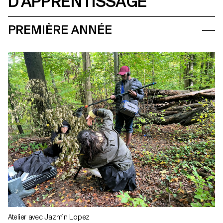
D’APPRENTISSAGE
PREMIÈRE ANNÉE
Vuk Vukmanović, student in Master cinema - major
Sound, on the set of "Red Jungle" by Juan José Lozano
and Zoltán Horváth, 2019 (prod. Intermezzo Films;