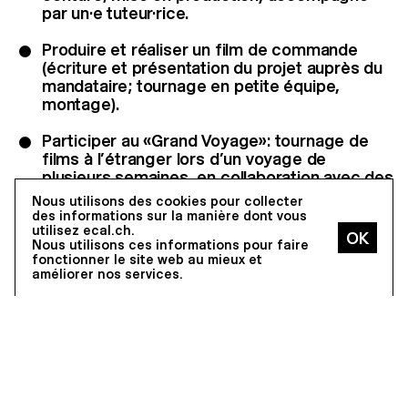
par un·e tuteur·rice.
Produire et réaliser un film de commande
(écriture et présentation du projet auprès du
mandataire; tournage en petite équipe,
montage).
Participer au «Grand Voyage»: tournage de
films à l’étranger lors d’un voyage de
plusieurs semaines, en collaboration avec des
cinéastes et professionnels du cinéma du
Nous utilisons des cookies pour collecter
pays visité (dans le passé Bela Tarr à
des informations sur la manière dont vous
Sarajevo, Alain Gomis à Dakar, Kaltrina
utilisez ecal.ch.
Nous utilisons ces informations pour faire
Krasniqi et Dokufest au Kosovo...).
fonctionner le site web au mieux et
améliorer nos services.
Enrichir ses connaissance par le biais de
cours théoriques en collaboration avec
l’Université de Lausanne (UNIL), l’Université de
Zurich (UZH), la Haute Ecole d’art de Zurich
(ZHDK) et l’Università Svizzera Italiana (USI):
histoires du cinéma, du scénario et de la
critique; économie des médias, archivage